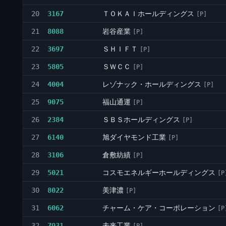
ＴＯＫＡＩホールディングス
20
3167
[P]
岩谷産業
21
8088
[P]
ＳＨＩＦＴ
22
3697
[P]
ＳＷＣＣ
23
5805
[P]
レゾナック・ホールディングス
24
4004
[P]
福山通運
25
9075
[P]
ＳＢＳホールディングス
26
2384
[P]
旭ダイヤモンド工業
27
6140
[P]
倉敷紡績
28
3106
[P]
コスモエネルギーホールディングス
29
5021
[P
美津濃
30
8022
[P]
チャーム・ケア・コーポレーション
31
6062
[P
未来工業
32
7931