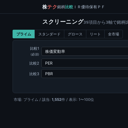
株
テク
銘柄
比較
ＩＲ
優待
保有
ＰＦ
スクリーニング
39項目から3軸で銘柄
プライム
スタンダード
グロース
リート
全市場
比較1
(必須)
比較2
比較3
市場: プライム / 該当:
1,552
件 / 表示: 1〜100位