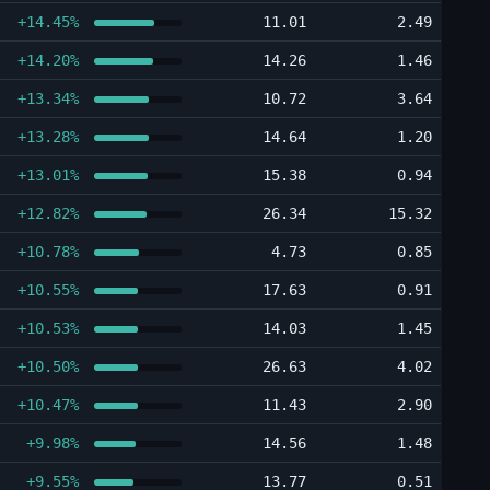
+14.45%
11.01
2.49
+14.20%
14.26
1.46
+13.34%
10.72
3.64
+13.28%
14.64
1.20
+13.01%
15.38
0.94
+12.82%
26.34
15.32
+10.78%
4.73
0.85
+10.55%
17.63
0.91
+10.53%
14.03
1.45
+10.50%
26.63
4.02
+10.47%
11.43
2.90
+9.98%
14.56
1.48
+9.55%
13.77
0.51