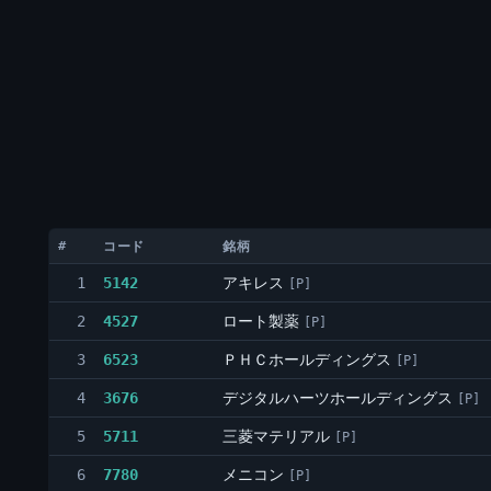
#
コード
銘柄
アキレス
1
5142
[P]
ロート製薬
2
4527
[P]
ＰＨＣホールディングス
3
6523
[P]
デジタルハーツホールディングス
4
3676
[P]
三菱マテリアル
5
5711
[P]
メニコン
6
7780
[P]