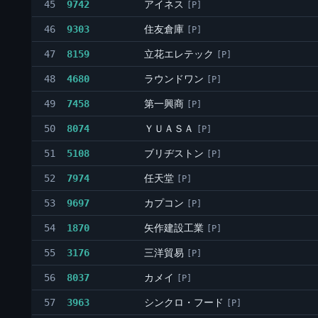
アイネス
45
9742
[P]
住友倉庫
46
9303
[P]
立花エレテック
47
8159
[P]
ラウンドワン
48
4680
[P]
第一興商
49
7458
[P]
ＹＵＡＳＡ
50
8074
[P]
ブリヂストン
51
5108
[P]
任天堂
52
7974
[P]
カプコン
53
9697
[P]
矢作建設工業
54
1870
[P]
三洋貿易
55
3176
[P]
カメイ
56
8037
[P]
シンクロ・フード
57
3963
[P]