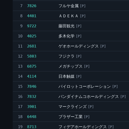
フルヤ金属
7
7826
[P]
ＡＤＥＫＡ
8
4401
[P]
藤田観光
9
9722
[P]
多木化学
10
4025
[P]
ゲオホールディングス
11
2681
[P]
フジクラ
12
5803
[P]
メガチップス
13
6875
[P]
日本触媒
14
4114
[P]
パイロットコーポレーション
15
7846
[P]
バンダイナムコホールディングス
16
7832
[P]
マークラインズ
17
3901
[P]
ブラザー工業
18
6448
[P]
フィデアホールディングス
19
8713
[P]