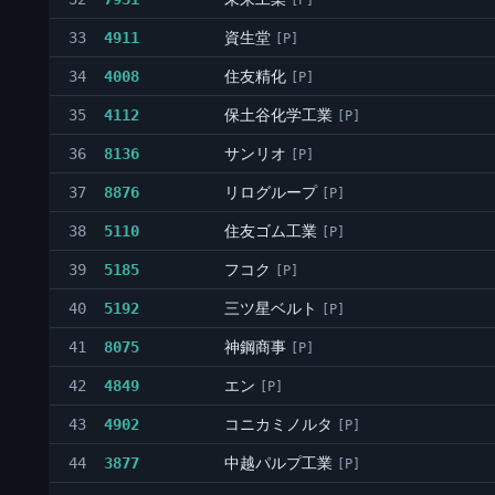
[P]
資生堂
33
4911
[P]
住友精化
34
4008
[P]
保土谷化学工業
35
4112
[P]
サンリオ
36
8136
[P]
リログループ
37
8876
[P]
住友ゴム工業
38
5110
[P]
フコク
39
5185
[P]
三ツ星ベルト
40
5192
[P]
神鋼商事
41
8075
[P]
エン
42
4849
[P]
コニカミノルタ
43
4902
[P]
中越パルプ工業
44
3877
[P]