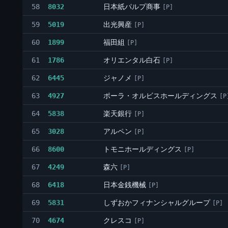
日本紙パルプ商事
58
8032
[P]
出光興産
59
5019
[P]
福田組
60
1899
[P]
オリエンタル白石
61
1786
[P]
ジャノメ
62
6445
[P]
ポーラ・オルビスホールディングス
63
4927
[P
楽天銀行
64
5838
[P]
アルペン
65
3028
[P]
トモニホールディングス
66
8600
[P]
森六
67
4249
[P]
日本金銭機械
68
6418
[P]
しずおかフィナンシャルグループ
69
5831
[P]
クレスコ
70
4674
[P]