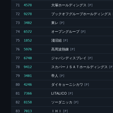
大塚ホールディングス
71
4578
[P]
ブックオフグループホールディングス
72
9278
東レ
73
3402
[P]
オープングループ
74
6572
[P]
淺沼組
75
1852
[P]
高周波熱錬
76
5976
[P]
ジャパンディスプレイ
77
6740
[P]
スカパーＪＳＡＴホールディングス
78
9412
[P
帝人
79
3401
[P]
ダイキョーニシカワ
80
4246
[P]
LITALICO
81
7366
[P]
ソーダニッカ
82
8158
[P]
ＩＨＩ
83
7013
[P]