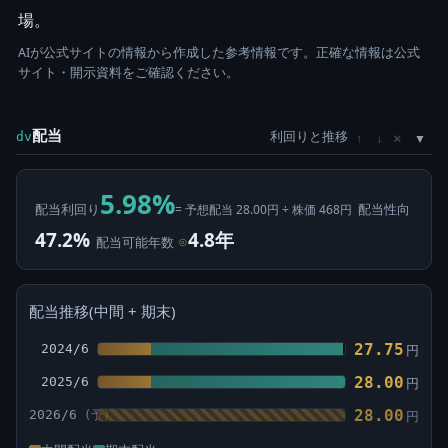
場。
AIが公式サイトの情報から作成した参考情報です。正確な情報は公式
サイト・開示資料をご確認ください。
配当
利回りと推移
×
dv
↑
↓
5.98%
配当利回り
配当性向
= 予想配当 28.00円 ÷ 株価 468円
47.2%
4.8年
配当可能年数
⊙
配当推移(中間 + 期末)
27.75
2024/6
円
28.00
2025/6
円
28.00
2026/6
円