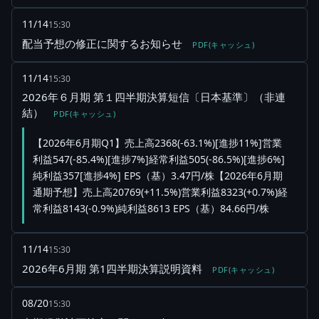
11/14
15:30
配当予想の修正に関するお知らせ
PDF(キャッシュ)
11/14
15:30
2026年６月期 第１四半期決算短信〔日本基準〕（非連
結）
PDF(キャッシュ)
【2026年6月期Q1】売上高2368(-63.1%)[進捗11%]営業
利益547(-85.4%)[進捗7%]経常利益505(-86.5%)[進捗6%]
純利益357[進捗4%] EPS（基）3.47円/株【2026年6月期
通期予想】売上高20769(+11.5%)営業利益8323(+0.7%)経
常利益8143(-0.9%)純利益8613 EPS（基）84.66円/株
11/14
15:30
2026年6月期 第1四半期決算説明資料
PDF(キャッシュ)
08/20
15:30