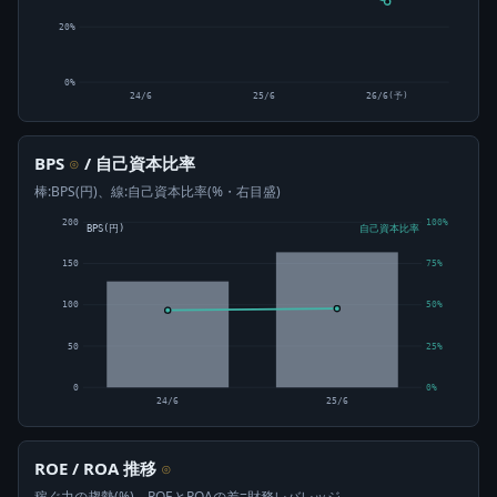
20%
0%
24/6
25/6
26/6(予)
BPS
/ 自己資本比率
⊙
棒:BPS(円)、線:自己資本比率(%・右目盛)
200
100%
BPS(円)
自己資本比率
150
75%
100
50%
50
25%
0
0%
24/6
25/6
ROE / ROA 推移
⊙
稼ぐ力の趨勢(%)。ROEとROAの差=財務レバレッジ