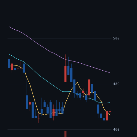
500
480
460