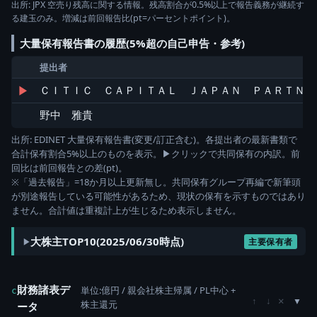
出所: JPX 空売り残高に関する情報。残高割合が0.5%以上で報告義務が継続す
る建玉のみ。増減は前回報告比(pt=パーセントポイント)。
大量保有報告書の履歴(5%超の自己申告・参考)
提出者
▶
ＣＩＴＩＣ ＣＡＰＩＴＡＬ ＪＡＰＡＮ ＰＡＲＴＮ
野中 雅貴
出所: EDINET 大量保有報告書(変更/訂正含む)。各提出者の最新書類で
合計保有割合5%以上のものを表示。▶クリックで共同保有の内訳。前
回比は前回報告との差(pt)。
※「過去報告」=18か月以上更新無し。共同保有グループ再編で新筆頭
が別途報告している可能性があるため、現状の保有を示すものではあり
ません。合計値は重複計上が生じるため表示しません。
大株主TOP10(2025/06/30時点)
主要保有者
財務諸表デ
単位:億円 / 親会社株主帰属 / PL中心 +
c
×
↑
↓
株主還元
ータ