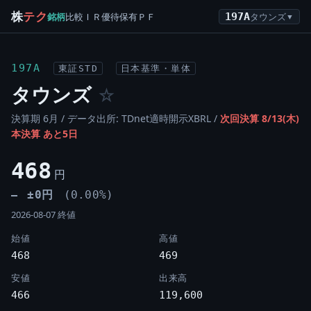
株
テク
銘柄
比較
ＩＲ
優待
保有
ＰＦ
197A
タウンズ
▼
197A
東証STD
日本基準・単体
タウンズ
☆
決算期 6月 / データ出所: TDnet適時開示XBRL /
次回決算 8/13(木)
本決算 あと5日
468
円
±0円
(0.00%)
―
2026-08-07 終値
始値
高値
468
469
安値
出来高
466
119,600