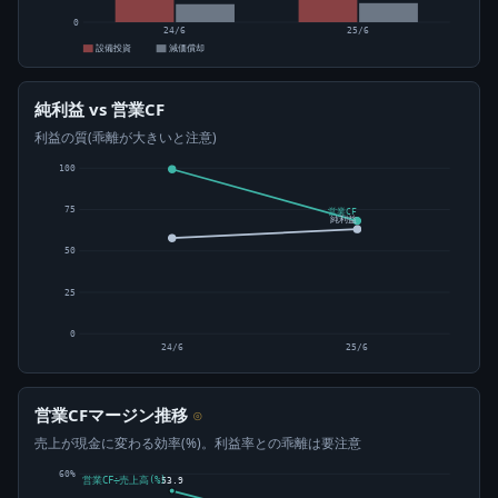
0
24/6
25/6
設備投資
減価償却
純利益 vs 営業CF
利益の質(乖離が大きいと注意)
100
75
営業CF
純利益
50
25
0
24/6
25/6
営業CFマージン推移
⊙
売上が現金に変わる効率(%)。利益率との乖離は要注意
60%
営業CF÷売上高(%)
53.9