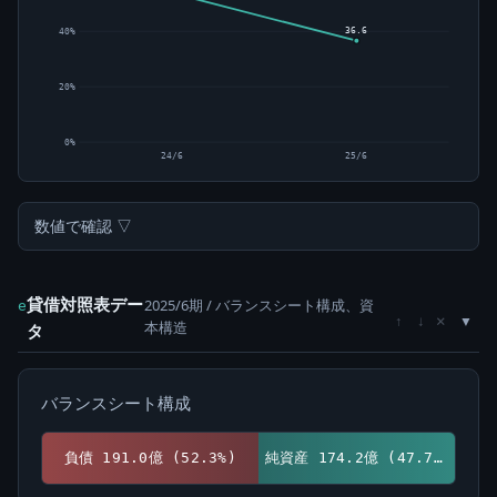
36.6
40%
20%
0%
24/6
25/6
数値で確認 ▽
貸借対照表デー
2025/6期 / バランスシート構成、資
e
×
↑
↓
本構造
タ
バランスシート構成
負債 191.0億 (52.3%)
純資産 174.2億 (47.7%)