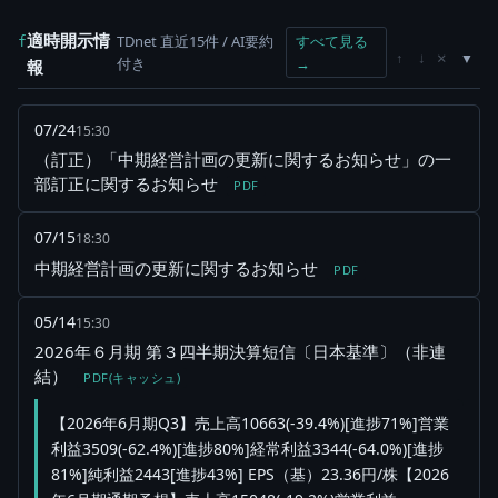
適時開示情
TDnet 直近15件 / AI要約
すべて見る
f
×
↑
↓
付き
→
報
07/24
15:30
（訂正）「中期経営計画の更新に関するお知らせ」の一
部訂正に関するお知らせ
PDF
07/15
18:30
中期経営計画の更新に関するお知らせ
PDF
05/14
15:30
2026年６月期 第３四半期決算短信〔日本基準〕（非連
結）
PDF(キャッシュ)
【2026年6月期Q3】売上高10663(-39.4%)[進捗71%]営業
利益3509(-62.4%)[進捗80%]経常利益3344(-64.0%)[進捗
81%]純利益2443[進捗43%] EPS（基）23.36円/株【2026