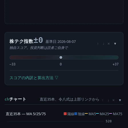
±0
株テク指数
基準日 2026-08-07
×
↑
↓
独自スコア。投資判断は読者ご自身で
−33
0
+37
スコアの内訳と算出方法 ▽
チャート
直近35本、令八式は上部リンクから
×
ch
↑
↓
直近35本 — MA 5/25/75
陽線
陰線
MA5
MA25
MA75
520