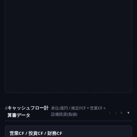
キャッシュフロー計
単位:億円 / 推定FCF = 営業CF +
d
×
↑
↓
設備投資(負値)
算書データ
営業CF / 投資CF / 財務CF