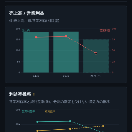
売上高 / 営業利益
棒:売上高、線:営業利益(別目盛)
200
100
売上高
営業利益
150
75
100
50
50
25
0
0
24/6
25/6
26/6(予)
利益率推移
⊙
営業利益率と純利益率(%)。分割の影響を受けない収益力の推移
60%
営業利益率
純利益率
40%