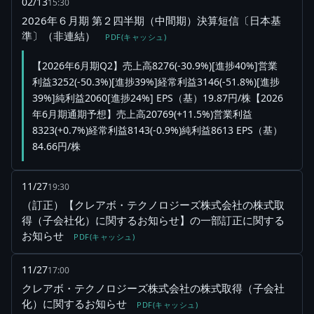
02/13
15:30
2026年６月期 第２四半期（中間期）決算短信〔日本基
準〕（非連結）
PDF(キャッシュ)
【2026年6月期Q2】売上高8276(-30.9%)[進捗40%]営業
利益3252(-50.3%)[進捗39%]経常利益3146(-51.8%)[進捗
39%]純利益2060[進捗24%] EPS（基）19.87円/株【2026
年6月期通期予想】売上高20769(+11.5%)営業利益
8323(+0.7%)経常利益8143(-0.9%)純利益8613 EPS（基）
84.66円/株
11/27
19:30
（訂正）【クレアボ・テクノロジーズ株式会社の株式取
得（子会社化）に関するお知らせ】の一部訂正に関する
お知らせ
PDF(キャッシュ)
11/27
17:00
クレアボ・テクノロジーズ株式会社の株式取得（子会社
化）に関するお知らせ
PDF(キャッシュ)