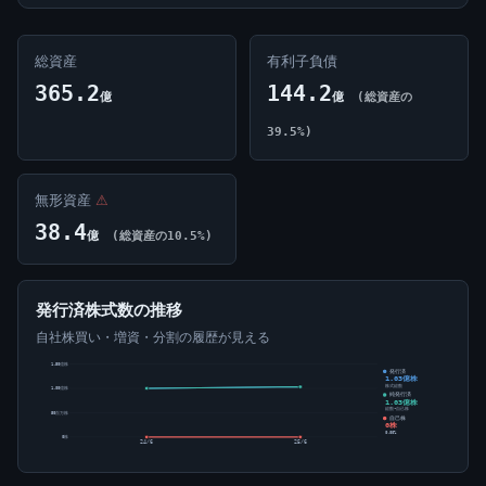
総資産
有利子負債
365.2
144.2
億
億
(総資産の
39.5%)
無形資産
⚠
38.4
億
(総資産の10.5%)
発行済株式数の推移
自社株買い・増資・分割の履歴が見える
1.50億株
発行済
1.03億株
株式総数
1.00億株
純発行済
1.03億株
総数-自己株
50百万株
自己株
0株
0.00%
0株
24/6
25/6