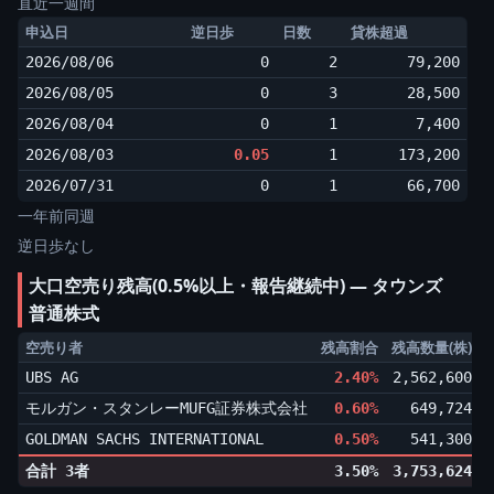
直近一週間
申込日
逆日歩
日数
貸株超過
2026/08/06
0
2
79,200
2026/08/05
0
3
28,500
2026/08/04
0
1
7,400
2026/08/03
0.05
1
173,200
2026/07/31
0
1
66,700
一年前同週
逆日歩なし
大口空売り残高(0.5%以上・報告継続中) ― タウンズ
普通株式
空売り者
残高割合
残高数量(株)
UBS AG
2.40%
2,562,600
▲
モルガン・スタンレーMUFG証券株式会社
0.60%
649,724
▲
GOLDMAN SACHS INTERNATIONAL
0.50%
541,300
▲
合計 3者
3.50%
3,753,624