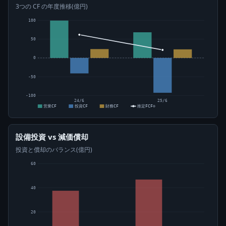
3つの CF の年度推移(億円)
100
50
0
-50
-100
24/6
25/6
営業CF
投資CF
財務CF
推定FCF⊙
設備投資 vs 減価償却
投資と償却のバランス(億円)
60
40
20