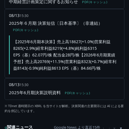
中期経営計画策定に関するお知らせ
PDF(キャッシュ)
08/13
15:30
2025年６月期 決算短信〔日本基準〕（非連結）
PDF(キャッシュ)
【2025年6月期本決算】売上高18627(+1.0%)営業利益
8265(+2.9%)経常利益8219(+4.8%)純利益6315
EPS（基）62.07円/株 配当金28円/株【2026年6月期業績
予想】売上高20769(+11.5%)営業利益8323(+0.7%)経常利
益8143(-0.9%)純利益8613 EPS（基）84.66円/株
08/13
15:30
2025年6月期決算説明資料
PDF(キャッシュ)
※ TDnet 適時開示の XBRL を当サイトが解析。決算関連の主要開示には AI による要
約を併記しています。
関連ニュース
Google News より直近15件
×
g
↑
↓