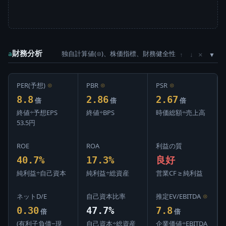
財務分析
独自計算値(⊙)、株価指標、財務健全性
×
a
↑
↓
PER(予想)
⊙
PBR
⊙
PSR
⊙
8.8
2.86
2.67
倍
倍
倍
終値÷予想EPS
終値÷BPS
時価総額÷売上高
53.5円
ROE
ROA
利益の質
40.7%
17.3%
良好
純利益÷自己資本
純利益÷総資産
営業CF ≥ 純利益
ネットD/E
自己資本比率
推定EV/EBITDA
⊙
0.30
47.7%
7.8
倍
倍
(有利子負債−現
自己資本÷総資産
企業価値÷EBITDA