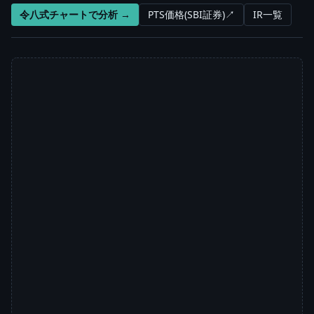
令八式チャートで分析 →
PTS価格(SBI証券)↗
IR一覧