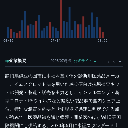
06/19
07/14
08/07
企業概要
2026/07時点
公式サイト →
cp
×
↑
↓
静岡県伊豆の国市に本社を置く体外診断用医薬品メーカ
ー。イムノクロマト法を用いた感染症向け抗原検査キッ
トの開発・製造・販売を主力とし、インフルエンザ・新
型コロナ・RSウイルスなど幅広い製品群で国内シェア上
位。特別な装置を必要とせず現場で迅速に判定できる点
が強みで、医薬品卸を通じ病院・開業医のほかWHO等国
際機関にも供給する。2024年6月に東証スタンダード上