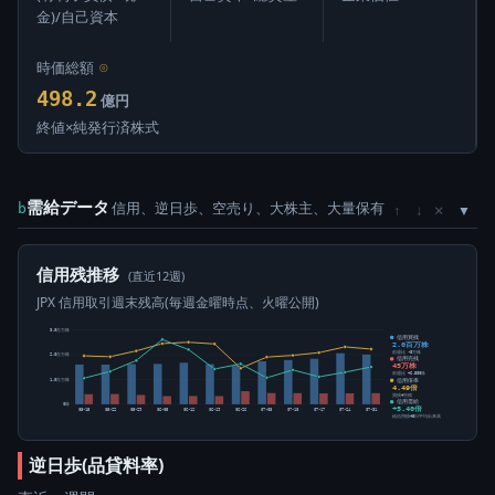
金)/自己資本
時価総額
⊙
498.2
億円
終値×純発行済株式
需給データ
信用、逆日歩、空売り、大株主、大量保有
×
b
↑
↓
信用残推移
(直近12週)
JPX 信用取引週末残高(毎週金曜時点、火曜公開)
3.0百万株
信用買残
2.0百万株
前週比 -5万株
2.0百万株
信用売残
45万株
前週比 +6,500株
信用倍率
1.0百万株
4.49倍
買残÷売残
信用需給
0株
+5.40倍
05-15
05-22
05-29
06-05
06-12
06-19
06-26
07-03
07-10
07-17
07-24
07-31
純信用残÷5日平均出来高
逆日歩(品貸料率)