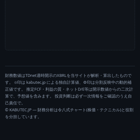
財務数値はTDnet適時開示のXBRLを当サイトが解析・算出したもので
す。 ⊙印は kabutec.jp による独自計算値、⚙印は分割反映中の動的補
正値です。 推定FCF・利益の質・ネットD/E等は開示数値からの二次計
算で、予想値を含みます。 投資判断は必ず一次情報をご確認のうえ自
己責任で。
© KABUTEC.JP — 財務分析は令八式チャート(株価・テクニカル)と役割
を分担しています。