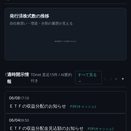
発行済株式数の推移
自社株買い・増資・分割の履歴が見える
株式総数データが取得できません
適時開示情
TDnet 直近15件 / AI要約
すべて見る
f
×
↑
↓
付き
→
報
06/08
17:10
ＥＴＦの収益分配のお知らせ
PDF(キャッシュ)
06/04
09:50
ＥＴＦの収益分配金見込額のお知らせ
PDF(キャッシュ)