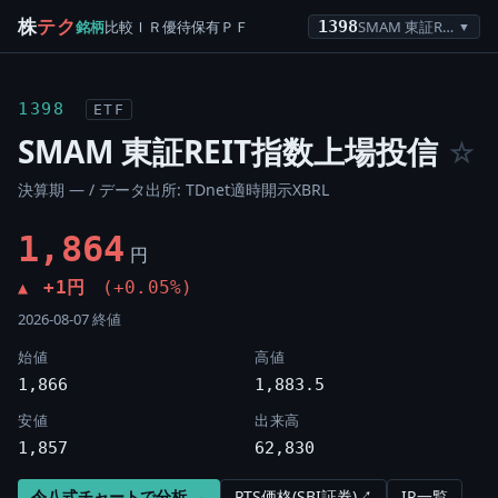
株
テク
銘柄
比較
ＩＲ
優待
保有
ＰＦ
1398
SMAM 東証REIT指数上場投信
▼
1398
ETF
SMAM 東証REIT指数上場投信
☆
決算期 — / データ出所: TDnet適時開示XBRL
1,864
円
+1円
(+0.05%)
▲
2026-08-07 終値
始値
高値
1,866
1,883.5
安値
出来高
1,857
62,830
令八式チャートで分析 →
PTS価格(SBI証券)↗
IR一覧