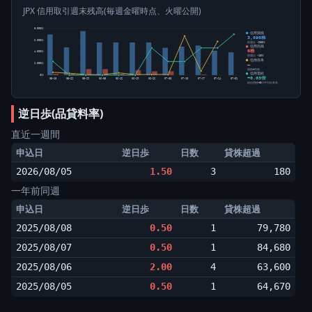
JPX 信用取引週末残高(毎週金曜時点、火曜公開)
8,000株
信用買残
3,890株
6,000株
前週比 -280株
信用売残
0株
4,000株
前週比 -10株
信用倍率
2,000株
―
買残÷売残
信用需給
0株
+0.03倍
05-15
05-22
05-29
06-05
06-12
06-19
06-26
07-03
07-10
07-17
07-24
07-31
純信用残÷5日平均出来高
逆日歩(品貸料率)
直近一週間
申込日
逆日歩
日数
貸株超過
2026/08/05
1.50
3
180
一年前同週
申込日
逆日歩
日数
貸株超過
2025/08/08
0.50
1
79,780
2025/08/07
0.50
1
84,680
2025/08/06
2.00
4
63,600
2025/08/05
0.50
1
64,670