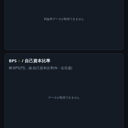
利益率データが取得できません
BPS
/ 自己資本比率
⊙
棒:BPS(円)、線:自己資本比率(%・右目盛)
データが取得できません