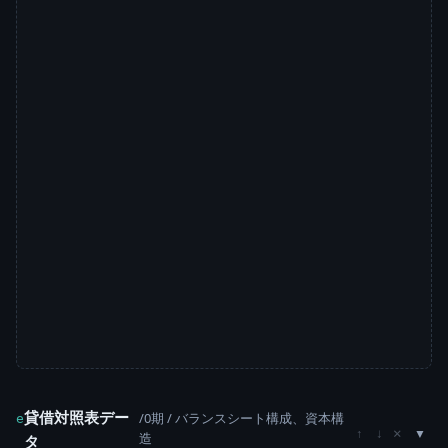
貸借対照表デー
/0期 / バランスシート構成、資本構
e
×
↑
↓
造
タ