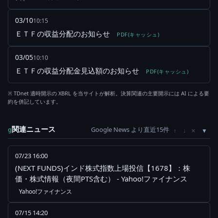
03/10
10:15
ＥＴＦの収益分配のお知らせ
PDF(キャッシュ)
03/05
10:10
ＥＴＦの収益分配金見込額のお知らせ
PDF(キャッシュ)
※ TDnet 適時開示の XBRL を当サイトが解析。決算関連の主要開示には AI による要
約を併記しています。
関連ニュース
Google News より直近15件
×
g
↑
↓
07/23 16:00
(NEXT FUNDS)インド株式指数上場投信【1678】：株
価・株式情報（夜間PTS含む） - Yahoo!ファイナンス
Yahoo!ファイナンス
07/15 14:20