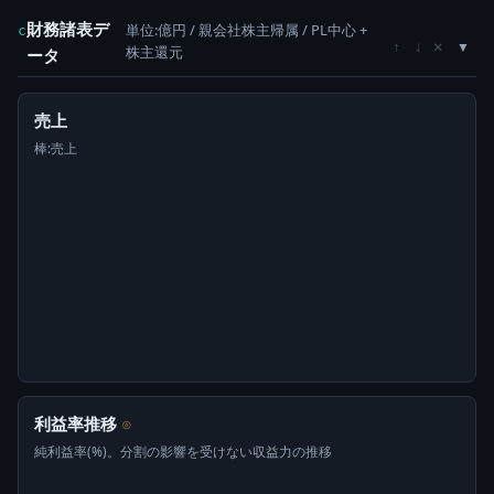
財務諸表デ
単位:億円 / 親会社株主帰属 / PL中心 +
c
×
↑
↓
株主還元
ータ
売上
棒:売上
利益率推移
⊙
純利益率(%)。分割の影響を受けない収益力の推移