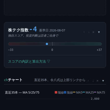
-4
株テク指数
基準日 2026-08-07
×
↑
↓
独自スコア。投資判断は読者ご自身で
−33
0
+37
スコアの内訳と算出方法 ▽
チャート
直近35本、令八式は上部リンクから
×
ch
↑
↓
直近35本 — MA 5/25/75
陽線
陰線
MA5
MA25
MA75
2,000