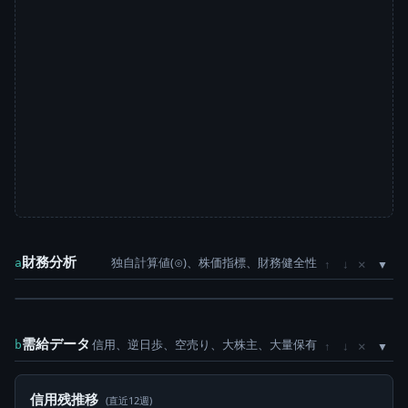
財務分析
独自計算値(⊙)、株価指標、財務健全性
×
a
↑
↓
需給データ
信用、逆日歩、空売り、大株主、大量保有
×
b
↑
↓
信用残推移
(直近12週)