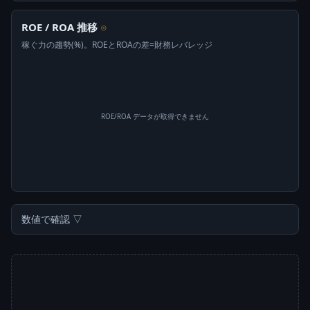
ROE / ROA 推移
⊙
稼ぐ力の趨勢(%)。ROEとROAの差=財務レバレッジ
ROE/ROA データが取得できません
数値で確認 ▽