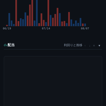
06/19
07/14
08/07
配当
利回りと推移
×
dv
↑
↓