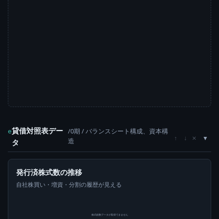
貸借対照表デー
/0期 / バランスシート構成、資本構
e
×
↑
↓
造
タ
発行済株式数の推移
自社株買い・増資・分割の履歴が見える
株式総数データが取得できません