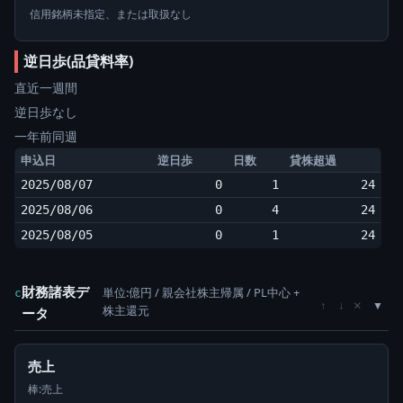
信用銘柄未指定、または取扱なし
逆日歩(品貸料率)
直近一週間
逆日歩なし
一年前同週
申込日
逆日歩
日数
貸株超過
2025/08/07
0
1
24
2025/08/06
0
4
24
2025/08/05
0
1
24
財務諸表デ
単位:億円 / 親会社株主帰属 / PL中心 +
c
×
↑
↓
株主還元
ータ
売上
棒:売上