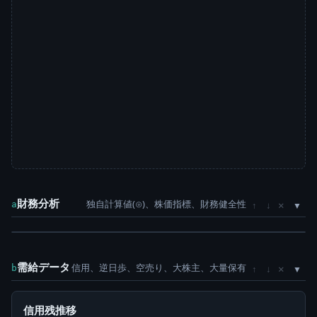
財務分析
独自計算値(⊙)、株価指標、財務健全性
×
a
↑
↓
需給データ
信用、逆日歩、空売り、大株主、大量保有
×
b
↑
↓
信用残推移