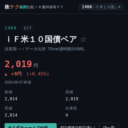
株
テク
銘柄
比較
ＩＲ
優待
保有
ＰＦ
140A
ｉＦ米１０国債ベア
▼
140A
ETF
ｉＦ米１０国債ベア
☆
決算期 — / データ出所: TDnet適時開示XBRL
2,019
円
+9円
(+0.45%)
▲
2026-08-07 終値
始値
高値
2,014
2,019
安値
出来高
2,014
4
令八式チャートで分析 →
PTS価格(SBI証券)↗
IR一覧