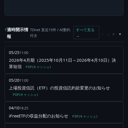
適時開示情
TDnet 直近15件 / AI要約
すべて見る
f
×
↑
↓
付き
→
報
05/25
11:00
2026年4月期（2025年10月11日～2026年4月10日）決
算短信
PDF(キャッシュ)
05/20
11:00
上場投資信託（ETF）の投資信託約款変更のお知らせ
PDF(キャッシュ)
04/10
18:25
iFreeETFの収益分配のお知らせ
PDF(キャッシュ)