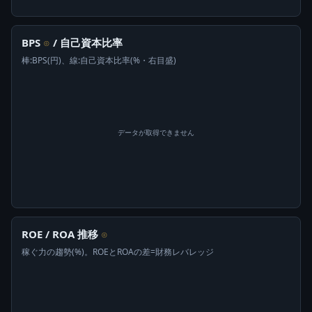
BPS
/ 自己資本比率
⊙
棒:BPS(円)、線:自己資本比率(%・右目盛)
データが取得できません
ROE / ROA 推移
⊙
稼ぐ力の趨勢(%)。ROEとROAの差=財務レバレッジ