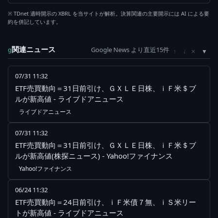
※ TDnet 適時開示の XBRL を当サイトが解析。決算関連の主要開示には AI による要
約を併記しています。
関連ニュース
Google News より直近15件
×
g
↑
↓
07/31 11:32
ETF売買動向＝31日前引け、ＧＸＬＥ日株、ｉＦ米＄ブ
ルが新高値 - ライブドアニュース
ライブドアニュース
07/31 11:32
ETF売買動向＝31日前引け、ＧＸＬＥ日株、ｉＦ米＄ブ
ルが新高値(株探ニュース) - Yahoo!ファイナンス
Yahoo!ファイナンス
06/24 11:32
ETF売買動向＝24日前引け、ｉＦ米債７無、ｉＳ米リー
トが新高値 - ライブドアニュース