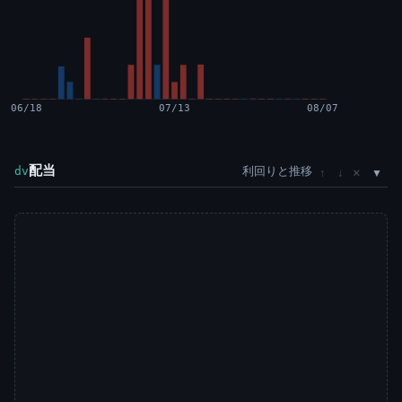
06/18
07/13
08/07
配当
利回りと推移
×
dv
↑
↓