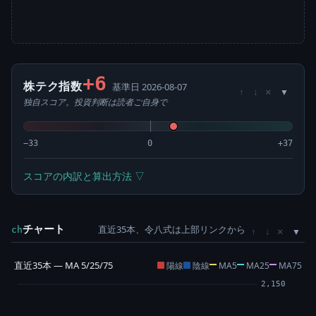
+6
株テク指数
基準日 2026-08-07
×
↑
↓
独自スコア。投資判断は読者ご自身で
−33
0
+37
スコアの内訳と算出方法 ▽
チャート
直近35本、令八式は上部リンクから
×
ch
↑
↓
直近35本 — MA 5/25/75
陽線
陰線
MA5
MA25
MA75
2,150