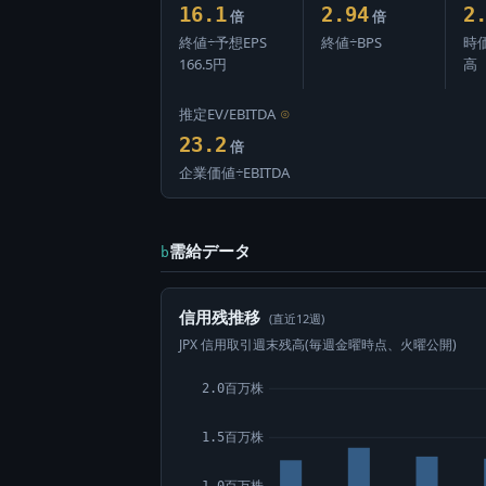
16.1
2.94
2
倍
倍
終値÷予想EPS
終値÷BPS
時
166.5円
高
推定EV/EBITDA
⊙
23.2
倍
企業価値÷EBITDA
需給データ
b
信用残推移
(直近12週)
JPX 信用取引週末残高(毎週金曜時点、火曜公開)
2.0百万株
1.5百万株
1.0百万株