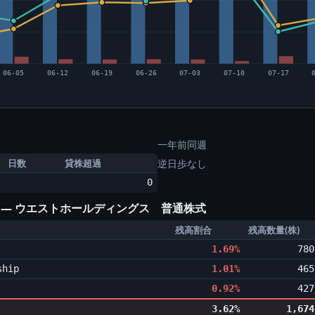
06-05
06-12
06-19
06-26
07-03
07-10
07-17
一年前同週
日数
貸株超過
逆日歩なし
0
) ― ウエストホールディングス 普通株式
残高割合
残高数量(株)
1.69%
780
ship
1.01%
465
0.92%
427
3.62%
1,674