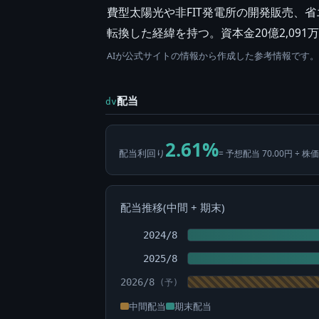
費型太陽光や非FIT発電所の開発販売、
転換した経緯を持つ。資本金20億2,091
AIが公式サイトの情報から作成した参考情報です
配当
dv
2.61%
配当利回り
= 予想配当 70.00円 ÷ 株価
配当推移(中間 + 期末)
2024/8
2025/8
2026/8
中間配当
期末配当