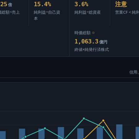
.25
15.4%
3.6%
注意
倍
価総額÷売上
純利益÷自己資
純利益÷総資産
営業CF < 純
本
時価総額
⊙
1,063.3
億円
終値×純発行済株式
信用