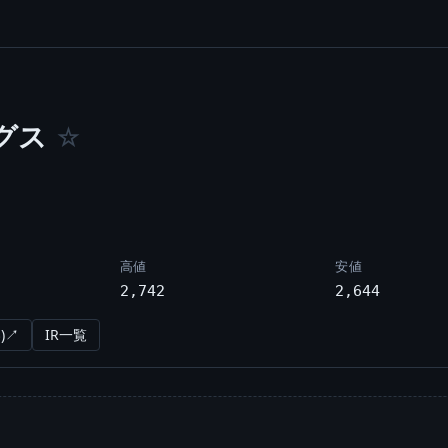
グス
☆
高値
安値
2,742
2,644
)↗
IR一覧