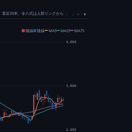
直近35本、令八式は上部リンクから
×
↑
↓
陽線
陰線
MA5
MA25
MA75
4,000
3,000
2,000