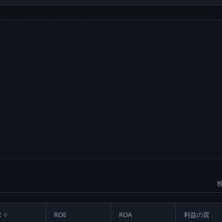
R
⊙
ROE
ROA
利益の質