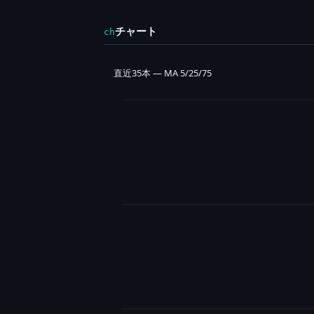
チャート
ch
直近35本 — MA 5/25/75