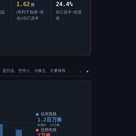
1.62
24.4%
倍
利益
(有利子負債−現
自己資本÷総資
金)/自己資本
産
、逆日歩、空売り、大株主、大量保有
×
↑
↓
信用買残
1.2百万株
前週比 -21万株
信用売残
7万株