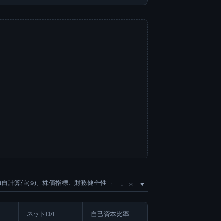
独自計算値(⊙)、株価指標、財務健全性
×
↑
↓
ネットD/E
自己資本比率