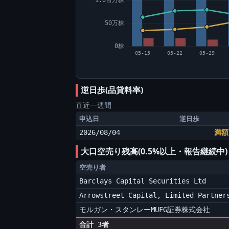
50万株
0株
05-15
05-22
05-29
逆日歩(品貸料率)
直近一週間
申込日
逆日歩
2026/08/04
満額
大口空売り残高(0.5%以上・報告継続中
空売り者
Barclays Capital Securities Ltd
Arrowstreet Capital, Limited Partner
モルガン・スタンレーMUFG証券株式会社
合計 3者