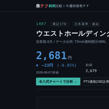
株
テク
銘柄
比較
ＩＲ
優待
保有
ＰＦ
1407
東証STD
日本基準・連結
ウエストホールディン
決算期 8月 / データ出所: TDnet適時開示XBRL
2,681
円
始値
−23円
(-0.85%)
▼
2,679
2026-08-07 終値
令八式チャートで分析 →
PTS価格(SBI証券