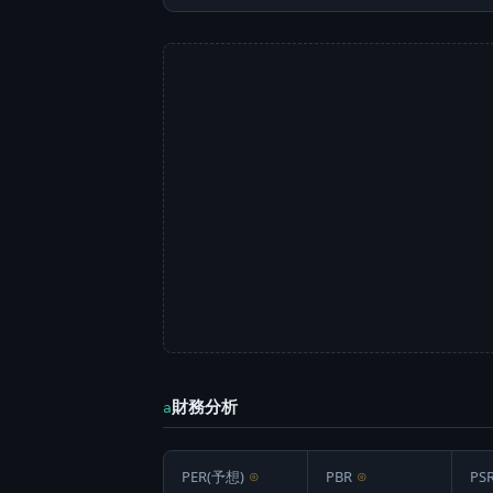
財務分析
a
PER(予想)
⊙
PBR
⊙
PS