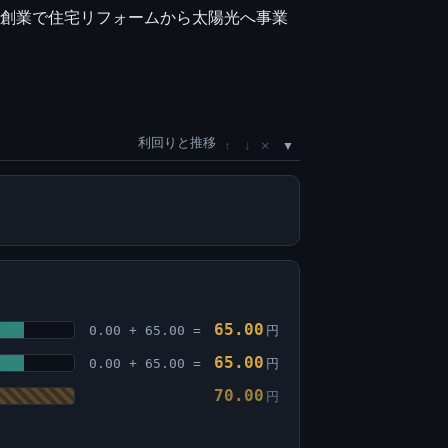
年創業で住宅リフォームから太陽光へ事業
利回りと推移
×
↑
↓
65.00
0.00 + 65.00 =
円
65.00
0.00 + 65.00 =
円
70.00
円