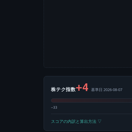
+4
株テク指数
基準日 2026-08-07
−33
スコアの内訳と算出方法 ▽