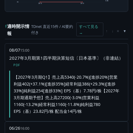
0.15%
0株
25/3
26/3
適時開示情
TDnet 直近15件 / AI要約
すべて見る
f
×
↑
↓
付き
→
報
08/07
15:00
2027年3月期第1四半期決算短信〔日本基準〕（非連結）
PDF
【2027年3月期Q1】売上高5340(-20.7%)[進捗20%]営業
利益402(+37.1%)[進捗35%]経常利益386(+29.3%)[進捗
33%]純利益254[進捗33%] EPS（基）7.78円/株【2027年
3月期通期予想】売上高27200(-3.0%)営業利益
1160(-13.2%)経常利益1160(-11.8%)純利益780
EPS（基）23.82円/株 配当金14円/株
06/26
16:00