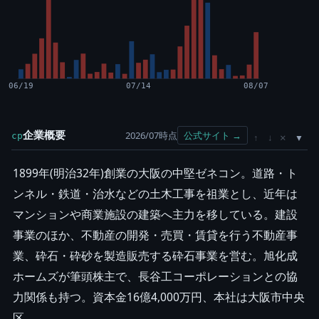
06/19
07/14
08/07
企業概要
2026/07時点
公式サイト →
cp
×
↑
↓
1899年(明治32年)創業の大阪の中堅ゼネコン。道路・ト
ンネル・鉄道・治水などの土木工事を祖業とし、近年は
マンションや商業施設の建築へ主力を移している。建設
事業のほか、不動産の開発・売買・賃貸を行う不動産事
業、砕石・砕砂を製造販売する砕石事業を営む。旭化成
ホームズが筆頭株主で、長谷工コーポレーションとの協
力関係も持つ。資本金16億4,000万円、本社は大阪市中央
区。