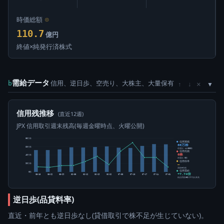
時価総額
⊙
110.7
億円
終値×純発行済株式
需給データ
信用、逆日歩、空売り、大株主、大量保有
×
b
↑
↓
信用残推移
(直近12週)
JPX 信用取引週末残高(毎週金曜時点、火曜公開)
80万株
信用買残
66万株
60万株
前週比 -4,800株
信用売残
0株
40万株
前週比 0株
信用倍率
20万株
―
買残÷売残
信用需給
0株
+7.74倍
05-15
05-22
05-29
06-05
06-12
06-19
06-26
07-03
07-10
07-17
07-24
07-31
純信用残÷5日平均出来高
逆日歩(品貸料率)
直近・前年とも逆日歩なし(貸借取引で株不足が生じていない)。