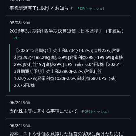
事業譲渡完了に関するお知らせ
PDF(キャッシュ)
08/08
15:00
2026年3月期第1四半期決算短信〔日本基準〕（非連結）
PDF
【2026年3月期Q1】売上高6734(-14.2%)[進捗23%]営業
利益293(+188.2%)[進捗29%]経常利益298(+199.6%)[進捗
29%]純利益197[進捗29%] EPS（基）6.04円/株【2026年
3月期通期予想】売上高28800(-2.2%)営業利益
1020(-5.7%)経常利益1020(-2.6%)純利益680 EPS（基）
20.76円/株
06/24
15:30
支配株主等に関する事項について
PDF(キャッシュ)
06/24
15:30
資本コストや株価を意識した経営の実現に向けた対応に