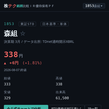
株
テク
銘柄
比較
ＩＲ
優待
保有
ＰＦ
1853
森組
▼
1853
東証STD
日本基準・単体
森組
☆
決算期 3月 / データ出所: TDnet適時開示XBRL
338
円
+6円
(+1.81%)
▲
2026-08-07 終値
始値
高値
333
338
安値
出来高
329
61,500
令八式チャートで分析 →
PTS価格(SBI証券)↗
IR一覧