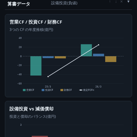
×
↑
↓
設備投資(負値)
算書データ
営業CF / 投資CF / 財務CF
3つの CF の年度推移(億円)
40
20
0
-20
-40
-60
25/3
26/3
営業CF
投資CF
財務CF
推定FCF⊙
設備投資 vs 減価償却
投資と償却のバランス(億円)
3