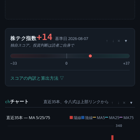
+14
株テク指数
基準日 2026-08-07
×
↑
↓
独自スコア。投資判断は読者ご自身で
−33
0
+37
スコアの内訳と算出方法 ▽
チャート
直近35本、令八式は上部リンクから
×
ch
↑
↓
直近35本 — MA 5/25/75
陽線
陰線
MA5
MA25
MA75
340