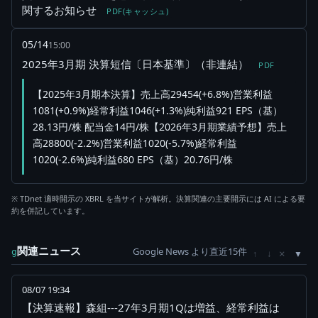
関するお知らせ
PDF(キャッシュ)
05/14
15:00
2025年3月期 決算短信〔日本基準〕（非連結）
PDF
【2025年3月期本決算】売上高29454(+6.8%)営業利益
1081(+0.9%)経常利益1046(+1.3%)純利益921 EPS（基）
28.13円/株 配当金14円/株【2026年3月期業績予想】売上
高28800(-2.2%)営業利益1020(-5.7%)経常利益
1020(-2.6%)純利益680 EPS（基）20.76円/株
※ TDnet 適時開示の XBRL を当サイトが解析。決算関連の主要開示には AI による要
約を併記しています。
関連ニュース
Google News より直近15件
×
g
↑
↓
08/07 19:34
【決算速報】森組---27年3月期1Qは増益、経常利益は