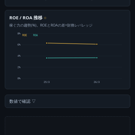
ROE / ROA 推移
⊙
稼ぐ力の趨勢(%)。ROEとROAの差=財務レバレッジ
8%
ROE
ROA
6%
4%
2%
0%
25/3
26/3
数値で確認 ▽