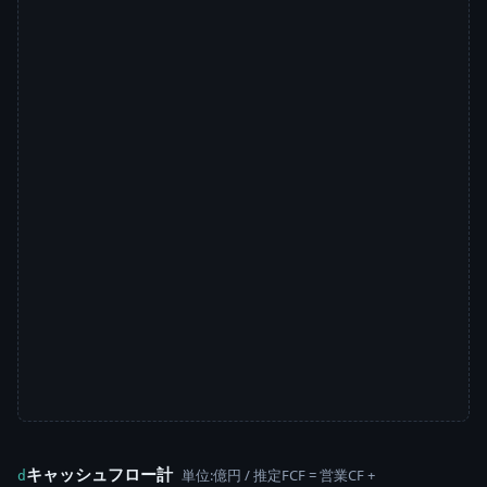
キャッシュフロー計
単位:億円 / 推定FCF = 営業CF +
d