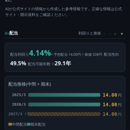
AIが公式サイトの情報から作成した参考情報です。正確な情報は公式
サイト・開示資料をご確認ください。
配当
利回りと推移
×
dv
↑
↓
4.14%
配当利回り
配当性向
= 予想配当 14.00円 ÷ 株価 338円
49.5%
29.1年
配当可能年数
⊙
配当推移(中間 + 期末)
14.00
2025/3
円
14.00
2026/3
円
14.00
2027/3
円
中間配当
期末配当