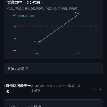
営業CFマージン推移
⊙
売上が現金に変わる効率(%)。利益率との乖離は要注意
9.4
10%
営業CF÷売上高(%)
0%
-10%
-14.4
-20%
25/3
26/3
数値で確認 ▽
貸借対照表デー
2026/3期 / バランスシート構成、資
e
×
↑
↓
本構造
タ
バランスシート構成