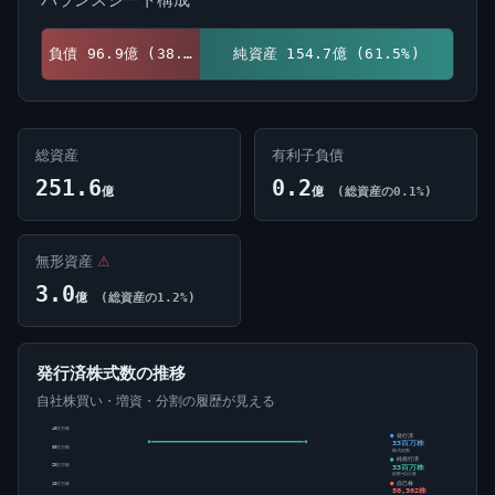
負債 96.9億 (38.5%)
純資産 154.7億 (61.5%)
総資産
有利子負債
251.6
0.2
億
億
(総資産の0.1%)
無形資産
⚠
3.0
億
(総資産の1.2%)
発行済株式数の推移
自社株買い・増資・分割の履歴が見える
40百万株
発行済
33百万株
30百万株
株式総数
純発行済
33百万株
20百万株
総数-自己株
自己株
10百万株
50,302株