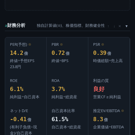
財務分析
独自計算値(⊙)、株価指標、財務健全性
×
a
↑
↓
PER(予想)
⊙
PBR
⊙
PSR
⊙
14.2
0.72
0.39
倍
倍
倍
終値÷予想EPS
終値÷BPS
時価総額÷売上高
23.8円
ROE
ROA
利益の質
6.1%
3.7%
良好
純利益÷自己資本
純利益÷総資産
営業CF ≥ 純利益
ネットD/E
自己資本比率
推定EV/EBITDA
⊙
-0.41
61.5%
8.3
倍
倍
(有利子負債−現
自己資本÷総資産
企業価値÷EBITDA
金)/自己資本