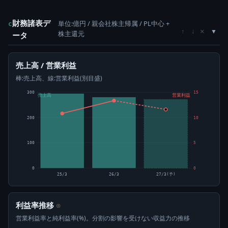
財務諸表デ
単位:億円 / 親会社株主帰属 / PL中心 +
c
×
↑
↓
株主還元
ータ
売上高 / 営業利益
棒:売上高、線:営業利益(別目盛)
300
15
売上高
営業利益
200
10
100
5
0
0
25/3
26/3
27/3(予)
利益率推移
⊙
営業利益率と純利益率(%)。分割の影響を受けない収益力の推移