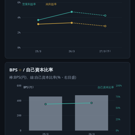
6%
営業利益率
純利益率
4%
2%
0%
25/3
26/3
27/3(予)
BPS
/ 自己資本比率
⊙
棒:BPS(円)、線:自己資本比率(%・右目盛)
600
100%
BPS(円)
自己資本比率
75%
400
50%
200
25%
0
0%
25/3
26/3