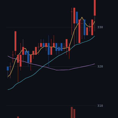
330
320
310