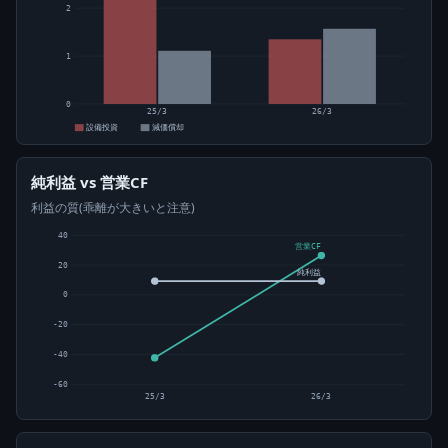
2
1
0
25/3
26/3
設備投資
減価償却
純利益 vs 営業CF
利益の質(乖離が大きいと注意)
40
営業CF
20
純利益
0
-20
-40
-60
25/3
26/3