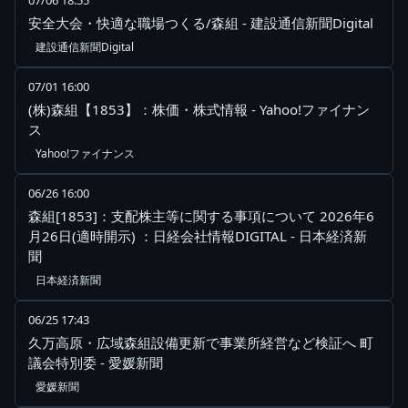
07/06 18:55
安全大会・快適な職場つくる/森組 - 建設通信新聞Digital
建設通信新聞Digital
07/01 16:00
(株)森組【1853】：株価・株式情報 - Yahoo!ファイナン
ス
Yahoo!ファイナンス
06/26 16:00
森組[1853]：支配株主等に関する事項について 2026年6
月26日(適時開示) ：日経会社情報DIGITAL - 日本経済新
聞
日本経済新聞
06/25 17:43
久万高原・広域森組設備更新で事業所経営など検証へ 町
議会特別委 - 愛媛新聞
愛媛新聞