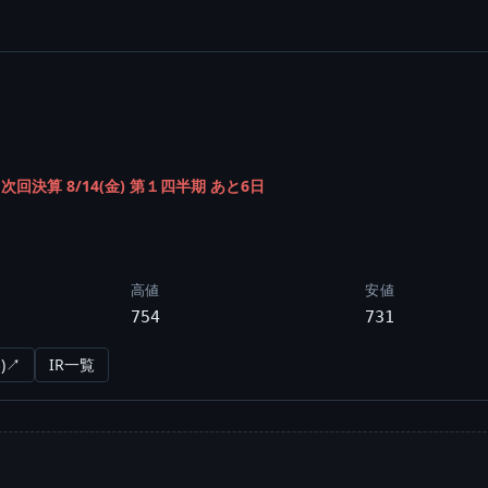
/
次回決算 8/14(金) 第１四半期 あと6日
高値
安値
754
731
)↗
IR一覧