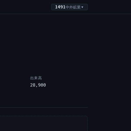
1491
中外鉱業
▼
出来高
28,900