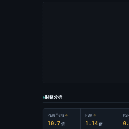
財務分析
a
PER(予想)
⊙
PBR
⊙
PS
10.7
1.14
0
倍
倍