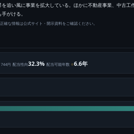
昇を追い風に事業を拡大している。ほかに不動産事業、中古工
も手がける。
。正確な情報は公式サイト・開示資料をご確認ください。
32.3%
6.6年
配当性向
配当可能年数
⊙
 744円