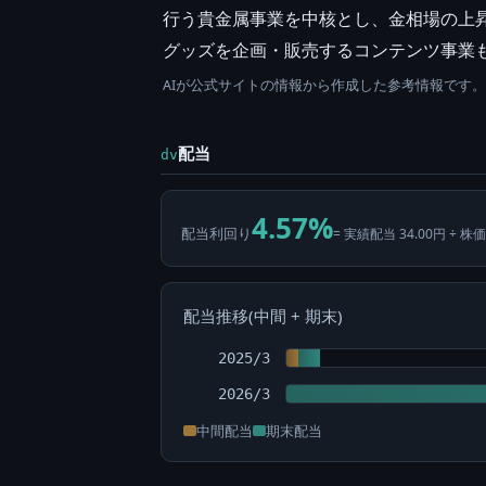
行う貴金属事業を中核とし、金相場の上
グッズを企画・販売するコンテンツ事業
AIが公式サイトの情報から作成した参考情報です
配当
dv
4.57%
配当利回り
= 実績配当 34.00円 ÷ 株価
配当推移(中間 + 期末)
2025/3
2026/3
中間配当
期末配当