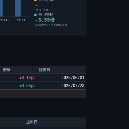
―
買残÷売残
信用需給
+3.55倍
07-24
07-31
純信用残÷5日平均出来高
増減
計算日
▲0.10pt
2026/06/01
▼0.06pt
2026/07/28
提出日