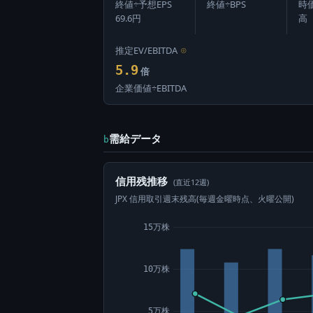
終値÷予想EPS
終値÷BPS
時
69.6円
高
推定EV/EBITDA
⊙
5.9
倍
企業価値÷EBITDA
需給データ
b
信用残推移
(直近12週)
JPX 信用取引週末残高(毎週金曜時点、火曜公開)
15万株
10万株
5万株