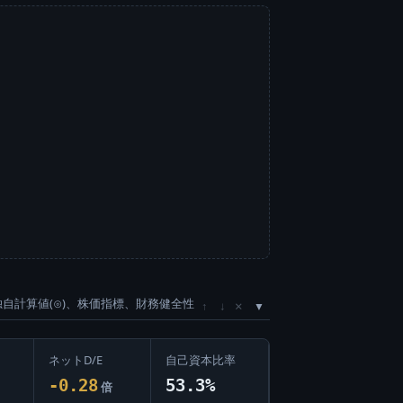
独自計算値(⊙)、株価指標、財務健全性
×
↑
↓
ネットD/E
自己資本比率
-0.28
53.3%
倍