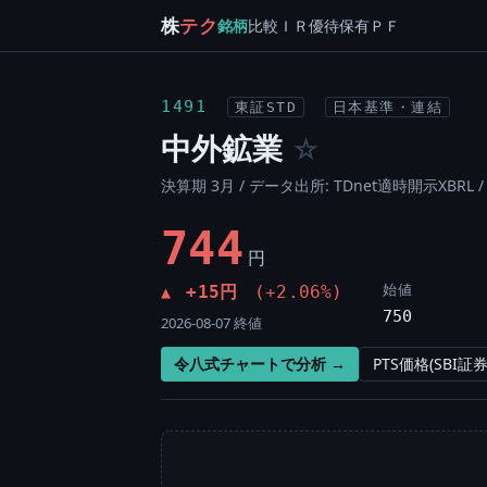
株
テク
銘柄
比較
ＩＲ
優待
保有
ＰＦ
1491
東証STD
日本基準・連結
中外鉱業
☆
決算期 3月 / データ出所: TDnet適時開示XBRL 
744
円
始値
+15円
(+2.06%)
▲
750
2026-08-07 終値
令八式チャートで分析 →
PTS価格(SBI証券