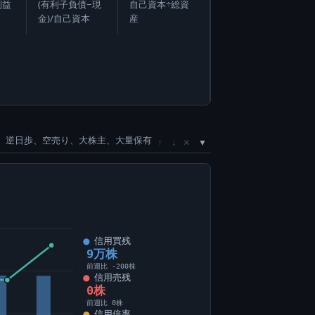
利益
(有利子負債−現
自己資本÷総資
金)/自己資本
産
、逆日歩、空売り、大株主、大量保有
×
↑
↓
信用買残
9万株
前週比 -200株
信用売残
0株
前週比 0株
信用倍率