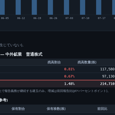
06-05
06-12
06-19
06-26
07-03
07-10
07-17
生じていない)。
 ― 中外鉱業 普通株式
残高割合
残高数量(株)
0.81%
117,580
0.67%
97,130
1.48%
214,710
%以上で報告義務が継続する建玉のみ。増減は前回報告比(pt=パーセントポイント)。
参考)
保有割合
保有株数(株)
前回比