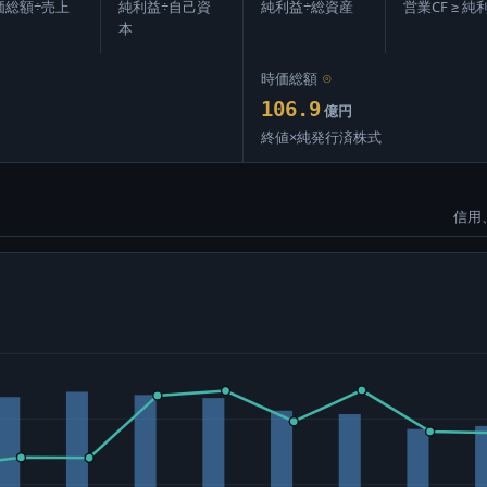
価総額÷売上
純利益÷自己資
純利益÷総資産
営業CF ≥ 純
本
時価総額
⊙
106.9
億円
終値×純発行済株式
信用