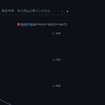
直近35本、令八式は上部リンクから
×
↑
↓
陽線
陰線
MA5
MA25
MA75
1,400
1,200
1,000