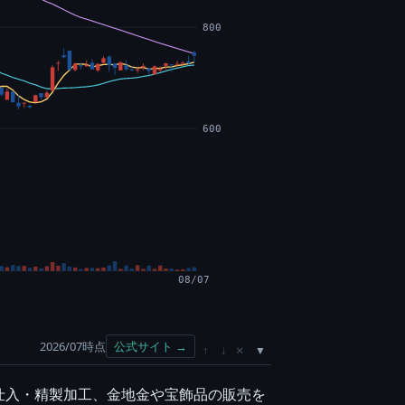
800
600
08/07
2026/07時点
公式サイト →
×
↑
↓
仕入・精製加工、金地金や宝飾品の販売を