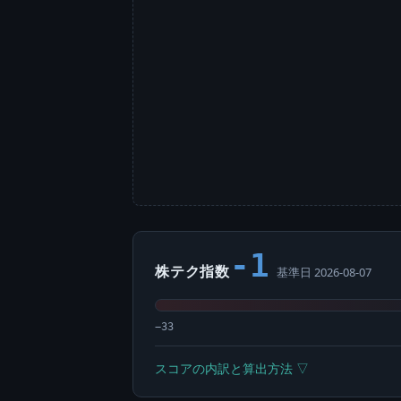
-1
株テク指数
基準日 2026-08-07
−33
スコアの内訳と算出方法 ▽