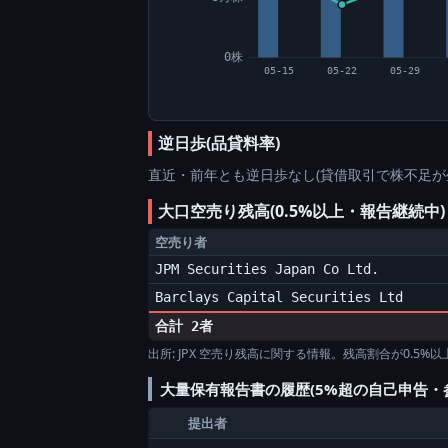
0株
05-15
05-22
05-29
逆日歩(品貸料率)
直近・前年とも逆日歩なし(貸借取引で株不足が
大口空売り残高(0.5%以上・報告継続中)
空売り者
JPM Securities Japan Co Ltd.
Barclays Capital Securities Ltd
合計 2者
出所: JPX 空売り残高に関する情報。残高割合が0.5
大量保有報告書の履歴(5%超の自己申告・
提出者