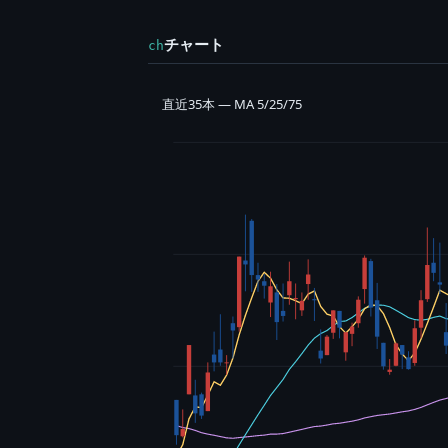
チャート
ch
直近35本 — MA 5/25/75