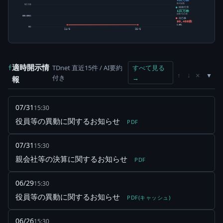
株式総数
1百万株
純発行済
1百万株
総数-自己株
500,000株
自己株
90,486株
6.80%
0株
24/6
25/6
適時開示情
TDnet 直近15件 / AI要約
すべて見る
f
×
↑
↓
付き
→
報
07/31
15:30
役員等の異動に関するお知らせ
PDF
07/31
15:30
親会社等の決算に関するお知らせ
PDF
06/29
15:30
役員等の異動に関するお知らせ
PDF(キャッシュ)
06/26
15:30