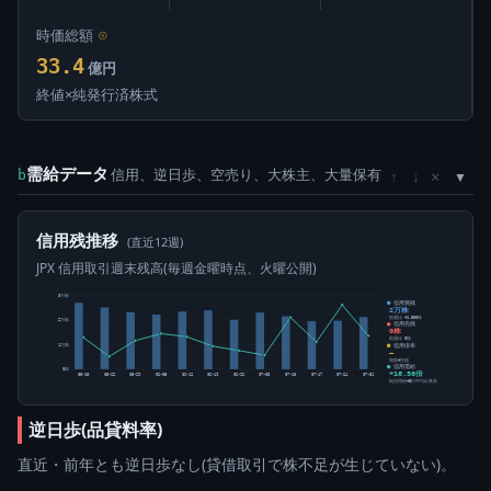
時価総額
⊙
33.4
億円
終値×純発行済株式
需給データ
信用、逆日歩、空売り、大株主、大量保有
×
b
↑
↓
信用残推移
(直近12週)
JPX 信用取引週末残高(毎週金曜時点、火曜公開)
3万株
信用買残
2万株
前週比 +1,500株
2万株
信用売残
0株
前週比 0株
信用倍率
1万株
―
買残÷売残
信用需給
0株
+16.56倍
05-15
05-22
05-29
06-05
06-12
06-19
06-26
07-03
07-10
07-17
07-24
07-31
純信用残÷5日平均出来高
逆日歩(品貸料率)
直近・前年とも逆日歩なし(貸借取引で株不足が生じていない)。