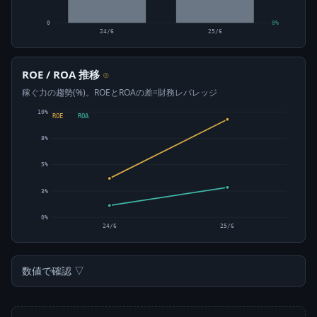
0
0%
24/6
25/6
ROE / ROA 推移
⊙
稼ぐ力の趨勢(%)。ROEとROAの差=財務レバレッジ
10%
ROE
ROA
8%
5%
3%
0%
24/6
25/6
数値で確認 ▽