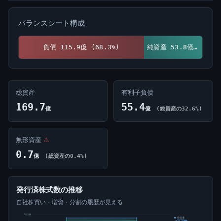
バランスシート構成
負債 115.9億 (68.3%)
純資産 53.8億 (31.7%)
総資産
有利子負債
169.7
55.4
億
億
(総資産の32.6%)
無形資産
⚠
0.7
億
(総資産の0.4%)
発行済株式数の推移
自社株買い・増資・分割の履歴が見える
2百万株
発行済
1百万株