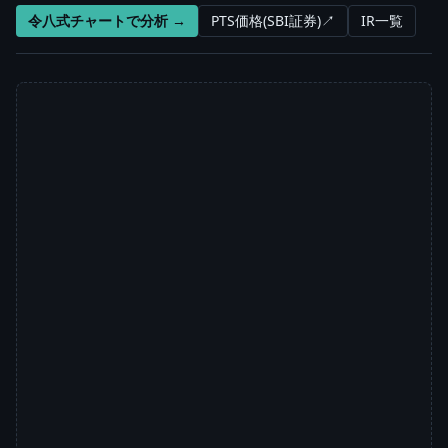
令八式チャートで分析 →
PTS価格(SBI証券)↗
IR一覧