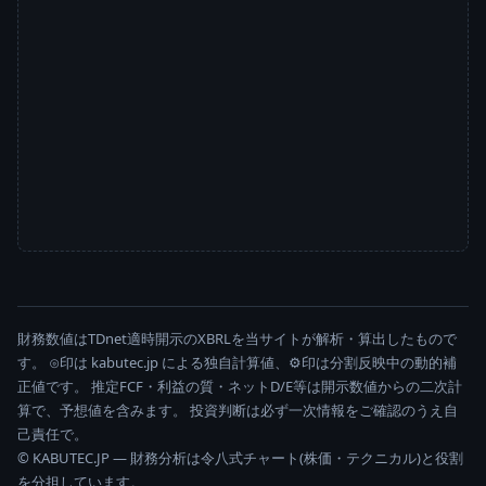
財務数値はTDnet適時開示のXBRLを当サイトが解析・算出したもので
す。 ⊙印は kabutec.jp による独自計算値、⚙印は分割反映中の動的補
正値です。 推定FCF・利益の質・ネットD/E等は開示数値からの二次計
算で、予想値を含みます。 投資判断は必ず一次情報をご確認のうえ自
己責任で。
© KABUTEC.JP — 財務分析は令八式チャート(株価・テクニカル)と役割
を分担しています。