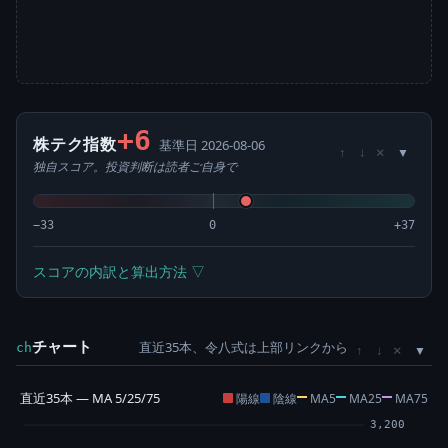
+6
株テク指数
基準日 2026-08-06
×
↑
↓
独自スコア。投資判断は読者ご自身で
−33
0
+37
スコアの内訳と算出方法 ▽
チャート
直近35本、令八式は上部リンクから
×
ch
↑
↓
直近35本 — MA 5/25/75
陽線
陰線
MA5
MA25
MA75
3,200