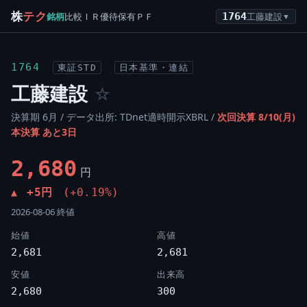
株
テク
銘柄
比較
ＩＲ
優待
保有
ＰＦ
1764
工藤建設
▼
1764
東証STD
日本基準・連結
工藤建設
☆
決算期 6月 / データ出所: TDnet適時開示XBRL /
次回決算 8/10(月)
本決算 あと3日
2,680
円
+5円
(+0.19%)
▲
2026-08-06 終値
始値
高値
2,681
2,681
安値
出来高
2,680
300