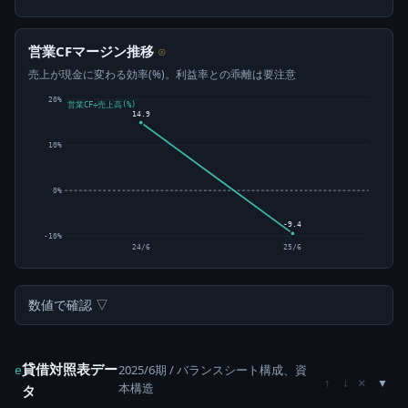
営業CFマージン推移
⊙
売上が現金に変わる効率(%)。利益率との乖離は要注意
20%
営業CF÷売上高(%)
14.9
10%
0%
-9.4
-10%
24/6
25/6
数値で確認 ▽
貸借対照表デー
2025/6期 / バランスシート構成、資
e
×
↑
↓
本構造
タ