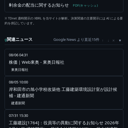
剰余金の配当に関するお知らせ
PDF(キャッシュ)
※ TDnet 適時開示の XBRL を当サイトが解析。決算関連の主要開示には AI による要
約を併記しています。
関連ニュース
Google News より直近15件
×
g
↑
↓
08/06 04:31
株価｜Web東奥 - 東奥日報社
東奥日報社
08/05 10:00
岸和田市の旭小学校改築他 工藤建築環境設計室が設計候
補 - 建通新聞
建通新聞
07/31 15:30
工藤建設[1764]：役員等の異動に関するお知らせ 2026年