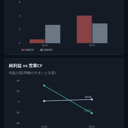
6
4
2
0
24/6
25/6
設備投資
減価償却
純利益 vs 営業CF
利益の質(乖離が大きいと注意)
40
20
純利益
0
営業CF
-20
-40
24/6
25/6