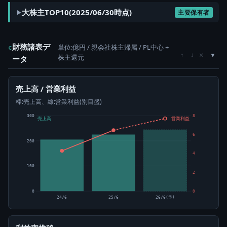
大株主TOP10(2025/06/30時点)
主要保有者
財務諸表デ
単位:億円 / 親会社株主帰属 / PL中心 +
c
×
↑
↓
株主還元
ータ
売上高 / 営業利益
棒:売上高、線:営業利益(別目盛)
300
8
売上高
営業利益
6
200
4
100
2
0
0
24/6
25/6
26/6(予)