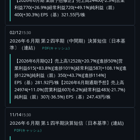
【2026年6月期 業績予想修正】売上高24400(-2.3%)営業
利益770(+26.9%)経常利益720(+49.1%)純利益（親）
400(+30.3%) EPS（基）321.55円/株
02/12
15:30
2026年６月期 第２四半期（中間期）決算短信〔日本基
準〕（連結）
PDF(キャッシュ)
【2026年6月期Q2】売上高12528(+20.7%)[進捗50%]営
業利益615(+83.8%)[進捗101%]経常利益587(+108.1%)[進
捗122%]純利益（親）350(+43.7%)[進捗114%]
EPS（基）281.92円/株【2026年6月期通期予想】売上高
24974(+11.0%)営業利益607(-6.2%)経常利益483(-21.7%)
純利益（親）307(-36.5%) EPS（基）247.43円/株
11/14
15:30
2026年６月期 第１四半期決算短信〔日本基準〕(連結)
PDF(キャッシュ)