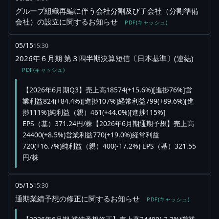
グループ組織再編に伴う会社分割及び子会社（分割準備
会社）の設立に関するお知らせ
PDF(キャッシュ)
05/15
15:30
2026年６月期 第３四半期決算短信〔日本基準〕(連結)
PDF(キャッシュ)
【2026年6月期Q3】売上高18574(+15.6%)[進捗76%]営
業利益824(+84.4%)[進捗107%]経常利益799(+89.6%)[進
捗111%]純利益（親）461(+44.0%)[進捗115%]
EPS（基）371.24円/株【2026年6月期通期予想】売上高
24400(+8.5%)営業利益770(+19.0%)経常利益
720(+16.7%)純利益（親）400(-17.2%) EPS（基）321.55
円/株
05/15
15:30
通期業績予想の修正に関するお知らせ
PDF(キャッシュ)