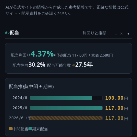
AIが公式サイトの情報から作成した参考情報です。正確な情報は公式
サイト・開示資料をご確認ください。
配当
利回りと推移
×
dv
↑
↓
4.37%
配当利回り
= 予想配当 117.00円 ÷ 株価 2,680円
30.2%
27.5年
配当性向
配当可能年数
⊙
配当推移(中間 + 期末)
100.00
2024/6
円
117.00
2025/6
円
117.00
2026/6
円
中間配当
期末配当