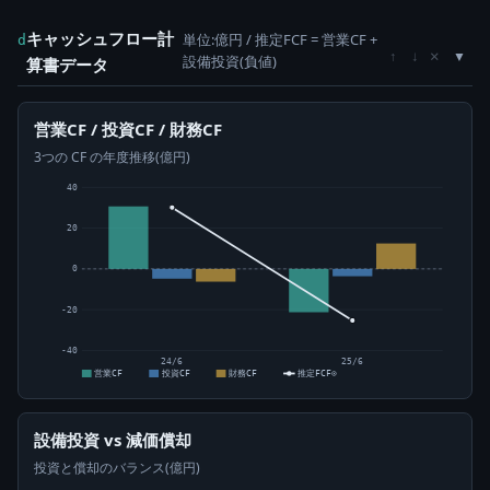
キャッシュフロー計
単位:億円 / 推定FCF = 営業CF +
d
×
↑
↓
設備投資(負値)
算書データ
営業CF / 投資CF / 財務CF
3つの CF の年度推移(億円)
40
20
0
-20
-40
24/6
25/6
営業CF
投資CF
財務CF
推定FCF⊙
設備投資 vs 減価償却
投資と償却のバランス(億円)