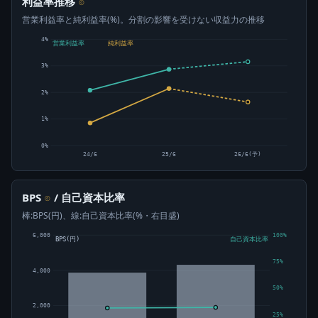
利益率推移
⊙
営業利益率と純利益率(%)。分割の影響を受けない収益力の推移
4%
営業利益率
純利益率
3%
2%
1%
0%
24/6
25/6
26/6(予)
BPS
/ 自己資本比率
⊙
棒:BPS(円)、線:自己資本比率(%・右目盛)
6,000
100%
BPS(円)
自己資本比率
75%
4,000
50%
2,000
25%