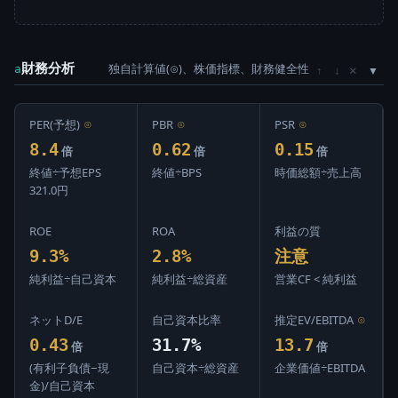
財務分析
独自計算値(⊙)、株価指標、財務健全性
×
a
↑
↓
PER(予想)
⊙
PBR
⊙
PSR
⊙
8.4
0.62
0.15
倍
倍
倍
終値÷予想EPS
終値÷BPS
時価総額÷売上高
321.0円
ROE
ROA
利益の質
9.3%
2.8%
注意
純利益÷自己資本
純利益÷総資産
営業CF < 純利益
ネットD/E
自己資本比率
推定EV/EBITDA
⊙
0.43
31.7%
13.7
倍
倍
(有利子負債−現
自己資本÷総資産
企業価値÷EBITDA
金)/自己資本