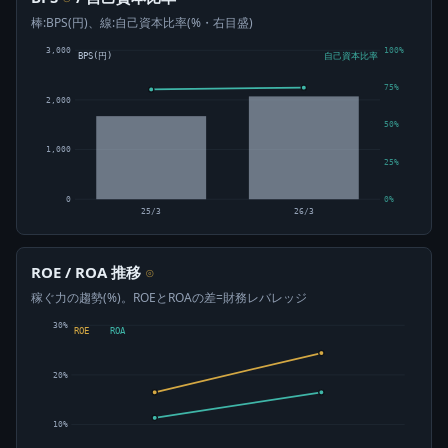
棒:BPS(円)、線:自己資本比率(%・右目盛)
3,000
100%
BPS(円)
自己資本比率
75%
2,000
50%
1,000
25%
0
0%
25/3
26/3
ROE / ROA 推移
⊙
稼ぐ力の趨勢(%)。ROEとROAの差=財務レバレッジ
30%
ROE
ROA
20%
10%