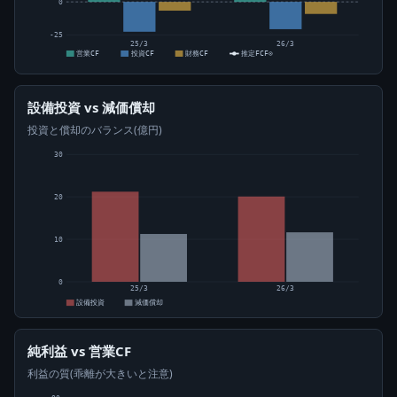
0
-25
25/3
26/3
営業CF
投資CF
財務CF
推定FCF⊙
設備投資 vs 減価償却
投資と償却のバランス(億円)
30
20
10
0
25/3
26/3
設備投資
減価償却
純利益 vs 営業CF
利益の質(乖離が大きいと注意)