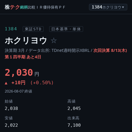
株
テク
銘柄
比較
ＩＲ
優待
保有
ＰＦ
1384
ホクリヨウ
▼
1384
東証STD
日本基準・単体
ホクリヨウ
☆
決算期 3月 / データ出所: TDnet適時開示XBRL /
次回決算 8/13(木)
第１四半期 あと4日
2,030
円
+10円
(+0.50%)
▲
2026-08-07 終値
始値
高値
2,038
2,045
安値
出来高
2,022
7,100