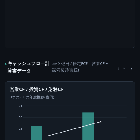
キャッシュフロー計
単位:億円 / 推定FCF = 営業CF +
d
×
↑
↓
設備投資(負値)
算書データ
営業CF / 投資CF / 財務CF
3つの CF の年度推移(億円)
75
50
25