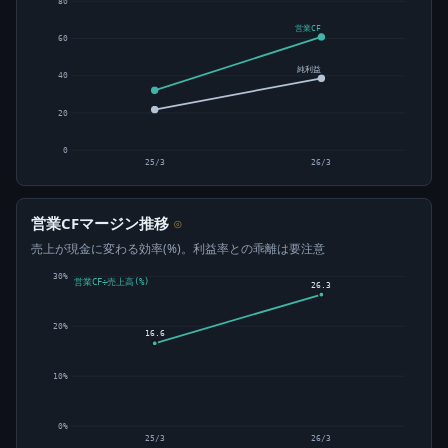
80
営業CF
60
純利益
40
20
0
25/3
26/3
営業CFマージン推移
⊙
売上が現金に変わる効率(%)。利益率との乖離は要注意
30%
営業CF÷売上高(%)
26.3
20%
16.6
10%
0%
25/3
26/3