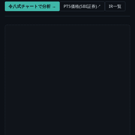
令八式チャートで分析 →
PTS価格(SBI証券)↗
IR一覧