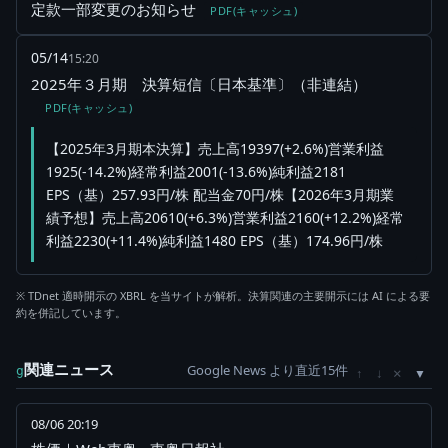
定款一部変更のお知らせ
PDF(キャッシュ)
05/14
15:20
2025年３月期 決算短信〔日本基準〕（非連結）
PDF(キャッシュ)
【2025年3月期本決算】売上高19397(+2.6%)営業利益
1925(-14.2%)経常利益2001(-13.6%)純利益2181
EPS（基）257.93円/株 配当金70円/株【2026年3月期業
績予想】売上高20610(+6.3%)営業利益2160(+12.2%)経常
利益2230(+11.4%)純利益1480 EPS（基）174.96円/株
※ TDnet 適時開示の XBRL を当サイトが解析。決算関連の主要開示には AI による要
約を併記しています。
関連ニュース
Google News より直近15件
×
g
↑
↓
08/06 20:19