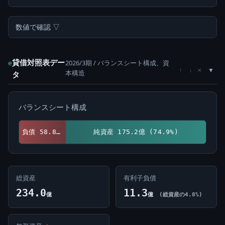
数値で確認 ▽
貸借対照表デー
2026/3期 / バランスシート構成、資
e
×
↑
↓
本構造
タ
バランスシート構成
負債 58.8億 (25.1%)
純資産 175.2億 (74.9%)
総資産
有利子負債
234.0
11.3
億
億
(総資産の4.8%)