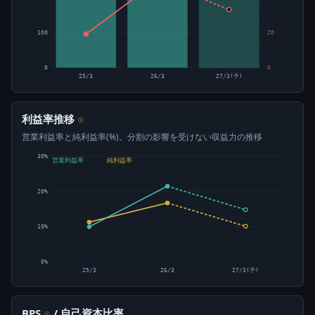
100
20
0
0
25/3
26/3
27/3(予)
利益率推移
⊙
営業利益率と純利益率(%)。分割の影響を受けない収益力の推移
30%
営業利益率
純利益率
20%
10%
0%
25/3
26/3
27/3(予)
BPS
/ 自己資本比率
⊙