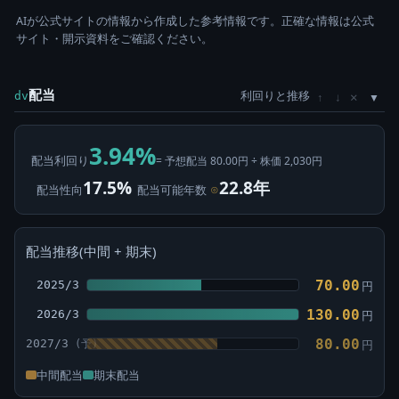
AIが公式サイトの情報から作成した参考情報です。正確な情報は公式
サイト・開示資料をご確認ください。
配当
利回りと推移
×
dv
↑
↓
3.94%
配当利回り
= 予想配当 80.00円 ÷ 株価 2,030円
17.5%
22.8年
配当性向
配当可能年数
⊙
配当推移(中間 + 期末)
70.00
2025/3
円
130.00
2026/3
円
80.00
2027/3
円
中間配当
期末配当