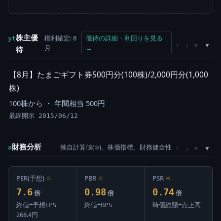
株主優
権利確定: 8
優待の詳細・利回りを見る
yt
×
↑
↓
月
→
待
【8月】たまごギフト券500円分(100株)/2,000円分(1,000
株)
100株から ・ 年間相当 500円
最終開示 2015/06/12
財務分析
独自計算値(⊙)、株価指標、財務健全性
×
a
↑
↓
PER(予想)
⊙
PBR
⊙
PSR
⊙
7.6
0.98
0.74
倍
倍
倍
終値÷予想EPS
終値÷BPS
時価総額÷売上高
268.4円