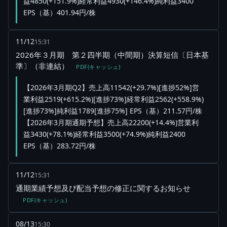
益4850(+151.9%)経常利益4930(+146.4%)純利益3400
EPS（基）401.94円/株
11/12
15:31
2026年３月期 第２四半期（中間期）決算短信〔日本基
準〕（非連結）
PDF(キャッシュ)
【2026年3月期Q2】売上高11542(+29.7%)[進捗52%]営
業利益2519(+615.2%)[進捗73%]経常利益2562(+558.9%)
[進捗73%]純利益1789[進捗75%] EPS（基）211.57円/株
【2026年3月期通期予想】売上高22200(+14.4%)営業利
益3430(+78.1%)経常利益3500(+74.9%)純利益2400
EPS（基）283.72円/株
11/12
15:31
通期業績予想及び配当予想の修正に関するお知らせ
PDF(キャッシュ)
08/13
15:30