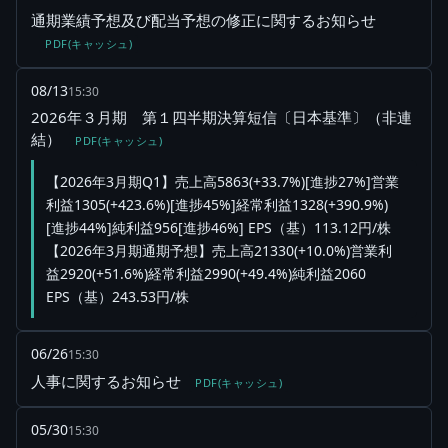
通期業績予想及び配当予想の修正に関するお知らせ
PDF(キャッシュ)
08/13
15:30
2026年３月期 第１四半期決算短信〔日本基準〕（非連
結）
PDF(キャッシュ)
【2026年3月期Q1】売上高5863(+33.7%)[進捗27%]営業
利益1305(+423.6%)[進捗45%]経常利益1328(+390.9%)
[進捗44%]純利益956[進捗46%] EPS（基）113.12円/株
【2026年3月期通期予想】売上高21330(+10.0%)営業利
益2920(+51.6%)経常利益2990(+49.4%)純利益2060
EPS（基）243.53円/株
06/26
15:30
人事に関するお知らせ
PDF(キャッシュ)
05/30
15:30