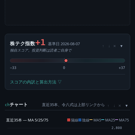
+1
株テク指数
基準日 2026-08-07
×
↑
↓
独自スコア。投資判断は読者ご自身で
−33
0
+37
スコアの内訳と算出方法 ▽
チャート
直近35本、令八式は上部リンクから
×
ch
↑
↓
直近35本 — MA 5/25/75
陽線
陰線
MA5
MA25
MA75
2,800