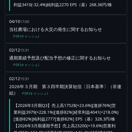
利益3410(-32.4%)純利益2270 EPS（基）268.36円/株
04/10
17:00
当社農場における火災の発生に関するお知らせ
PDF(キャッシュ)
02/12
15:31
通期業績予想及び配当予想の修正に関するお知らせ
PDF(キャッシュ)
02/12
15:31
2026年３月期 第３四半期決算短信〔日本基準〕（非連
結）
PDF(キャッシュ)
【2026年3月期Q3】売上高17528(+23.6%)[進捗76%]営
業利益3979(+228.1%)[進捗82%]経常利益4041(+218.0%)
[進捗82%]純利益2777[進捗82%] EPS（基）328.3円/株
【2026年3月期通期予想】売上高23200(+19.6%)営業利