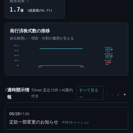
無形資産
⚠
1.7
億
(総資産の0.7%)
発行済株式数の推移
自社株買い・増資・分割の履歴が見える
10百万株
発行済
8百万株
8百万株
株式総数
純発行済
8百万株
5百万株
総数-自己株
自己株
3百万株
162株
0.00%
0株
25/3
26/3
適時開示情
TDnet 直近15件 / AI要約
すべて見る
f
×
↑
↓
付き
→
報
06/26
11:00
定款一部変更のお知らせ
PDF(キャッシュ)