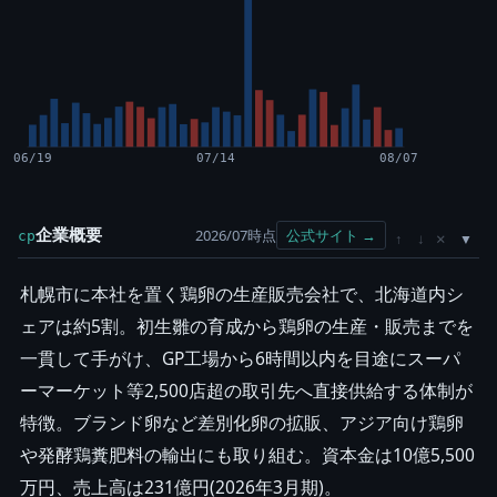
06/19
07/14
08/07
企業概要
2026/07時点
公式サイト →
cp
×
↑
↓
札幌市に本社を置く鶏卵の生産販売会社で、北海道内シ
ェアは約5割。初生雛の育成から鶏卵の生産・販売までを
一貫して手がけ、GP工場から6時間以内を目途にスーパ
ーマーケット等2,500店超の取引先へ直接供給する体制が
特徴。ブランド卵など差別化卵の拡販、アジア向け鶏卵
や発酵鶏糞肥料の輸出にも取り組む。資本金は10億5,500
万円、売上高は231億円(2026年3月期)。