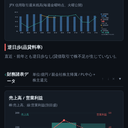
JPX 信用取引週末残高(毎週金曜時点、火曜公開)
10万株
信用買残
8万株
8万株
前週比 +700株
信用売残
0株
5万株
前週比 0株
信用倍率
3万株
―
買残÷売残
信用需給
0株
+5.22倍
05-15
05-22
05-29
06-05
06-12
06-19
06-26
07-03
07-10
07-17
07-24
07-31
純信用残÷5日平均出来高
逆日歩(品貸料率)
直近・前年とも逆日歩なし(貸借取引で株不足が生じていない)。
財務諸表デ
単位:億円 / 親会社株主帰属 / PL中心 +
c
×
↑
↓
株主還元
ータ
売上高 / 営業利益
棒:売上高、線:営業利益(別目盛)
300
60
売上高
営業利益
200
40