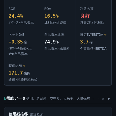
ROE
ROA
利益の質
24.4%
16.5%
良好
純利益÷自己資本
純利益÷総資産
営業CF ≥ 純利益
ネットD/E
自己資本比率
推定EV/EBITDA
⊙
-0.35
74.9%
3.7
倍
倍
(有利子負債−現
自己資本÷総資産
企業価値÷EBITDA
金)/自己資本
時価総額
⊙
171.7
億円
終値×純発行済株式
需給データ
信用、逆日歩、空売り、大株主、大量保有
×
b
↑
↓
信用残推移
(直近12週)