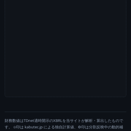
財務数値はTDnet適時開示のXBRLを当サイトが解析・算出したもので
す。 ⊙印は kabutec.jp による独自計算値、⚙印は分割反映中の動的補