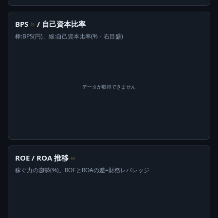
BPS
/ 自己資本比率
⊙
棒:BPS(円)、線:自己資本比率(%・右目盛)
データが取得できません
ROE / ROA 推移
⊙
稼ぐ力の趨勢(%)。ROEとROAの差=財務レバレッジ