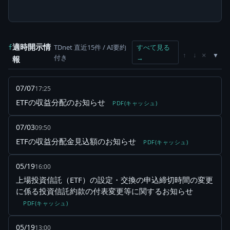
適時開示情
TDnet 直近15件 / AI要約
すべて見る
f
×
↑
↓
付き
→
報
07/07
17:25
ETFの収益分配のお知らせ
PDF(キャッシュ)
07/03
09:50
ETFの収益分配金見込額のお知らせ
PDF(キャッシュ)
05/19
16:00
上場投資信託（ETF）の設定・交換の申込締切時間の変更
に係る投資信託約款の付表変更等に関するお知らせ
PDF(キャッシュ)
05/19
13:00