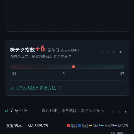
+6
株テク指数
基準日 2026-08-07
×
↑
↓
独自スコア。投資判断は読者ご自身で
−33
0
+37
スコアの内訳と算出方法 ▽
チャート
直近35本、令八式は上部リンクから
×
ch
↑
↓
直近35本 — MA 5/25/75
陽線
陰線
MA5
MA25
MA75
60,000