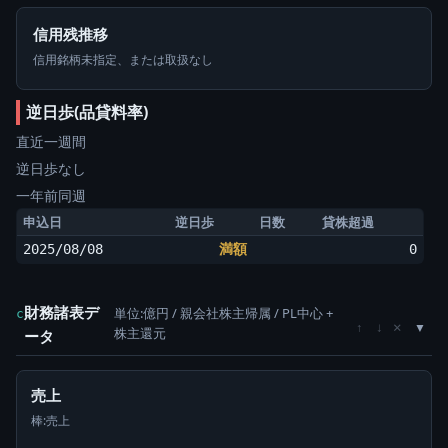
信用残推移
信用銘柄未指定、または取扱なし
逆日歩(品貸料率)
直近一週間
逆日歩なし
一年前同週
申込日
逆日歩
日数
貸株超過
2025/08/08
満額
0
財務諸表デ
単位:億円 / 親会社株主帰属 / PL中心 +
c
×
↑
↓
株主還元
ータ
売上
棒:売上