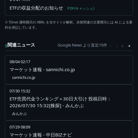
ETFの収益分配のお知らせ
PDF(キャッシュ)
※ TDnet 適時開示の XBRL を当サイトが解析。決算関連の主要開示には AI による要
約を併記しています。
関連ニュース
Google News より直近15件
×
g
↑
↓
08/04 02:17
マーケット速報 - sannichi.co.jp
sannichi.co.jp
07/30 15:32
ETF売買代金ランキング＝30日大引け 投稿日時：
2026/07/30 15:32[株探] - みんかぶ
みんかぶ
07/29 08:09
マーケット速報 - 中日BIZナビ