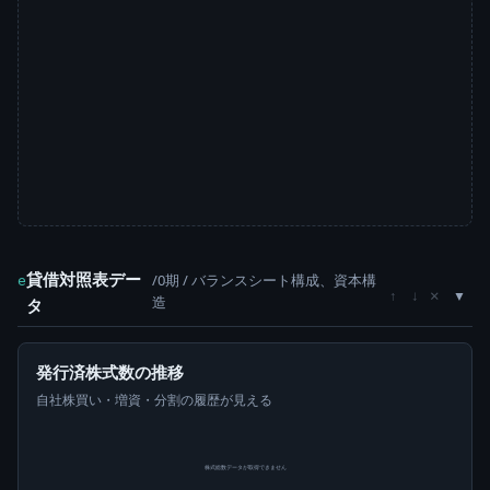
貸借対照表デー
/0期 / バランスシート構成、資本構
e
×
↑
↓
造
タ
発行済株式数の推移
自社株買い・増資・分割の履歴が見える
株式総数データが取得できません