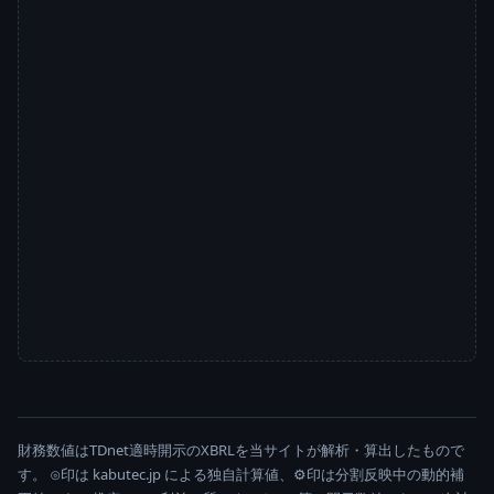
財務数値はTDnet適時開示のXBRLを当サイトが解析・算出したもので
す。 ⊙印は kabutec.jp による独自計算値、⚙印は分割反映中の動的補