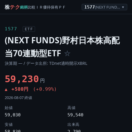
株
テク
銘柄
比較
ＩＲ
優待
保有
ＰＦ
1577
(NEXT FUNDS)野村日本株高配当70連動型ETF
▼
1577
ETF
(NEXT FUNDS)野村日本株高配
当70連動型ETF
☆
決算期 — / データ出所: TDnet適時開示XBRL
59,230
円
+580円
(+0.99%)
▲
2026-08-07 終値
始値
高値
59,030
59,540
安値
出来高
58,830
2,790