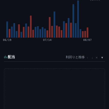
06/19
07/14
08/07
配当
利回りと推移
×
dv
↑
↓