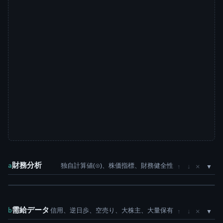
財務分析
独自計算値(⊙)、株価指標、財務健全性
×
a
↑
↓
需給データ
信用、逆日歩、空売り、大株主、大量保有
×
b
↑
↓