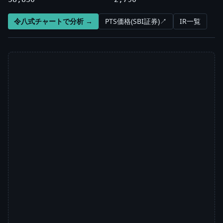
令八式チャートで分析 →
PTS価格(SBI証券)↗
IR一覧