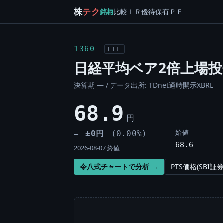
株
テク
銘柄
比較
ＩＲ
優待
保有
ＰＦ
1360
ETF
日経平均ベア2倍上場投
決算期 — / データ出所: TDnet適時開示XBRL
68.9
円
始値
±0円
(0.00%)
―
68.6
2026-08-07 終値
令八式チャートで分析 →
PTS価格(SBI証券