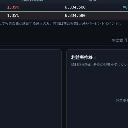
1.35%
6,334,580
▼0
1.35%
6,334,580
%以上で報告義務が継続する建玉のみ。増減は前回報告比(pt=パーセントポイント)。
単位:億円 
利益率推移
⊙
純利益率(%)。分割の影響を受けな
利益率