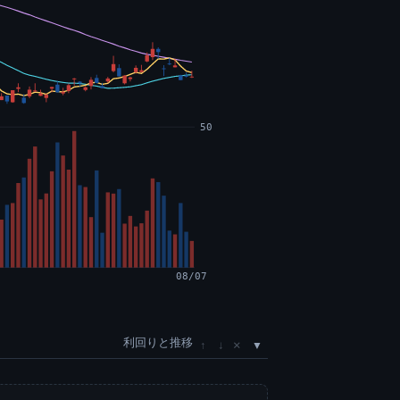
50
08/07
利回りと推移
×
↑
↓