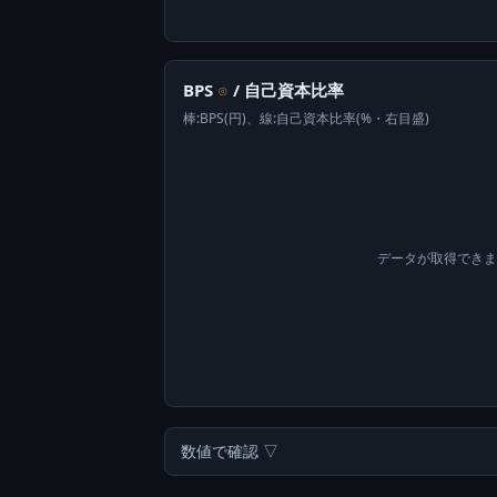
BPS
/ 自己資本比率
⊙
棒:BPS(円)、線:自己資本比率(%・右目盛)
データが取得でき
数値で確認 ▽