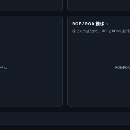
ROE / ROA 推移
⊙
稼ぐ力の趨勢(%)。ROEとROAの差
ません
ROE/R