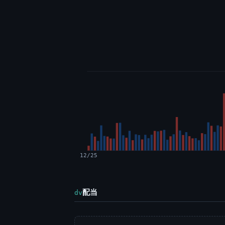
12/25
配当
dv