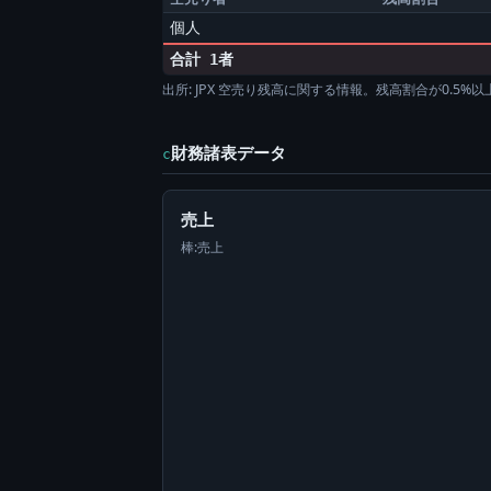
個人
合計 1者
出所: JPX 空売り残高に関する情報。残高割合が0.5
財務諸表データ
c
売上
棒:売上