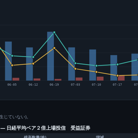
06-05
06-12
06-19
07-03
07-10
07-17
07
生じていない)。
) ― 日経平均ベア２倍上場投信 受益証券
残高数量(株)
増減