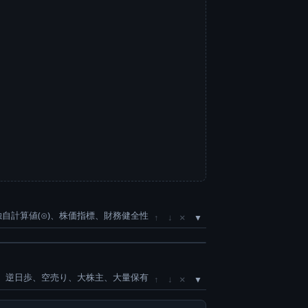
独自計算値(⊙)、株価指標、財務健全性
×
↑
↓
、逆日歩、空売り、大株主、大量保有
×
↑
↓