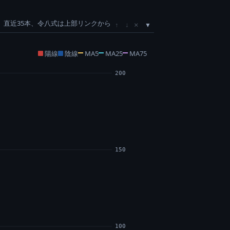
直近35本、令八式は上部リンクから
×
↑
↓
陽線
陰線
MA5
MA25
MA75
200
150
100