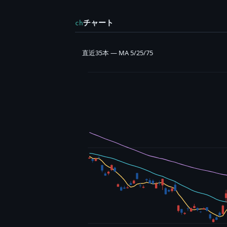
チャート
ch
直近35本 — MA 5/25/75