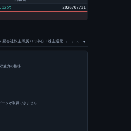
.12pt
2026/07/31
/ 親会社株主帰属 / PL中心 + 株主還元
×
↑
↓
い収益力の推移
データが取得できません