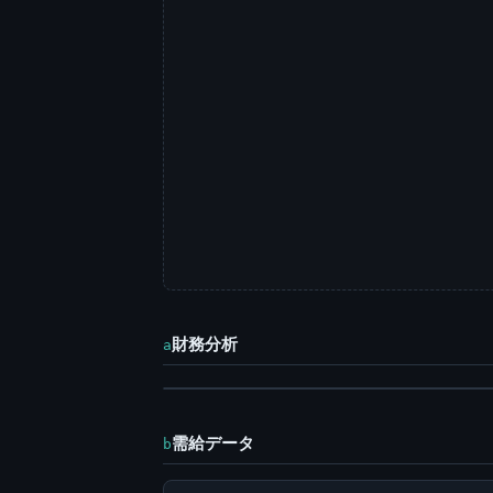
財務分析
a
需給データ
b