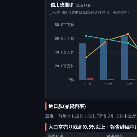
信用残推移
(直近11週)
JPX 信用取引週末残高(毎週金曜時点、火曜公開)
80.0百万株
60.0百万株
40.0百万株
20.0百万株
0株
05-15
05-22
05-29
逆日歩(品貸料率)
直近・前年とも逆日歩なし(貸借取引で株不足が
大口空売り残高(0.5%以上・報告継続中
空売り者
残高割合