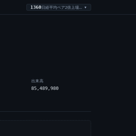
1360
日経平均ベア2倍上場投信
▼
出来高
85,489,980