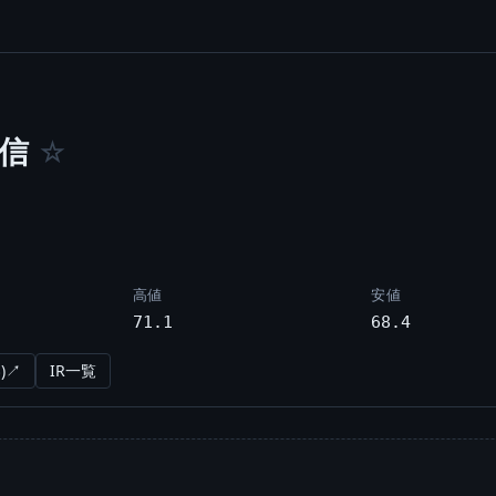
信
☆
高値
安値
71.1
68.4
)↗
IR一覧