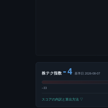
-4
株テク指数
基準日 2026-08-07
−33
スコアの内訳と算出方法 ▽