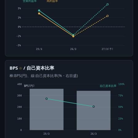
営業利益率
純利益率
5%
3%
0%
-2%
-5%
25/3
26/3
27/3(予)
BPS
/ 自己資本比率
⊙
棒:BPS(円)、線:自己資本比率(%・右目盛)
400
100%
BPS(円)
自己資本比率
300
75%
200
50%
100
25%
0
0%
25/3
26/3