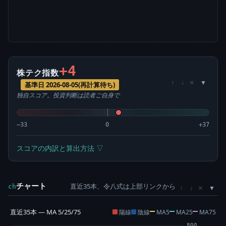
+4
株テク指数
×
↑
↓
基準日 2026-08-05(再計算待ち)
独自スコア。投資判断は読者ご自身で
−33
0
+37
スコアの内訳と算出方法 ▽
チャート
直近35本、令八式は上部リンクから
×
ch
↑
↓
直近35本 — MA 5/25/75
陽線
陰線
MA5
MA25
MA75
800