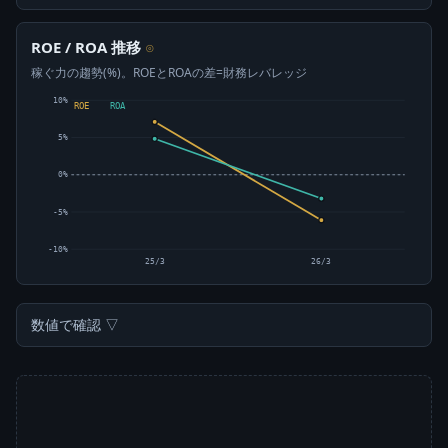
ROE / ROA 推移
⊙
稼ぐ力の趨勢(%)。ROEとROAの差=財務レバレッジ
10%
ROE
ROA
5%
0%
-5%
-10%
25/3
26/3
数値で確認 ▽