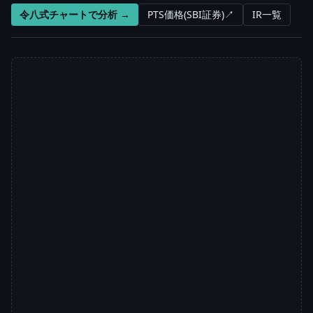
令八式チャートで分析 →
PTS価格(SBI証券)↗
IR一覧