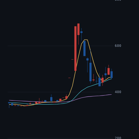
600
400
200