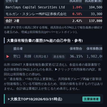
空売り者
残高割合
残高数量(株)
Barclays Capital Securities Ltd
1.84%
104,500
▲
モルガン・スタンレーMUFG証券株式会社
0.58%
33,300
▼
合計 2者
2.42%
137,800
出所: JPX 空売り残高に関する情報。残高割合が0.5%以上で報告義務が継続す
る建玉のみ。増減は前回報告比(pt=パーセントポイント)。
大量保有報告書の履歴(5%超の自己申告・参考)
提出者
保有割合
保有株数(株)
▶
野口 和輝
36.15%
1,982,000
(共同2名)
過去報告
出所: EDINET 大量保有報告書(変更/訂正含む)。各提出者の最新書類で
合計保有割合5%以上のものを表示。▶クリックで共同保有の内訳。前
回比は前回報告との差(pt)。
※「過去報告」=18か月以上更新無し。共同保有グループ再編で新筆頭
が別途報告している可能性があるため、現状の保有を示すものではあり
ません。合計値は重複計上が生じるため表示しません。
大株主TOP10(2026/03/31時点)
主要保有者