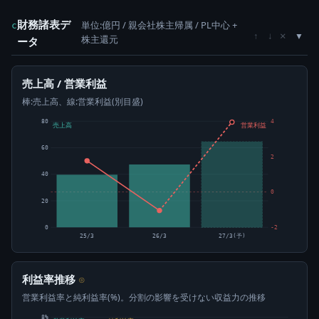
財務諸表デ
単位:億円 / 親会社株主帰属 / PL中心 +
c
×
↑
↓
株主還元
ータ
売上高 / 営業利益
棒:売上高、線:営業利益(別目盛)
80
4
売上高
営業利益
60
2
40
0
20
0
-2
25/3
26/3
27/3(予)
利益率推移
⊙
営業利益率と純利益率(%)。分割の影響を受けない収益力の推移
8%