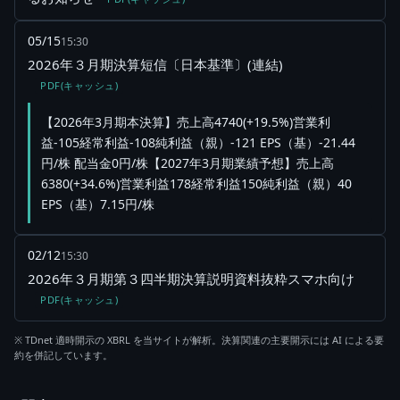
05/15
15:30
2026年３月期決算短信〔日本基準〕(連結)
PDF(キャッシュ)
【2026年3月期本決算】売上高4740(+19.5%)営業利
益-105経常利益-108純利益（親）-121 EPS（基）-21.44
円/株 配当金0円/株【2027年3月期業績予想】売上高
6380(+34.6%)営業利益178経常利益150純利益（親）40
EPS（基）7.15円/株
02/12
15:30
2026年３月期第３四半期決算説明資料抜粋スマホ向け
PDF(キャッシュ)
※ TDnet 適時開示の XBRL を当サイトが解析。決算関連の主要開示には AI による要
約を併記しています。