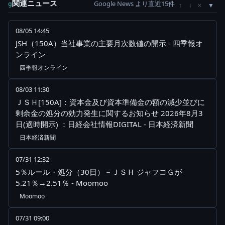
関連ニュース
Google News より直近15件
×
g
↑
↓
08/05 14:45
JSH（150A）当社事業の主要月次数値の開示 - 四季報オ
ンライン
四季報オンライン
08/03 11:30
ＪＳＨ[150A]：資本金及び資本準備金の額の減少並びに
剰余金の処分の効力発生に関するお知らせ 2026年8月3
日(適時開示) ：日経会社情報DIGITAL - 日本経済新聞
日本経済新聞
07/31 12:32
5％ルール・処分（30日）－ＪＳＨ ジャフコＧが
5.21％→2.51％ - Moomoo
Moomoo
07/31 09:00