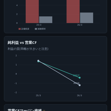
4
2
0
25/3
26/3
設備投資
減価償却
純利益 vs 営業CF
利益の質(乖離が大きいと注意)
2
1
0
営業CF
純利益
-1
-2
25/3
26/3
営業CFマージン推移
⊙