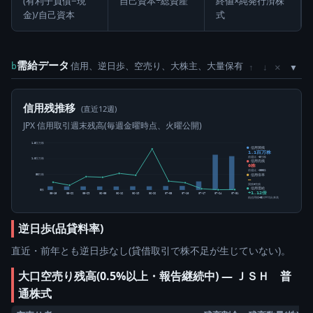
(有利子負債−現
自己資本÷総資産
終値×純発行済株
金)/自己資本
式
需給データ
信用、逆日歩、空売り、大株主、大量保有
×
b
↑
↓
信用残推移
(直近12週)
JPX 信用取引週末残高(毎週金曜時点、火曜公開)
1.5百万株
信用買残
1.1百万株
前週比 -5万株
1.0百万株
信用売残
0株
前週比 -300株
信用倍率
50万株
―
買残÷売残
信用需給
0株
+1.12倍
05-15
05-22
05-29
06-05
06-12
06-19
06-26
07-03
07-10
07-17
07-24
07-31
純信用残÷5日平均出来高
逆日歩(品貸料率)
直近・前年とも逆日歩なし(貸借取引で株不足が生じていない)。
大口空売り残高(0.5%以上・報告継続中) ― ＪＳＨ 普
通株式