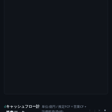
キャッシュフロー計
単位:億円 / 推定FCF = 営業CF +
d
×
↑
↓
設備投資(負値)