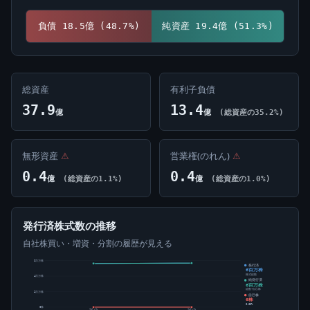
負債 18.5億 (48.7%)
純資産 19.4億 (51.3%)
総資産
有利子負債
37.9
13.4
億
億
(総資産の35.2%)
無形資産
⚠
営業権(のれん)
⚠
0.4
0.4
億
(総資産の1.1%)
億
(総資産の1.0%)
発行済株式数の推移
自社株買い・増資・分割の履歴が見える
6百万株
発行済
6百万株
株式総数
4百万株
純発行済
6百万株
総数-自己株
2百万株
自己株
0株
0.00%
0株