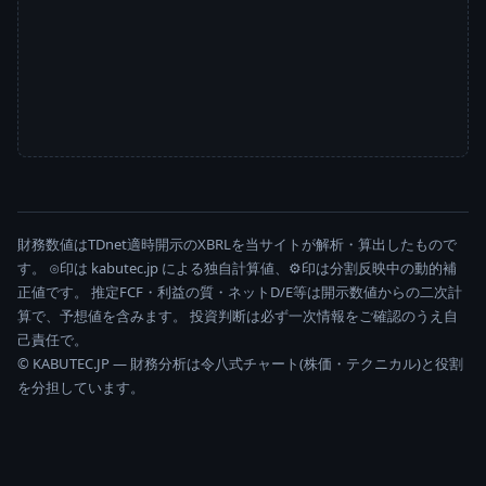
財務数値はTDnet適時開示のXBRLを当サイトが解析・算出したもので
す。 ⊙印は kabutec.jp による独自計算値、⚙印は分割反映中の動的補
正値です。 推定FCF・利益の質・ネットD/E等は開示数値からの二次計
算で、予想値を含みます。 投資判断は必ず一次情報をご確認のうえ自
己責任で。
© KABUTEC.JP — 財務分析は令八式チャート(株価・テクニカル)と役割
を分担しています。