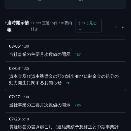
25/3
26/3
適時開示情
TDnet 直近15件 / AI要約
すべて見る
f
×
↑
↓
付き
→
報
08/05
11:30
当社事業の主要月次数値の開示
PDF
08/03
11:30
資本金及び資本準備金の額の減少並びに剰余金の処分の
効力発生に関するお知らせ
PDF
07/27
11:30
当社事業の主要月次数値の開示
PDF
07/23
15:10
質疑応答の書き起こし（連結業績予想修正と中期事業計