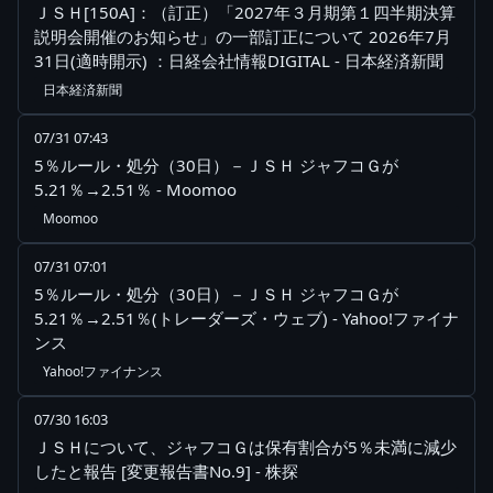
ＪＳＨ[150A]：（訂正）「2027年３月期第１四半期決算
説明会開催のお知らせ」の一部訂正について 2026年7月
31日(適時開示) ：日経会社情報DIGITAL - 日本経済新聞
日本経済新聞
07/31 07:43
5％ルール・処分（30日）－ＪＳＨ ジャフコＧが
5.21％→2.51％ - Moomoo
Moomoo
07/31 07:01
5％ルール・処分（30日）－ＪＳＨ ジャフコＧが
5.21％→2.51％(トレーダーズ・ウェブ) - Yahoo!ファイナ
ンス
Yahoo!ファイナンス
07/30 16:03
ＪＳＨについて、ジャフコＧは保有割合が5％未満に減少
したと報告 [変更報告書No.9] - 株探