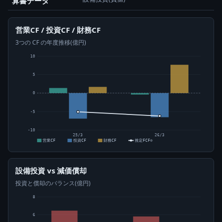
算書データ
営業CF / 投資CF / 財務CF
3つの CF の年度推移(億円)
10
5
0
-5
-10
25/3
26/3
営業CF
投資CF
財務CF
推定FCF⊙
設備投資 vs 減価償却
投資と償却のバランス(億円)
8
6