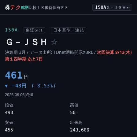
株
テク
銘柄
比較
ＩＲ
優待
保有
ＰＦ
150A
Ｇ－ＪＳＨ
▼
150A
東証GRT
日本基準・連結
Ｇ－ＪＳＨ
☆
決算期 3月 / データ出所: TDnet適時開示XBRL /
次回決算 8/13(木)
第１四半期 あと7日
461
円
−43円
(-8.53%)
▼
2026-08-06 終値
始値
高値
490
501
安値
出来高
455
243,600