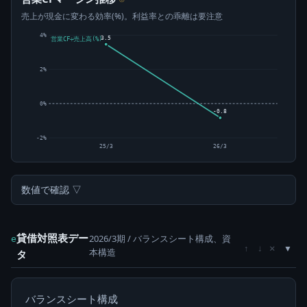
売上が現金に変わる効率(%)。利益率との乖離は要注意
4%
3.5
営業CF÷売上高(%)
2%
0%
-0.8
-2%
25/3
26/3
数値で確認 ▽
貸借対照表デー
2026/3期 / バランスシート構成、資
e
×
↑
↓
本構造
タ
バランスシート構成