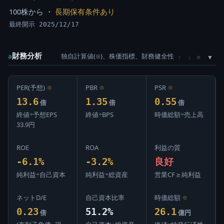
100株から ・
長期保有条件あり
最終開示 2025/12/17
財務分析
独自計算値(⊙)、株価指標、財務健全性
×
a
↑
↓
PER(予想)
⊙
PBR
⊙
PSR
⊙
13.6
1.35
0.55
倍
倍
倍
終値÷予想EPS
終値÷BPS
時価総額÷売上高
33.9円
ROE
ROA
利益の質
-6.1%
-3.2%
良好
純利益÷自己資本
純利益÷総資産
営業CF ≥ 純利益
ネットD/E
自己資本比率
時価総額
⊙
0.23
51.2%
26.1
倍
億円