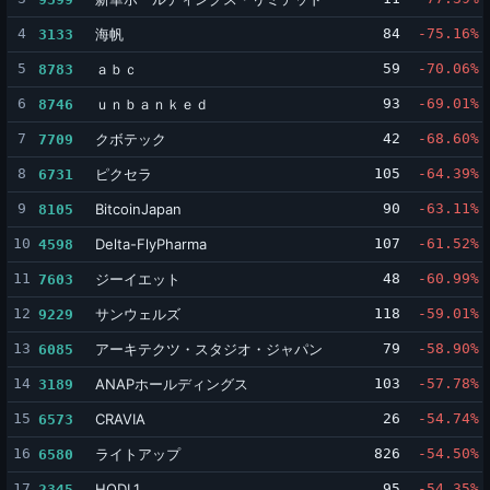
4
海帆
84
-75.16%
3133
5
ａｂｃ
59
-70.06%
8783
6
ｕｎｂａｎｋｅｄ
93
-69.01%
8746
7
クボテック
42
-68.60%
7709
8
ピクセラ
105
-64.39%
6731
9
BitcoinJapan
90
-63.11%
8105
10
Delta-FlyPharma
107
-61.52%
4598
11
ジーイエット
48
-60.99%
7603
12
サンウェルズ
118
-59.01%
9229
13
アーキテクツ・スタジオ・ジャパン
79
-58.90%
6085
14
ANAPホールディングス
103
-57.78%
3189
15
CRAVIA
26
-54.74%
6573
16
ライトアップ
826
-54.50%
6580
17
HODL1
95
-54.35%
2345