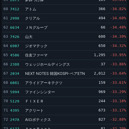
60
アトム
366
-34.82%
7412
61
クリアル
494
-34.60%
2998
62
ＪＮグループ
66
-34.48%
6634
63
山大
600
-34.39%
7426
64
ジオマテック
650
-34.32%
6907
65
住友ファーマ
1,295
-33.95%
4506
66
ウェッジホールディングス
37
-33.86%
2388
67
NEXT NOTES 韓国KOSPI･ベアETN
2,012
-33.64%
2034
68
アライドアーキテクツ
159
-33.61%
6081
69
ファインシンター
969
-33.29%
5994
70
ＦＩＸＥＲ
244
-33.18%
5129
71
アクリート
673
-33.17%
4395
72
Aiロボティクス
827
-32.88%
247A
73
ＡｐｐＢａｎｋ
81
-32.70%
6177