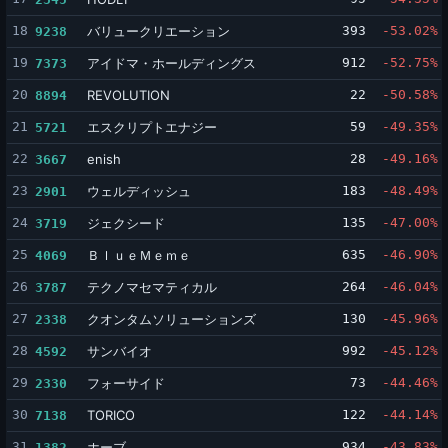
18
バリュークリエーション
393
-53.02%
9238
19
アイドマ・ホールディングス
912
-52.75%
7373
20
REVOLUTION
22
-50.58%
8894
21
エスクリプトエナジー
59
-49.35%
5721
22
enish
28
-49.16%
3667
23
ウェルディッシュ
183
-48.49%
2901
24
ジェクシード
135
-47.00%
3719
25
ＢｌｕｅＭｅｍｅ
635
-46.90%
4069
26
テクノマセマティカル
264
-46.04%
3787
27
クオンタムソリューションズ
130
-45.96%
2338
28
サンバイオ
992
-45.12%
4592
29
フォーサイド
73
-44.46%
2330
30
TORICO
122
-44.14%
7138
31
ホーブ
934
-43.83%
1382