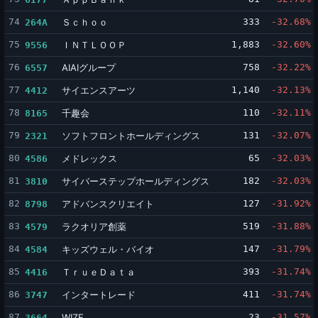
74
Ｓｃｈｏｏ
333
-32.68%
264A
75
ＩＮＴＬＯＯＰ
1,883
-32.60%
9556
76
AIAIグループ
758
-32.22%
6557
77
サイエンスアーツ
1,140
-32.13%
4412
78
千趣会
110
-32.11%
8165
79
ソフトフロントホールディングス
131
-32.07%
2321
80
メドレックス
65
-32.03%
4586
81
サイバーステップホールディングス
182
-32.03%
3810
82
アドバンスクリエイト
127
-31.92%
8798
83
ラクオリア創薬
519
-31.88%
4579
84
キッズウェル・バイオ
147
-31.79%
4584
85
ＴｒｕｅＤａｔａ
393
-31.74%
4416
86
インタートレード
411
-31.74%
3747
87
WIZE
23
-31.57%
3664