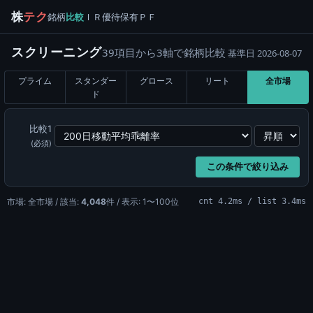
株
テク
銘柄
比較
ＩＲ
優待
保有
ＰＦ
スクリーニング
39項目から3軸で銘柄比較
基準日 2026-08-07
プライム
スタンダー
グロース
リート
全市場
ド
比較1
(必須)
この条件で絞り込み
市場: 全市場 / 該当:
4,048
件 / 表示: 1〜100位
cnt 4.2ms / list 3.4ms