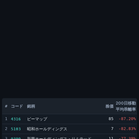
200日移動
#
コード
銘柄
株価
平均乖離率
1
ビーマップ
85
-87.20%
4316
2
昭和ホールディングス
7
-82.83%
5103
3
新華ホールディングス・リミテッド
11
-77.39%
9399