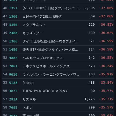
46
(NEXT FUNDS) 日経ダブルインバース上場投信
2,805
-37.06%
1357
47
日経平均ベア2倍上場投信
69
-37.06%
1360
48
メタプラネット
220
-36.85%
3350
49
キッズスター
839
-36.62%
248A
50
ダイワ 上場投信-日経平均ダブルインバース
71
-36.59%
1366
51
楽天 ETF-日経ダブルインバース指数連動型
114
-36.58%
1459
52
ペルセウスプロテオミクス
142
-36.55%
4882
53
日本ホスピスホールディングス
573
-36.24%
7061
54
ウィルソン・ラーニングワールドワイド
103
-35.91%
9610
55
Rebase
438
-35.84%
5138
56
THEWHYHOWDOCOMPANY
30
-35.77%
3823
57
リスキル
1,775
-35.71%
291A
58
ネポン
799
-35.57%
7985
59
夢みつけ隊
109
-35.03%
2673