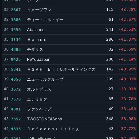
32
イメージワン
115
-43.28%
2667
33
ディー・エル・イー
61
-42.67%
3686
34
Abalance
341
-42.51%
3856
35
Ｈａｍｅｅ
286
-41.87%
3134
36
モダリス
32
-41.69%
4883
37
ReYuuJapan
208
-41.14%
9425
38
ＡＳＡＨＩＥＩＴＯホールディングス
142
-40.95%
5341
39
ニューラルグループ
209
-40.03%
4056
40
オルトプラス
27
-38.91%
3672
41
ニチリョク
65
-38.78%
7578
42
ファンペップ
49
-38.49%
4881
43
TWOSTONE&Sons
348
-38.08%
7352
44
Ｄｅｆｃｏｎｓｕｌｔｉｎｇ
43
-37.72%
4833
45
グランディーズ
393
-37.66%
3261