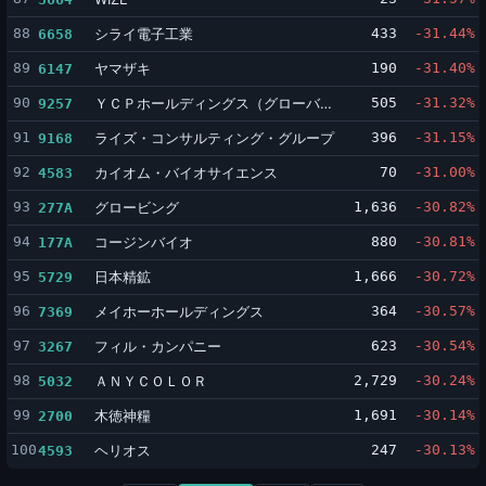
88
シライ電子工業
433
-31.44%
6658
89
ヤマザキ
190
-31.40%
6147
90
ＹＣＰホールディングス（グローバル）リミテッド
505
-31.32%
9257
91
ライズ・コンサルティング・グループ
396
-31.15%
9168
92
カイオム・バイオサイエンス
70
-31.00%
4583
93
グロービング
1,636
-30.82%
277A
94
コージンバイオ
880
-30.81%
177A
95
日本精鉱
1,666
-30.72%
5729
96
メイホーホールディングス
364
-30.57%
7369
97
フィル・カンパニー
623
-30.54%
3267
98
ＡＮＹＣＯＬＯＲ
2,729
-30.24%
5032
99
木徳神糧
1,691
-30.14%
2700
100
ヘリオス
247
-30.13%
4593