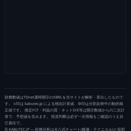
財務数値はTDnet適時開示のXBRLを当サイトが解析・算出したもので
す。 ⊙印は kabutec.jp による独自計算値、⚙印は分割反映中の動的補
正値です。 推定FCF・利益の質・ネットD/E等は開示数値からの二次計
算で、予想値を含みます。 投資判断は必ず一次情報をご確認のうえ自
己責任で。
© KABUTEC.JP — 財務分析は令八式チャート(株価・テクニカル)と役割