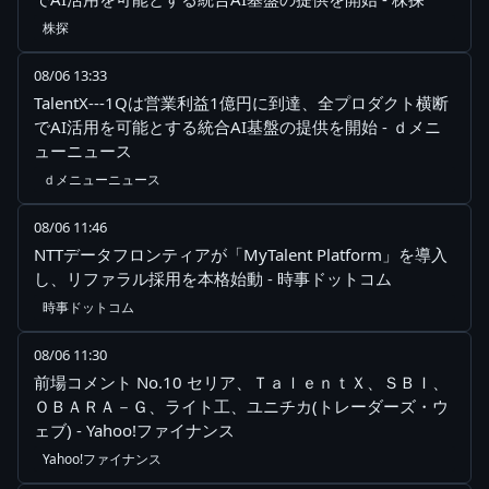
株探
08/06 13:33
TalentX---1Qは営業利益1億円に到達、全プロダクト横断
でAI活用を可能とする統合AI基盤の提供を開始 - ｄメニ
ューニュース
ｄメニューニュース
08/06 11:46
NTTデータフロンティアが「MyTalent Platform」を導入
し、リファラル採用を本格始動 - 時事ドットコム
時事ドットコム
08/06 11:30
前場コメント No.10 セリア、ＴａｌｅｎｔＸ、ＳＢＩ、
ＯＢＡＲＡ－Ｇ、ライト工、ユニチカ(トレーダーズ・ウ
ェブ) - Yahoo!ファイナンス
Yahoo!ファイナンス