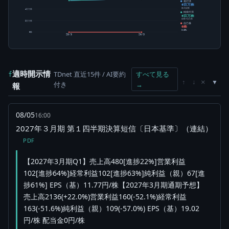
発行済
6百万株
株式総数
4百万株
純発行済
6百万株
総数-自己株
2百万株
自己株
0株
0.00%
0株
25/3
26/3
適時開示情
TDnet 直近15件 / AI要約
すべて見る
f
×
↑
↓
付き
→
報
08/05
16:00
2027年３月期 第１四半期決算短信〔日本基準〕（連結）
PDF
【2027年3月期Q1】売上高480[進捗22%]営業利益
102[進捗64%]経常利益102[進捗63%]純利益（親）67[進
捗61%] EPS（基）11.77円/株【2027年3月期通期予想】
売上高2136(+22.0%)営業利益160(-52.1%)経常利益
163(-51.6%)純利益（親）109(-57.0%) EPS（基）19.02
円/株 配当金0円/株