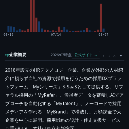
06/19
07/14
08/07
企業概要
2026/07時点
公式サイト →
cp
×
↑
↓
2018年設立のHRテクノロジー企業。企業が外部の人材紹
介に頼らず自社の資源で採用を行うための採用DXプラッ
トフォーム「Myシリーズ」をSaaSとして提供する。リフ
ァラル採用の「MyRefer」、候補者データを蓄積しAIでア
プローチを自動化する「MyTalent」、ノーコードで採用
メディアを作れる「MyBrand」で構成し、月額課金で大
企業を中心に展開。採用戦略の設計・伴走支援サービス
も手がける。本社は東京都新宿区。