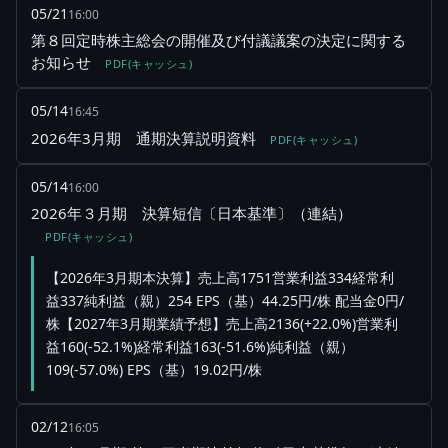
05/21
16:00
第８回定時株主総会の開催及び付議議案の決定に関する
お知らせ
PDF(キャッシュ)
05/14
16:45
2026年3月期 通期決算説明資料
PDF(キャッシュ)
05/14
16:00
2026年３月期 決算短信〔日本基準〕（連結）
PDF(キャッシュ)
【2026年3月期本決算】売上高1751営業利益334経常利
益337純利益（親）254 EPS（基）44.25円/株 配当金0円/
株【2027年3月期業績予想】売上高2136(+22.0%)営業利
益160(-52.1%)経常利益163(-51.6%)純利益（親）
109(-57.0%) EPS（基）19.02円/株
02/12
16:05