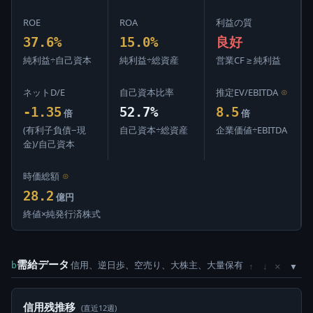
ROE
ROA
利益の質
37.6%
15.0%
良好
純利益÷自己資本
純利益÷総資産
営業CF ≥ 純利益
ネットD/E
自己資本比率
推定EV/EBITDA
⊙
-1.35
52.7%
8.5
倍
倍
(有利子負債−現
自己資本÷総資産
企業価値÷EBITDA
金)/自己資本
時価総額
⊙
28.2
億円
終値×純発行済株式
需給データ
信用、逆日歩、空売り、大株主、大量保有
×
b
↑
↓
信用残推移
(直近12週)