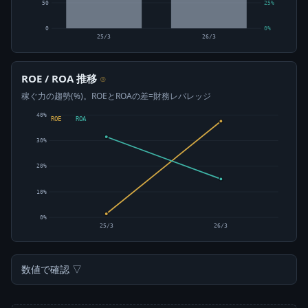
50
25%
0
0%
25/3
26/3
ROE / ROA 推移
⊙
稼ぐ力の趨勢(%)。ROEとROAの差=財務レバレッジ
40%
ROE
ROA
30%
20%
10%
0%
25/3
26/3
数値で確認 ▽