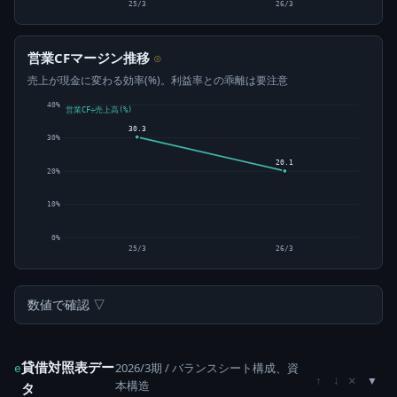
25/3
26/3
営業CFマージン推移
⊙
売上が現金に変わる効率(%)。利益率との乖離は要注意
40%
営業CF÷売上高(%)
30.3
30%
20.1
20%
10%
0%
25/3
26/3
数値で確認 ▽
貸借対照表デー
2026/3期 / バランスシート構成、資
e
×
↑
↓
本構造
タ