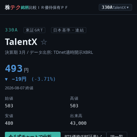
株
テク
銘柄
比較
ＩＲ
優待
保有
ＰＦ
330A
TalentX
▼
330A
東証GRT
日本基準・連結
TalentX
☆
決算期 3月 / データ出所: TDnet適時開示XBRL
493
円
−19円
(-3.71%)
▼
2026-08-07 終値
始値
高値
503
503
安値
出来高
480
43,000
令八式チャートで分析 →
PTS価格(SBI証券)↗
IR一覧