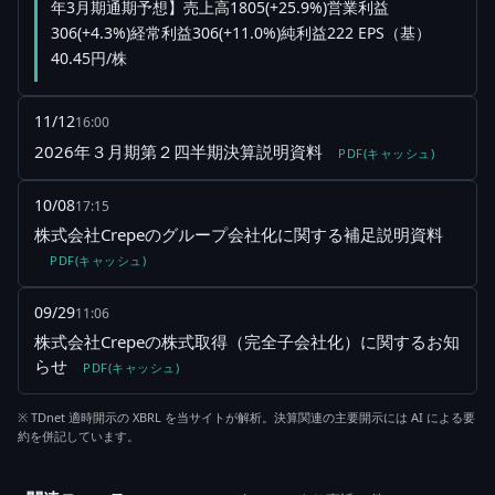
年3月期通期予想】売上高1805(+25.9%)営業利益
306(+4.3%)経常利益306(+11.0%)純利益222 EPS（基）
40.45円/株
11/12
16:00
2026年３月期第２四半期決算説明資料
PDF(キャッシュ)
10/08
17:15
株式会社Crepeのグループ会社化に関する補足説明資料
PDF(キャッシュ)
09/29
11:06
株式会社Crepeの株式取得（完全子会社化）に関するお知
らせ
PDF(キャッシュ)
※ TDnet 適時開示の XBRL を当サイトが解析。決算関連の主要開示には AI による要
約を併記しています。