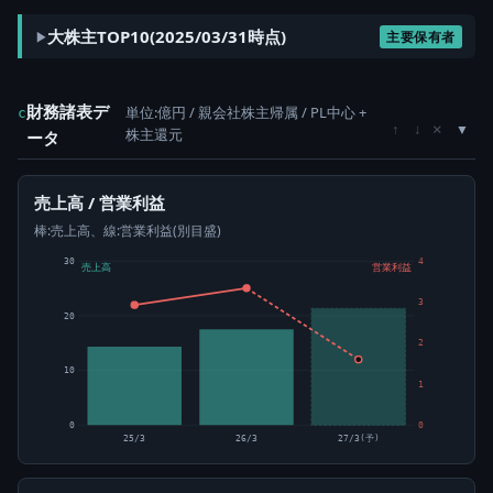
大株主TOP10(2025/03/31時点)
主要保有者
財務諸表デ
単位:億円 / 親会社株主帰属 / PL中心 +
c
×
↑
↓
株主還元
ータ
売上高 / 営業利益
棒:売上高、線:営業利益(別目盛)
30
4
売上高
営業利益
3
20
2
10
1
0
0
25/3
26/3
27/3(予)