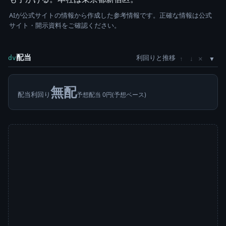
AIが公式サイトの情報から作成した参考情報です。正確な情報は公式
サイト・開示資料をご確認ください。
配当
利回りと推移
×
dv
↑
↓
無配
配当利回り
予想配当 0円(予想ベース)