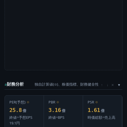
財務分析
独自計算値(⊙)、株価指標、財務健全性
×
a
↑
↓
PER(予想)
⊙
PBR
⊙
PSR
⊙
25.8
3.16
1.61
倍
倍
倍
終値÷予想EPS
終値÷BPS
時価総額÷売上高
19.1円