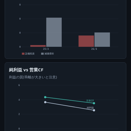
0
0
0
0
25/3
26/3
設備投資
減価償却
純利益 vs 営業CF
利益の質(乖離が大きいと注意)
6
4
営業CF
純利益
2
0