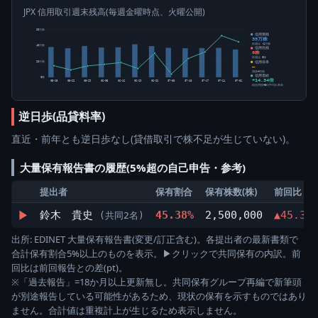
JPX 信用取引週末残高(毎週金曜時点、火曜公開)
60万株
信用買残
35万株
前週比 -2万株
40万株
信用売残
0株
前週比 0株
信用倍率
20万株
―
買残÷売残
信用需給
0株
+14.34倍
05-15
05-22
05-29
06-05
06-12
06-19
06-26
07-03
07-10
07-17
07-24
07-31
純信用残÷5日平均出来高
逆日歩(品貸料率)
直近・前年とも逆日歩なし(貸借取引で株不足が生じていない)。
大量保有報告書の履歴(5%超の自己申告・参考)
提出者
保有割合
保有株数(株)
前回比
▶
鈴木 貴史
45.38%
2,500,000
▲45.38
(共同2名)
出所: EDINET 大量保有報告書(変更/訂正含む)。各提出者の最新書類で
合計保有割合5%以上のものを表示。▶クリックで共同保有の内訳。前
回比は前回報告との差(pt)。
※「過去報告」=18か月以上更新無し。共同保有グループ再編で新筆頭
が別途報告している可能性があるため、現状の保有を示すものではあり
ません。合計値は重複計上が生じるため表示しません。