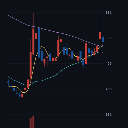
550
500
450
400
350