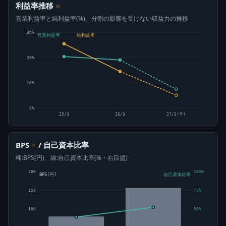
利益率推移
⊙
営業利益率と純利益率(%)。分割の影響を受けない収益力の推移
30%
営業利益率
純利益率
20%
10%
0%
25/3
26/3
27/3(予)
BPS
/ 自己資本比率
⊙
棒:BPS(円)、線:自己資本比率(%・右目盛)
200
100%
BPS(円)
自己資本比率
150
75%
100
50%