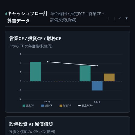
キャッシュフロー計
単位:億円 / 推定FCF = 営業CF +
d
×
↑
↓
設備投資(負値)
算書データ
営業CF / 投資CF / 財務CF
3つの CF の年度推移(億円)
6
4
2
0
-2
-4
25/3
26/3
営業CF
投資CF
財務CF
推定FCF⊙
設備投資 vs 減価償却
投資と償却のバランス(億円)