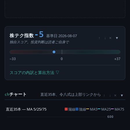
-5
株テク指数
基準日 2026-08-07
×
↑
↓
独自スコア。投資判断は読者ご自身で
−33
0
+37
スコアの内訳と算出方法 ▽
チャート
直近35本、令八式は上部リンクから
×
ch
↑
↓
直近35本 — MA 5/25/75
陽線
陰線
MA5
MA25
MA75
600