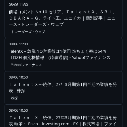
08/06 11:30
前場コメント No.10 セリア、ＴａｌｅｎｔＸ、ＳＢＩ、
ＯＢＡＲＡ－Ｇ、ライト工、ユニチカ | 個別記事 | ニュ
ース - トレーダーズ・ウェブ
トレーダーズ・ウェブ
08/06 11:00
TalentX－急騰 1Q営業益は1億円 進ちょく率は64％
〔DZH 個別株情報〕(時事通信) - Yahoo!ファイナンス
Yahoo!ファイナンス
08/06 10:50
ＴａｌｅｎｔＸ---続伸、27年3月期第1四半期の業績を発
表 - 株探
株探
08/06 10:50
ＴａｌｅｎｔＸ---続伸、27年3月期第1四半期の業績を発
表 執筆： Fisco - Investing.com - FX | 株式市場 | ファイ