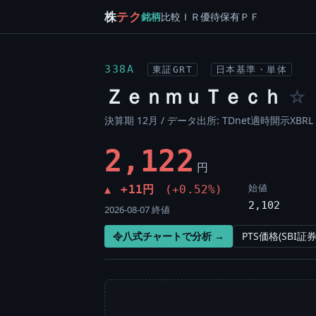
株
テク
銘柄
比較
ＩＲ
優待
保有
ＰＦ
338A
東証GRT
日本基準・単体
ＺｅｎｍｕＴｅｃｈ
☆
決算期 12月 / データ出所: TDnet適時開示XBRL 
2,122
円
始値
+11円
(+0.52%)
▲
2,102
2026-08-07 終値
令八式チャートで分析 →
PTS価格(SBI証券