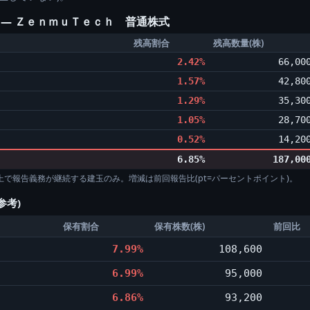
) ― ＺｅｎｍｕＴｅｃｈ 普通株式
残高割合
残高数量(株)
2.42%
66,00
1.57%
42,80
1.29%
35,30
1.05%
28,70
0.52%
14,20
6.85%
187,00
%以上で報告義務が継続する建玉のみ。増減は前回報告比(pt=パーセントポイント)。
参考)
保有割合
保有株数(株)
前回比
7.99%
108,600
6.99%
95,000
6.86%
93,200