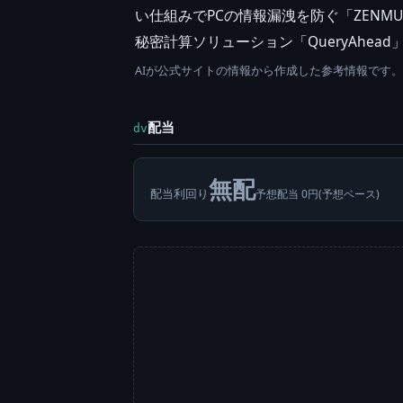
い仕組みでPCの情報漏洩を防ぐ「ZENMU V
秘密計算ソリューション「QueryAhea
AIが公式サイトの情報から作成した参考情報です
配当
dv
無配
配当利回り
予想配当 0円(予想ベース)