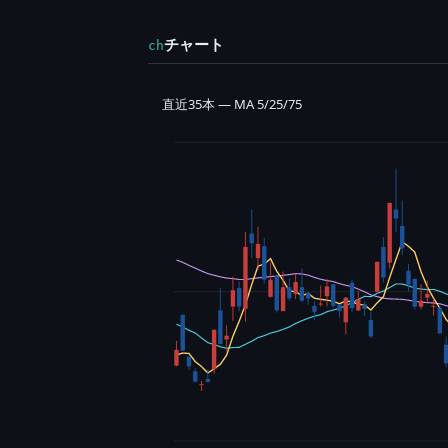
チャート
ch
直近35本 — MA 5/25/75