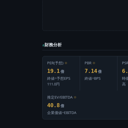
財務分析
a
PER(予想)
⊙
PBR
⊙
PS
19.1
7.14
6
倍
倍
終値÷予想EPS
終値÷BPS
時
111.0円
高
推定EV/EBITDA
⊙
40.8
倍
企業価値÷EBITDA