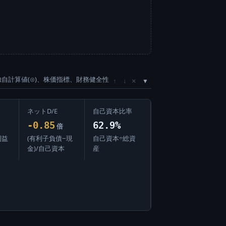
独自計算値(⊙)、株価指標、財務健全性
×
↑
↓
ネットD/E
自己資本比率
-0.85
62.9%
倍
利益
(有利子負債−現
自己資本÷総資
金)/自己資本
産