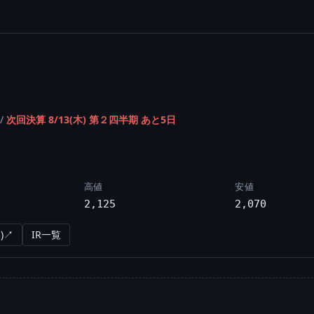
/
次回決算 8/13(木) 第２四半期 あと5日
高値
安値
2,125
2,070
)↗
IR一覧