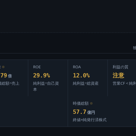
R
⊙
ROE
ROA
利益の質
.79
29.9%
12.0%
注意
倍
価総額÷売上
純利益÷自己資
純利益÷総資産
営業CF < 純
本
時価総額
⊙
57.7
億円
終値×純発行済株式