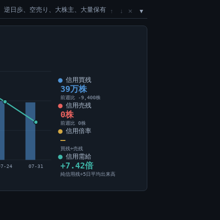
、逆日歩、空売り、大株主、大量保有
×
↑
↓
信用買残
39万株
前週比 -9,400株
信用売残
0株
前週比 0株
信用倍率
―
買残÷売残
信用需給
+7.42倍
07-24
07-31
純信用残÷5日平均出来高