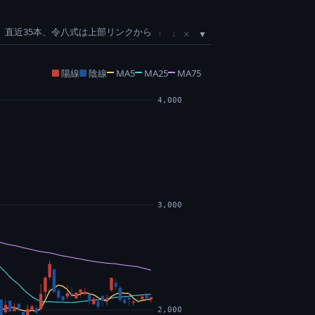
直近35本、令八式は上部リンクから
×
↑
↓
陽線
陰線
MA5
MA25
MA75
4,000
3,000
2,000