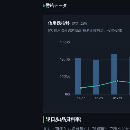
需給データ
b
信用残推移
(直近12週)
JPX 信用取引週末残高(毎週金曜時点、火曜公開)
60万株
40万株
20万株
0株
05-15
05-22
05-29
逆日歩(品貸料率)
直近・前年とも逆日歩なし(貸借取引で株不足が