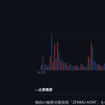
12/25
企業概要
cp
独自の秘密分散技術「ZENMU-AON