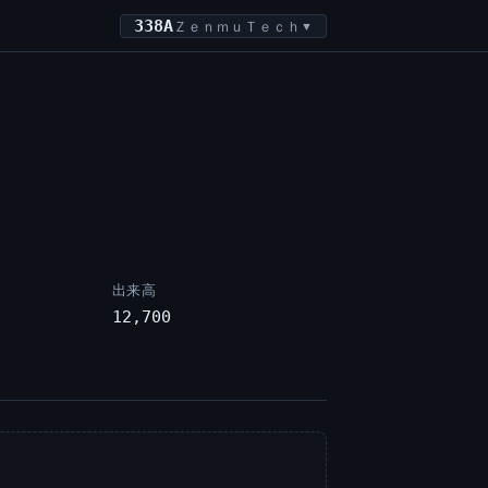
338A
ＺｅｎｍｕＴｅｃｈ
▼
出来高
12,700