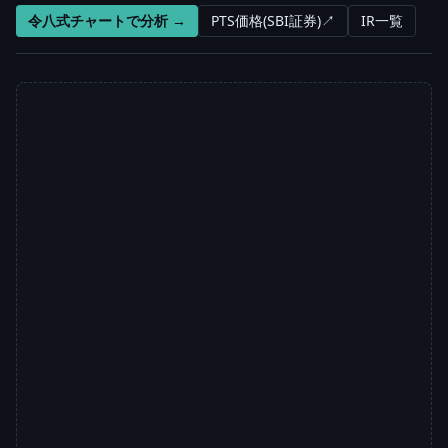
令八式チャートで分析 →
PTS価格(SBI証券)↗
IR一覧