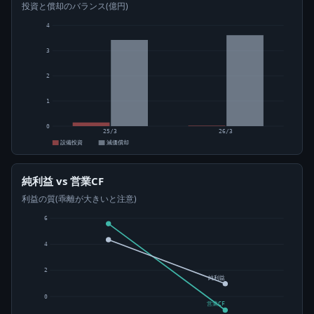
投資と償却のバランス(億円)
4
3
2
1
0
25/3
26/3
設備投資
減価償却
純利益 vs 営業CF
利益の質(乖離が大きいと注意)
6
4
2
純利益
0
営業CF