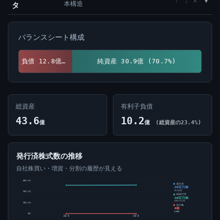
×
↑
↓
本構造
タ
バランスシート構成
負債 12.8億 (29.3%)
純資産 30.9億 (70.7%)
総資産
有利子負債
43.6
10.2
億
億
(総資産の23.4%)
発行済株式数の推移
自社株買い・増資・分割の履歴が見える
30百万株
発行済
26百万株
株式総数
20百万株
純発行済
26百万株
総数-自己株
10百万株
自己株
0株
0.00%
0株
25/3
26/3