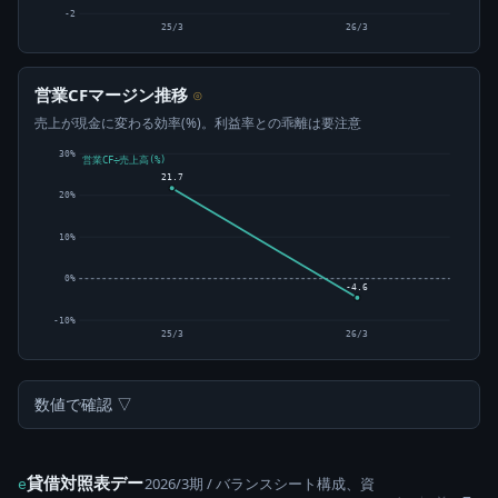
-2
25/3
26/3
営業CFマージン推移
⊙
売上が現金に変わる効率(%)。利益率との乖離は要注意
30%
営業CF÷売上高(%)
21.7
20%
10%
0%
-4.6
-10%
25/3
26/3
数値で確認 ▽
貸借対照表デー
2026/3期 / バランスシート構成、資
e