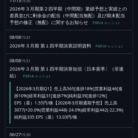
11/13
15:30
2026年３月期第２四半期（中間期）業績予想と実績との
差異並びに剰余金の配当（中間配当無配）及び期末配当
予想の修正（無配）に関するお知らせ
PDF(キャッシュ)
08/08
15:31
2026年３月期 第１四半期決算説明資料
PDF(キャッシュ)
08/08
15:31
2026年３月期 第１四半期決算短信〔日本基準〕（非連
結）
PDF(キャッシュ)
【2026年3月期Q1】売上高565[進捗18%]営業利益46[進
捗10%]経常利益31[進捗7%]純利益39[進捗12%]
EPS（基）1.55円/株【2026年3月期通期予想】売上高
3077(+20.0%)営業利益448(-24.0%)経常利益442(-22.3%)
純利益335 EPS（基）13.03円/株
06/27
15:30