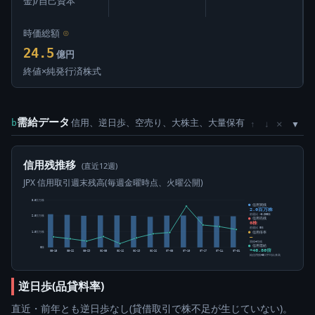
金)/自己資本
時価総額
⊙
24.5
億円
終値×純発行済株式
需給データ
信用、逆日歩、空売り、大株主、大量保有
×
b
↑
↓
信用残推移
(直近12週)
JPX 信用取引週末残高(毎週金曜時点、火曜公開)
3.0百万株
信用買残
2.0百万株
前週比 -8,200株
2.0百万株
信用売残
0株
前週比 0株
信用倍率
1.0百万株
―
買残÷売残
信用需給
0株
+46.86倍
05-15
05-22
05-29
06-05
06-12
06-19
06-26
07-03
07-10
07-17
07-24
07-31
純信用残÷5日平均出来高
逆日歩(品貸料率)
直近・前年とも逆日歩なし(貸借取引で株不足が生じていない)。