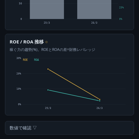
50
25%
0
0%
25/3
26/3
ROE / ROA 推移
⊙
稼ぐ力の趨勢(%)。ROEとROAの差=財務レバレッジ
30%
ROE
ROA
20%
10%
0%
25/3
26/3
数値で確認 ▽