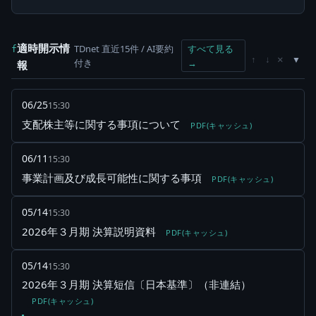
適時開示情
TDnet 直近15件 / AI要約
すべて見る
f
×
↑
↓
付き
→
報
06/25
15:30
支配株主等に関する事項について
PDF(キャッシュ)
06/11
15:30
事業計画及び成長可能性に関する事項
PDF(キャッシュ)
05/14
15:30
2026年３月期 決算説明資料
PDF(キャッシュ)
05/14
15:30
2026年３月期 決算短信〔日本基準〕（非連結）
PDF(キャッシュ)