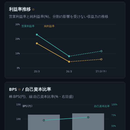
利益率推移
⊙
営業利益率と純利益率(%)。分割の影響を受けない収益力の推移
30%
営業利益率
純利益率
20%
10%
0%
25/3
26/3
27/3(予)
BPS
/ 自己資本比率
⊙
棒:BPS(円)、線:自己資本比率(%・右目盛)
150
100%
BPS(円)
自己資本比率
75%
100
50%