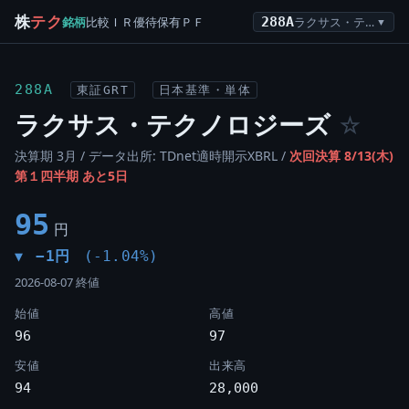
株
テク
銘柄
比較
ＩＲ
優待
保有
ＰＦ
288A
ラクサス・テクノロジーズ
▼
288A
東証GRT
日本基準・単体
ラクサス・テクノロジーズ
☆
決算期 3月 / データ出所: TDnet適時開示XBRL /
次回決算 8/13(木)
第１四半期 あと5日
95
円
−1円
(-1.04%)
▼
2026-08-07 終値
始値
高値
96
97
安値
出来高
94
28,000