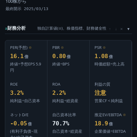
100株から
最終開示 2025/03/13
財務分析
独自計算値(⊙)、株価指標、財務健全性
×
a
↑
↓
PER(予想)
⊙
PBR
⊙
PSR
⊙
16.1
0.80
1.08
倍
倍
倍
終値÷予想EPS 5.9
終値÷BPS
時価総額÷売上高
円
ROE
ROA
利益の質
3.2%
2.2%
注意
純利益÷自己資本
純利益÷総資産
営業CF < 純利益
ネットD/E
自己資本比率
推定EV/EBITDA
⊙
-0.05
70.7%
18.9
倍
倍
(有利子負債−現
自己資本÷総資産
企業価値÷EBITDA