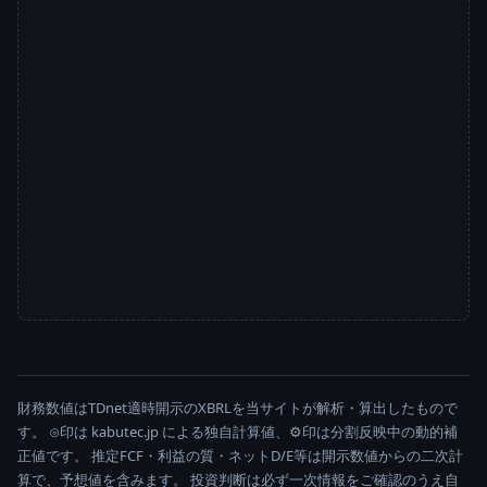
財務数値はTDnet適時開示のXBRLを当サイトが解析・算出したもので
す。 ⊙印は kabutec.jp による独自計算値、⚙印は分割反映中の動的補
正値です。 推定FCF・利益の質・ネットD/E等は開示数値からの二次計
算で、予想値を含みます。 投資判断は必ず一次情報をご確認のうえ自