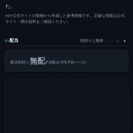
た。
AIが公式サイトの情報から作成した参考情報です。正確な情報は公式
サイト・開示資料をご確認ください。
配当
利回りと推移
×
dv
↑
↓
無配
配当利回り
予想配当 0円(予想ベース)