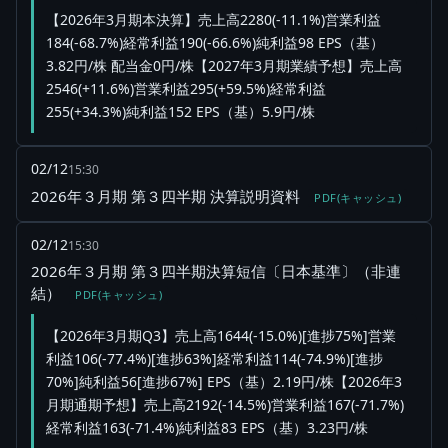
【2026年3月期本決算】売上高2280(-11.1%)営業利益
184(-68.7%)経常利益190(-66.6%)純利益98 EPS（基）
3.82円/株 配当金0円/株【2027年3月期業績予想】売上高
2546(+11.6%)営業利益295(+59.5%)経常利益
255(+34.3%)純利益152 EPS（基）5.9円/株
02/12
15:30
2026年３月期 第３四半期 決算説明資料
PDF(キャッシュ)
02/12
15:30
2026年３月期 第３四半期決算短信〔日本基準〕（非連
結）
PDF(キャッシュ)
【2026年3月期Q3】売上高1644(-15.0%)[進捗75%]営業
利益106(-77.4%)[進捗63%]経常利益114(-74.9%)[進捗
70%]純利益56[進捗67%] EPS（基）2.19円/株【2026年3
月期通期予想】売上高2192(-14.5%)営業利益167(-71.7%)
経常利益163(-71.4%)純利益83 EPS（基）3.23円/株