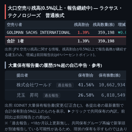
大口空売り残高(0.5%以上・報告継続中) ― ラクサス・
テクノロジーズ 普通株式
空売り者
残高割合
残高数量(株)
増減
GOLDMAN SACHS INTERNATIONAL
1.39%
359,198
▼0.01p
合計 1者
1.39%
359,198
出所: JPX 空売り残高に関する情報。残高割合が0.5%以上で報告義務が継続す
る建玉のみ。増減は前回報告比(pt=パーセントポイント)。
大量保有報告書の履歴(5%超の自己申告・参考)
提出者
保有割合
保有株数(株)
株式会社ワールド
41.56%
10,662,934
過去報告
児玉 昇司
26.58%
6,818,549
過去報告
出所: EDINET 大量保有報告書(変更/訂正含む)。各提出者の最新書類で
合計保有割合5%以上のものを表示。▶クリックで共同保有の内訳。前
回比は前回報告との差(pt)。
※「過去報告」=18か月以上更新無し。共同保有グループ再編で新筆頭
が別途報告している可能性があるため、現状の保有を示すものではあり