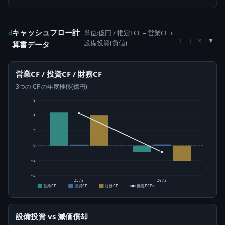
キャッシュフロー計
単位:億円 / 推定FCF = 営業CF +
d
×
↑
↓
設備投資(負値)
算書データ
営業CF / 投資CF / 財務CF
3つの CF の年度推移(億円)
8
5
3
0
-2
-5
25/3
26/3
営業CF
投資CF
財務CF
推定FCF⊙
設備投資 vs 減価償却