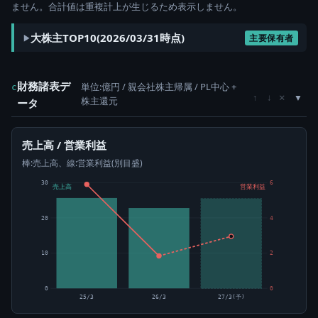
ません。合計値は重複計上が生じるため表示しません。
大株主TOP10(2026/03/31時点)
主要保有者
財務諸表デ
単位:億円 / 親会社株主帰属 / PL中心 +
c
×
↑
↓
株主還元
ータ
売上高 / 営業利益
棒:売上高、線:営業利益(別目盛)
30
6
売上高
営業利益
20
4
10
2
0
0
25/3
26/3
27/3(予)