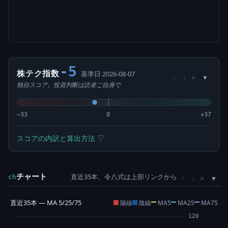
-5
株テク指数
基準日 2026-08-07
×
↑
↓
独自スコア。投資判断は読者ご自身で
−33
0
+37
スコアの内訳と算出方法 ▽
チャート
直近35本、令八式は上部リンクから
×
ch
↑
↓
直近35本 — MA 5/25/75
陽線
陰線
MA5
MA25
MA75
120