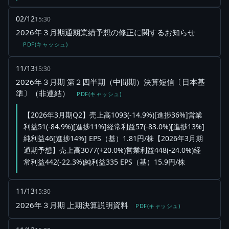
02/12
15:30
2026年３月期通期業績予想の修正に関するお知らせ
PDF(キャッシュ)
11/13
15:30
2026年３月期 第２四半期（中間期）決算短信〔日本基
準〕（非連結）
PDF(キャッシュ)
【2026年3月期Q2】売上高1093(-14.9%)[進捗36%]営業
利益51(-84.9%)[進捗11%]経常利益57(-83.0%)[進捗13%]
純利益46[進捗14%] EPS（基）1.81円/株【2026年3月期
通期予想】売上高3077(+20.0%)営業利益448(-24.0%)経
常利益442(-22.3%)純利益335 EPS（基）15.9円/株
11/13
15:30
2026年３月期 上期決算説明資料
PDF(キャッシュ)