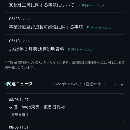
支配株主等に関する事項について
PDF(キャッシュ)
06/23
15:30
事業計画及び成長可能性に関する事項
PDF(キャッシュ)
05/13
15:30
2025年３月期 決算説明資料
PDF(キャッシュ)
※ TDnet 適時開示の XBRL を当サイトが解析。決算関連の主要開示には AI による要
約を併記しています。
関連ニュース
Google News より直近15件
×
g
↑
↓
08/06 14:27
株価｜Web東奥 - 東奥日報社
東奥日報社
08/06 11:31