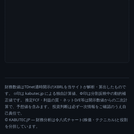
財務数値はTDnet適時開示のXBRLを当サイトが解析・算出したもので
す。 ⊙印は kabutec.jp による独自計算値、⚙印は分割反映中の動的補
正値です。 推定FCF・利益の質・ネットD/E等は開示数値からの二次計
算で、予想値を含みます。 投資判断は必ず一次情報をご確認のうえ自
己責任で。
© KABUTEC.JP — 財務分析は令八式チャート(株価・テクニカル)と役割
を分担しています。