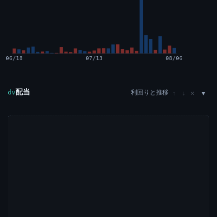
06/18
07/13
08/06
配当
利回りと推移
×
dv
↑
↓