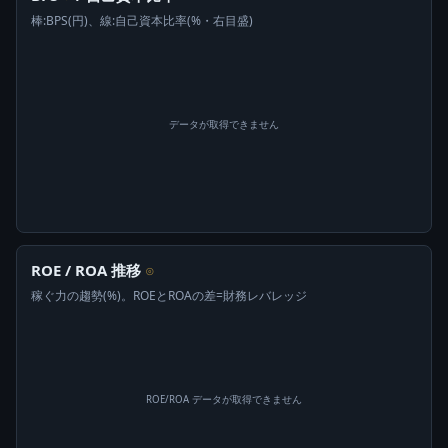
棒:BPS(円)、線:自己資本比率(%・右目盛)
データが取得できません
ROE / ROA 推移
⊙
稼ぐ力の趨勢(%)。ROEとROAの差=財務レバレッジ
ROE/ROA データが取得できません