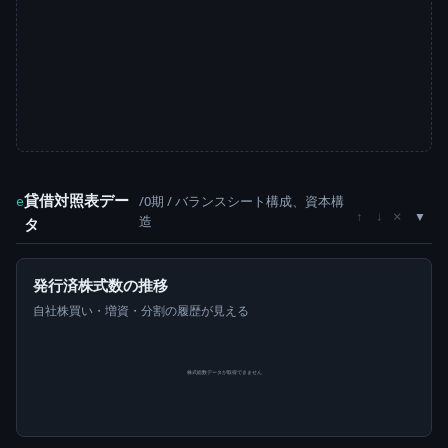
貸借対照表デー
/0期 / バランスシート構成、資本構
e
×
↑
↓
造
タ
発行済株式数の推移
自社株買い・増資・分割の履歴が見える
株式総数データが取得できません