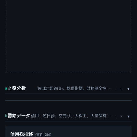
財務分析
独自計算値(⊙)、株価指標、財務健全性
×
a
↑
↓
需給データ
信用、逆日歩、空売り、大株主、大量保有
×
b
↑
↓
信用残推移
(直近12週)