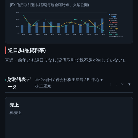
JPX 信用取引週末残高(毎週金曜時点、火曜公開)
15万株
信用買残
11万株
前週比 +3万株
10万株
信用売残
3,399株
前週比 -751株
信用倍率
5万株
31.27倍
買残÷売残
信用需給
0株
+0.13倍
05-15
05-22
05-29
06-05
06-12
06-19
06-26
07-03
07-10
07-17
07-24
07-31
純信用残÷5日平均出来高
逆日歩(品貸料率)
直近・前年とも逆日歩なし(貸借取引で株不足が生じていない)。
財務諸表デ
単位:億円 / 親会社株主帰属 / PL中心 +
c
×
↑
↓
株主還元
ータ
売上
棒:売上