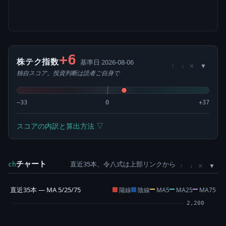
+6
株テク指数
基準日 2026-08-06
×
↑
↓
独自スコア。投資判断は読者ご自身で
−33
0
+37
スコアの内訳と算出方法 ▽
チャート
直近35本、令八式は上部リンクから
×
ch
↑
↓
直近35本 — MA 5/25/75
陽線
陰線
MA5
MA25
MA75
2,200