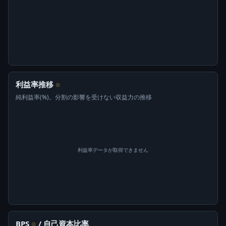
利益率推移
⊙
純利益率(%)。分割の影響を受けない収益力の推移
利益率データが取得できません
BPS
/ 自己資本比率
⊙