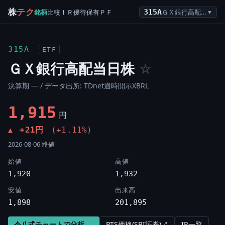
株
テク
銘柄
比較
ＩＲ
優待
保有
ＰＦ
315A
ＧＸ銀行高配当日株
▼
315A
ETF
ＧＸ銀行高配当日株
☆
決算期 — / データ出所: TDnet適時開示XBRL
1,915
円
+21円
(+1.11%)
▲
2026-08-06 終値
始値
高値
1,920
1,932
安値
出来高
1,898
201,895
令八式チャートで分析 →
PTS価格(SBI証券)↗
IR一覧