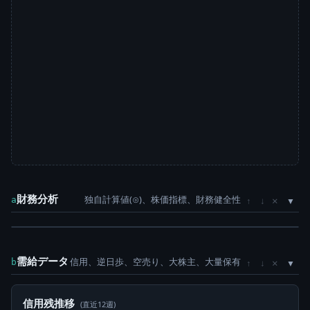
財務分析
独自計算値(⊙)、株価指標、財務健全性
×
a
↑
↓
需給データ
信用、逆日歩、空売り、大株主、大量保有
×
b
↑
↓
信用残推移
(直近12週)