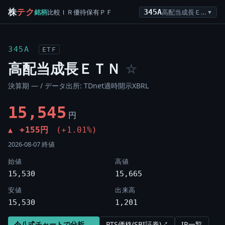
株
テク
銘柄
比較
ＩＲ
優待
保有
ＰＦ
345A
高配当成長ＥＴＮ
▼
345A
ETF
高配当成長ＥＴＮ
☆
決算期 — / データ出所: TDnet適時開示XBRL
15,545
円
+155円
(+1.01%)
▲
2026-08-07 終値
始値
高値
15,530
15,665
安値
出来高
15,530
1,201
令八式チャートで分析 →
PTS価格(SBI証券)↗
IR一覧