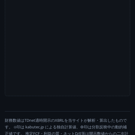
財務数値はTDnet適時開示のXBRLを当サイトが解析・算出したもので
す。 ⊙印は kabutec.jp による独自計算値、⚙印は分割反映中の動的補
正値です。 推定FCF・利益の質・ネットD/E等は開示数値からの二次計