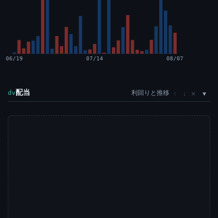
06/19
07/14
08/07
配当
利回りと推移
×
dv
↑
↓