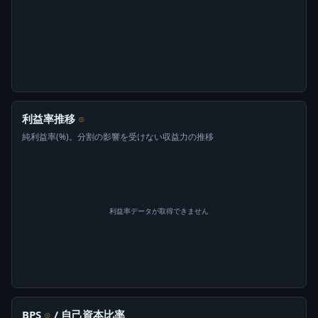
利益率推移
⊙
純利益率(%)。分割の影響を受けない収益力の推移
利益率データが取得できません
BPS
/ 自己資本比率
⊙