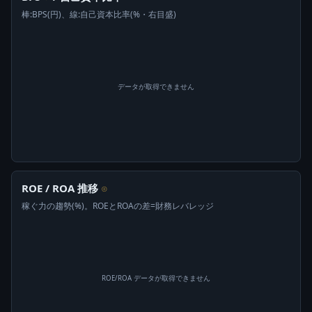
棒:BPS(円)、線:自己資本比率(%・右目盛)
データが取得できません
ROE / ROA 推移
⊙
稼ぐ力の趨勢(%)。ROEとROAの差=財務レバレッジ
ROE/ROA データが取得できません