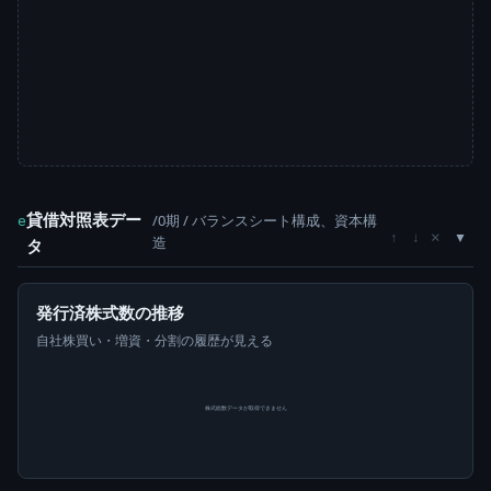
貸借対照表デー
/0期 / バランスシート構成、資本構
e
×
↑
↓
造
タ
発行済株式数の推移
自社株買い・増資・分割の履歴が見える
株式総数データが取得できません