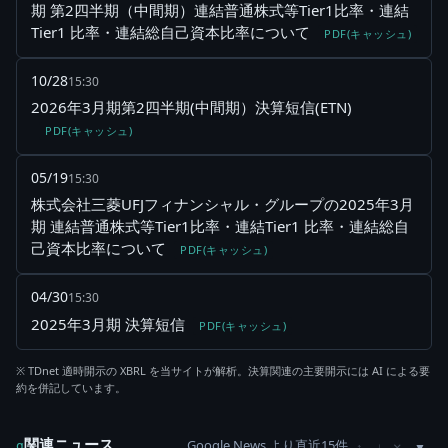
期 第2四半期（中間期）連結普通株式等Tier1比率・連結
Tier1 比率・連結総自己資本比率について
PDF(キャッシュ)
10/28
15:30
2026年3月期第2四半期(中間期）決算短信(ETN)
PDF(キャッシュ)
05/19
15:30
株式会社三菱UFJフィナンシャル・グループの2025年3月
期 連結普通株式等Tier1比率・連結Tier1 比率・連結総自
己資本比率について
PDF(キャッシュ)
04/30
15:30
2025年3月期 決算短信
PDF(キャッシュ)
※ TDnet 適時開示の XBRL を当サイトが解析。決算関連の主要開示には AI による要
約を併記しています。
関連ニュース
Google News より直近15件
×
g
↑
↓