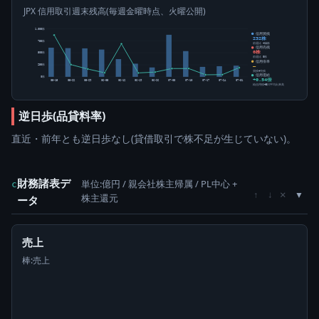
JPX 信用取引週末残高(毎週金曜時点、火曜公開)
1,000株
信用買残
232株
750株
前週比 +11株
信用売残
0株
500株
前週比 0株
信用倍率
250株
―
買残÷売残
信用需給
0株
+0.54倍
05-15
05-22
05-29
06-05
06-12
06-19
06-26
07-03
07-10
07-17
07-24
07-31
純信用残÷5日平均出来高
逆日歩(品貸料率)
直近・前年とも逆日歩なし(貸借取引で株不足が生じていない)。
財務諸表デ
単位:億円 / 親会社株主帰属 / PL中心 +
c
×
↑
↓
株主還元
ータ
売上
棒:売上