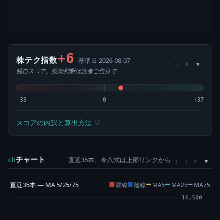
+6
株テク指数
基準日 2026-08-07
×
↑
↓
独自スコア。投資判断は読者ご自身で
−33
0
+37
スコアの内訳と算出方法 ▽
チャート
直近35本、令八式は上部リンクから
×
ch
↑
↓
直近35本 — MA 5/25/75
陽線
陰線
MA5
MA25
MA75
16,500