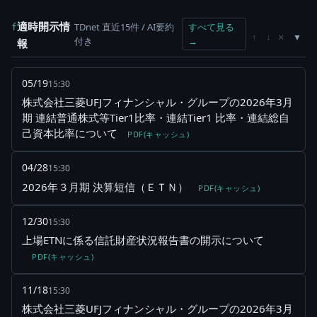
適時開示情
TDnet 直近15件 / AI要約
すべて見る
f
×
↑
↓
付き
→
報
05/19
15:30
株式会社三菱UFJフィナンシャル・グループの2026年3月
期 連結普通株式等Tier1比率・連結Tier1 比率・連結総自
己資本比率について
PDF(キャッシュ)
04/28
15:30
2026年３月期 決算短信（ＥＴＮ）
PDF(キャッシュ)
12/30
15:30
上場ETNに係る信託財産状況報告書の開示について
PDF(キャッシュ)
11/18
15:30
株式会社三菱UFJフィナンシャル・グループの2026年3月