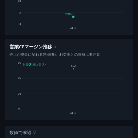
10
5
営業CF
0
25/7
営業CFマージン推移
⊙
売上が現金に変わる効率(%)。利益率との乖離は要注意
6%
営業CF÷売上高(%)
5.2
4%
2%
0%
25/7
数値で確認 ▽