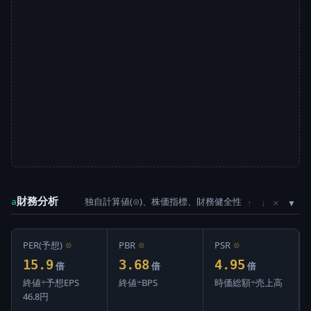
財務分析
独自計算値(⊙)、株価指標、財務健全性
×
a
↑
↓
PER(予想)
⊙
PBR
⊙
PSR
⊙
15.9
3.68
4.95
倍
倍
倍
終値÷予想EPS
終値÷BPS
時価総額÷売上高
46.8円