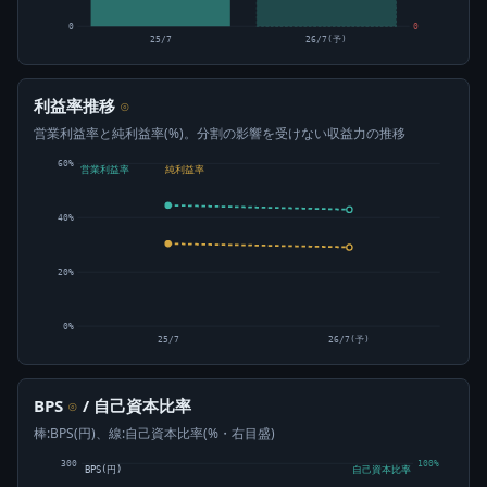
0
0
25/7
26/7(予)
利益率推移
⊙
営業利益率と純利益率(%)。分割の影響を受けない収益力の推移
60%
営業利益率
純利益率
40%
20%
0%
25/7
26/7(予)
BPS
/ 自己資本比率
⊙
棒:BPS(円)、線:自己資本比率(%・右目盛)
300
100%
BPS(円)
自己資本比率