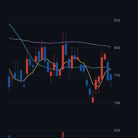
850
800
750
700
650