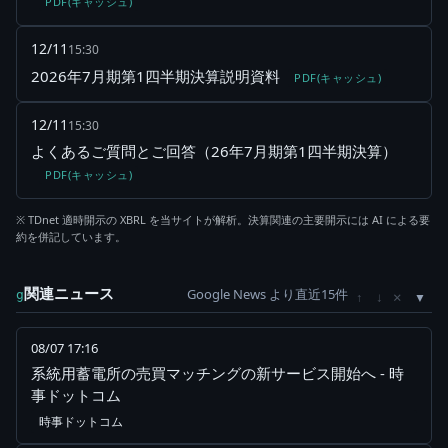
PDF(キャッシュ)
12/11
15:30
2026年7月期第1四半期決算説明資料
PDF(キャッシュ)
12/11
15:30
よくあるご質問とご回答（26年7月期第1四半期決算）
PDF(キャッシュ)
※ TDnet 適時開示の XBRL を当サイトが解析。決算関連の主要開示には AI による要
約を併記しています。
関連ニュース
Google News より直近15件
×
g
↑
↓
08/07 17:16
系統用蓄電所の売買マッチングの新サービス開始へ - 時
事ドットコム
時事ドットコム