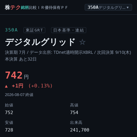
株
テク
銘柄
比較
ＩＲ
優待
保有
ＰＦ
350A
デジタルグリッド
▼
350A
東証GRT
日本基準・連結
デジタルグリッド
☆
決算期 7月 / データ出所: TDnet適時開示XBRL /
次回決算 9/10(木)
本決算 あと32日
742
円
+1円
(+0.13%)
▲
2026-08-07 終値
始値
高値
752
754
安値
出来高
728
241,700