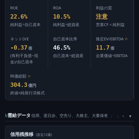
ROE
ROA
利益の質
22.6%
10.5%
注意
純利益÷自己資本
純利益÷総資産
営業CF < 純利益
ネットD/E
自己資本比率
推定EV/EBITDA
⊙
-0.37
46.5%
11.7
倍
倍
(有利子負債−現
自己資本÷総資産
企業価値÷EBITDA
金)/自己資本
時価総額
⊙
304.3
億円
終値×純発行済株式
需給データ
信用、逆日歩、空売り、大株主、大量保有
×
b
↑
↓
信用残推移
(直近12週)