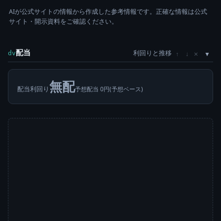
AIが公式サイトの情報から作成した参考情報です。正確な情報は公式
サイト・開示資料をご確認ください。
配当
利回りと推移
×
dv
↑
↓
無配
配当利回り
予想配当 0円(予想ベース)