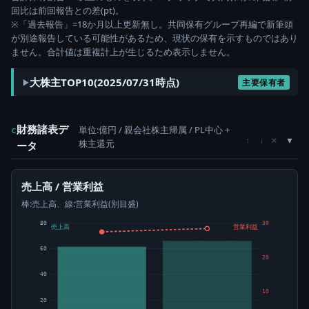
回比は前回報告との差(pt)。
※「過去報告」=18か月以上更新無し。共同保有グループ再編で新筆頭
が別途報告している可能性があるため、現状の保有を示すものではあり
ません。合計値は重複計上が生じるため表示しません。
大株主TOP10(2025/07/31時点)
主要保有者
財務諸表デ
単位:億円 / 親会社株主帰属 / PL中心 +
c
×
↑
↓
株主還元
ータ
売上高 / 営業利益
棒:売上高、線:営業利益(別目盛)
80
30
売上高
営業利益
60
20
40
10
20