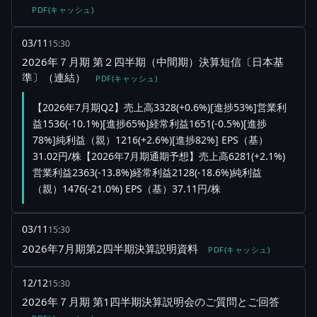
PDF(キャッシュ)
03/11
15:30
2026年７月期 第２四半期（中間期）決算短信〔日本基
準〕（連結）
PDF(キャッシュ)
【2026年7月期Q2】売上高3328(+0.6%)[進捗53%]営業利
益1536(-10.1%)[進捗65%]経常利益1651(-0.5%)[進捗
78%]純利益（親）1216(+2.6%)[進捗82%] EPS（基）
31.02円/株【2026年7月期通期予想】売上高6281(+2.1%)
営業利益2363(-13.8%)経常利益2128(-18.6%)純利益
（親）1476(-21.0%) EPS（基）37.11円/株
03/11
15:30
2026年7月期第2四半期決算説明資料
PDF(キャッシュ)
12/12
15:30
2026年７月期 第1四半期決算説明会のご質問とご回答