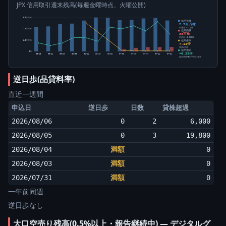
JPX 信用取引週末残高(毎週金曜時点、火曜公開)
3.0百万株
信用買残
2.7百万株
前週比 -21万株
2.0百万株
信用売残
38万株
前週比 +6,000株
信用倍率
1.0百万株
7.11倍
買残÷売残
信用需給
0株
+6.33倍
05-15
05-22
05-29
06-05
06-12
06-19
06-26
07-03
07-10
07-17
07-24
07-31
純信用残÷5日平均出来高
逆日歩(品貸料率)
直近一週間
申込日
逆日歩
日数
貸株超過
2026/08/06
0
2
6,000
2026/08/05
0
3
19,800
2026/08/04
満額
0
2026/08/03
満額
0
2026/07/31
満額
0
一年前同週
逆日歩なし
大口空売り残高(0.5%以上・報告継続中) ― デジタルグ