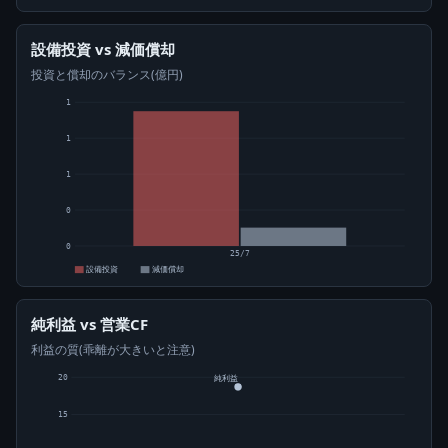
設備投資 vs 減価償却
投資と償却のバランス(億円)
1
1
1
0
0
25/7
設備投資
減価償却
純利益 vs 営業CF
利益の質(乖離が大きいと注意)
20
純利益
15