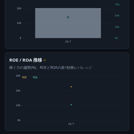
75%
200
50%
100
25%
0
0%
25/7
ROE / ROA 推移
⊙
稼ぐ力の趨勢(%)。ROEとROAの差=財務レバレッジ
30%
ROE
ROA
20%
10%
0%
25/7