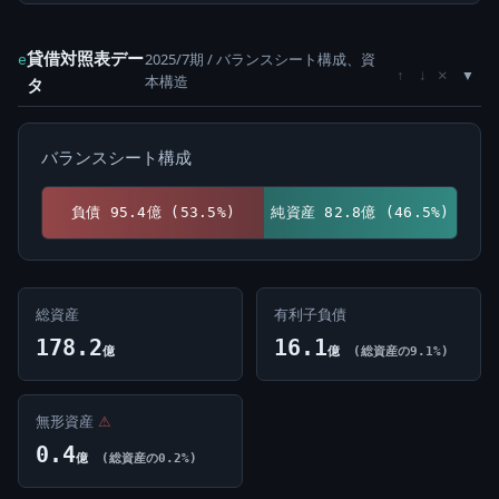
貸借対照表デー
2025/7期 / バランスシート構成、資
e
×
↑
↓
本構造
タ
バランスシート構成
負債 95.4億 (53.5%)
純資産 82.8億 (46.5%)
総資産
有利子負債
178.2
16.1
億
億
(総資産の9.1%)
無形資産
⚠
0.4
億
(総資産の0.2%)