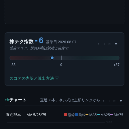
-6
株テク指数
基準日 2026-08-07
×
↑
↓
独自スコア。投資判断は読者ご自身で
−33
0
+37
スコアの内訳と算出方法 ▽
チャート
直近35本、令八式は上部リンクから
×
ch
↑
↓
直近35本 — MA 5/25/75
陽線
陰線
MA5
MA25
MA75
900