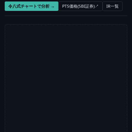
令八式チャートで分析 →
PTS価格(SBI証券)↗
IR一覧