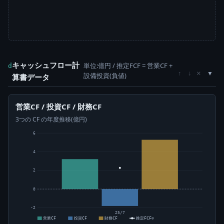
キャッシュフロー計
単位:億円 / 推定FCF = 営業CF +
d
×
↑
↓
設備投資(負値)
算書データ
営業CF / 投資CF / 財務CF
3つの CF の年度推移(億円)
6
4
2
0
-2
25/7
営業CF
投資CF
財務CF
推定FCF⊙