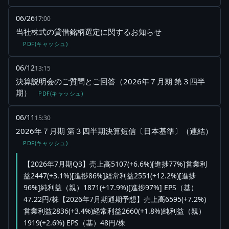
06/26
17:00
当社株式の貸借銘柄選定に関するお知らせ
PDF(キャッシュ)
06/12
13:15
決算説明会のご質問とご回答（2026年７月期 第３四半
期）
PDF(キャッシュ)
06/11
15:30
2026年７月期 第３四半期決算短信〔日本基準〕（連結）
PDF(キャッシュ)
【2026年7月期Q3】売上高5107(+6.6%)[進捗77%]営業利
益2447(+3.1%)[進捗86%]経常利益2551(+12.2%)[進捗
96%]純利益（親）1871(+17.9%)[進捗97%] EPS（基）
47.22円/株【2026年7月期通期予想】売上高6595(+7.2%)
営業利益2836(+3.4%)経常利益2660(+1.8%)純利益（親）
1919(+2.6%) EPS（基）48円/株