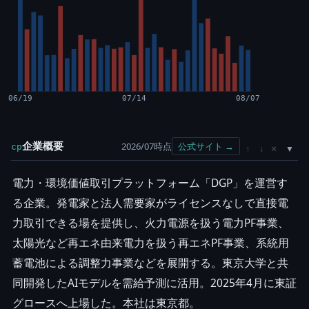
06/19
07/14
08/07
企業概要
2026/07時点
公式サイト →
cp
×
↑
↓
電力・環境価値取引プラットフォーム「DGP」を運営す
る企業。発電家と法人需要家がライセンスなしで直接電
力取引できる場を提供し、火力電源を扱う電力PF事業、
太陽光など再エネ由来電力を扱う再エネPF事業、系統用
蓄電池による調整力事業などを展開する。東京大学と共
同開発したAIモデルを需給予測に活用。2025年4月に東証
グロースへ上場した。本社は東京都。