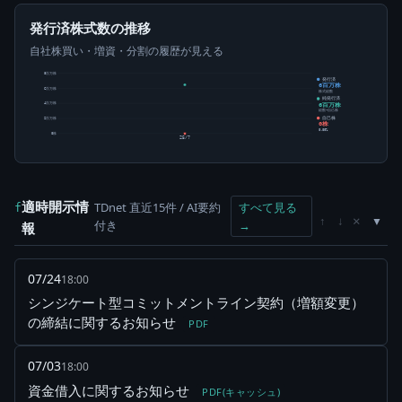
発行済株式数の推移
自社株買い・増資・分割の履歴が見える
8百万株
発行済
6百万株
6百万株
株式総数
純発行済
6百万株
4百万株
総数-自己株
自己株
2百万株
0株
0.00%
0株
25/7
適時開示情
TDnet 直近15件 / AI要約
すべて見る
f
×
↑
↓
付き
→
報
07/24
18:00
シンジケート型コミットメントライン契約（増額変更）
の締結に関するお知らせ
PDF
07/03
18:00
資金借入に関するお知らせ
PDF(キャッシュ)