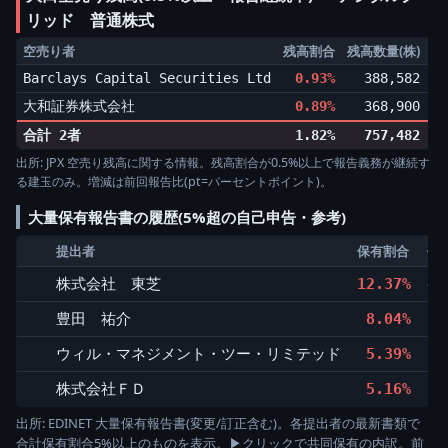
リッド 普通株式
空売り者
残高割合
残高数量(株)
増
Barclays Capital Securities Ltd
0.93%
388,582
▲0
大和証券株式会社
0.89%
368,900
▼0
合計 2者
1.82%
757,482
出所: JPX 空売り残高に関する情報。残高割合が0.5%以上で報告義務が継続す
る建玉のみ。増減は前回報告比(pt=パーセントポイント)。
大量保有報告書の履歴(5%超の自己申告・参考)
提出者
保有割合
保有
株式会社 東芝
12.37%
4,
豊田 祐介
8.04%
3,
ウィル・マネジメント・ツー・リミテッド
5.39%
株式会社ＦＤ
5.16%
2,
出所: EDINET 大量保有報告書(変更/訂正含む)。各提出者の最新書類で
合計保有割合5%以上のものを表示。▶クリックで共同保有の内訳。前