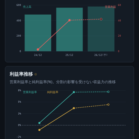
600
60
売上高
営業利益
400
40
200
20
0
0
24/12
25/12
26/12(予)
利益率推移
⊙
営業利益率と純利益率(%)。分割の影響を受けない収益力の推移
8%
営業利益率
純利益率
5%
3%
0%
-2%