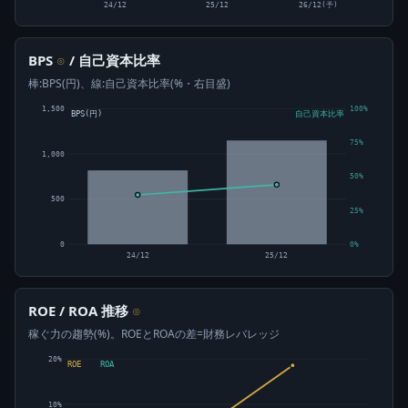
24/12
25/12
26/12(予)
BPS
/ 自己資本比率
⊙
棒:BPS(円)、線:自己資本比率(%・右目盛)
1,500
100%
BPS(円)
自己資本比率
75%
1,000
50%
500
25%
0
0%
24/12
25/12
ROE / ROA 推移
⊙
稼ぐ力の趨勢(%)。ROEとROAの差=財務レバレッジ
20%
ROE
ROA
10%