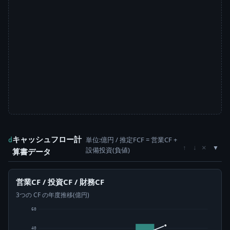
キャッシュフロー計
単位:億円 / 推定FCF = 営業CF +
d
×
↑
↓
設備投資(負値)
算書データ
営業CF / 投資CF / 財務CF
3つの CF の年度推移(億円)
60
40