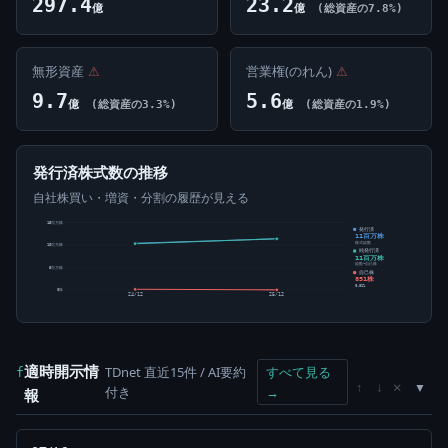
297.4
23.2
億
億
(総資産の7.8%)
無形資産
⚠
営業権(のれん)
⚠
9.7
5.6
億
(総資産の3.3%)
億
(総資産の1.9%)
発行済株式数の推移
自社株買い・増資・分割の履歴が見える
15百万株
発行済
11百万株
株式総数
10百万株
純発行済
11百万株
総数-自己株
5百万株
自己株
851株
0.01%
0株
24/12
25/12
適時開示情
TDnet 直近15件 / AI要約
すべて見る
f
×
↑
↓
付き
→
報