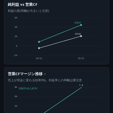
純利益 vs 営業CF
利益の質(乖離が大きいと注意)
60
営業CF
40
純利益
20
0
-20
24/12
25/12
営業CFマージン推移
⊙
売上が現金に変わる効率(%)。利益率との乖離は要注意
7.9
8%
営業CF÷売上高(%)
6%
4%