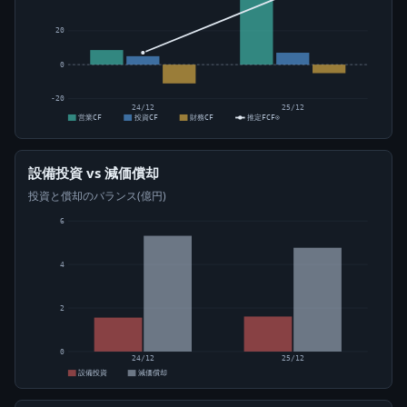
20
0
-20
24/12
25/12
営業CF
投資CF
財務CF
推定FCF⊙
設備投資 vs 減価償却
投資と償却のバランス(億円)
6
4
2
0
24/12
25/12
設備投資
減価償却