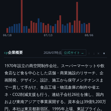
06/18
07/13
08/06
企業概要
2026/07時点
公式サイト →
cp
×
↑
↓
1970年設立の商空間制作会社。スーパーマーケットや飲
食店など食を中心とした店舗・商業施設のリサーチ、企
画開発、デザイン、設計、施工から保守メンテナンスま
で一貫して手がけ、食品工場・物流倉庫の制作や省エ
ネ・CO2削減支援も行う。連結子会社26社を擁し、国内
および東南アジアで事業展開する。資本金は39億9,200万
円。本社は東京都新宿区。1995年上場、東証プライム。