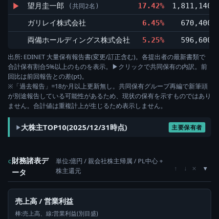
▶
望月圭一郎
17.42%
1,811,140
(共同2名)
ガリレイ株式会社
6.45%
670,400
両備ホールディングス株式会社
5.25%
596,600
出所: EDINET 大量保有報告書(変更/訂正含む)。各提出者の最新書類で
合計保有割合5%以上のものを表示。▶クリックで共同保有の内訳。前
回比は前回報告との差(pt)。
※「過去報告」=18か月以上更新無し。共同保有グループ再編で新筆頭
が別途報告している可能性があるため、現状の保有を示すものではあり
ません。合計値は重複計上が生じるため表示しません。
大株主TOP10(2025/12/31時点)
主要保有者
財務諸表デ
単位:億円 / 親会社株主帰属 / PL中心 +
c
×
↑
↓
株主還元
ータ
売上高 / 営業利益
棒:売上高、線:営業利益(別目盛)