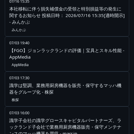
07/16 15:35
本社移転に伴う損失補償金の受領と特別損益等の発生に
関するお知らせ 投稿日時： 2026/07/16 15:35[適時開示]
- みんかぶ
みんかぶ
07/03 19:40
【FGO】ジョンラックランドの評価｜宝具とスキル性能 -
AppMedia
AppMedia
07/03 17:30
識学は堅調、業務用厨房機器を販売・保守するマッハ機
器をグループ化 - 株探
株探
07/03 16:00
識学子会社の識学グロースキャピタルパートナーズ、ラ
ックランド子会社で業務用厨房機器販売・保守メンテナ
ンスのマッハ機器を買収 - marr.jp