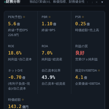
財務分析
独自計算値(⊙)、株価指標、財務健全性
×
a
↑
↓
PER(予想)
⊙
PBR
⊙
PSR
⊙
5.6
1.10
0.25
倍
倍
倍
終値÷予想EPS
終値÷BPS
時価総額÷売上高
226.9円
ROE
ROA
利益の質
18.6%
7.0%
良好
純利益÷自己資本
純利益÷総資産
営業CF ≥ 純利益
ネットD/E
自己資本比率
推定EV/EBITDA
⊙
-0.70
43.9%
4.1
倍
倍
(有利子負債−現
自己資本÷総資産
企業価値÷EBITDA
金)/自己資本
時価総額
⊙
143.2
億円