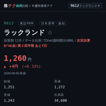
株
テク
銘柄
比較
ＩＲ
優待
保有
ＰＦ
9612
ラックランド
▼
9612
東証PRM
日本基準・連結
ラックランド
☆
決算期 12月 / データ出所: TDnet適時開示XBRL /
次回決算
8/14(金) 第２四半期 あと7日
1,260
円
+4円
(+0.32%)
▲
2026-08-06 終値
始値
高値
1,251
1,272
安値
出来高
1,243
34,600