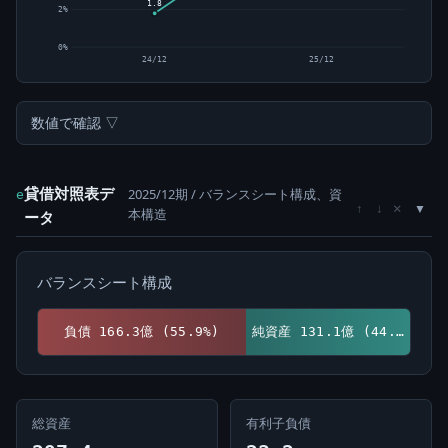
1.8
2%
0%
24/12
25/12
数値で確認 ▽
貸借対照表デ
2025/12期 / バランスシート構成、資
e
×
↑
↓
本構造
ータ
バランスシート構成
負債 166.3億 (55.9%)
純資産 131.1億 (44.1%)
総資産
有利子負債