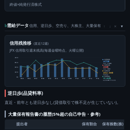
終値×純発行済株式
需給データ
信用、逆日歩、空売り、大株主、大量保有
×
b
↑
↓
信用残推移
(直近12週)
JPX 信用取引週末残高(毎週金曜時点、火曜公開)
40万株
信用買残
20万株
30万株
前週比 -8,400株
信用売残
200株
20万株
前週比 +100株
信用倍率
1012.00倍
10万株
買残÷売残
信用需給
0株
+3.91倍
05-15
05-22
05-29
06-05
06-12
06-19
06-26
07-03
07-10
07-17
07-24
07-31
純信用残÷5日平均出来高
逆日歩(品貸料率)
直近・前年とも逆日歩なし(貸借取引で株不足が生じていない)。
大量保有報告書の履歴(5%超の自己申告・参考)
提出者
保有割合
保有株数(株)