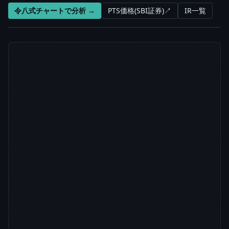
令八式チャートで分析 →
PTS価格(SBI証券)↗
IR一覧