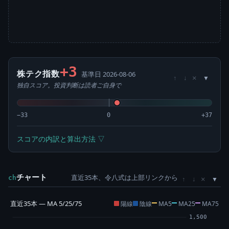
+3
株テク指数
基準日 2026-08-06
×
↑
↓
独自スコア。投資判断は読者ご自身で
−33
0
+37
スコアの内訳と算出方法 ▽
チャート
直近35本、令八式は上部リンクから
×
ch
↑
↓
直近35本 — MA 5/25/75
陽線
陰線
MA5
MA25
MA75
1,500