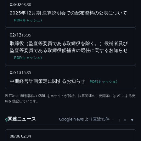
03/02
08:30
2025年12月期 決算説明会での配布資料の公表について
PDF(キャッシュ)
02/13
15:35
取締役（監査等委員である取締役を除く。）候補者及び
監査等委員である取締役候補者の選任に関するお知らせ
PDF(キャッシュ)
02/13
15:35
中期経営計画策定に関するお知らせ
PDF(キャッシュ)
※ TDnet 適時開示の XBRL を当サイトが解析。決算関連の主要開示には AI による要
約を併記しています。
関連ニュース
Google News より直近15件
×
g
↑
↓
08/06 02:34