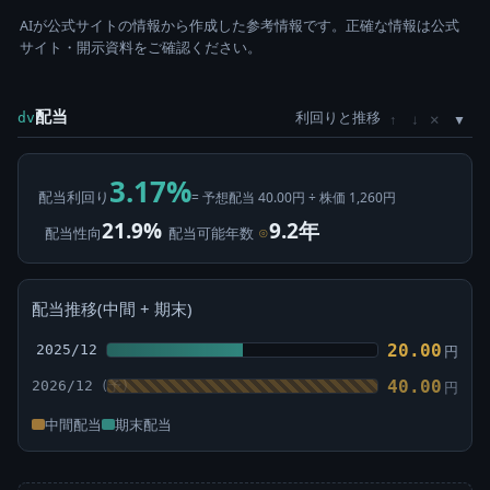
AIが公式サイトの情報から作成した参考情報です。正確な情報は公式
サイト・開示資料をご確認ください。
配当
利回りと推移
×
dv
↑
↓
3.17%
配当利回り
= 予想配当 40.00円 ÷ 株価 1,260円
21.9%
9.2年
配当性向
配当可能年数
⊙
配当推移(中間 + 期末)
20.00
2025/12
円
40.00
2026/12
円
中間配当
期末配当