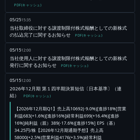
PDF(キャッシュ)
05/25
15:35
当社取締役に対する譲渡制限付株式報酬としての新株式
の払込完了に関するお知らせ
PDF(キャッシュ)
05/15
12:00
当社使用人に対する譲渡制限付株式報酬としての新株式
発行に関するお知らせ
PDF(キャッシュ)
05/15
12:00
2026年12月期 第１四半期決算短信〔日本基準〕（連
結）
PDF(キャッシュ)
【2026年12月期Q1】売上高10692(-9.0%)[進捗18%]営業
利益683(+1.6%)[進捗16%]経常利益699(+16.4%)[進捗
16%]純利益（親）389(-17.6%)[進捗15%] EPS（基）
34.25円/株【2026年12月期通期予想】売上高
58000(+2.5%)営業利益4176(+3.5%)経常利益