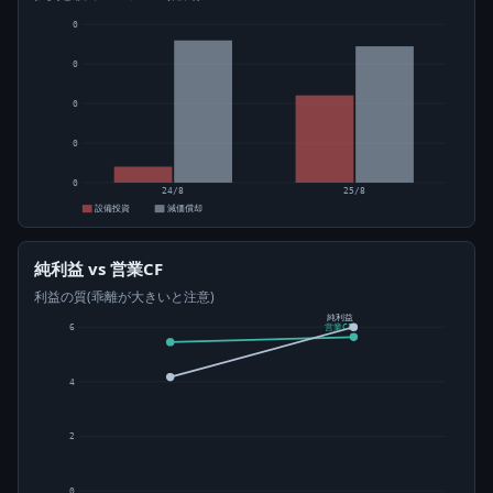
0
0
0
0
0
24/8
25/8
設備投資
減価償却
純利益 vs 営業CF
利益の質(乖離が大きいと注意)
純利益
6
営業CF
4
2
0