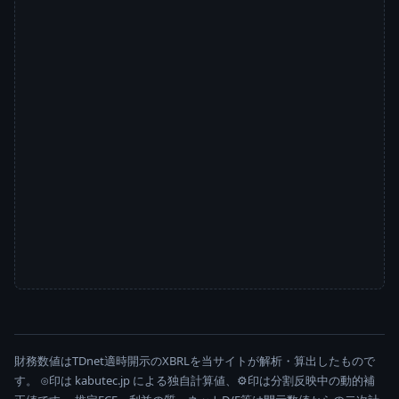
財務数値はTDnet適時開示のXBRLを当サイトが解析・算出したもので
す。 ⊙印は kabutec.jp による独自計算値、⚙印は分割反映中の動的補