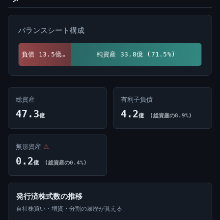
バランスシート構成
負債 13.5億 (28.5%)
純資産 33.8億 (71.5%)
総資産
有利子負債
47.3
4.2
億
億
(総資産の8.9%)
無形資産
⚠
0.2
億
(総資産の0.4%)
発行済株式数の推移
自社株買い・増資・分割の履歴が見える