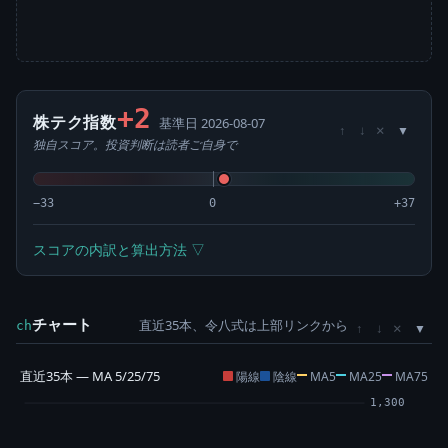
+2
株テク指数
基準日 2026-08-07
×
↑
↓
独自スコア。投資判断は読者ご自身で
−33
0
+37
スコアの内訳と算出方法 ▽
チャート
直近35本、令八式は上部リンクから
×
ch
↑
↓
直近35本 — MA 5/25/75
陽線
陰線
MA5
MA25
MA75
1,300