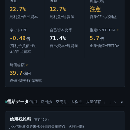
ROE
ROA
利益の質
22.7%
12.7%
注意
純利益÷自己資本
純利益÷総資産
営業CF < 純利益
ネットD/E
自己資本比率
推定EV/EBITDA
⊙
-0.49
71.4%
5.7
倍
倍
(有利子負債−現
自己資本÷総資産
企業価値÷EBITDA
金)/自己資本
時価総額
⊙
39.7
億円
終値×純発行済株式
需給データ
信用、逆日歩、空売り、大株主、大量保有
×
b
↑
↓
信用残推移
(直近12週)
JPX 信用取引週末残高(毎週金曜時点、火曜公開)