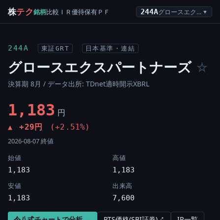
株
テク
銘柄
比較
ＩＲ
優待
保有
ＰＦ
244A
グロースエクスパートナーズ
▼
244A
東証GRT
日本基準・連結
グロースエクスパートナーズ
☆
決算期 8月 / データ出所: TDnet適時開示XBRL
1,183
円
+29円
(+2.51%)
▲
2026-08-07 終値
始値
高値
1,183
1,183
安値
出来高
1,183
7,600
令八式チャートで分析 →
PTS価格(SBI証券)↗
IR一覧