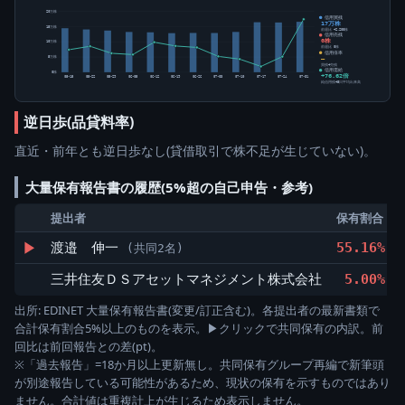
20万株
信用買残
17万株
15万株
前週比 +2,200株
信用売残
0株
10万株
前週比 0株
信用倍率
5万株
―
買残÷売残
信用需給
0株
+76.62倍
05-15
05-22
05-29
06-05
06-12
06-19
06-26
07-03
07-10
07-17
07-24
07-31
純信用残÷5日平均出来高
逆日歩(品貸料率)
直近・前年とも逆日歩なし(貸借取引で株不足が生じていない)。
大量保有報告書の履歴(5%超の自己申告・参考)
提出者
保有割合
▶
渡邉 伸一
55.16%
(共同2名)
三井住友ＤＳアセットマネジメント株式会社
5.00%
出所: EDINET 大量保有報告書(変更/訂正含む)。各提出者の最新書類で
合計保有割合5%以上のものを表示。▶クリックで共同保有の内訳。前
回比は前回報告との差(pt)。
※「過去報告」=18か月以上更新無し。共同保有グループ再編で新筆頭
が別途報告している可能性があるため、現状の保有を示すものではあり
ません。合計値は重複計上が生じるため表示しません。