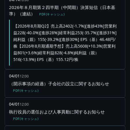
2026年８月期第２四半期（中間期）決算短信（日本基
準）（連結）
PDF(キャッシュ)
【2026年8月期Q2】売上高2402(-1.7%)[進捗43%]営業利
益228(-40.0%)[進捗28%]経常利益253(-35.7%)[進捗31%]
純利益（親）155(-39.2%)[進捗30%] EPS（基）46.48円/
株【2026年8月期通期予想】売上高5608(+10.3%)営業利
益801(+3.6%)経常利益828(-4.8%)純利益（親）
516(-13.9%) EPS（基）155.12円/株
04/01
12:00
（開示事項の経過）子会社の設立に関するお知らせ
PDF(キャッシュ)
04/01
12:00
執行役員の選任および人事異動に関するお知らせ
PDF(キャッシュ)