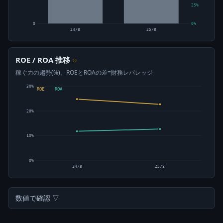
25%
0
0%
24/8
25/8
ROE / ROA 推移
⊙
稼ぐ力の趨勢(%)。ROEとROAの差=財務レバレッジ
30%
ROE
ROA
20%
10%
0%
24/8
25/8
数値で確認 ▽