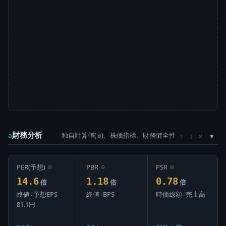
財務分析
独自計算値(⊙)、株価指標、財務健全性
×
a
↑
↓
PER(予想)
⊙
PBR
⊙
PSR
⊙
14.6
1.18
0.78
倍
倍
倍
終値÷予想EPS
終値÷BPS
時価総額÷売上高
81.1円