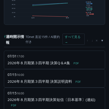
4百万株
発行済
3百万株
3百万株
株式総数
純発行済
3百万株
2百万株
総数-自己株
自己株
1百万株
22,800株
0.68%
0株
24/8
25/8
適時開示情
TDnet 直近15件 / AI要約
すべて見る
f
×
↑
↓
付き
→
報
07/31
17:00
2026年８月期第３四半期 決算Q＆A集
PDF
07/15
16:00
2026年８月期第３四半期 決算説明資料
PDF
07/15
16:00
2026年８月期第３四半期決算短信〔日本基準〕(連結)
PDF