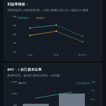
利益率推移
⊙
営業利益率と純利益率(%)。分割の影響を受けない収益力の推移
20%
営業利益率
純利益率
15%
10%
5%
0%
24/8
25/8
26/8(予)
BPS
/ 自己資本比率
⊙
棒:BPS(円)、線:自己資本比率(%・右目盛)
1,500
100%
BPS(円)
自己資本比率
75%
1,000
50%
500