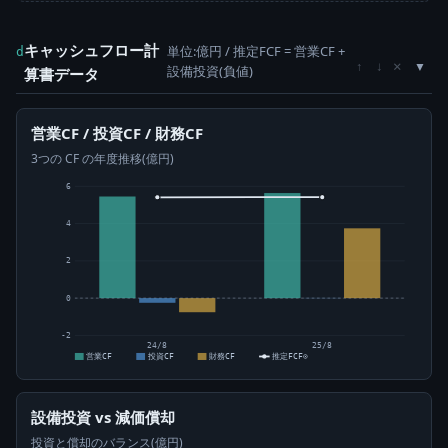
キャッシュフロー計
単位:億円 / 推定FCF = 営業CF +
d
×
↑
↓
設備投資(負値)
算書データ
営業CF / 投資CF / 財務CF
3つの CF の年度推移(億円)
6
4
2
0
-2
24/8
25/8
営業CF
投資CF
財務CF
推定FCF⊙
設備投資 vs 減価償却
投資と償却のバランス(億円)