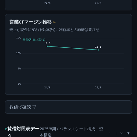
24/8
25/8
営業CFマージン推移
⊙
売上が現金に変わる効率(%)。利益率との乖離は要注意
15%
営業CF÷売上高(%)
12.3
11.1
10%
5%
0%
24/8
25/8
数値で確認 ▽
貸借対照表デー
2025/8期 / バランスシート構成、資
e
×
↑
↓
本構造
タ