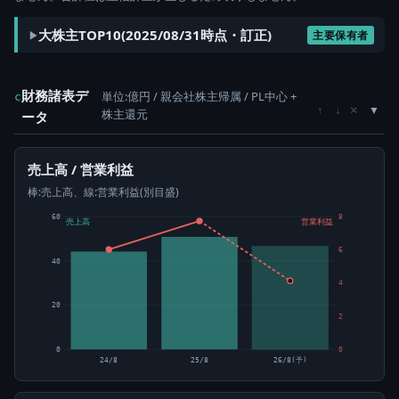
大株主TOP10(2025/08/31時点・訂正)
主要保有者
財務諸表デ
単位:億円 / 親会社株主帰属 / PL中心 +
c
×
↑
↓
株主還元
ータ
売上高 / 営業利益
棒:売上高、線:営業利益(別目盛)
60
8
売上高
営業利益
6
40
4
20
2
0
0
24/8
25/8
26/8(予)