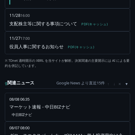
11/28
16:00
支配株主等に関する事項について
PDF(キャッシュ)
11/27
17:00
役員人事に関するお知らせ
PDF(キャッシュ)
※ TDnet 適時開示の XBRL を当サイトが解析。決算関連の主要開示には AI による要
約を併記しています。
関連ニュース
Google News より直近15件
×
g
↑
↓
08/08 06:35
マーケット速報 - 中日BIZナビ
中日BIZナビ
08/07 08:00