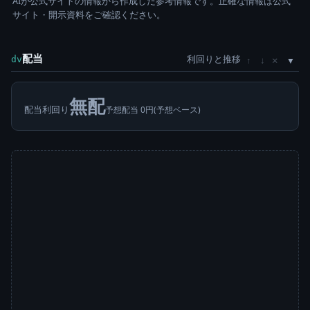
AIが公式サイトの情報から作成した参考情報です。正確な情報は公式
サイト・開示資料をご確認ください。
配当
利回りと推移
×
dv
↑
↓
無配
配当利回り
予想配当 0円(予想ベース)