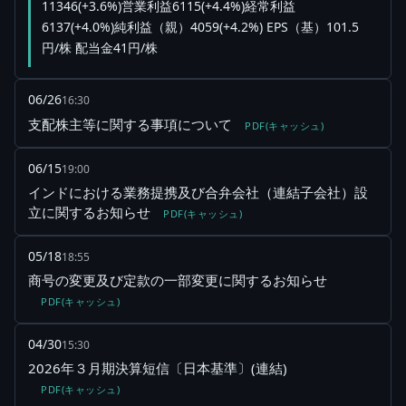
11346(+3.6%)営業利益6115(+4.4%)経常利益
6137(+4.0%)純利益（親）4059(+4.2%) EPS（基）101.5
円/株 配当金41円/株
06/26
16:30
支配株主等に関する事項について
PDF(キャッシュ)
06/15
19:00
インドにおける業務提携及び合弁会社（連結子会社）設
立に関するお知らせ
PDF(キャッシュ)
05/18
18:55
商号の変更及び定款の一部変更に関するお知らせ
PDF(キャッシュ)
04/30
15:30
2026年３月期決算短信〔日本基準〕(連結)
PDF(キャッシュ)