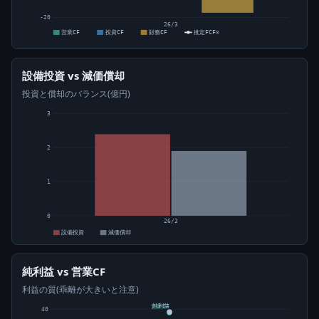
-20
26/3
営業CF
投資CF
財務CF
推定FCF⊙
設備投資 vs 減価償却
投資と償却のバランス(億円)
3
2
1
0
26/3
設備投資
減価償却
純利益 vs 営業CF
利益の質(乖離が大きいと注意)
純利益
営業CF
40