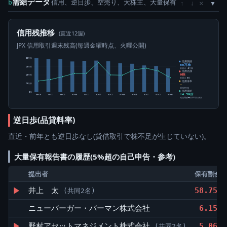
需給データ
信用、逆日歩、空売り、大株主、大量保有
×
b
↑
↓
信用残推移
(直近12週)
JPX 信用取引週末残高(毎週金曜時点、火曜公開)
80万株
信用買残
56万株
60万株
前週比 -5万株
信用売残
0株
40万株
前週比 0株
信用倍率
20万株
―
買残÷売残
信用需給
0株
+4.39倍
05-15
05-22
05-29
06-05
06-12
06-19
06-26
07-03
07-10
07-17
07-24
07-31
純信用残÷5日平均出来高
逆日歩(品貸料率)
直近・前年とも逆日歩なし(貸借取引で株不足が生じていない)。
大量保有報告書の履歴(5%超の自己申告・参考)
提出者
保有割合
▶
井上 太
58.75%
(共同2名)
ニューバーガー・バーマン株式会社
6.15%
▶
野村アセットマネジメント株式会社
5.06%
(共同2名)