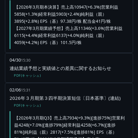
【2026年3月期本決算】売上高10947(+6.3%)営業利益
5858(+1.3%)経常利益5903(+2.4%)純利益（親）
3895(+2.8%) EPS（基）97.38円/株 配当金41円/株
【2027年3月期業績予想】売上高11346(+3.6%)営業利益
6115(+4.4%)経常利益6137(+4.0%)純利益（親）
4059(+4.2%) EPS（基）101.5円/株
04/30
15:30
連結業績予想と実績値との差異に関するお知らせ
PDF(キャッシュ)
02/06
15:31
2026年３月期第３四半期決算短信〔日本基準〕(連結)
PDF(キャッシュ)
【2026年3月期Q3】売上高7934(+9.3%)[進捗75%]営業利
益4248(+7.0%)[進捗79%]経常利益4258(+6.7%)[進捗
81%]純利益（親）2817(+7.5%)[進捗81%] EPS（基）