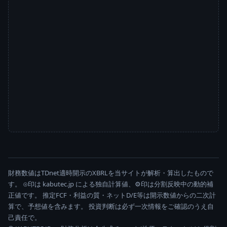
財務数値はTDnet適時開示のXBRLを当サイトが解析・算出したもので
す。 ⊙印は kabutec.jp による独自計算値、⚙印は分割反映中の動的補
正値です。 推定FCF・利益の質・ネットD/E等は開示数値からの二次計
算で、予想値を含みます。 投資判断は必ず一次情報をご確認のうえ自
己責任で。