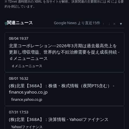
※ TDnet 適時開示の XBRL を当サイトが解析。決算関連の主要開示には AI による要
約を併記しています。
関連ニュース
Google News より直近15件
×
g
↑
↓
08/04 19:37
北里コーポレーション---2026年3月期は過去最高売上を
更新し増収増益、世界的な不妊治療需要を捉え成長持続 -
ｄメニューニュース
ｄメニューニュース
08/01 16:32
(株)北里【368A】：株価・株式情報（夜間PTS含む） -
finance.yahoo.co.jp
finance.yahoo.co.jp
07/31 17:53
(株)北里【368A】：決算情報 - Yahoo!ファイナンス
Yahoo!ファイナンス