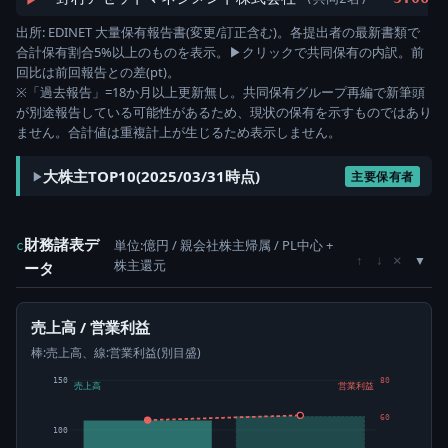
出所: EDINET 大量保有報告書(変更/訂正含む)。各提出者の最新書類で
合計保有割合5%以上のものを表示。▶クリックで共同保有の内訳。前
回比は前回報告との差(pt)。
※「過去報告」=18か月以上更新無し。共同保有グループ再編で新筆頭
が別途報告している可能性があるため、現状の保有を示すものではあり
ません。合計値は重複計上が生じるため表示しません。
大株主TOP10(2025/03/31時点)
主要保有者
財務諸表デ
単位:億円 / 親会社株主帰属 / PL中心 +
c
×
↑
↓
株主還元
ータ
売上高 / 営業利益
棒:売上高、線:営業利益(別目盛)
150
80
売上高
営業利益
60
100