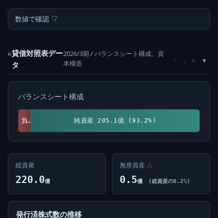
数値で確認 ▽
貸借対照表デー
2026/3期 / バランスシート構成、資
e
×
↑
↓
本構造
タ
バランスシート構成
負債 14.9億 (6.8%)
純資産 205.1億 (93.2%)
総資産
無形資産
⚠
220.0
0.5
億
億
(総資産の0.2%)
発行済株式数の推移