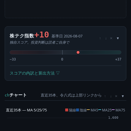
+10
株テク指数
基準日 2026-08-07
×
↑
↓
独自スコア。投資判断は読者ご自身で
−33
0
+37
スコアの内訳と算出方法 ▽
チャート
直近35本、令八式は上部リンクから
×
ch
↑
↓
直近35本 — MA 5/25/75
陽線
陰線
MA5
MA25
MA75
1,600