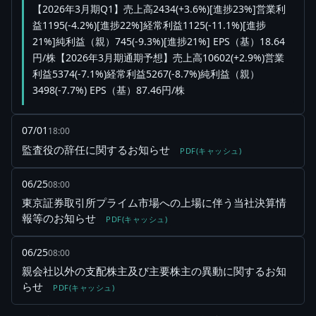
【2026年3月期Q1】売上高2434(+3.6%)[進捗23%]営業利
益1195(-4.2%)[進捗22%]経常利益1125(-11.1%)[進捗
21%]純利益（親）745(-9.3%)[進捗21%] EPS（基）18.64
円/株【2026年3月期通期予想】売上高10602(+2.9%)営業
利益5374(-7.1%)経常利益5267(-8.7%)純利益（親）
3498(-7.7%) EPS（基）87.46円/株
07/01
18:00
監査役の辞任に関するお知らせ
PDF(キャッシュ)
06/25
08:00
東京証券取引所プライム市場への上場に伴う当社決算情
報等のお知らせ
PDF(キャッシュ)
06/25
08:00
親会社以外の支配株主及び主要株主の異動に関するお知
らせ
PDF(キャッシュ)