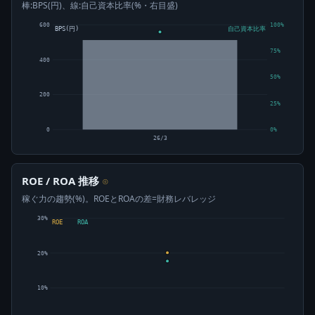
棒:BPS(円)、線:自己資本比率(%・右目盛)
600
100%
BPS(円)
自己資本比率
75%
400
50%
200
25%
0
0%
26/3
ROE / ROA 推移
⊙
稼ぐ力の趨勢(%)。ROEとROAの差=財務レバレッジ
30%
ROE
ROA
20%
10%