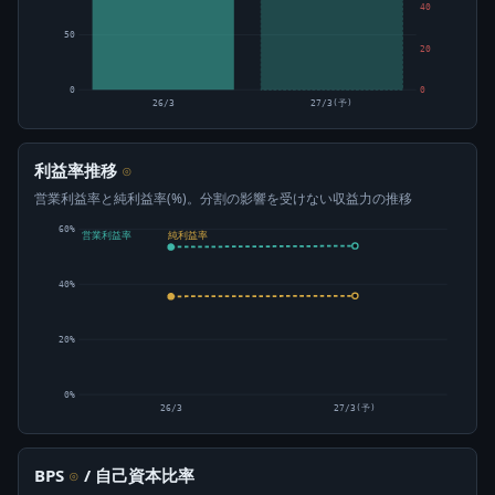
40
50
20
0
0
26/3
27/3(予)
利益率推移
⊙
営業利益率と純利益率(%)。分割の影響を受けない収益力の推移
60%
営業利益率
純利益率
40%
20%
0%
26/3
27/3(予)
BPS
/ 自己資本比率
⊙