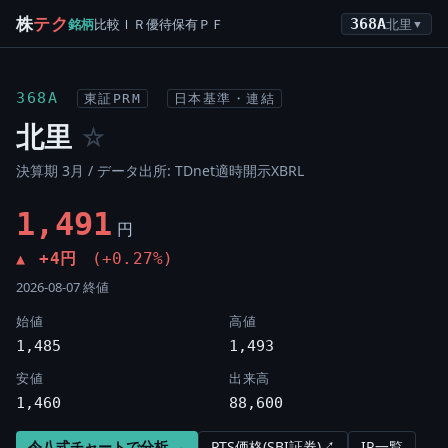
株
テク
銘柄
比較
ＩＲ
優待
保有
ＰＦ
368A
北里
▼
368A
東証PRM
日本基準・連結
北里
☆
決算期 3月 / データ出所: TDnet適時開示XBRL
1,491
円
+4円
(+0.27%)
▲
2026-08-07 終値
始値
高値
1,485
1,493
安値
出来高
1,460
88,600
令八式チャートで分析 →
PTS価格(SBI証券)↗
IR一覧