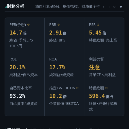
財務分析
独自計算値(⊙)、株価指標、財務健全性
×
a
↑
↓
PER(予想)
⊙
PBR
⊙
PSR
⊙
14.7
2.91
5.45
倍
倍
倍
終値÷予想EPS
終値÷BPS
時価総額÷売上高
101.5円
ROE
ROA
利益の質
20.1%
17.7%
注意
純利益÷自己資本
純利益÷総資産
営業CF < 純利益
自己資本比率
推定EV/EBITDA
⊙
時価総額
⊙
93.2%
10.2
596.4
倍
億円
自己資本÷総資産
企業価値÷EBITDA
終値×純発行済株
式