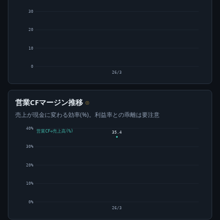
30
20
10
0
26/3
営業CFマージン推移
⊙
売上が現金に変わる効率(%)。利益率との乖離は要注意
40%
営業CF÷売上高(%)
35.4
30%
20%
10%
0%
26/3