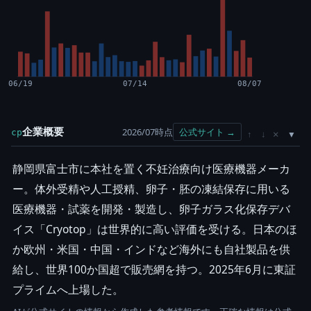
06/19
07/14
08/07
企業概要
2026/07時点
公式サイト →
cp
×
↑
↓
静岡県富士市に本社を置く不妊治療向け医療機器メーカ
ー。体外受精や人工授精、卵子・胚の凍結保存に用いる
医療機器・試薬を開発・製造し、卵子ガラス化保存デバ
イス「Cryotop」は世界的に高い評価を受ける。日本のほ
か欧州・米国・中国・インドなど海外にも自社製品を供
給し、世界100か国超で販売網を持つ。2025年6月に東証
プライムへ上場した。