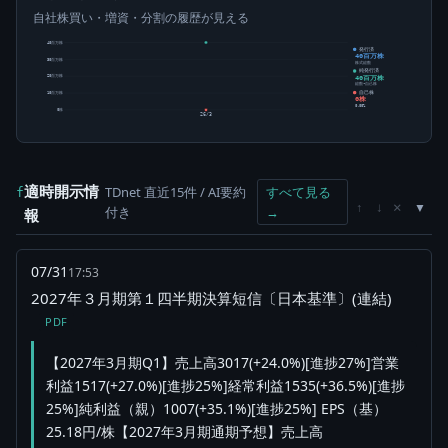
自社株買い・増資・分割の履歴が見える
40百万株
発行済
40百万株
30百万株
株式総数
純発行済
40百万株
20百万株
総数-自己株
自己株
10百万株
0株
0.00%
0株
26/3
適時開示情
TDnet 直近15件 / AI要約
すべて見る
f
×
↑
↓
付き
→
報
07/31
17:53
2027年３月期第１四半期決算短信〔日本基準〕(連結)
PDF
【2027年3月期Q1】売上高3017(+24.0%)[進捗27%]営業
利益1517(+27.0%)[進捗25%]経常利益1535(+36.5%)[進捗
25%]純利益（親）1007(+35.1%)[進捗25%] EPS（基）
25.18円/株【2027年3月期通期予想】売上高