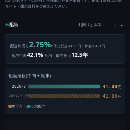
AIが公式サイトの情報から作成した参考情報です。正確な情報は公式
サイト・開示資料をご確認ください。
配当
利回りと推移
×
dv
↑
↓
2.75%
配当利回り
= 予想配当 41.00円 ÷ 株価 1,491円
42.1%
12.5年
配当性向
配当可能年数
⊙
配当推移(中間 + 期末)
41.00
2026/3
円
41.00
2027/3
円
中間配当
期末配当