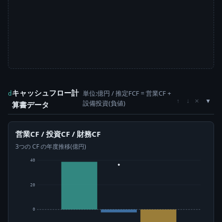
キャッシュフロー計
単位:億円 / 推定FCF = 営業CF +
d
×
↑
↓
設備投資(負値)
算書データ
営業CF / 投資CF / 財務CF
3つの CF の年度推移(億円)
40
20
0