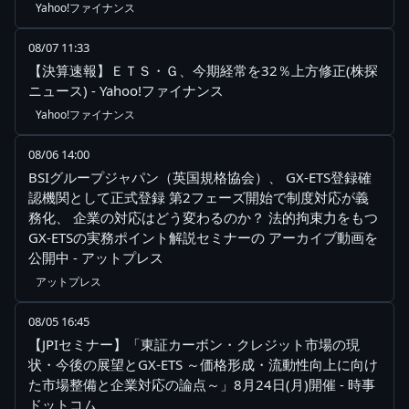
Yahoo!ファイナンス
08/07 11:33
【決算速報】ＥＴＳ・Ｇ、今期経常を32％上方修正(株探
ニュース) - Yahoo!ファイナンス
Yahoo!ファイナンス
08/06 14:00
BSIグループジャパン（英国規格協会）、 GX-ETS登録確
認機関として正式登録 第2フェーズ開始で制度対応が義
務化、 企業の対応はどう変わるのか？ 法的拘束力をもつ
GX-ETSの実務ポイント解説セミナーの アーカイブ動画を
公開中 - アットプレス
アットプレス
08/05 16:45
【JPIセミナー】「東証カーボン・クレジット市場の現
状・今後の展望とGX-ETS ～価格形成・流動性向上に向け
た市場整備と企業対応の論点～」8月24日(月)開催 - 時事
ドットコム