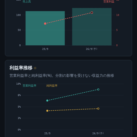
売上高
営業利益
100
10
50
5
0
0
25/9
26/9(予)
利益率推移
⊙
営業利益率と純利益率(%)。分割の影響を受けない収益力の推移
10%
営業利益率
純利益率
8%
5%
3%
0%
25/9
26/9(予)