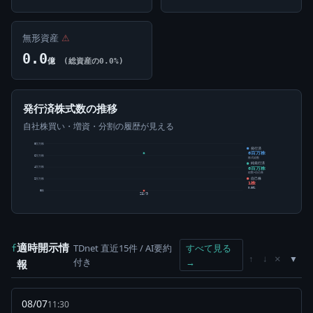
無形資産
⚠
0.0
億
(総資産の0.0%)
発行済株式数の推移
自社株買い・増資・分割の履歴が見える
8百万株
発行済
6百万株
6百万株
株式総数
純発行済
6百万株
4百万株
総数-自己株
自己株
2百万株
1株
0.00%
0株
25/9
適時開示情
TDnet 直近15件 / AI要約
すべて見る
f
×
↑
↓
付き
→
報
08/07
11:30