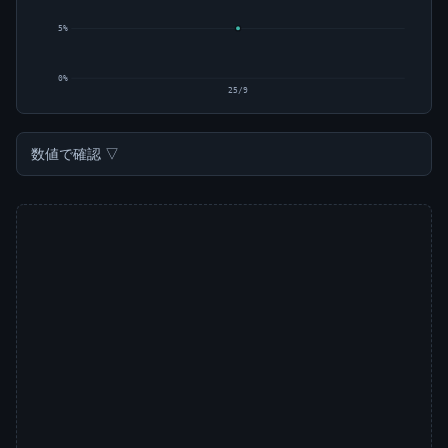
5%
0%
25/9
数値で確認 ▽