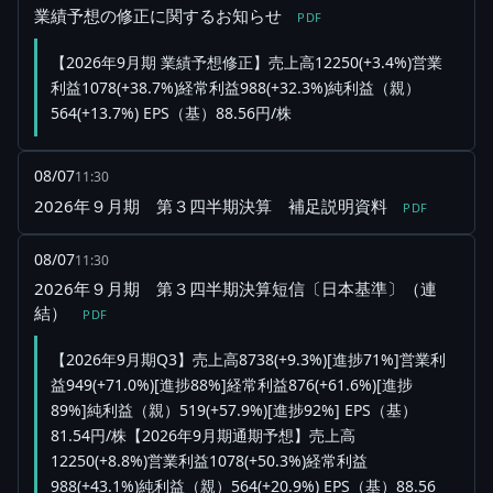
業績予想の修正に関するお知らせ
PDF
【2026年9月期 業績予想修正】売上高12250(+3.4%)営業
利益1078(+38.7%)経常利益988(+32.3%)純利益（親）
564(+13.7%) EPS（基）88.56円/株
08/07
11:30
2026年９月期 第３四半期決算 補足説明資料
PDF
08/07
11:30
2026年９月期 第３四半期決算短信〔日本基準〕（連
結）
PDF
【2026年9月期Q3】売上高8738(+9.3%)[進捗71%]営業利
益949(+71.0%)[進捗88%]経常利益876(+61.6%)[進捗
89%]純利益（親）519(+57.9%)[進捗92%] EPS（基）
81.54円/株【2026年9月期通期予想】売上高
12250(+8.8%)営業利益1078(+50.3%)経常利益
988(+43.1%)純利益（親）564(+20.9%) EPS（基）88.56