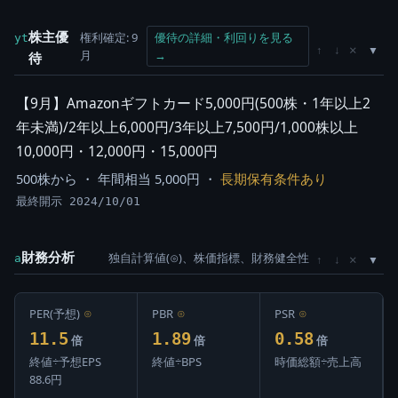
株主優
権利確定: 9
優待の詳細・利回りを見る
yt
×
↑
↓
月
→
待
【9月】Amazonギフトカード5,000円(500株・1年以上2
年未満)/2年以上6,000円/3年以上7,500円/1,000株以上
10,000円・12,000円・15,000円
500株から ・ 年間相当 5,000円 ・
長期保有条件あり
最終開示 2024/10/01
財務分析
独自計算値(⊙)、株価指標、財務健全性
×
a
↑
↓
PER(予想)
⊙
PBR
⊙
PSR
⊙
11.5
1.89
0.58
倍
倍
倍
終値÷予想EPS
終値÷BPS
時価総額÷売上高
88.6円