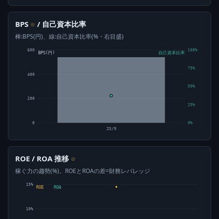
BPS
/ 自己資本比率
⊙
棒:BPS(円)、線:自己資本比率(%・右目盛)
600
100%
BPS(円)
自己資本比率
75%
400
50%
200
25%
0
0%
25/9
ROE / ROA 推移
⊙
稼ぐ力の趨勢(%)。ROEとROAの差=財務レバレッジ
15%
ROE
ROA
10%