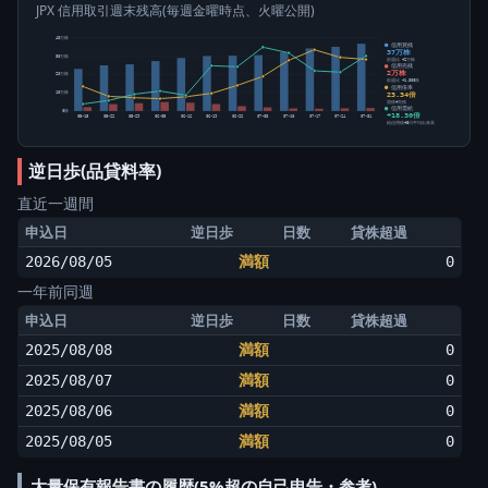
JPX 信用取引週末残高(毎週金曜時点、火曜公開)
40万株
信用買残
37万株
30万株
前週比 +2万株
信用売残
2万株
20万株
前週比 +1,300株
信用倍率
23.34倍
10万株
買残÷売残
信用需給
0株
+18.30倍
05-15
05-22
05-29
06-05
06-12
06-19
06-26
07-03
07-10
07-17
07-24
07-31
純信用残÷5日平均出来高
逆日歩(品貸料率)
直近一週間
申込日
逆日歩
日数
貸株超過
2026/08/05
満額
0
一年前同週
申込日
逆日歩
日数
貸株超過
2025/08/08
満額
0
2025/08/07
満額
0
2025/08/06
満額
0
2025/08/05
満額
0
大量保有報告書の履歴(5%超の自己申告・参考)