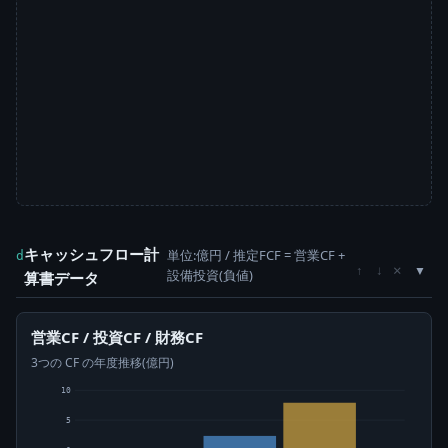
キャッシュフロー計
単位:億円 / 推定FCF = 営業CF +
d
×
↑
↓
設備投資(負値)
算書データ
営業CF / 投資CF / 財務CF
3つの CF の年度推移(億円)
10
5