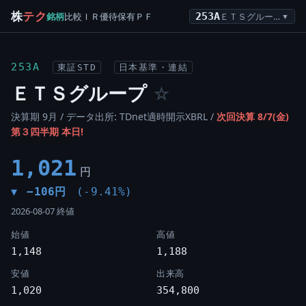
株
テク
銘柄
比較
ＩＲ
優待
保有
ＰＦ
253A
ＥＴＳグループ
▼
253A
東証STD
日本基準・連結
ＥＴＳグループ
☆
決算期 9月 / データ出所: TDnet適時開示XBRL /
次回決算 8/7(金)
第３四半期 本日!
1,021
円
−106円
(-9.41%)
▼
2026-08-07 終値
始値
高値
1,148
1,188
安値
出来高
1,020
354,800