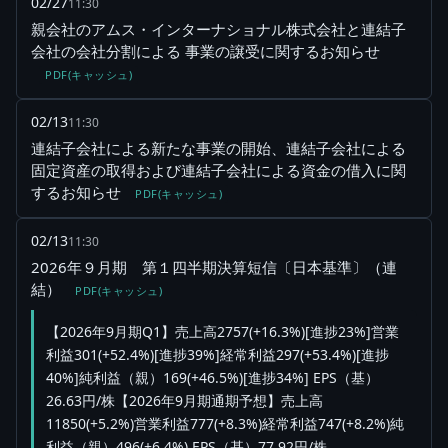
02/27
11:30
親会社のアムス・インターナショナル株式会社と連結子
会社の会社分割による 事業の譲受に関するお知らせ
PDF(キャッシュ)
02/13
11:30
連結子会社による新たな事業の開始、連結子会社による
固定資産の取得および連結子会社による資金の借入に関
するお知らせ
PDF(キャッシュ)
02/13
11:30
2026年９月期 第１四半期決算短信〔日本基準〕（連
結）
PDF(キャッシュ)
【2026年9月期Q1】売上高2757(+16.3%)[進捗23%]営業
利益301(+52.4%)[進捗39%]経常利益297(+53.4%)[進捗
40%]純利益（親）169(+46.5%)[進捗34%] EPS（基）
26.63円/株【2026年9月期通期予想】売上高
11850(+5.2%)営業利益777(+8.3%)経常利益747(+8.2%)純
利益（親）496(+6.4%) EPS（基）77.92円/株