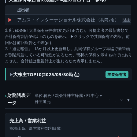
提出者
▶
アムス・インターナショナル株式会社
(共同2名)
過去報
出所: EDINET 大量保有報告書(変更/訂正含む)。各提出者の最新書類で
合計保有割合5%以上のものを表示。▶クリックで共同保有の内訳。前
回比は前回報告との差(pt)。
※「過去報告」=18か月以上更新無し。共同保有グループ再編で新筆頭
が別途報告している可能性があるため、現状の保有を示すものではあり
ません。合計値は重複計上が生じるため表示しません。
大株主TOP10(2025/09/30時点)
主要保有者
財務諸表デ
単位:億円 / 親会社株主帰属 / PL中心 +
c
×
↑
↓
株主還元
ータ
売上高 / 営業利益
棒:売上高、線:営業利益(別目盛)
150
15