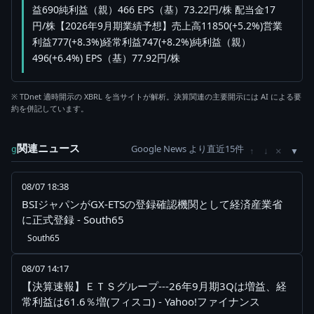
益690純利益（親）466 EPS（基）73.22円/株 配当金17
円/株【2026年9月期業績予想】売上高11850(+5.2%)営業
利益777(+8.3%)経常利益747(+8.2%)純利益（親）
496(+6.4%) EPS（基）77.92円/株
※ TDnet 適時開示の XBRL を当サイトが解析。決算関連の主要開示には AI による要
約を併記しています。
関連ニュース
Google News より直近15件
×
g
↑
↓
08/07 18:38
BSIジャパンがGX-ETSの登録確認機関として経済産業省
に正式登録 - South65
South65
08/07 14:17
【決算速報】ＥＴＳグループ---26年9月期3Qは増益、経
常利益は61.6％増(フィスコ) - Yahoo!ファイナンス