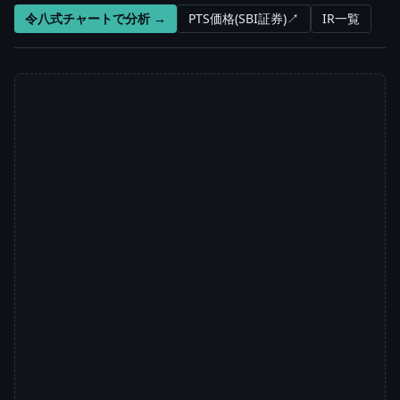
令八式チャートで分析 →
PTS価格(SBI証券)↗
IR一覧