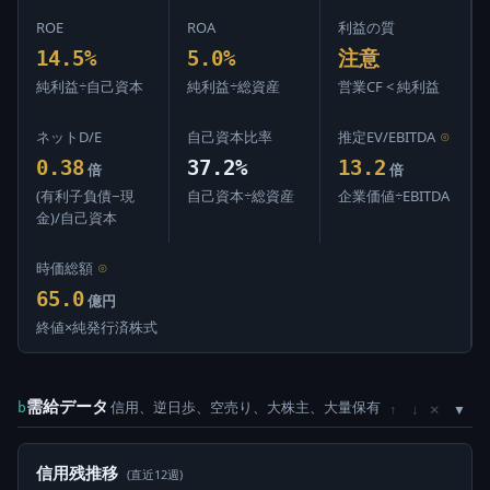
ROE
ROA
利益の質
14.5%
5.0%
注意
純利益÷自己資本
純利益÷総資産
営業CF < 純利益
ネットD/E
自己資本比率
推定EV/EBITDA
⊙
0.38
37.2%
13.2
倍
倍
(有利子負債−現
自己資本÷総資産
企業価値÷EBITDA
金)/自己資本
時価総額
⊙
65.0
億円
終値×純発行済株式
需給データ
信用、逆日歩、空売り、大株主、大量保有
×
b
↑
↓
信用残推移
(直近12週)