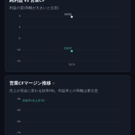
純利益 vs 営業CF
利益の質(乖離が大きいと注意)
純利益
5
0
-5
営業CF
-10
-15
25/9
営業CFマージン推移
⊙
売上が現金に変わる効率(%)。利益率との乖離は要注意
0%
営業CF÷売上高(%)
-2%
-5%
-7%