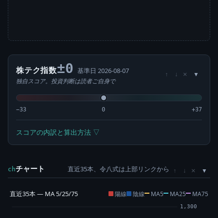
±0
株テク指数
基準日 2026-08-07
×
↑
↓
独自スコア。投資判断は読者ご自身で
−33
0
+37
スコアの内訳と算出方法 ▽
チャート
直近35本、令八式は上部リンクから
×
ch
↑
↓
直近35本 — MA 5/25/75
陽線
陰線
MA5
MA25
MA75
1,300