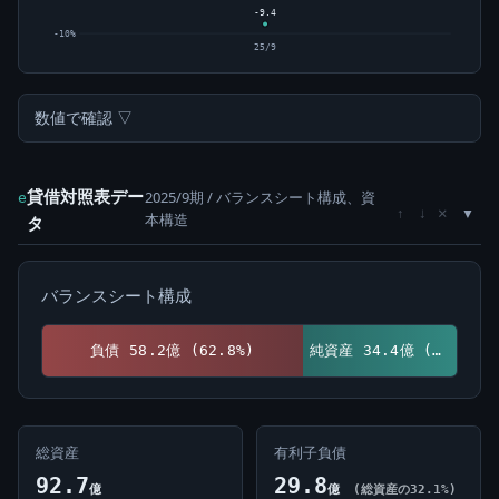
-9.4
-10%
25/9
数値で確認 ▽
貸借対照表デー
2025/9期 / バランスシート構成、資
e
×
↑
↓
本構造
タ
バランスシート構成
負債 58.2億 (62.8%)
純資産 34.4億 (37.2%)
総資産
有利子負債
92.7
29.8
億
億
(総資産の32.1%)