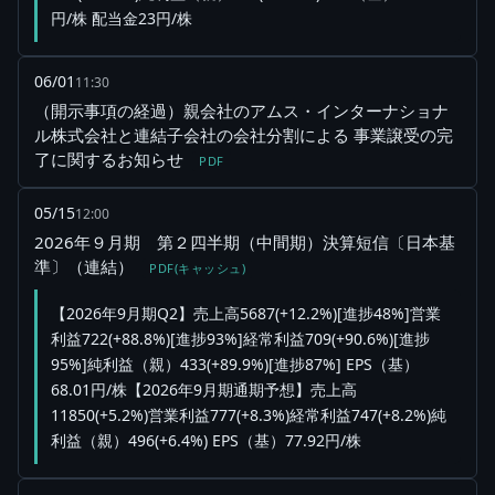
円/株 配当金23円/株
06/01
11:30
（開示事項の経過）親会社のアムス・インターナショナ
ル株式会社と連結子会社の会社分割による 事業譲受の完
了に関するお知らせ
PDF
05/15
12:00
2026年９月期 第２四半期（中間期）決算短信〔日本基
準〕（連結）
PDF(キャッシュ)
【2026年9月期Q2】売上高5687(+12.2%)[進捗48%]営業
利益722(+88.8%)[進捗93%]経常利益709(+90.6%)[進捗
95%]純利益（親）433(+89.9%)[進捗87%] EPS（基）
68.01円/株【2026年9月期通期予想】売上高
11850(+5.2%)営業利益777(+8.3%)経常利益747(+8.2%)純
利益（親）496(+6.4%) EPS（基）77.92円/株