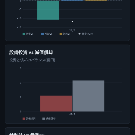
0
-5
-10
-15
25/9
営業CF
投資CF
財務CF
推定FCF⊙
設備投資 vs 減価償却
投資と償却のバランス(億円)
3
2
1
0
25/9
設備投資
減価償却