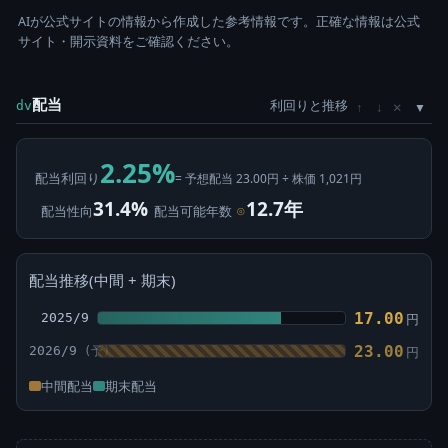
AIが公式サイトの情報から作成した参考情報です。正確な情報は公式
サイト・開示資料をご確認ください。
配当
利回りと推移
×
dv
↑
↓
2.25%
配当利回り
= 予想配当 23.00円 ÷ 株価 1,021円
31.4%
12.7年
配当性向
配当可能年数
⊙
配当推移(中間 + 期末)
17.00
2025/9
円
23.00
2026/9
円
中間配当
期末配当