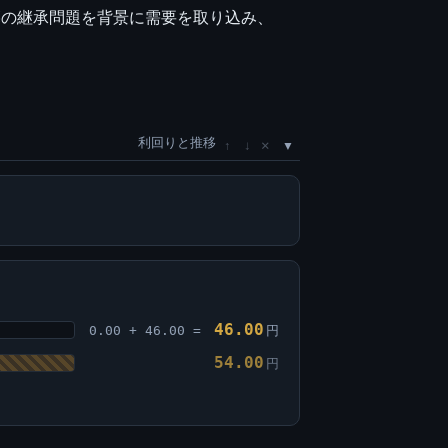
墓の継承問題を背景に需要を取り込み、
利回りと推移
×
↑
↓
46.00
0.00 + 46.00 =
円
54.00
円