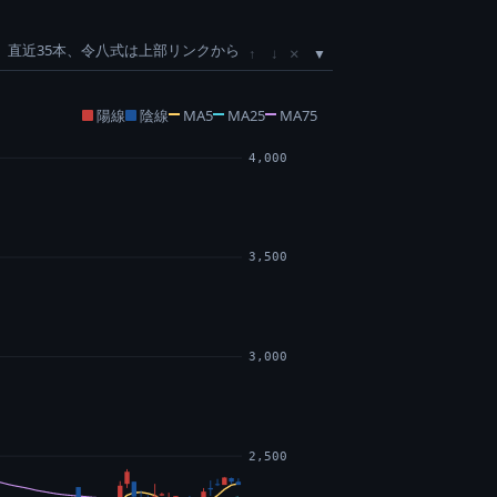
直近35本、令八式は上部リンクから
×
↑
↓
陽線
陰線
MA5
MA25
MA75
4,000
3,500
3,000
2,500