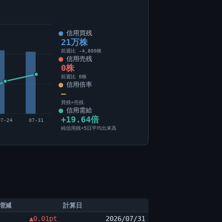
信用買残
21万株
前週比 -4,800株
信用売残
0株
前週比 0株
信用倍率
―
買残÷売残
信用需給
+19.64倍
07-24
07-31
純信用残÷5日平均出来高
増減
計算日
▲0.01pt
2026/07/31