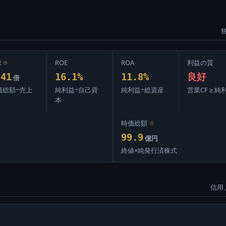
R
⊙
ROE
ROA
利益の質
.41
16.1%
11.8%
良好
倍
価総額÷売上
純利益÷自己資
純利益÷総資産
営業CF ≥ 純
本
時価総額
⊙
99.9
億円
終値×純発行済株式
信用