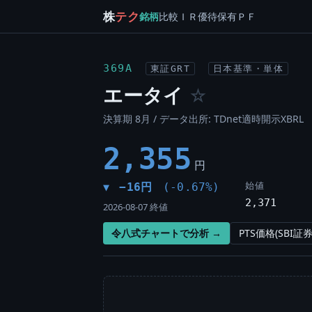
株
テク
銘柄
比較
ＩＲ
優待
保有
ＰＦ
369A
東証GRT
日本基準・単体
エータイ
☆
決算期 8月 / データ出所: TDnet適時開示XBRL
2,355
円
始値
−16円
(-0.67%)
▼
2,371
2026-08-07 終値
令八式チャートで分析 →
PTS価格(SBI証券