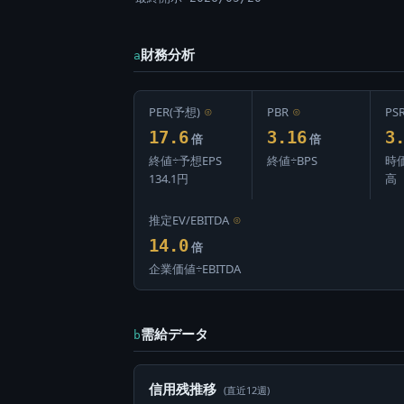
財務分析
a
PER(予想)
⊙
PBR
⊙
PS
17.6
3.16
3
倍
倍
終値÷予想EPS
終値÷BPS
時
134.1円
高
推定EV/EBITDA
⊙
14.0
倍
企業価値÷EBITDA
需給データ
b
信用残推移
(直近12週)