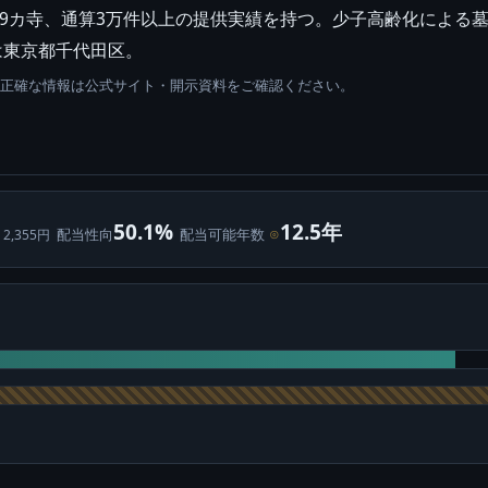
9カ寺、通算3万件以上の提供実績を持つ。少子高齢化による
は東京都千代田区。
。正確な情報は公式サイト・開示資料をご確認ください。
50.1%
12.5年
配当性向
配当可能年数
⊙
 2,355円