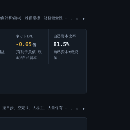
独自計算値(⊙)、株価指標、財務健全性
×
↑
↓
ネットD/E
自己資本比率
-0.65
81.5%
倍
利益
(有利子負債−現
自己資本÷総資
金)/自己資本
産
、逆日歩、空売り、大株主、大量保有
×
↑
↓