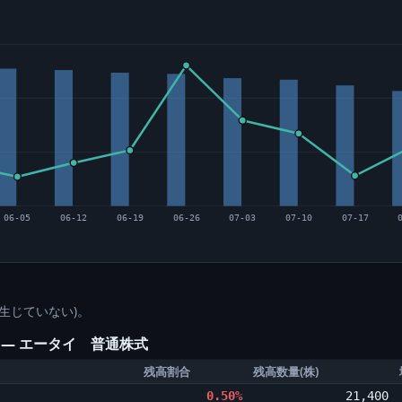
06-05
06-12
06-19
06-26
07-03
07-10
07-17
生じていない)。
 ― エータイ 普通株式
残高割合
残高数量(株)
0.50%
21,400