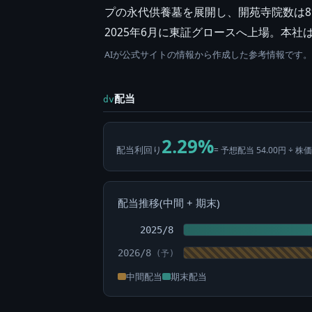
プの永代供養墓を展開し、開苑寺院数は8
2025年6月に東証グロースへ上場。本社
AIが公式サイトの情報から作成した参考情報です
配当
dv
2.29%
配当利回り
= 予想配当 54.00円 ÷ 株価
配当推移(中間 + 期末)
2025/8
2026/8
中間配当
期末配当