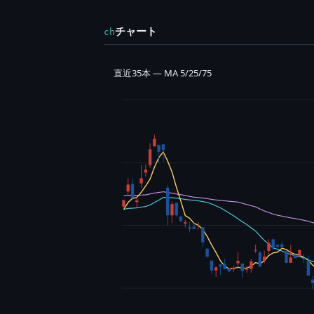
チャート
ch
直近35本 — MA 5/25/75