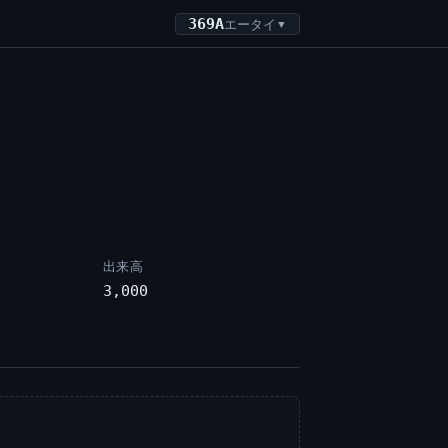
369A
エータイ
▼
出来高
3,000