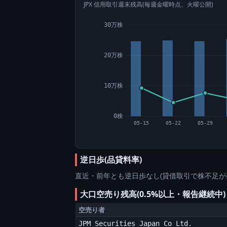
JPX 信用取引週末残高(毎週金曜時点、火曜公開)
30万株
20万株
10万株
0株
05-15
05-22
05-29
逆日歩(品貸料率)
直近・前年とも逆日歩なし(貸借取引で株不足が
大口空売り残高(0.5%以上・報告継続中)
空売り者
JPM Securities Japan Co Ltd.