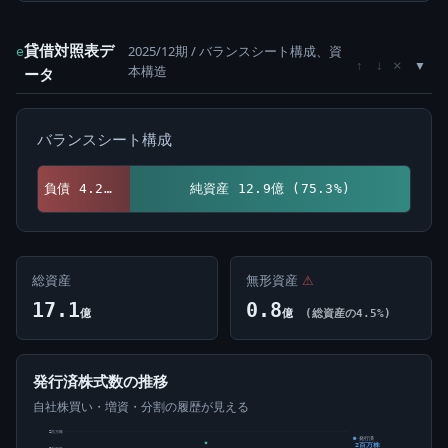
貸借対照表デ
2025/12期 / バランスシート構成、資
e
×
↑
↓
本構造
ータ
バランスシート構成
負債 4.2億 (24.7%)
純資産 12.9億 (75.3%)
総資産
無形資産
⚠
17.1
0.8
億
億
(総資産の4.5%)
発行済株式数の推移
自社株買い・増資・分割の履歴が見える
2百万株
発行済
2百万株
2百万株