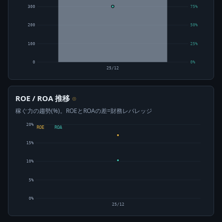
300
75%
200
50%
100
25%
0
0%
25/12
ROE / ROA 推移
⊙
稼ぐ力の趨勢(%)。ROEとROAの差=財務レバレッジ
20%
ROE
ROA
15%
10%
5%
0%
25/12