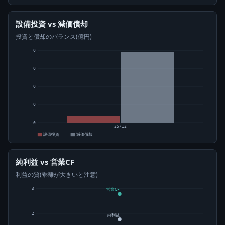
設備投資 vs 減価償却
投資と償却のバランス(億円)
0
0
0
0
0
25/12
設備投資
減価償却
純利益 vs 営業CF
利益の質(乖離が大きいと注意)
3
営業CF
2
純利益