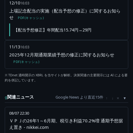
12/10
16:03
上場記念配当の実施（配当予想の修正）に関するお知ら
せ
PDF(キャッシュ)
【配当予想修正】年間配当15.74円→29円
11/13
16:03
2025年12月期通期業績予想の修正に関するお知らせ
PDF(キャッシュ)
※ TDnet 適時開示の XBRL を当サイトが解析。決算関連の主要開示には AI による要
約を併記しています。
関連ニュース
Google News より直近15件
×
g
↑
↓
08/07 22:30
ＶＰＪの26年1～6月期、税引き利益70.2%増 通期予想据
え置き - nikkei.com