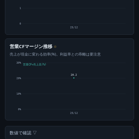
1
0
25/12
営業CFマージン推移
⊙
売上が現金に変わる効率(%)。利益率との乖離は要注意
30%
営業CF÷売上高(%)
20.2
20%
10%
0%
25/12
数値で確認 ▽