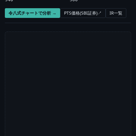
令八式チャートで分析 →
PTS価格(SBI証券)↗
IR一覧