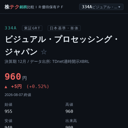
株
テク
銘柄
比較
ＩＲ
優待
保有
ＰＦ
334A
ビジュアル・プロセッシング・ジャパン
▼
334A
東証GRT
日本基準・単体
ビジュアル・プロセッシング・
ジャパン
☆
決算期 12月 / データ出所: TDnet適時開示XBRL
960
円
+5円
(+0.52%)
▲
2026-08-07 終値
始値
高値
955
960
安値
出来高
940
900