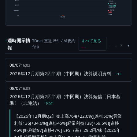
株式総数
純発行済
2百万株
1百万株
総数-自己株
自己株
500,000株
0株
0.00%
0株
25/12
適時開示情
TDnet 直近15件 / AI要約
すべて見る
f
×
↑
↓
付き
→
報
08/07
16:03
2026年12月期第2四半期（中間期）決算説明資料
PDF
08/07
16:03
2026年12月期第2四半期（中間期）決算短信〔日本基
準〕（非連結）
PDF
【2026年12月期Q2】売上高764(+22.0%)[進捗50%]営業
利益136(+34.6%)[進捗45%]経常利益138(+59.5%)[進捗
46%]純利益97[進捗47%] EPS（基）29.2円/株【2026年