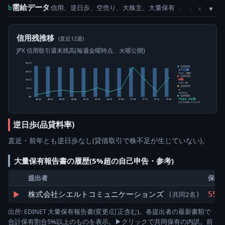
需給データ
信用、逆日歩、空売り、大株主、大量保有
×
b
↑
↓
信用残推移
(直近12週)
JPX 信用取引週末残高(毎週金曜時点、火曜公開)
20万株
信用買残
17万株
15万株
前週比 -900株
信用売残
0株
10万株
前週比 0株
信用倍率
5万株
―
買残÷売残
信用需給
0株
+121.21倍
05-15
05-22
05-29
06-05
06-12
06-19
06-26
07-03
07-10
07-17
07-24
07-31
純信用残÷5日平均出来高
逆日歩(品貸料率)
直近・前年とも逆日歩なし(貸借取引で株不足が生じていない)。
大量保有報告書の履歴(5%超の自己申告・参考)
提出者
保有
▶
株式会社シエルトコミュニケーションズ
55.
(共同2名)
出所: EDINET 大量保有報告書(変更/訂正含む)。各提出者の最新書類で
合計保有割合5%以上のものを表示。▶クリックで共同保有の内訳。前