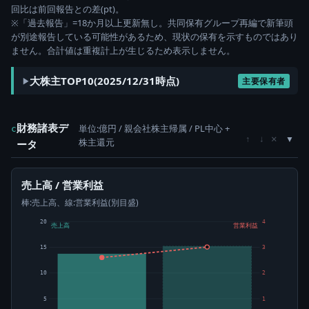
回比は前回報告との差(pt)。
※「過去報告」=18か月以上更新無し。共同保有グループ再編で新筆頭
が別途報告している可能性があるため、現状の保有を示すものではあり
ません。合計値は重複計上が生じるため表示しません。
大株主TOP10(2025/12/31時点)
主要保有者
財務諸表デ
単位:億円 / 親会社株主帰属 / PL中心 +
c
×
↑
↓
株主還元
ータ
売上高 / 営業利益
棒:売上高、線:営業利益(別目盛)
20
4
売上高
営業利益
15
3
10
2
5
1