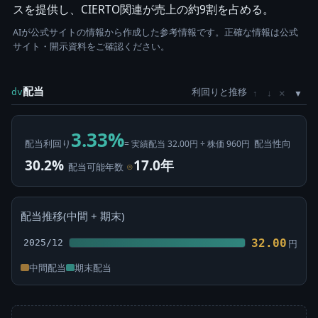
スを提供し、CIERTO関連が売上の約9割を占める。
AIが公式サイトの情報から作成した参考情報です。正確な情報は公式
サイト・開示資料をご確認ください。
配当
利回りと推移
×
dv
↑
↓
3.33%
配当利回り
配当性向
= 実績配当 32.00円 ÷ 株価 960円
30.2%
17.0年
配当可能年数
⊙
配当推移(中間 + 期末)
32.00
2025/12
円
中間配当
期末配当