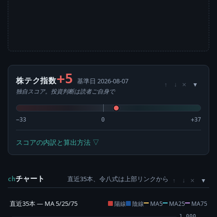
+5
株テク指数
基準日 2026-08-07
×
↑
↓
独自スコア。投資判断は読者ご自身で
−33
0
+37
スコアの内訳と算出方法 ▽
チャート
直近35本、令八式は上部リンクから
×
ch
↑
↓
直近35本 — MA 5/25/75
陽線
陰線
MA5
MA25
MA75
1,000