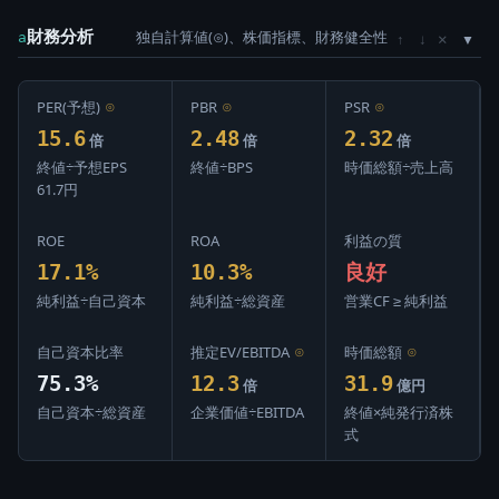
財務分析
独自計算値(⊙)、株価指標、財務健全性
×
a
↑
↓
PER(予想)
⊙
PBR
⊙
PSR
⊙
15.6
2.48
2.32
倍
倍
倍
終値÷予想EPS
終値÷BPS
時価総額÷売上高
61.7円
ROE
ROA
利益の質
17.1%
10.3%
良好
純利益÷自己資本
純利益÷総資産
営業CF ≥ 純利益
自己資本比率
推定EV/EBITDA
⊙
時価総額
⊙
75.3%
12.3
31.9
倍
億円
自己資本÷総資産
企業価値÷EBITDA
終値×純発行済株
式