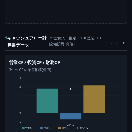
キャッシュフロー計
単位:億円 / 推定FCF = 営業CF +
d
×
↑
↓
設備投資(負値)
算書データ
営業CF / 投資CF / 財務CF
3つの CF の年度推移(億円)
4
3
2
1
0
-1
25/12
営業CF
投資CF
財務CF
推定FCF⊙