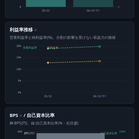
0
0
25/12
26/12(予)
利益率推移
⊙
営業利益率と純利益率(%)。分割の影響を受けない収益力の推移
20%
営業利益率
純利益率
15%
10%
5%
0%
25/12
26/12(予)
BPS
/ 自己資本比率
⊙
棒:BPS(円)、線:自己資本比率(%・右目盛)
400
100%
BPS(円)
自己資本比率