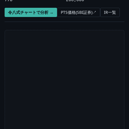
令八式チャートで分析 →
PTS価格(SBI証券)↗
IR一覧