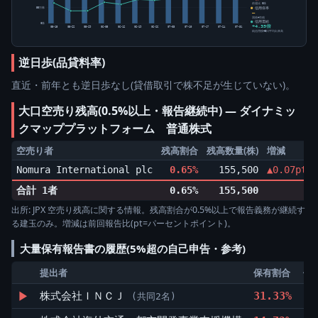
前週比 0株
信用倍率
50万株
―
買残÷売残
信用需給
0株
+4.35倍
05-15
05-22
05-29
06-05
06-12
06-19
06-26
07-03
07-10
07-17
07-24
07-31
純信用残÷5日平均出来高
逆日歩(品貸料率)
直近・前年とも逆日歩なし(貸借取引で株不足が生じていない)。
大口空売り残高(0.5%以上・報告継続中) ― ダイナミッ
クマッププラットフォーム 普通株式
空売り者
残高割合
残高数量(株)
増減
Nomura International plc
0.65%
155,500
▲0.07pt
合計 1者
0.65%
155,500
出所: JPX 空売り残高に関する情報。残高割合が0.5%以上で報告義務が継続す
る建玉のみ。増減は前回報告比(pt=パーセントポイント)。
大量保有報告書の履歴(5%超の自己申告・参考)
提出者
保有割合
保有
▶
株式会社ＩＮＣＪ
31.33%
7,
(共同2名)