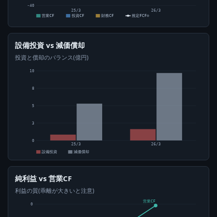
-40
25/3
26/3
営業CF
投資CF
財務CF
推定FCF⊙
設備投資 vs 減価償却
投資と償却のバランス(億円)
10
8
5
3
0
25/3
26/3
設備投資
減価償却
純利益 vs 営業CF
利益の質(乖離が大きいと注意)
営業CF
0