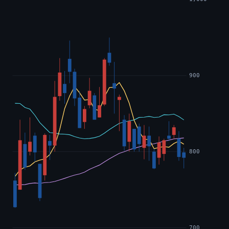
900
800
700