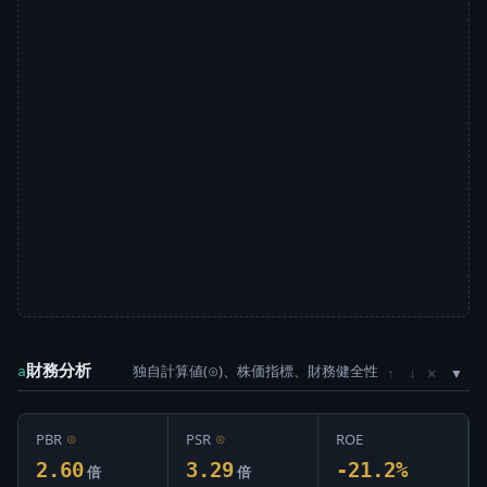
財務分析
独自計算値(⊙)、株価指標、財務健全性
×
a
↑
↓
PBR
⊙
PSR
⊙
ROE
2.60
3.29
-21.2%
倍
倍