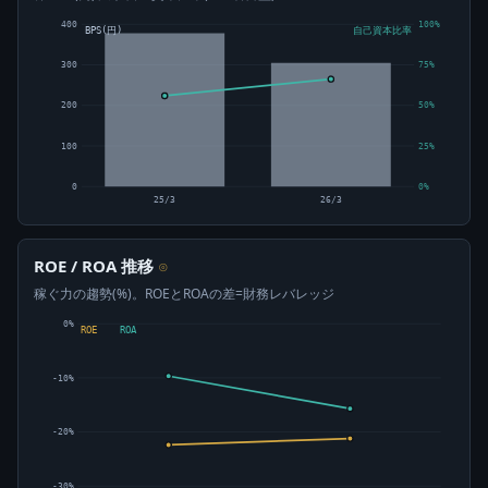
400
100%
BPS(円)
自己資本比率
300
75%
200
50%
100
25%
0
0%
25/3
26/3
ROE / ROA 推移
⊙
稼ぐ力の趨勢(%)。ROEとROAの差=財務レバレッジ
0%
ROE
ROA
-10%
-20%
-30%