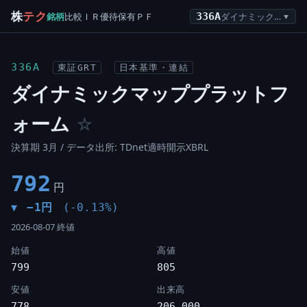
株
テク
銘柄
比較
ＩＲ
優待
保有
ＰＦ
336A
ダイナミックマッププラットフォーム
▼
336A
東証GRT
日本基準・連結
ダイナミックマッププラットフ
ォーム
☆
決算期 3月 / データ出所: TDnet適時開示XBRL
792
円
−1円
(-0.13%)
▼
2026-08-07 終値
始値
高値
799
805
安値
出来高
778
206,000