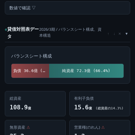
数値で確認 ▽
貸借対照表デー
2026/3期 / バランスシート構成、資
e
×
↑
↓
本構造
タ
バランスシート構成
負債 36.6億 (33.6%)
純資産 72.3億 (66.4%)
総資産
有利子負債
108.9
15.6
億
億
(総資産の14.3%)
無形資産
⚠
営業権(のれん)
⚠