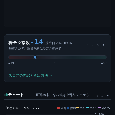
-14
株テク指数
基準日 2026-08-07
×
↑
↓
独自スコア。投資判断は読者ご自身で
−33
0
+37
スコアの内訳と算出方法 ▽
チャート
直近35本、令八式は上部リンクから
×
ch
↑
↓
直近35本 — MA 5/25/75
陽線
陰線
MA5
MA25
MA75
1,000