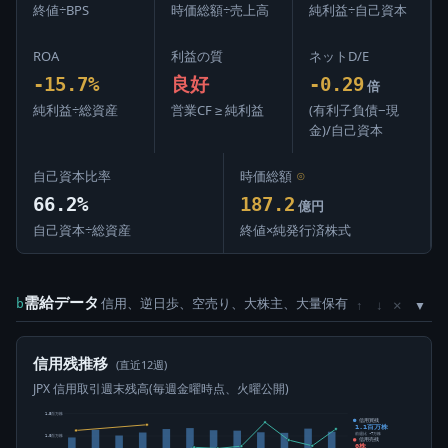
終値÷BPS
時価総額÷売上高
純利益÷自己資本
ROA
利益の質
ネットD/E
-15.7%
良好
-0.29
倍
純利益÷総資産
営業CF ≥ 純利益
(有利子負債−現
金)/自己資本
自己資本比率
時価総額
⊙
66.2%
187.2
億円
自己資本÷総資産
終値×純発行済株式
需給データ
信用、逆日歩、空売り、大株主、大量保有
×
b
↑
↓
信用残推移
(直近12週)
JPX 信用取引週末残高(毎週金曜時点、火曜公開)
1.5百万株
信用買残
1.1百万株
前週比 -7万株
1.0百万株
信用売残
0株