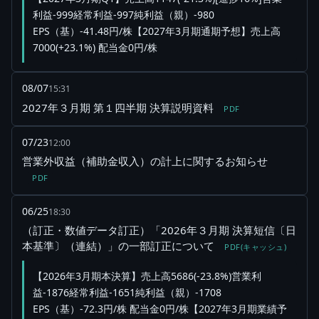
利益-999経常利益-997純利益（親）-980
EPS（基）-41.48円/株【2027年3月期通期予想】売上高
7000(+23.1%) 配当金0円/株
08/07
15:31
2027年３月期 第１四半期 決算説明資料
PDF
07/23
12:00
営業外収益（補助金収入）の計上に関するお知らせ
PDF
06/25
18:30
（訂正・数値データ訂正）「2026年３月期 決算短信〔日
本基準〕（連結）」の一部訂正について
PDF(キャッシュ)
【2026年3月期本決算】売上高5686(-23.8%)営業利
益-1876経常利益-1651純利益（親）-1708
EPS（基）-72.3円/株 配当金0円/株【2027年3月期業績予