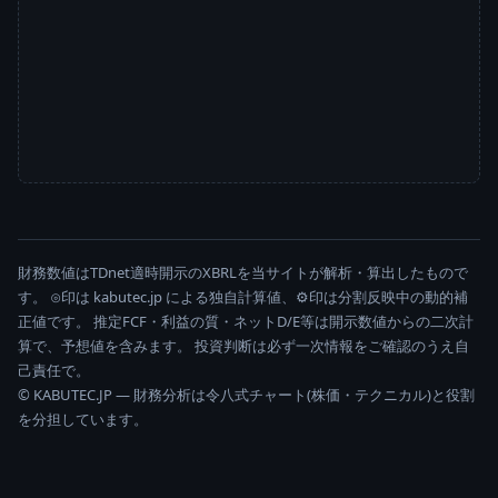
財務数値はTDnet適時開示のXBRLを当サイトが解析・算出したもので
す。 ⊙印は kabutec.jp による独自計算値、⚙印は分割反映中の動的補
正値です。 推定FCF・利益の質・ネットD/E等は開示数値からの二次計
算で、予想値を含みます。 投資判断は必ず一次情報をご確認のうえ自
己責任で。
© KABUTEC.JP — 財務分析は令八式チャート(株価・テクニカル)と役割
を分担しています。