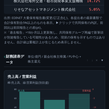
株式会社海外交通・都市開発事業支援機構
14.72%
3,
りそなアセットマネジメント株式会社
5.05%
1,
出所: EDINET 大量保有報告書(変更/訂正含む)。各提出者の最新書類で
合計保有割合5%以上のものを表示。▶クリックで共同保有の内訳。前
回比は前回報告との差(pt)。
※「過去報告」=18か月以上更新無し。共同保有グループ再編で新筆頭
が別途報告している可能性があるため、現状の保有を示すものではあり
ません。合計値は重複計上が生じるため表示しません。
財務諸表デ
単位:億円 / 親会社株主帰属 / PL中心 +
c
×
↑
↓
株主還元
ータ
売上高 / 営業利益
棒:売上高、線:営業利益(別目盛)
80
0
売上高
営業利益
60
-5
40
-10