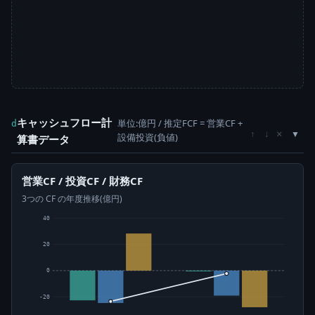
キャッシュフロー計
単位:億円 / 推定FCF = 営業CF +
d
×
↑
↓
設備投資(負値)
算書データ
営業CF / 投資CF / 財務CF
3つの CF の年度推移(億円)
40
20
0
-20