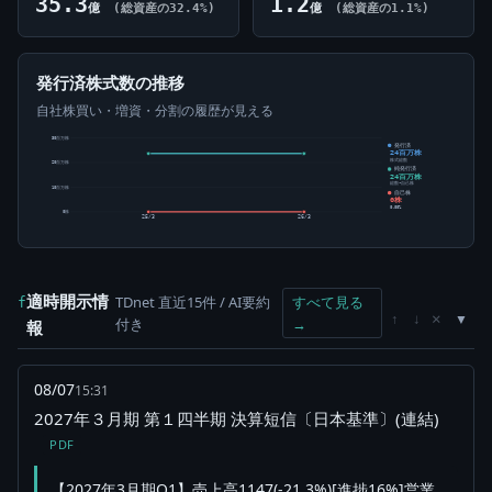
35.3
1.2
億
(総資産の32.4%)
億
(総資産の1.1%)
発行済株式数の推移
自社株買い・増資・分割の履歴が見える
30百万株
発行済
24百万株
株式総数
20百万株
純発行済
24百万株
総数-自己株
10百万株
自己株
0株
0.00%
0株
25/3
26/3
適時開示情
TDnet 直近15件 / AI要約
すべて見る
f
×
↑
↓
付き
→
報
08/07
15:31
2027年３月期 第１四半期 決算短信〔日本基準〕(連結)
PDF
【2027年3月期Q1】売上高1147(-21.3%)[進捗16%]営業