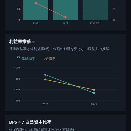
20
-15
0
-20
25/3
26/3
27/3(予)
利益率推移
⊙
営業利益率と純利益率(%)。分割の影響を受けない収益力の推移
0%
営業利益率
純利益率
-10%
-20%
-30%
-40%
25/3
26/3
BPS
/ 自己資本比率
⊙
棒:BPS(円)、線:自己資本比率(%・右目盛)