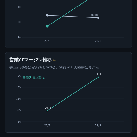
-10
純利益
-20
-30
25/3
26/3
営業CFマージン推移
⊙
売上が現金に変わる効率(%)。利益率との乖離は要注意
-1.1
0%
営業CF÷売上高(%)
-10%
-20%
-30.4
-30%
-40%
25/3
26/3