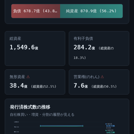
負債 678.7億 (43.8%)
純資産 870.9億 (56.2%)
総資産
有利子負債
1,549.6
284.2
億
億
(総資産の
18.3%)
無形資産
⚠
営業権(のれん)
⚠
38.4
7.6
億
(総資産の2.5%)
億
(総資産の0.5%)
発行済株式数の推移
自社株買い・増資・分割の履歴が見える
1.00億株
発行済
82百万株
75百万株
株式総数
純発行済
78百万株
50百万株