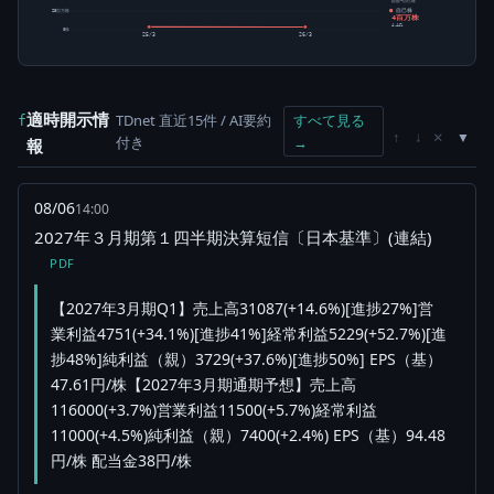
総数-自己株
自己株
25百万株
4百万株
4.44%
0株
25/3
26/3
適時開示情
TDnet 直近15件 / AI要約
すべて見る
f
×
↑
↓
付き
→
報
08/06
14:00
2027年３月期第１四半期決算短信〔日本基準〕(連結)
PDF
【2027年3月期Q1】売上高31087(+14.6%)[進捗27%]営
業利益4751(+34.1%)[進捗41%]経常利益5229(+52.7%)[進
捗48%]純利益（親）3729(+37.6%)[進捗50%] EPS（基）
47.61円/株【2027年3月期通期予想】売上高
116000(+3.7%)営業利益11500(+5.7%)経常利益
11000(+4.5%)純利益（親）7400(+2.4%) EPS（基）94.48
円/株 配当金38円/株