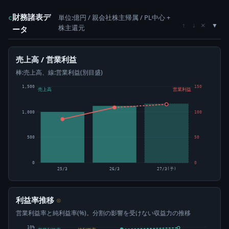
財務諸表デ
単位:億円 / 親会社株主帰属 / PL中心 +
c
×
↑
↓
株主還元
ータ
売上高 / 営業利益
棒:売上高、線:営業利益(別目盛)
1,500
150
売上高
営業利益
1,000
100
500
50
0
0
25/3
26/3
27/3(予)
利益率推移
⊙
営業利益率と純利益率(%)。分割の影響を受けない収益力の推移
10%