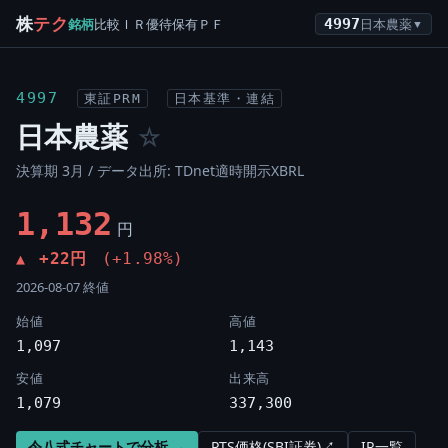
株
テク
銘柄
比較
ＩＲ
優待
保有
ＰＦ
4997
日本農薬
▼
4997
東証PRM
日本基準・連結
日本農薬
☆
決算期 3月 / データ出所: TDnet適時開示XBRL
1,132
円
+22円
(+1.98%)
▲
2026-08-07 終値
始値
高値
1,097
1,143
安値
出来高
1,079
337,300
令八式チャートで分析 →
PTS価格(SBI証券)↗
IR一覧