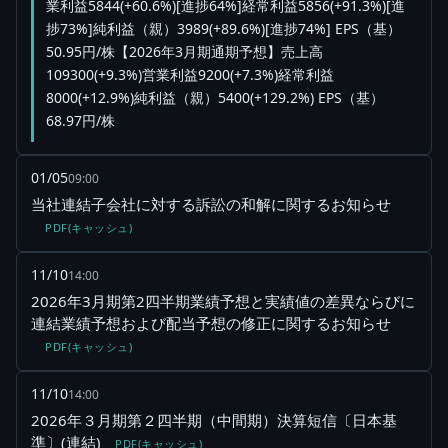
業利益5844(+60.6%)[進捗64%]経常利益5856(+91.3%)[進
捗73%]純利益（親）3989(+89.6%)[進捗74%] EPS（基）
50.95円/株【2026年3月期通期予想】売上高
109300(+9.3%)営業利益9200(+7.3%)経常利益
8000(+12.9%)純利益（親）5400(+129.2%) EPS（基）
68.97円/株
01/05
09:00
当社連結子会社に対する訴訟の和解に関するお知らせ
PDF(キャッシュ)
11/10
14:00
2026年3月期第2四半期業績予想と実績値の差異ならびに
連結業績予想および配当予想の修正に関するお知らせ
PDF(キャッシュ)
11/10
14:00
2026年３月期第２四半期（中間期）決算短信〔日本基
準〕(連結)
PDF(キャッシュ)