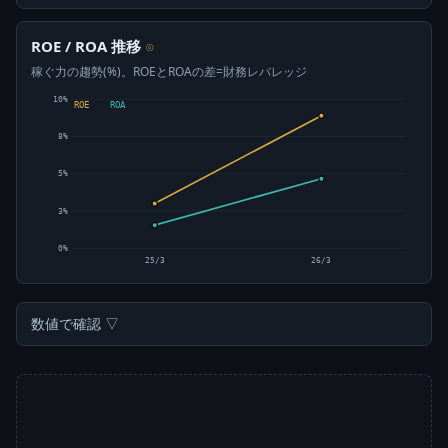
ROE / ROA 推移
⊙
稼ぐ力の趨勢(%)。ROEとROAの差=財務レバレッジ
10%
ROE
ROA
8%
5%
3%
0%
25/3
26/3
数値で確認 ▽