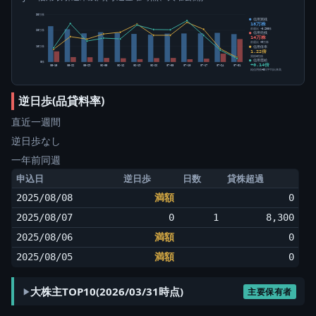
30万株
信用買残
18万株
前週比 -8,200株
20万株
信用売残
14万株
前週比 +9万株
信用倍率
10万株
1.22倍
買残÷売残
信用需給
0株
+0.14倍
05-15
05-22
05-29
06-05
06-12
06-19
06-26
07-03
07-10
07-17
07-24
07-31
純信用残÷5日平均出来高
逆日歩(品貸料率)
直近一週間
逆日歩なし
一年前同週
申込日
逆日歩
日数
貸株超過
2025/08/08
満額
0
2025/08/07
0
1
8,300
2025/08/06
満額
0
2025/08/05
満額
0
大株主TOP10(2026/03/31時点)
主要保有者