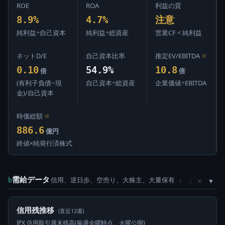
ROE
ROA
利益の質
8.9%
4.7%
注意
純利益÷自己資本
純利益÷総資産
営業CF < 純利益
ネットD/E
自己資本比率
推定EV/EBITDA
⊙
0.10
54.9%
10.8
倍
倍
(有利子負債−現
自己資本÷総資産
企業価値÷EBITDA
金)/自己資本
時価総額
⊙
886.6
億円
終値×純発行済株式
需給データ
信用、逆日歩、空売り、大株主、大量保有
×
b
↑
↓
信用残推移
(直近12週)
JPX 信用取引週末残高(毎週金曜時点、火曜公開)