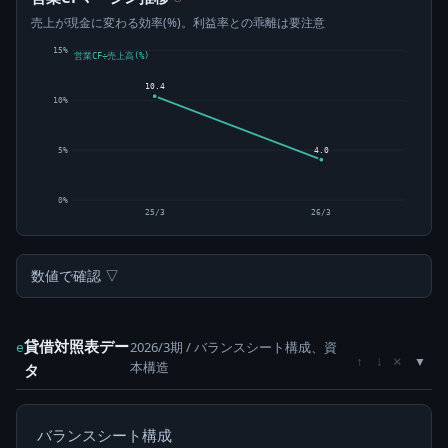
売上が現金に変わる効率(%)。利益率との乖離は要注意
15%
営業CF÷売上高(%)
10.4
10%
4.0
5%
0%
25/3
26/3
数値で確認 ▽
貸借対照表デー
2026/3期 / バランスシート構成、資
e
×
↑
↓
本構造
タ
バランスシート構成