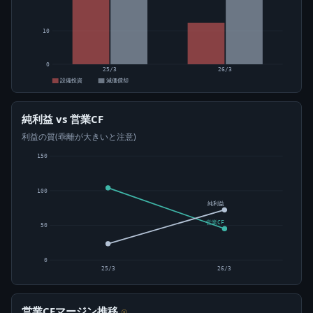
10
0
25/3
26/3
設備投資
減価償却
純利益 vs 営業CF
利益の質(乖離が大きいと注意)
150
100
純利益
営業CF
50
0
25/3
26/3
営業CFマージン推移
⊙