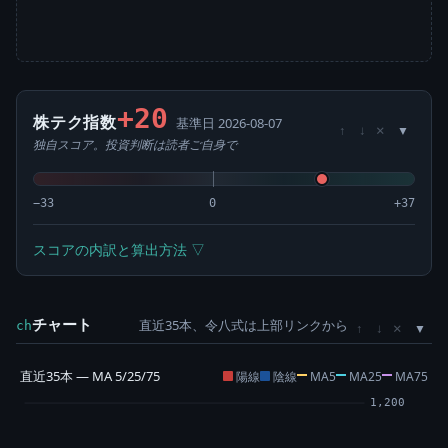
+20
株テク指数
基準日 2026-08-07
×
↑
↓
独自スコア。投資判断は読者ご自身で
−33
0
+37
スコアの内訳と算出方法 ▽
チャート
直近35本、令八式は上部リンクから
×
ch
↑
↓
直近35本 — MA 5/25/75
陽線
陰線
MA5
MA25
MA75
1,200