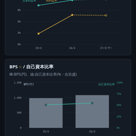
営業利益率
純利益率
8%
5%
3%
0%
25/3
26/3
27/3(予)
BPS
/ 自己資本比率
⊙
棒:BPS(円)、線:自己資本比率(%・右目盛)
1,500
100%
BPS(円)
自己資本比率
75%
1,000
50%
500
25%
0
0%
25/3
26/3