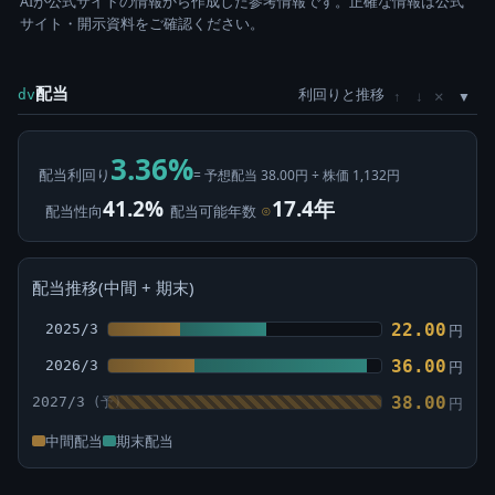
AIが公式サイトの情報から作成した参考情報です。正確な情報は公式
サイト・開示資料をご確認ください。
配当
利回りと推移
×
dv
↑
↓
3.36%
配当利回り
= 予想配当 38.00円 ÷ 株価 1,132円
41.2%
17.4年
配当性向
配当可能年数
⊙
配当推移(中間 + 期末)
22.00
2025/3
円
36.00
2026/3
円
38.00
2027/3
円
中間配当
期末配当