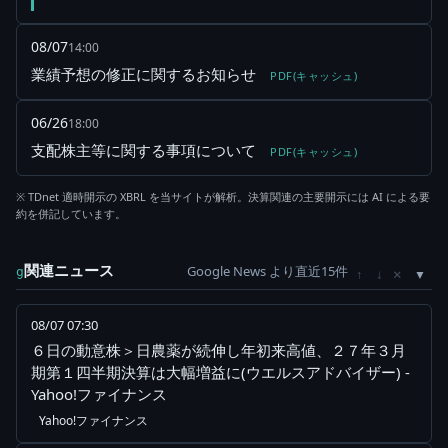
08/07
14:00
業績予想の修正に関するお知らせ
PDF(キャッシュ)
06/26
18:00
支配株主等に関する事項について
PDF(キャッシュ)
※ TDnet 適時開示の XBRL を当サイトが解析。決算関連の主要開示には AI による要
約を併記しています。
関連ニュース
Google News より直近15件
×
g
↑
↓
08/07 07:30
６日の動意株＞日農薬が続伸し年初来高値、２７年３月
期第１四半期決算は大幅増益に(ウエルスアドバイザー) -
Yahoo!ファイナンス
Yahoo!ファイナンス