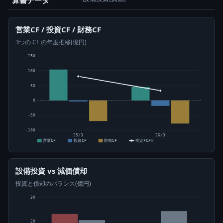
算書データ
営業CF / 投資CF / 財務CF
3つの CF の年度推移(億円)
150
100
50
0
-50
-100
25/3
26/3
営業CF
投資CF
財務CF
推定FCF⊙
設備投資 vs 減価償却
投資と償却のバランス(億円)
30
20