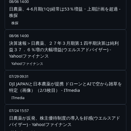
08/06 14:00
日農薬、4-6月期(1Q)経常は53％増益・上期計画を超過 -
株探
株探
08/06 14:00
決算速報＞日農薬、２７年３月期第１四半期決算は純利
益３７．６％増の大幅増益(ウエルスアドバイザー) -
Yahoo!ファイナンス
Yahoo!ファイナンス
07/29 09:31
DJI JAPANと日本農薬が提携 ドローンとAIで空から雑草を
特定（画像）（2/3枚目） - ITmedia
ITmedia
07/24 15:57
日農薬が反発、株主優待制度の導入を好感(ウエルスアド
バイザー) - Yahoo!ファイナンス