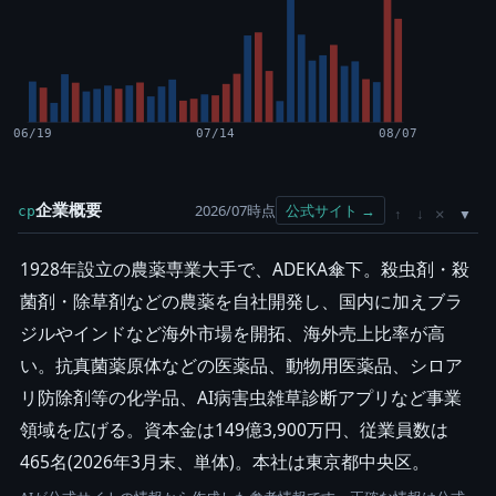
06/19
07/14
08/07
企業概要
2026/07時点
公式サイト →
cp
×
↑
↓
1928年設立の農薬専業大手で、ADEKA傘下。殺虫剤・殺
菌剤・除草剤などの農薬を自社開発し、国内に加えブラ
ジルやインドなど海外市場を開拓、海外売上比率が高
い。抗真菌薬原体などの医薬品、動物用医薬品、シロア
リ防除剤等の化学品、AI病害虫雑草診断アプリなど事業
領域を広げる。資本金は149億3,900万円、従業員数は
465名(2026年3月末、単体)。本社は東京都中央区。