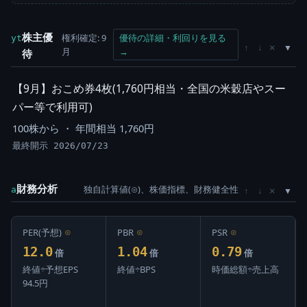
株主優
権利確定: 9
優待の詳細・利回りを見る
yt
×
↑
↓
月
→
待
【9月】おこめ券4枚(1,760円相当・全国の米穀店やスー
パー等で利用可)
100株から ・ 年間相当 1,760円
最終開示 2026/07/23
財務分析
独自計算値(⊙)、株価指標、財務健全性
×
a
↑
↓
PER(予想)
⊙
PBR
⊙
PSR
⊙
12.0
1.04
0.79
倍
倍
倍
終値÷予想EPS
終値÷BPS
時価総額÷売上高
94.5円