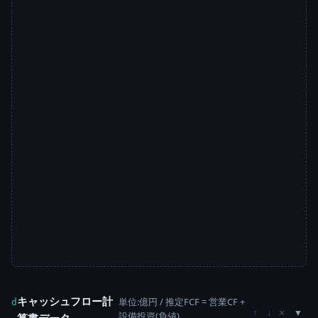
キャッシュフロー計
単位:億円 / 推定FCF = 営業CF +
d
×
↑
↓
設備投資(負値)