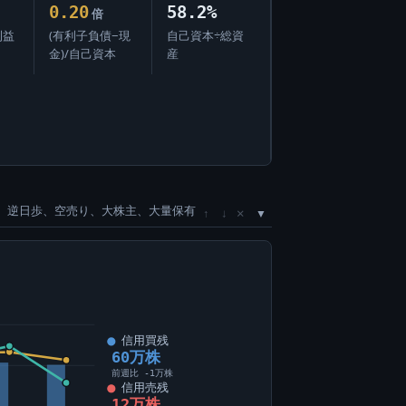
0.20
58.2%
倍
利益
(有利子負債−現
自己資本÷総資
金)/自己資本
産
、逆日歩、空売り、大株主、大量保有
×
↑
↓
信用買残
60万株
前週比 -1万株
信用売残
12万株