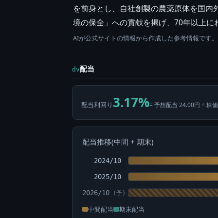
を前身とし、自社創製の農薬原体を国内
境の保全」への貢献を掲げ、70年以上に
AIが公式サイトの情報から作成した参考情報です
配当
dv
3.17%
配当利回り
= 予想配当 24.00円 ÷ 株価
配当推移(中間 + 期末)
2024/10
2025/10
2026/10
中間配当
期末配当