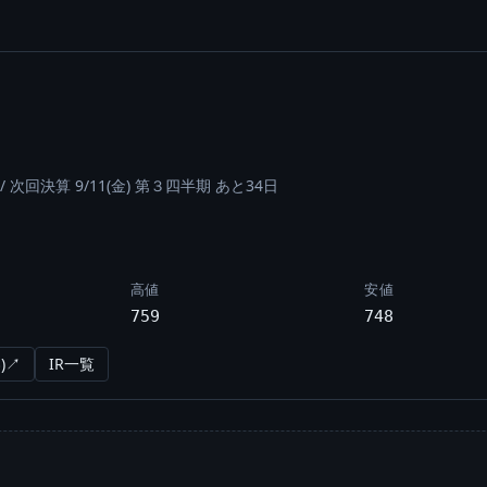
/
次回決算 9/11(金) 第３四半期 あと34日
高値
安値
759
748
)↗
IR一覧