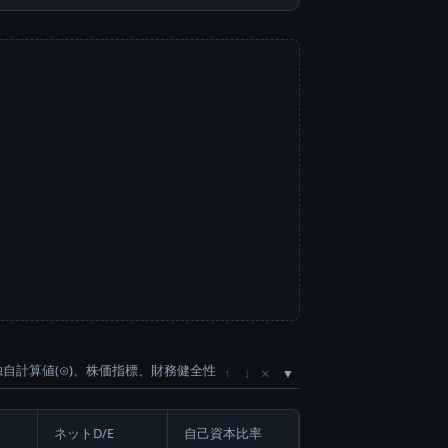
独自計算値(⊙)、株価指標、財務健全性
×
↑
↓
ネットD/E
自己資本比率