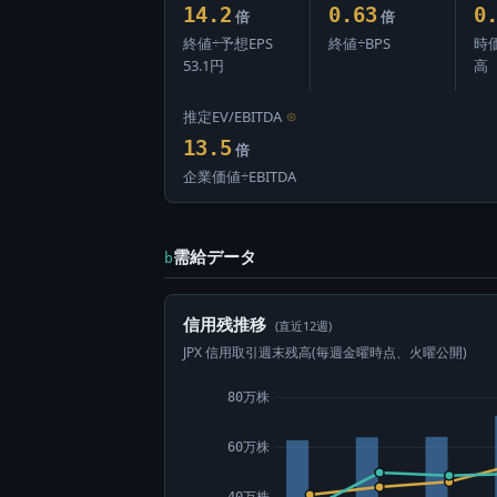
14.2
0.63
0
倍
倍
終値÷予想EPS
終値÷BPS
時
53.1円
高
推定EV/EBITDA
⊙
13.5
倍
企業価値÷EBITDA
需給データ
b
信用残推移
(直近12週)
JPX 信用取引週末残高(毎週金曜時点、火曜公開)
80万株
60万株
40万株