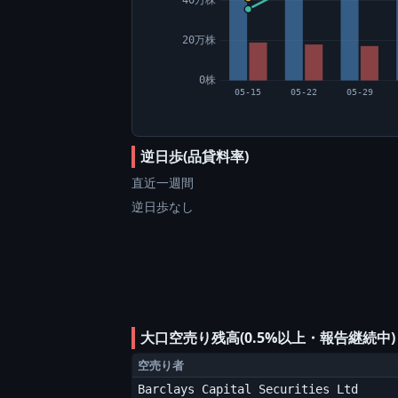
20万株
0株
05-15
05-22
05-29
逆日歩(品貸料率)
直近一週間
逆日歩なし
大口空売り残高(0.5%以上・報告継続中
空売り者
Barclays Capital Securities Ltd