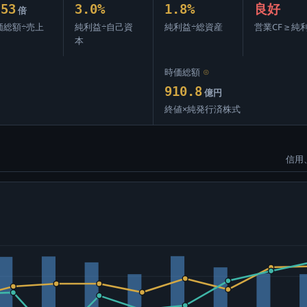
.53
3.0%
1.8%
良好
倍
価総額÷売上
純利益÷自己資
純利益÷総資産
営業CF ≥ 純
本
時価総額
⊙
910.8
億円
終値×純発行済株式
信用