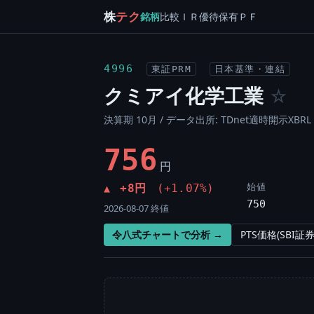
株
テク
銘柄
比較
ＩＲ
優待
保有
ＰＦ
4996
東証PRM
日本基準・連結
クミアイ化学工業
☆
決算期 10月 / データ出所: TDnet適時開示XBRL 
756
円
始値
+8円
(+1.07%)
▲
750
2026-08-07 終値
令八式チャートで分析 →
PTS価格(SBI証券