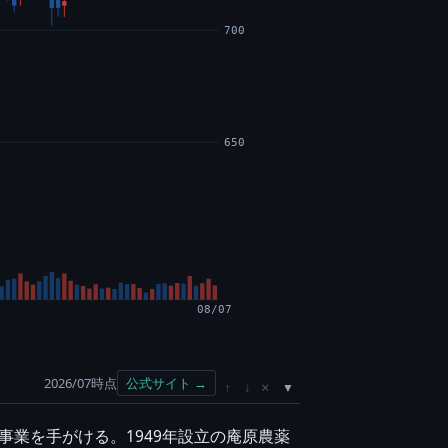
700
650
08/07
2026/07時点
公式サイト →
×
↑
↓
事業を手がける。1949年設立の庵原農薬