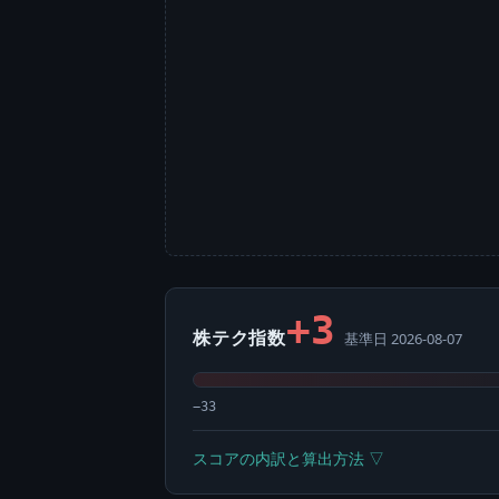
+3
株テク指数
基準日 2026-08-07
−33
スコアの内訳と算出方法 ▽