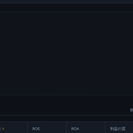
R
⊙
ROE
ROA
利益の質