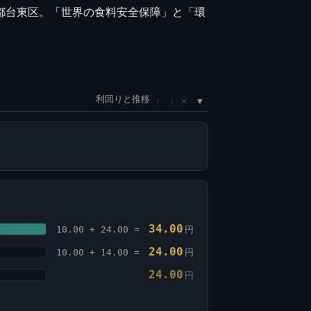
都台東区。「世界の食料安全保障」と「環
利回りと推移
×
↑
↓
34.00
10.00 + 24.00 =
円
24.00
10.00 + 14.00 =
円
24.00
円