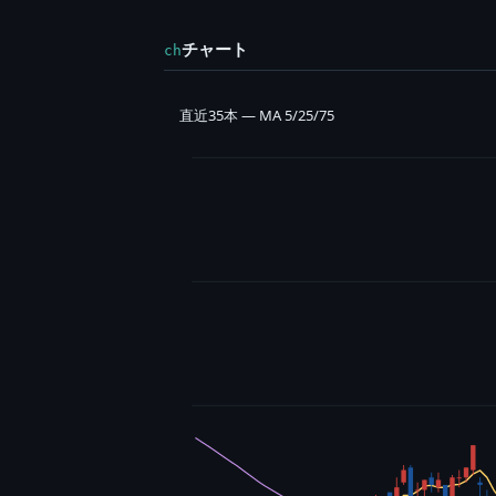
チャート
ch
直近35本 — MA 5/25/75