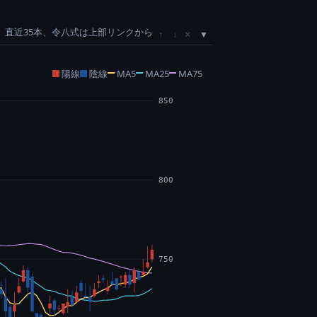
直近35本、令八式は上部リンクから
×
↑
↓
陽線
陰線
MA5
MA25
MA75
850
800
750