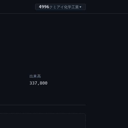
4996
クミアイ化学工業
▼
出来高
337,800