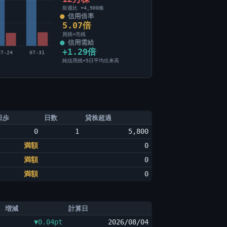
前週比 +4,900株
信用倍率
5.07倍
買残÷売残
信用需給
+1.29倍
07-24
07-31
純信用残÷5日平均出来高
日歩
日数
貸株超過
0
1
5,800
満額
0
満額
0
満額
0
増減
計算日
▼0.04pt
2026/08/04