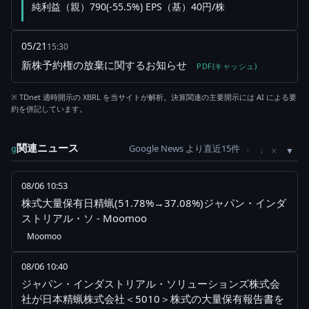
純利益（親）790(-55.5%) EPS（基）40円/株
05/21
15:30
新株予約権の放棄に関するお知らせ
PDF(キャッシュ)
※ TDnet 適時開示の XBRL を当サイトが解析。決算関連の主要開示には AI による要
約を併記しています。
関連ニュース
Google News より直近15件
×
g
↑
↓
08/06 10:53
株式大量保有日精蝋(51.78%→37.08%)ジャパン・インダ
ストリアル・ソ - Moomoo
Moomoo
08/06 10:40
ジャパン・インダストリアル・ソリューションズ株式会
社が日本精蝋株式会社＜5010＞株式の大量保有報告書を