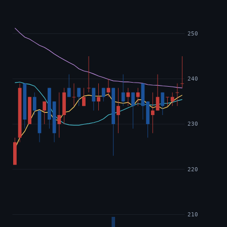
250
240
230
220
210