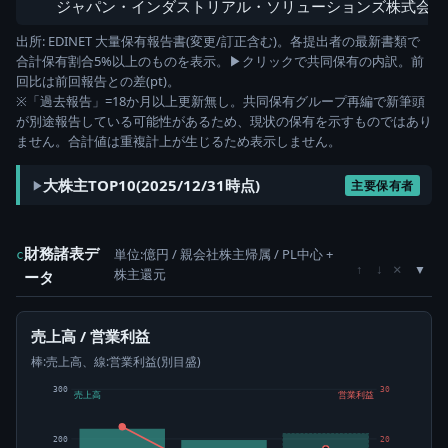
ジャパン・インダストリアル・ソリューションズ株式会社
出所: EDINET 大量保有報告書(変更/訂正含む)。各提出者の最新書類で
合計保有割合5%以上のものを表示。▶クリックで共同保有の内訳。前
回比は前回報告との差(pt)。
※「過去報告」=18か月以上更新無し。共同保有グループ再編で新筆頭
が別途報告している可能性があるため、現状の保有を示すものではあり
ません。合計値は重複計上が生じるため表示しません。
大株主TOP10(2025/12/31時点)
主要保有者
財務諸表デ
単位:億円 / 親会社株主帰属 / PL中心 +
c
×
↑
↓
株主還元
ータ
売上高 / 営業利益
棒:売上高、線:営業利益(別目盛)
300
30
売上高
営業利益
200
20