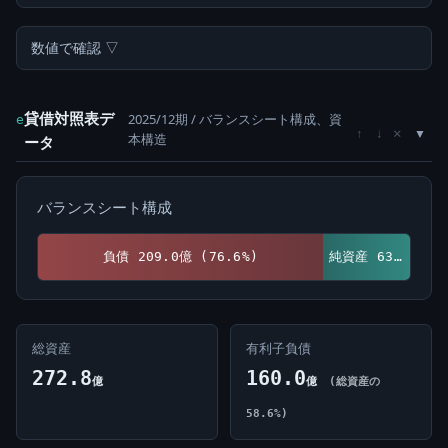
数値で確認 ▽
貸借対照表デ
2025/12期 / バランスシート構成、資
e
×
↑
↓
本構造
ータ
バランスシート構成
負債 209.0億 (76.6%)
純資産 63.8億 (23.4%)
総資産
有利子負債
272.8
160.0
億
億
(総資産の
58.6%)