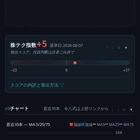
+5
株テク指数
基準日 2026-08-07
×
↑
↓
独自スコア。投資判断は読者ご自身で
−33
0
+37
スコアの内訳と算出方法 ▽
チャート
直近35本、令八式は上部リンクから
×
ch
↑
↓
直近35本 — MA 5/25/75
陽線
陰線
MA5
MA25
MA75
260