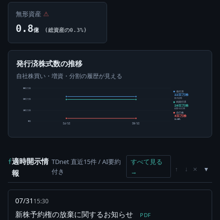
無形資産
⚠
0.8
億
(総資産の0.3%)
発行済株式数の推移
自社株買い・増資・分割の履歴が見える
30百万株
発行済
22百万株
株式総数
20百万株
純発行済
20百万株
総数-自己株
10百万株
自己株
3百万株
11.83%
0株
24/12
25/12
適時開示情
TDnet 直近15件 / AI要約
すべて見る
f
×
↑
↓
付き
→
報
07/31
15:30
新株予約権の放棄に関するお知らせ
PDF