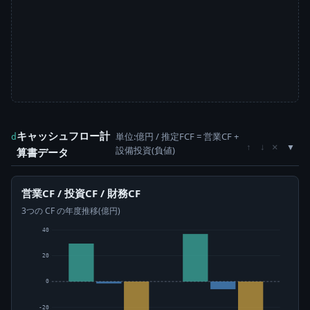
キャッシュフロー計
単位:億円 / 推定FCF = 営業CF +
d
×
↑
↓
設備投資(負値)
算書データ
営業CF / 投資CF / 財務CF
3つの CF の年度推移(億円)
40
20
0
-20