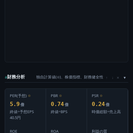
財務分析
独自計算値(⊙)、株価指標、財務健全性
×
a
↑
↓
PER(予想)
⊙
PBR
⊙
PSR
⊙
5.9
0.74
0.24
倍
倍
倍
終値÷予想EPS
終値÷BPS
時価総額÷売上高
40.5円
ROE
ROA
利益の質