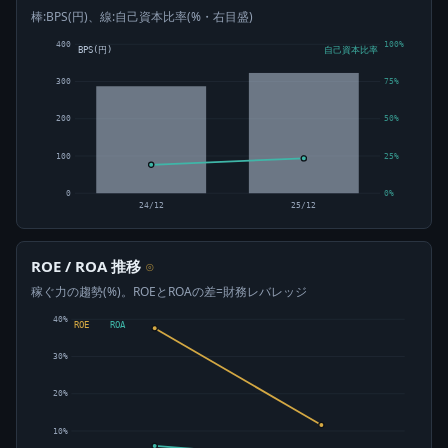
棒:BPS(円)、線:自己資本比率(%・右目盛)
400
100%
BPS(円)
自己資本比率
300
75%
200
50%
100
25%
0
0%
24/12
25/12
ROE / ROA 推移
⊙
稼ぐ力の趨勢(%)。ROEとROAの差=財務レバレッジ
40%
ROE
ROA
30%
20%
10%