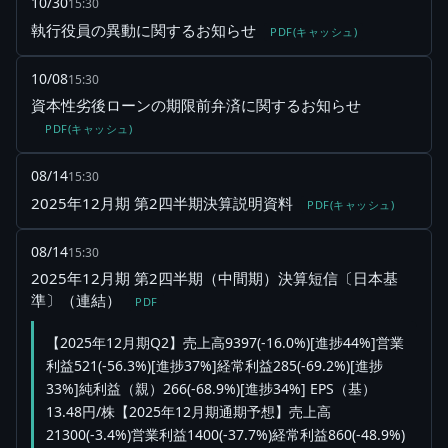
10/30
15:30
執行役員の異動に関するお知らせ
PDF(キャッシュ)
10/08
15:30
資本性劣後ローンの期限前弁済に関するお知らせ
PDF(キャッシュ)
08/14
15:30
2025年12月期 第2四半期決算説明資料
PDF(キャッシュ)
08/14
15:30
2025年12月期 第2四半期（中間期）決算短信〔日本基
準〕（連結）
PDF
【2025年12月期Q2】売上高9397(-16.0%)[進捗44%]営業
利益521(-56.3%)[進捗37%]経常利益285(-69.2%)[進捗
33%]純利益（親）266(-68.9%)[進捗34%] EPS（基）
13.48円/株【2025年12月期通期予想】売上高
21300(-3.4%)営業利益1400(-37.7%)経常利益860(-48.9%)