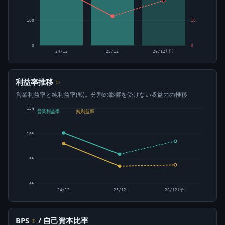
100
10
0
0
24/12
25/12
26/12(予)
利益率推移
⊙
営業利益率と純利益率(%)。分割の影響を受けない収益力の推移
15%
営業利益率
純利益率
10%
5%
0%
24/12
25/12
26/12(予)
BPS
/ 自己資本比率
⊙