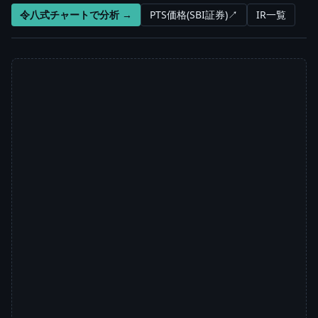
令八式チャートで分析 →
PTS価格(SBI証券)↗
IR一覧