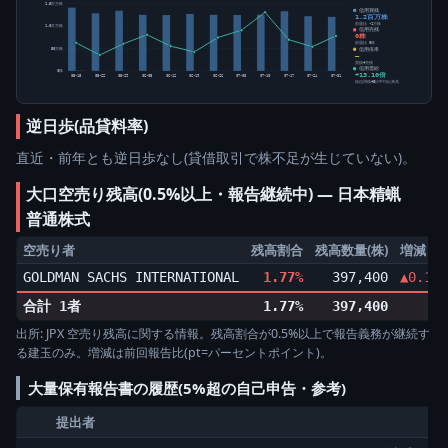
1.5百万株
信用買残
1.2百万株
前週比 -1万株
1.0百万株
信用売残
0株
前週比 0株
信用倍率
50万株
―
買残÷売残
信用需給
0株
+13.10倍
05-15
05-22
05-29
06-05
06-12
06-19
06-26
07-03
07-10
07-17
07-24
07-31
純信用残÷5日平均出来高
逆日歩(品貸料率)
直近・前年とも逆日歩なし(貸借取引で株不足が生じていない)。
大口空売り残高(0.5%以上・報告継続中) ― 日本精蝋
普通株式
空売り者
残高割合
残高数量(株)
増減
GOLDMAN SACHS INTERNATIONAL
1.77%
397,400
▲0.14p
合計 1者
1.77%
397,400
出所: JPX 空売り残高に関する情報。残高割合が0.5%以上で報告義務が継続す
る建玉のみ。増減は前回報告比(pt=パーセントポイント)。
大量保有報告書の履歴(5%超の自己申告・参考)
提出者