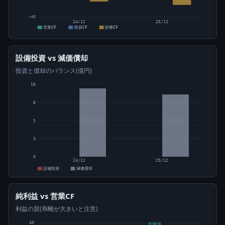
-40
24/12
25/12
営業CF
投資CF
財務CF
設備投資 vs 減価償却
投資と償却のバランス(億円)
10
8
5
3
0
24/12
25/12
設備投資
減価償却
純利益 vs 営業CF
利益の質(乖離が大きいと注意)
40
営業CF