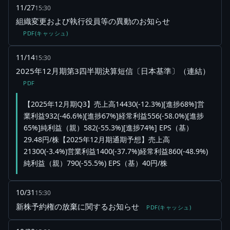
11/27
15:30
組織変更および執行役員等の異動のお知らせ
PDF(キャッシュ)
11/14
15:30
2025年12月期第3四半期決算短信〔日本基準〕（連結）
PDF
【2025年12月期Q3】売上高14430(-12.3%)[進捗68%]営
業利益932(-46.6%)[進捗67%]経常利益556(-58.0%)[進捗
65%]純利益（親）582(-55.3%)[進捗74%] EPS（基）
29.48円/株【2025年12月期通期予想】売上高
21300(-3.4%)営業利益1400(-37.7%)経常利益860(-48.9%)
純利益（親）790(-55.5%) EPS（基）40円/株
10/31
15:30
新株予約権の放棄に関するお知らせ
PDF(キャッシュ)