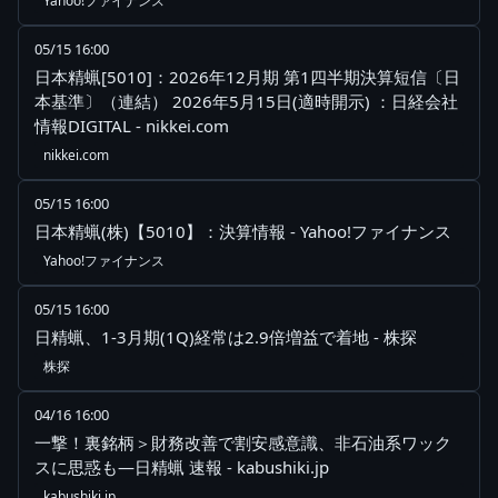
Yahoo!ファイナンス
05/15 16:00
日本精蝋[5010]：2026年12月期 第1四半期決算短信〔日
本基準〕（連結） 2026年5月15日(適時開示) ：日経会社
情報DIGITAL - nikkei.com
nikkei.com
05/15 16:00
日本精蝋(株)【5010】：決算情報 - Yahoo!ファイナンス
Yahoo!ファイナンス
05/15 16:00
日精蝋、1-3月期(1Q)経常は2.9倍増益で着地 - 株探
株探
04/16 16:00
一撃！裏銘柄＞財務改善で割安感意識、非石油系ワック
スに思惑も―日精蝋 速報 - kabushiki.jp
kabushiki.jp