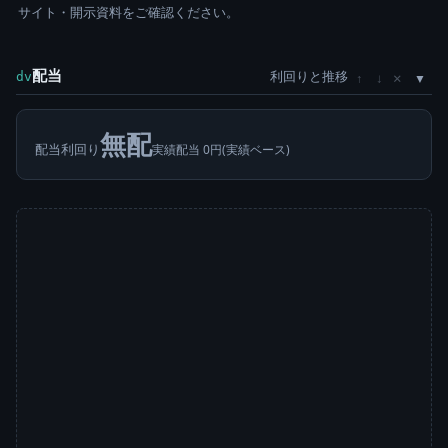
サイト・開示資料をご確認ください。
配当
利回りと推移
×
dv
↑
↓
無配
配当利回り
実績配当 0円(実績ベース)