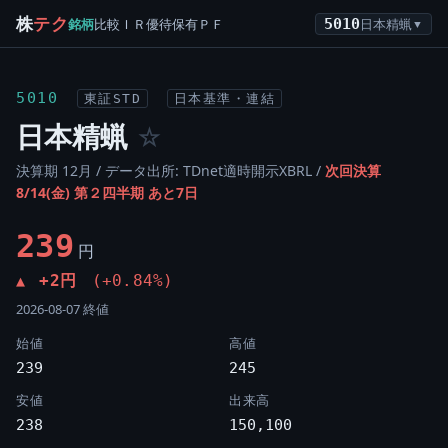
株
テク
銘柄
比較
ＩＲ
優待
保有
ＰＦ
5010
日本精蝋
▼
5010
東証STD
日本基準・連結
日本精蝋
☆
決算期 12月 / データ出所: TDnet適時開示XBRL /
次回決算
8/14(金) 第２四半期 あと7日
239
円
+2円
(+0.84%)
▲
2026-08-07 終値
始値
高値
239
245
安値
出来高
238
150,100