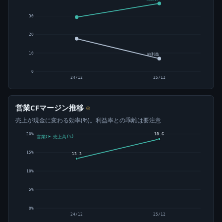
30
20
10
純利益
0
24/12
25/12
営業CFマージン推移
⊙
売上が現金に変わる効率(%)。利益率との乖離は要注意
20%
18.6
営業CF÷売上高(%)
15%
13.3
10%
5%
0%
24/12
25/12