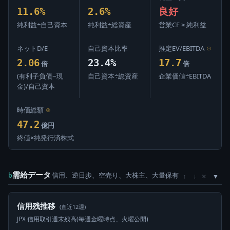
11.6%
2.6%
良好
純利益÷自己資本
純利益÷総資産
営業CF ≥ 純利益
ネットD/E
自己資本比率
推定EV/EBITDA
⊙
2.06
23.4%
17.7
倍
倍
(有利子負債−現
自己資本÷総資産
企業価値÷EBITDA
金)/自己資本
時価総額
⊙
47.2
億円
終値×純発行済株式
需給データ
信用、逆日歩、空売り、大株主、大量保有
×
b
↑
↓
信用残推移
(直近12週)
JPX 信用取引週末残高(毎週金曜時点、火曜公開)