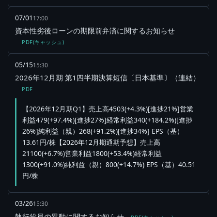
07/01
17:00
資本性劣後ローンの期限前弁済に関するお知らせ
PDF(キャッシュ)
05/15
15:30
2026年12月期 第1四半期決算短信〔日本基準〕（連結）
PDF
【2026年12月期Q1】売上高4503(+4.3%)[進捗21%]営業
利益479(+97.4%)[進捗27%]経常利益340(+184.2%)[進捗
26%]純利益（親）268(+91.2%)[進捗34%] EPS（基）
13.61円/株【2026年12月期通期予想】売上高
21100(+6.7%)営業利益1800(+53.4%)経常利益
1300(+91.0%)純利益（親）800(+14.7%) EPS（基）40.51
円/株
03/26
15:30
執行役員の異動に関するお知らせ