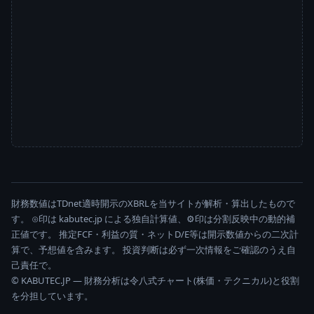
財務数値はTDnet適時開示のXBRLを当サイトが解析・算出したもので
す。 ⊙印は kabutec.jp による独自計算値、⚙印は分割反映中の動的補
正値です。 推定FCF・利益の質・ネットD/E等は開示数値からの二次計
算で、予想値を含みます。 投資判断は必ず一次情報をご確認のうえ自
己責任で。
© KABUTEC.JP — 財務分析は令八式チャート(株価・テクニカル)と役割
を分担しています。