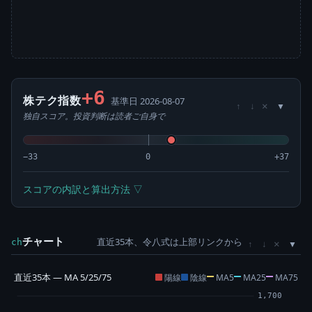
+6
株テク指数
基準日 2026-08-07
×
↑
↓
独自スコア。投資判断は読者ご自身で
−33
0
+37
スコアの内訳と算出方法 ▽
チャート
直近35本、令八式は上部リンクから
×
ch
↑
↓
直近35本 — MA 5/25/75
陽線
陰線
MA5
MA25
MA75
1,700