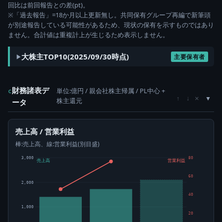
回比は前回報告との差(pt)。
※「過去報告」=18か月以上更新無し。共同保有グループ再編で新筆頭
が別途報告している可能性があるため、現状の保有を示すものではあり
ません。合計値は重複計上が生じるため表示しません。
大株主TOP10(2025/09/30時点)
主要保有者
財務諸表デ
単位:億円 / 親会社株主帰属 / PL中心 +
c
×
↑
↓
株主還元
ータ
売上高 / 営業利益
棒:売上高、線:営業利益(別目盛)
3,000
80
売上高
営業利益
60
2,000
40
1,000
20