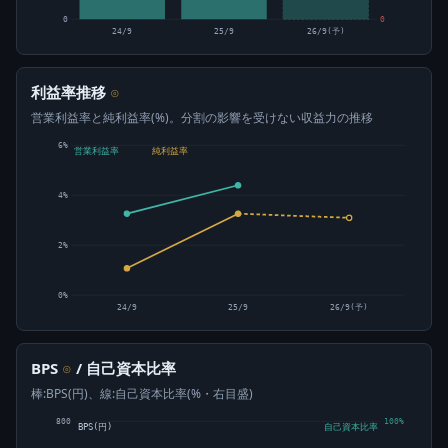
0
0
24/9
25/9
26/9(予)
利益率推移
⊙
営業利益率と純利益率(%)。分割の影響を受けない収益力の推移
6%
営業利益率
純利益率
4%
2%
0%
24/9
25/9
26/9(予)
BPS
/ 自己資本比率
⊙
棒:BPS(円)、線:自己資本比率(%・右目盛)
800
100%
BPS(円)
自己資本比率