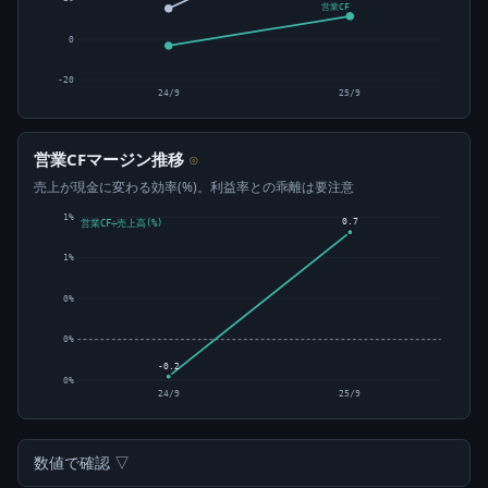
営業CF
0
-20
24/9
25/9
営業CFマージン推移
⊙
売上が現金に変わる効率(%)。利益率との乖離は要注意
1%
0.7
営業CF÷売上高(%)
1%
0%
0%
-0.2
0%
24/9
25/9
数値で確認 ▽