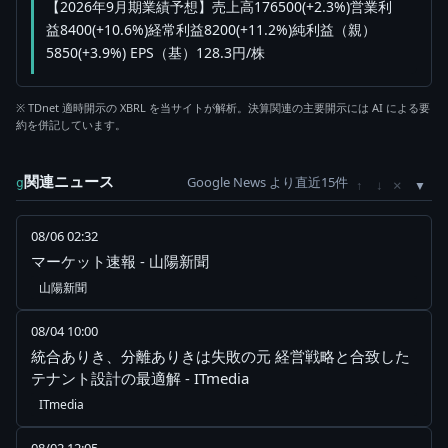
【2026年9月期業績予想】売上高176500(+2.3%)営業利
益8400(+10.6%)経常利益8200(+11.2%)純利益（親）
5850(+3.9%) EPS（基）128.3円/株
※ TDnet 適時開示の XBRL を当サイトが解析。決算関連の主要開示には AI による要
約を併記しています。
関連ニュース
Google News より直近15件
×
g
↑
↓
08/06 02:32
マーケット速報 - 山陽新聞
山陽新聞
08/04 10:00
統合ありき、分離ありきは失敗の元 経営戦略と合致した
テナント設計の最適解 - ITmedia
ITmedia