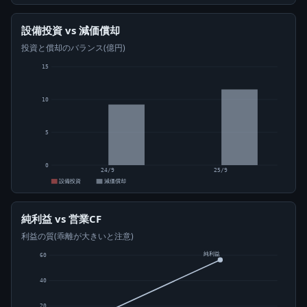
設備投資 vs 減価償却
投資と償却のバランス(億円)
15
10
5
0
24/9
25/9
設備投資
減価償却
純利益 vs 営業CF
利益の質(乖離が大きいと注意)
純利益
60
40
20