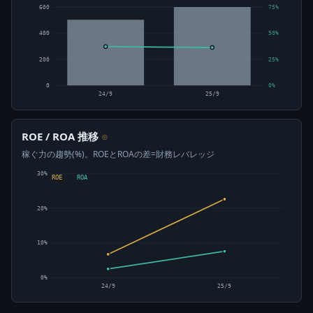
600
75%
400
50%
200
25%
0
0%
24/9
25/9
ROE / ROA 推移
⊙
稼ぐ力の趨勢(%)。ROEとROAの差=財務レバレッジ
30%
ROE
ROA
20%
10%
0%
24/9
25/9