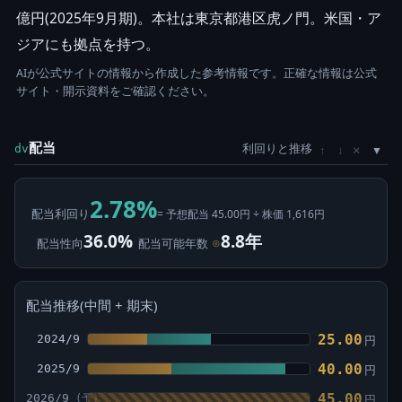
億円(2025年9月期)。本社は東京都港区虎ノ門。米国・ア
ジアにも拠点を持つ。
AIが公式サイトの情報から作成した参考情報です。正確な情報は公式
サイト・開示資料をご確認ください。
配当
利回りと推移
×
dv
↑
↓
2.78%
配当利回り
= 予想配当 45.00円 ÷ 株価 1,616円
36.0%
8.8年
配当性向
配当可能年数
⊙
配当推移(中間 + 期末)
25.00
2024/9
円
40.00
2025/9
円
45.00
2026/9
円