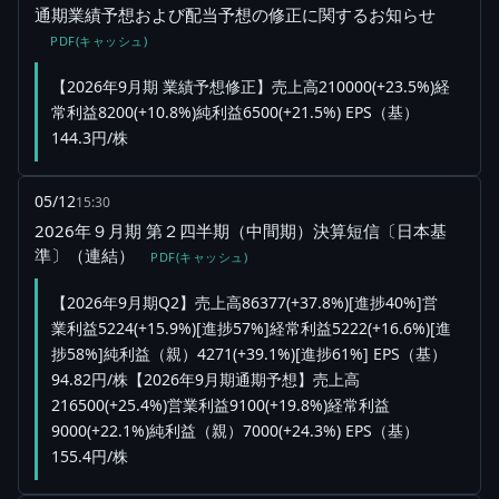
通期業績予想および配当予想の修正に関するお知らせ
PDF(キャッシュ)
【2026年9月期 業績予想修正】売上高210000(+23.5%)経
常利益8200(+10.8%)純利益6500(+21.5%) EPS（基）
144.3円/株
05/12
15:30
2026年９月期 第２四半期（中間期）決算短信〔日本基
準〕（連結）
PDF(キャッシュ)
【2026年9月期Q2】売上高86377(+37.8%)[進捗40%]営
業利益5224(+15.9%)[進捗57%]経常利益5222(+16.6%)[進
捗58%]純利益（親）4271(+39.1%)[進捗61%] EPS（基）
94.82円/株【2026年9月期通期予想】売上高
216500(+25.4%)営業利益9100(+19.8%)経常利益
9000(+22.1%)純利益（親）7000(+24.3%) EPS（基）
155.4円/株