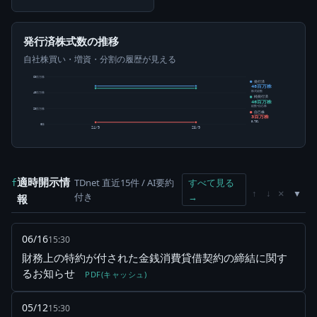
発行済株式数の推移
自社株買い・増資・分割の履歴が見える
60百万株
発行済
48百万株
株式総数
40百万株
純発行済
46百万株
総数-自己株
20百万株
自己株
3百万株
5.73%
0株
24/9
25/9
適時開示情
TDnet 直近15件 / AI要約
すべて見る
f
×
↑
↓
付き
→
報
06/16
15:30
財務上の特約が付された金銭消費貸借契約の締結に関す
るお知らせ
PDF(キャッシュ)
05/12
15:30