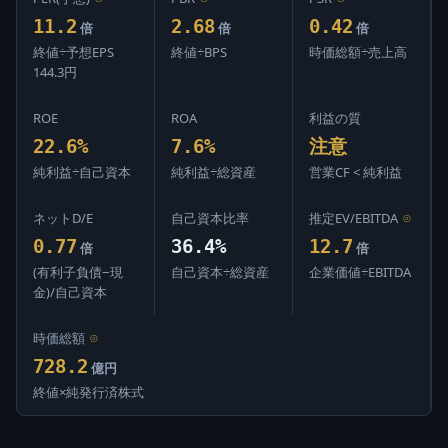
11.2
2.68
0.42
倍
倍
倍
終値÷予想EPS
終値÷BPS
時価総額÷売上高
144.3円
ROE
ROA
利益の質
22.6%
7.6%
注意
純利益÷自己資本
純利益÷総資産
営業CF < 純利益
ネットD/E
自己資本比率
推定EV/EBITDA
⊙
0.77
36.4%
12.7
倍
倍
(有利子負債−現
自己資本÷総資産
企業価値÷EBITDA
金)/自己資本
時価総額
⊙
728.2
億円
終値×純発行済株式