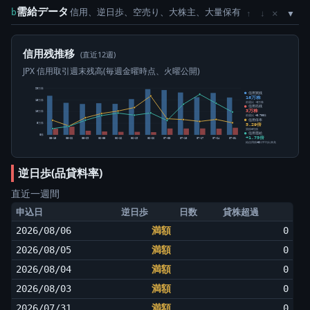
需給データ
信用、逆日歩、空売り、大株主、大量保有
×
b
↑
↓
信用残推移
(直近12週)
JPX 信用取引週末残高(毎週金曜時点、火曜公開)
20万株
信用買残
16万株
15万株
前週比 -2万株
信用売残
3万株
10万株
前週比 +3,700株
信用倍率
5.29倍
5万株
買残÷売残
信用需給
0株
+1.75倍
05-15
05-22
05-29
06-05
06-12
06-19
06-26
07-03
07-10
07-17
07-24
07-31
純信用残÷5日平均出来高
逆日歩(品貸料率)
直近一週間
申込日
逆日歩
日数
貸株超過
2026/08/06
満額
0
2026/08/05
満額
0
2026/08/04
満額
0
2026/08/03
満額
0
2026/07/31
満額
0