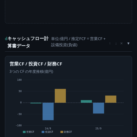
キャッシュフロー計
単位:億円 / 推定FCF = 営業CF +
d
×
↑
↓
設備投資(負値)
算書データ
営業CF / 投資CF / 財務CF
3つの CF の年度推移(億円)
100
50
0
-50
-100
24/9
25/9
営業CF
投資CF
財務CF