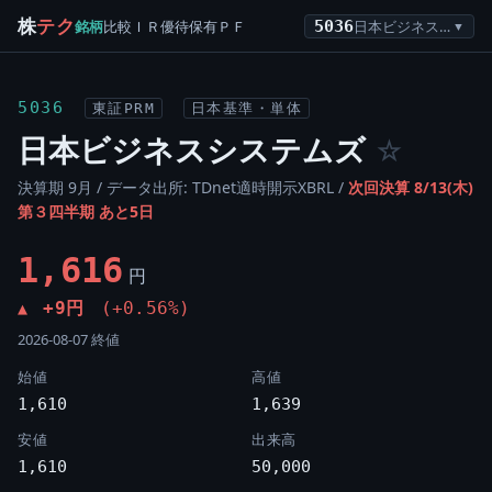
株
テク
銘柄
比較
ＩＲ
優待
保有
ＰＦ
5036
日本ビジネスシステムズ
▼
5036
東証PRM
日本基準・単体
日本ビジネスシステムズ
☆
決算期 9月 / データ出所: TDnet適時開示XBRL /
次回決算 8/13(木)
第３四半期 あと5日
1,616
円
+9円
(+0.56%)
▲
2026-08-07 終値
始値
高値
1,610
1,639
安値
出来高
1,610
50,000