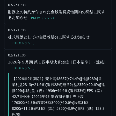
03/25
15:30
財務上の特約が付された金銭消費貸借契約の締結に関す
るお知らせ
PDF(キャッシュ)
02/12
15:30
株式報酬としての自己株処分に関するお知らせ
PDF(キャッシュ)
02/12
15:30
2026年９月期 第１四半期決算短信〔日本基準〕（連結）
PDF(キャッシュ)
【2026年9月期Q1】売上高48687(+74.4%)[進捗28%]営
業利益2313(+21.6%)[進捗28%]経常利益2350(+20.6%)[進
捗29%]純利益（親）1936(+44.6%)[進捗33%] EPS（基）
42.71円/株【2026年9月期通期予想】売上高
176500(+2.3%)営業利益8400(+10.6%)経常利益
8200(+11.2%)純利益（親）5850(+3.9%) EPS（基）128.3
円/株