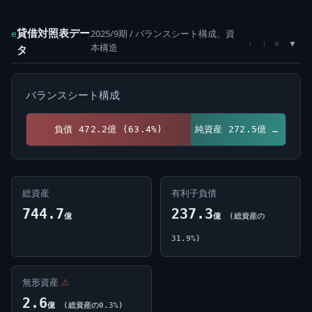
貸借対照表デー
2025/9期 / バランスシート構成、資
e
×
↑
↓
本構造
タ
バランスシート構成
負債 472.2億 (63.4%)
純資産 272.5億 (36.6%)
総資産
有利子負債
744.7
237.3
億
億
(総資産の
31.9%)
無形資産
⚠
2.6
億
(総資産の0.3%)