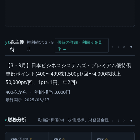
株主優
権利確定: 3・9
優待の詳細・利回りを見
yt
×
↑
↓
月
る →
待
【3・9月】日本ビジネスシステムズ・プレミアム優待倶
楽部ポイント(400〜499株1,500pt/回〜4,000株以上
50,000pt/回、1pt≒1円、年2回)
400株から ・ 年間相当 3,000円
最終開示 2025/06/17
財務分析
独自計算値(⊙)、株価指標、財務健全性
×
a
↑
↓
PER(予想)
⊙
PBR
⊙
PSR
⊙