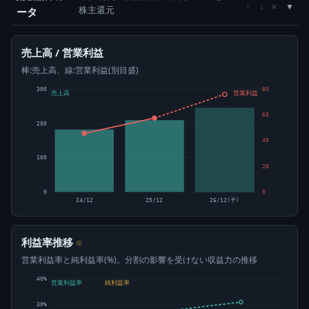
×
↑
↓
株主還元
ータ
売上高 / 営業利益
棒:売上高、線:営業利益(別目盛)
300
80
売上高
営業利益
60
200
40
100
20
0
0
24/12
25/12
26/12(予)
利益率推移
⊙
営業利益率と純利益率(%)。分割の影響を受けない収益力の推移
40%
営業利益率
純利益率
30%