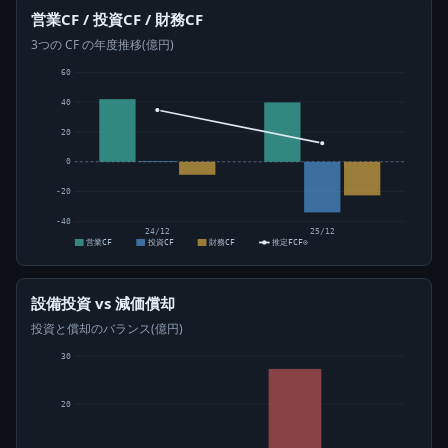
営業CF / 投資CF / 財務CF
3つの CF の年度推移(億円)
60
40
20
0
-20
-40
24/12
25/12
営業CF
投資CF
財務CF
推定FCF⊙
設備投資 vs 減価償却
投資と償却のバランス(億円)
30
20