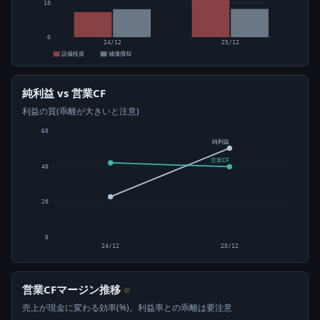
10
0
24/12
25/12
設備投資
減価償却
純利益 vs 営業CF
利益の質(乖離が大きいと注意)
60
純利益
営業CF
40
20
0
24/12
25/12
営業CFマージン推移
⊙
売上が現金に変わる効率(%)。利益率との乖離は要注意