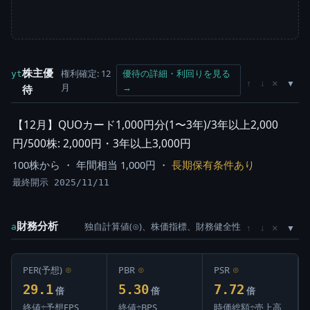
株主優
権利確定: 12
優待の詳細・利回りを見る
yt
×
↑
↓
月
→
待
【12月】QUOカード1,000円分(1〜3年)/3年以上2,000
円/500株: 2,000円・3年以上3,000円
100株から ・ 年間相当 1,000円 ・
長期保有条件あり
最終開示 2025/11/11
財務分析
独自計算値(⊙)、株価指標、財務健全性
×
a
↑
↓
PER(予想)
⊙
PBR
⊙
PSR
⊙
29.1
5.30
7.72
倍
倍
倍
終値÷予想EPS
終値÷BPS
時価総額÷売上高