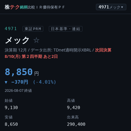
株
テク
銘柄
比較
ＩＲ
優待
保有
ＰＦ
4971
メック
▼
4971
東証PRM
日本基準・連結
メック
☆
決算期 12月 / データ出所: TDnet適時開示XBRL /
次回決算
8/10(月) 第２四半期 あと2日
8,850
円
−370円
(-4.01%)
▼
2026-08-07 終値
始値
高値
9,130
9,420
安値
出来高
8,650
290,400