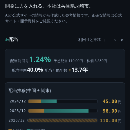
開発に力を入れる。本社は兵庫県尼崎市。
AIが公式サイトの情報から作成した参考情報です。正確な情報は公式
サイト・開示資料をご確認ください。
配当
利回りと推移
×
dv
↑
↓
1.24%
配当利回り
= 予想配当 110.00円 ÷ 株価 8,850円
40.0%
13.7年
配当性向
配当可能年数
⊙
配当推移(中間 + 期末)
45.00
2024/12
円
96.00
2025/12
円
110.00
2026/12
円