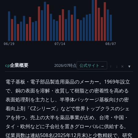
06/19
07/14
08/07
企業概要
2026/07時点
公式サイト →
cp
×
↑
↓
電子基板・電子部品製造用薬品のメーカー。1969年設立
で、銅の表面を溶解・改質して樹脂との密着性を高める
表面処理剤を主力とし、半導体パッケージ基板向けの密
着向上剤「CZシリーズ」などで世界トップクラスのシェ
アを持つ。売上の大半を薬品事業が占め、台湾・中国・
タイ・欧州などに子会社を置きグローバルに供給する。
従業員数は連結508名(2025年12月末)と少数精鋭で、研究