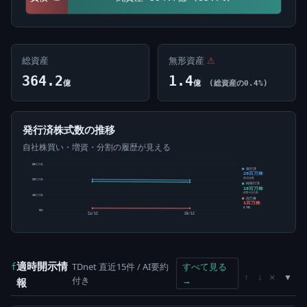
総資産
無形資産
⚠
364.2
1.4
億
億
(総資産の0.4%)
発行済株式数の推移
自社株買い・増資・分割の履歴が見える
30百万株
発行済
20百万株
株式総数
20百万株
純発行済
18百万株
総数-自己株
10百万株
自己株
1百万株
6.70%
0株
24/12
25/12
適時開示情
TDnet 直近15件 / AI要約
すべて見る
f
×
↑
↓
付き
→
報