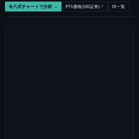
令八式チャートで分析 →
PTS価格(SBI証券)↗
IR一覧