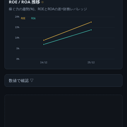
ROE / ROA 推移
⊙
稼ぐ力の趨勢(%)。ROEとROAの差=財務レバレッジ
20%
ROE
ROA
15%
10%
5%
0%
24/12
25/12
数値で確認 ▽