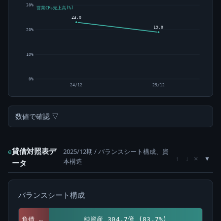
30%
営業CF÷売上高(%)
23.0
19.0
20%
10%
0%
24/12
25/12
数値で確認 ▽
貸借対照表デ
2025/12期 / バランスシート構成、資
e
×
↑
↓
本構造
ータ
バランスシート構成
負債 59.5億 (16.3%)
純資産 304.7億 (83.7%)