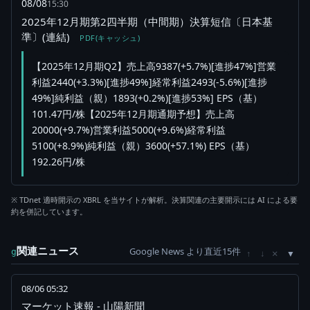
08/08
15:30
2025年12月期第2四半期（中間期）決算短信〔日本基
準〕(連結)
PDF(キャッシュ)
【2025年12月期Q2】売上高9387(+5.7%)[進捗47%]営業
利益2440(+3.3%)[進捗49%]経常利益2493(-5.6%)[進捗
49%]純利益（親）1893(+0.2%)[進捗53%] EPS（基）
101.47円/株【2025年12月期通期予想】売上高
20000(+9.7%)営業利益5000(+9.6%)経常利益
5100(+8.9%)純利益（親）3600(+57.1%) EPS（基）
192.26円/株
※ TDnet 適時開示の XBRL を当サイトが解析。決算関連の主要開示には AI による要
約を併記しています。
関連ニュース
Google News より直近15件
×
g
↑
↓
08/06 05:32
マーケット速報 - 山陽新聞