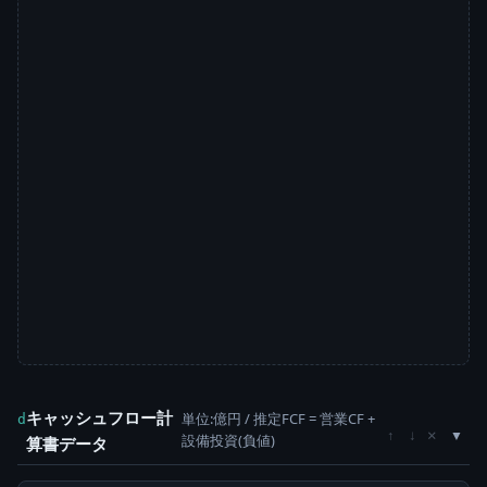
キャッシュフロー計
単位:億円 / 推定FCF = 営業CF +
d
×
↑
↓
設備投資(負値)
算書データ