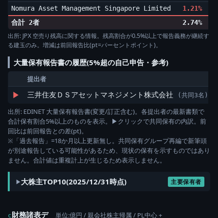
Nomura Asset Management Singapore Limited
1.21%
合計 2者
2.74%
出所: JPX 空売り残高に関する情報。残高割合が0.5%以上で報告義務が継続す
る建玉のみ。増減は前回報告比(pt=パーセントポイント)。
大量保有報告書の履歴(5%超の自己申告・参考)
提出者
▶
三井住友ＤＳアセットマネジメント株式会社
(共同3名)
出所: EDINET 大量保有報告書(変更/訂正含む)。各提出者の最新書類で
合計保有割合5%以上のものを表示。▶クリックで共同保有の内訳。前
回比は前回報告との差(pt)。
※「過去報告」=18か月以上更新無し。共同保有グループ再編で新筆頭
が別途報告している可能性があるため、現状の保有を示すものではあり
ません。合計値は重複計上が生じるため表示しません。
大株主TOP10(2025/12/31時点)
主要保有者
財務諸表デ
単位:億円 / 親会社株主帰属 / PL中心 +
c