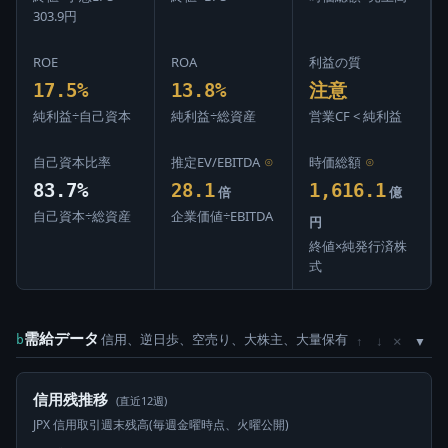
303.9円
ROE
ROA
利益の質
17.5%
13.8%
注意
純利益÷自己資本
純利益÷総資産
営業CF < 純利益
自己資本比率
推定EV/EBITDA
⊙
時価総額
⊙
83.7%
28.1
1,616.1
倍
億
自己資本÷総資産
企業価値÷EBITDA
円
終値×純発行済株
式
需給データ
信用、逆日歩、空売り、大株主、大量保有
×
b
↑
↓
信用残推移
(直近12週)
JPX 信用取引週末残高(毎週金曜時点、火曜公開)