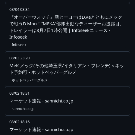
08/04 08:34
『オーバーウォッチ』新ヒーローはD.Vaとともにメック
で戦うD.Mon！“MEKA”部隊出動なティーザーお披露目、
トレイラーは8月7日1時公開｜Infoseekニュース -
Infoseek
Infoseek
08/03 23:20
MeK メック(その他埼玉県/イタリアン・フレンチ)＜ネッ
ト予約可 - ホットペッパーグルメ
ホットペッパーグルメ
08/02 18:31
マーケット速報 - sannichi.co.jp
sannichi.co.jp
08/02 18:16
マーケット速報 - sannichi.co.jp