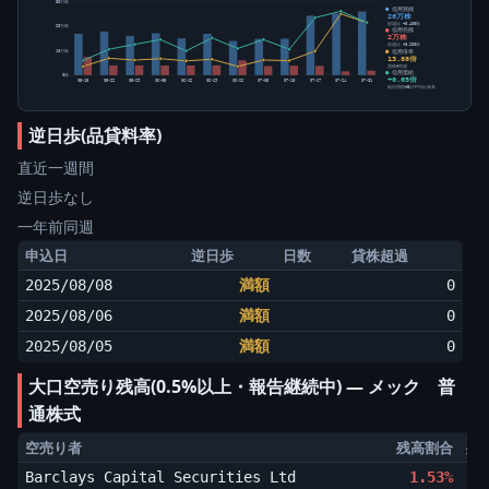
30万株
信用買残
26万株
前週比 +8,400株
20万株
信用売残
2万株
前週比 +3,200株
信用倍率
10万株
13.88倍
買残÷売残
信用需給
0株
+0.65倍
05-15
05-22
05-29
06-05
06-12
06-19
06-26
07-03
07-10
07-17
07-24
07-31
純信用残÷5日平均出来高
逆日歩(品貸料率)
直近一週間
逆日歩なし
一年前同週
申込日
逆日歩
日数
貸株超過
2025/08/08
満額
0
2025/08/06
満額
0
2025/08/05
満額
0
大口空売り残高(0.5%以上・報告継続中) ― メック 普
通株式
空売り者
残高割合
残高
Barclays Capital Securities Ltd
1.53%