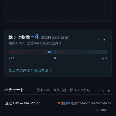
-4
株テク指数
基準日 2026-08-07
×
↑
↓
独自スコア。投資判断は読者ご自身で
−33
0
+37
スコアの内訳と算出方法 ▽
チャート
直近35本、令八式は上部リンクから
×
ch
↑
↓
直近35本 — MA 5/25/75
陽線
陰線
MA5
MA25
MA75
14,000