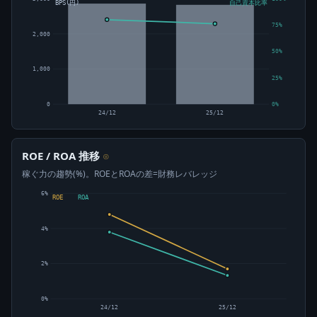
BPS(円)
自己資本比率
75%
2,000
50%
1,000
25%
0
0%
24/12
25/12
ROE / ROA 推移
⊙
稼ぐ力の趨勢(%)。ROEとROAの差=財務レバレッジ
6%
ROE
ROA
4%
2%
0%
24/12
25/12