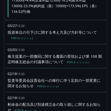
173000(+4.4%)営業利益12500(-16.2%)経常利益
13000(-23.5%)純利益（親）10000(+173.5%) EPS（基）
134.52円/株
03/27
15:30
投資単位の引下げに関する考え方及び方針等について
PDF(キャッシュ)
03/03
15:30
株主提案の一部撤回に関する書面の受領および第 108 期
定時株主総会の付議事項について
PDF(キャッシュ)
02/18
15:30
監査等委員会設置会社への移行に伴う定款の一部変更に
関するお知らせ
PDF(キャッシュ)
02/18
15:30
剰余金の配当及び別途積立金の取り崩しに関するお知ら
せ
PDF(キャッシュ)