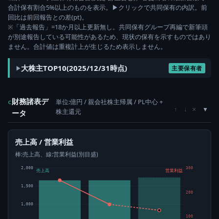
合計保有割合5%以上のものを表示。▶クリックで共同保有の内訳。前
回比は前回報告との差(pt)。
※「過去報告」=18か月以上更新無し。共同保有グループ再編で新筆頭
が別途報告している可能性があるため、現状の保有を示すものではあり
ません。合計値は重複計上が生じるため表示しません。
大株主TOP10(2025/12/31時点)
主要保有者
財務諸表デ
単位:億円 / 親会社株主帰属 / PL中心 +
c
×
↑
↓
株主還元
ータ
売上高 / 営業利益
棒:売上高、線:営業利益(別目盛)
2,000
300
売上高
営業利益
1,500
200
1,000
100