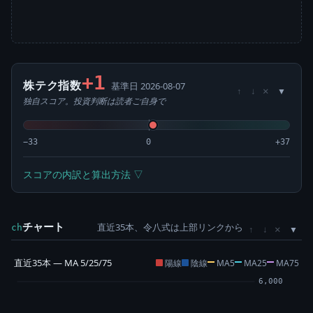
+1
株テク指数
基準日 2026-08-07
×
↑
↓
独自スコア。投資判断は読者ご自身で
−33
0
+37
スコアの内訳と算出方法 ▽
チャート
直近35本、令八式は上部リンクから
×
ch
↑
↓
直近35本 — MA 5/25/75
陽線
陰線
MA5
MA25
MA75
6,000