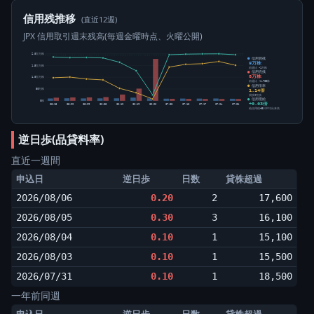
信用残推移
(直近12週)
JPX 信用取引週末残高(毎週金曜時点、火曜公開)
2.0百万株
信用買残
9万株
1.5百万株
前週比 -1万株
信用売残
8万株
1.0百万株
前週比 -1,700株
信用倍率
1.14倍
50万株
買残÷売残
信用需給
0株
+0.03倍
05-15
05-22
05-29
06-05
06-12
06-19
06-26
07-03
07-10
07-17
07-24
07-31
純信用残÷5日平均出来高
逆日歩(品貸料率)
直近一週間
申込日
逆日歩
日数
貸株超過
2026/08/06
0.20
2
17,600
2026/08/05
0.30
3
16,100
2026/08/04
0.10
1
15,100
2026/08/03
0.10
1
15,500
2026/07/31
0.10
1
18,500
一年前同週