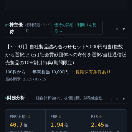
株主優
権利確定: 3・9
優待の詳細・利回りを見
yt
×
↑
↓
月
る →
待
【3・9月】自社製品詰め合わせセット5,000円相当(複数
から選択)または社会貢献団体への寄付を選択/当社通信販
売製品の10%割引特典(期間限定)
100株から ・ 年間相当 10,000円 ・
長期保有条件あり
最終開示 2015/03/19
財務分析
独自計算値(⊙)、株価指標、財務健全性
×
a
↑
↓
PER(予想)
⊙
PBR
⊙
PSR
⊙
40.7
1.94
2.45
倍
倍
倍