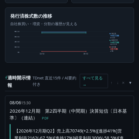
発行済株式数の推移
自社株買い・増資・分割の履歴が見える
80百万株
発行済
78百万株
60百万株
株式総数
純発行済
74百万株
40百万株
総数-自己株
自己株
20百万株
4百万株
4.75%
0株
24/12
25/12
適時開示情
TDnet 直近15件 / AI要約
すべて見る
f
×
↑
↓
付き
→
報
08/06
15:30
2026年12月期 第2四半期（中間期）決算短信〔日本基
準〕（連結）
PDF
【2026年12月期Q2】売上高70749(+2.5%)[進捗41%]営
業利益2162(-67.5%)[進捗17%]経常利益3006(-58.5%)[進