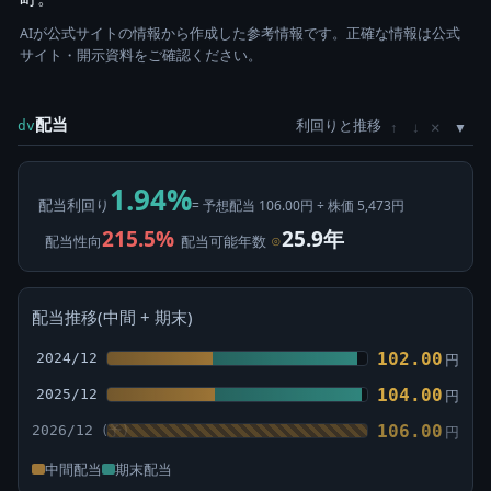
AIが公式サイトの情報から作成した参考情報です。正確な情報は公式
サイト・開示資料をご確認ください。
配当
利回りと推移
×
dv
↑
↓
1.94%
配当利回り
= 予想配当 106.00円 ÷ 株価 5,473円
215.5%
25.9年
配当性向
配当可能年数
⊙
配当推移(中間 + 期末)
102.00
2024/12
円
104.00
2025/12
円
106.00
2026/12
円
中間配当
期末配当