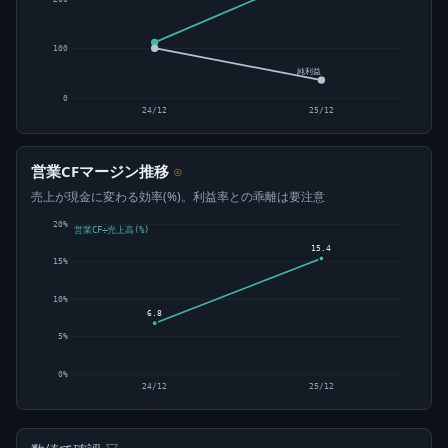
100
純利益
0
24/12
25/12
営業CFマージン推移
⊙
売上が現金に変わる効率(%)。利益率との乖離は要注意
20%
営業CF÷売上高(%)
15.4
15%
10%
6.8
5%
0%
24/12
25/12