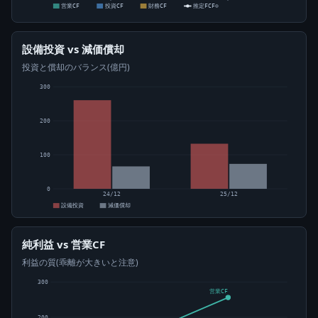
営業CF
投資CF
財務CF
推定FCF⊙
設備投資 vs 減価償却
投資と償却のバランス(億円)
300
200
100
0
24/12
25/12
設備投資
減価償却
純利益 vs 営業CF
利益の質(乖離が大きいと注意)
300
営業CF
200