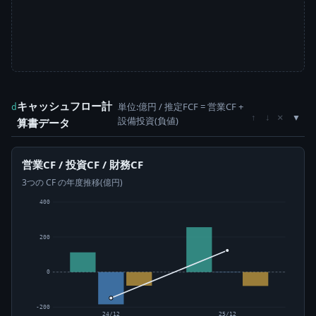
キャッシュフロー計
単位:億円 / 推定FCF = 営業CF +
d
×
↑
↓
設備投資(負値)
算書データ
営業CF / 投資CF / 財務CF
3つの CF の年度推移(億円)
400
200
0
-200
24/12
25/12