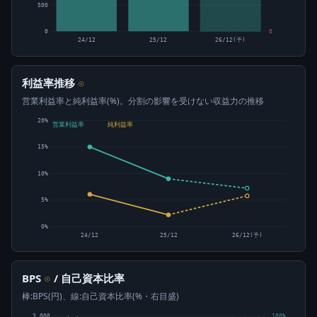
500
0
0
24/12
25/12
26/12(予)
利益率推移
⊙
営業利益率と純利益率(%)。分割の影響を受けない収益力の推移
20%
営業利益率
純利益率
15%
10%
5%
0%
24/12
25/12
26/12(予)
BPS
/ 自己資本比率
⊙
棒:BPS(円)、線:自己資本比率(%・右目盛)
3,000
100%