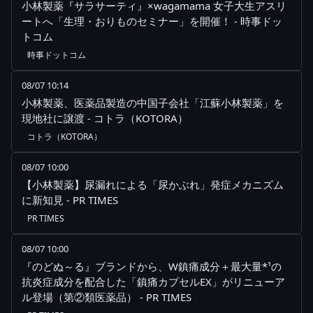
小林製薬『サラサーティ』×wagamama 女子大生アスリ
ートへ「生理・おりものセミナー」を開催！ - 時事ドッ
トコム
時事ドットコム
08/07 10:14
小林製薬、医薬品製造の中国子会社「江蘇小林製薬」を
現地社に譲渡 - コトラ（KOTORA）
コトラ（KOTORA）
08/07 10:00
【小林製薬】尿漏れによる「尿かぶれ」発症メカニズム
に新知見 - PR TIMES
PR TIMES
08/07 10:00
『のどぬ～る』ブランドから、W鎮痛成分＋最大量*¹の
抗炎症成分を配合した「鎮痛カプセルEX」がリニューア
ル登場（第②類医薬品） - PR TIMES