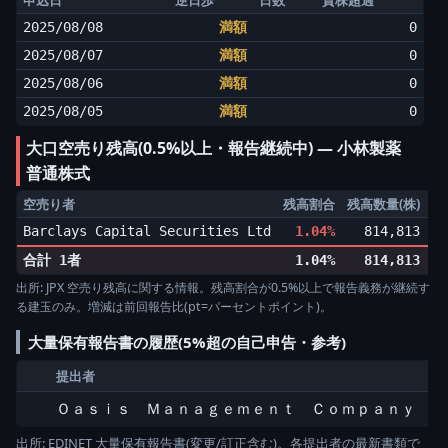
申込日
逆日歩
日数
貸株超過
2025/08/08
満額
0
2025/08/07
満額
0
2025/08/06
満額
0
2025/08/05
満額
0
大口空売り残高(0.5%以上・報告継続中) ― 小林製薬
普通株式
空売り者
残高割合
残高数量(株)
増
Barclays Capital Securities Ltd
1.04%
814,813
▼0
合計 1者
1.04%
814,813
出所: JPX 空売り残高に関する情報。残高割合が0.5%以上で報告義務が継続す
る建玉のみ。増減は前回報告比(pt=パーセントポイント)。
大量保有報告書の履歴(5%超の自己申告・参考)
提出者
Ｏａｓｉｓ Ｍａｎａｇｅｍｅｎｔ Ｃｏｍｐａｎｙ Ｌ
出所: EDINET 大量保有報告書(変更/訂正含む)。各提出者の最新書類で