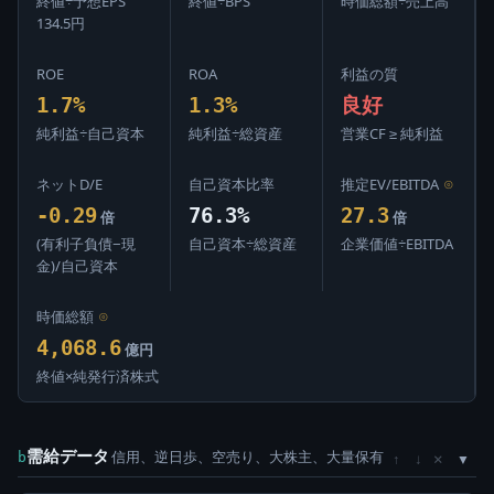
終値÷予想EPS
終値÷BPS
時価総額÷売上高
134.5円
ROE
ROA
利益の質
1.7%
1.3%
良好
純利益÷自己資本
純利益÷総資産
営業CF ≥ 純利益
ネットD/E
自己資本比率
推定EV/EBITDA
⊙
-0.29
76.3%
27.3
倍
倍
(有利子負債−現
自己資本÷総資産
企業価値÷EBITDA
金)/自己資本
時価総額
⊙
4,068.6
億円
終値×純発行済株式
需給データ
信用、逆日歩、空売り、大株主、大量保有
×
b
↑
↓