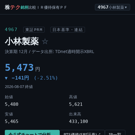
株
テク
銘柄
比較
ＩＲ
優待
保有
ＰＦ
4967
小林製薬
▼
4967
東証PRM
日本基準・連結
小林製薬
☆
決算期 12月 / データ出所: TDnet適時開示XBRL
5,473
円
−141円
(-2.51%)
▼
2026-08-07 終値
始値
高値
5,480
5,621
安値
出来高
5,465
433,100
令八式チャートで分析 →
PTS価格(SBI証券)↗
IR一覧