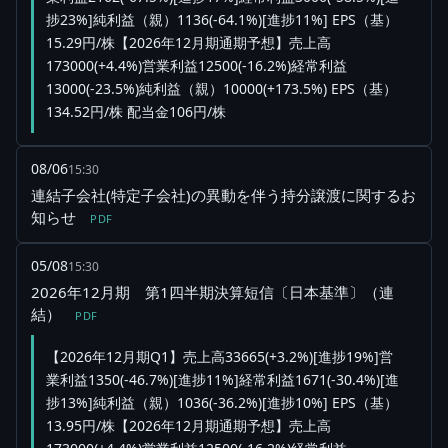
捗23%]純利益（親）1136(-64.1%)[進捗11%] EPS（基）
15.29円/株【2026年12月期通期予想】売上高
173000(+4.4%)営業利益12500(-16.2%)経常利益
13000(-23.5%)純利益（親）10000(+173.5%) EPS（基）
134.52円/株 配当金106円/株
08/06
15:30
連結子会社(特定子会社)の異動を伴う持分譲渡に関するお
知らせ
PDF
05/08
15:30
2026年12月期 第1四半期決算短信〔日本基準〕（連
結）
PDF
【2026年12月期Q1】売上高33665(+3.2%)[進捗19%]営
業利益1350(-46.7%)[進捗11%]経常利益1671(-30.4%)[進
捗13%]純利益（親）1036(-36.2%)[進捗10%] EPS（基）
13.95円/株【2026年12月期通期予想】売上高