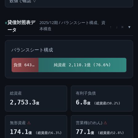
数値で確認 ▽
貸借対照表デ
2025/12期 / バランスシート構成、資
e
×
↑
↓
本構造
ータ
バランスシート構成
負債 643.2億 (23.4%)
純資産 2,110.1億 (76.6%)
総資産
有利子負債
2,753.3
6.8
億
億
(総資産の0.2%)
無形資産
⚠
営業権(のれん)
⚠
174.1
77.1
億
(総資産の6.3%)
億
(総資産の2.8%)