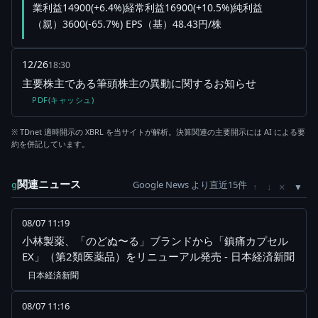
業利益14900(+6.4%)経常利益16900(+10.5%)純利益
（親）3600(-65.7%) EPS（基）48.43円/株
12/26
18:30
主要株主である筆頭株主の異動に関するお知らせ
PDF(キャッシュ)
※ TDnet 適時開示の XBRL を当サイトが解析。決算関連の主要開示には AI による要
約を併記しています。
関連ニュース
Google News より直近15件
×
g
↑
↓
08/07 11:19
小林製薬、「のどぬ〜る」ブランドから「鎮痛カプセル
EX」（第2類医薬品）をリニューアル発売 - 日本経済新聞
日本経済新聞
08/07 11:16