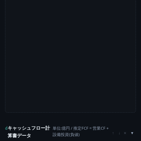
キャッシュフロー計
単位:億円 / 推定FCF = 営業CF +
d
×
↑
↓
設備投資(負値)
算書データ