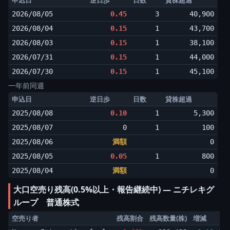
申込日
逆日歩
日数
貸株超過
2026/08/05
0.45
3
40,900
2026/08/04
0.15
1
43,700
2026/08/03
0.15
1
38,100
2026/07/31
0.15
1
44,000
2026/07/30
0.15
1
45,100
一年前同週
申込日
逆日歩
日数
貸株超過
2025/08/08
0.10
1
5,300
2025/08/07
0
1
100
2025/08/06
満額
0
2025/08/05
0.05
1
800
2025/08/04
満額
0
大口空売り残高(0.5%以上・報告継続中) ― ニチレキグ
ループ 普通株式
空売り者
残高割合
残高数量(株)
増減