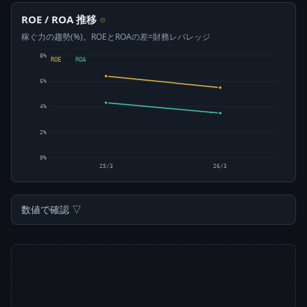
ROE / ROA 推移
⊙
稼ぐ力の趨勢(%)。ROEとROAの差=財務レバレッジ
8%
ROE
ROA
6%
4%
2%
0%
25/3
26/3
数値で確認 ▽