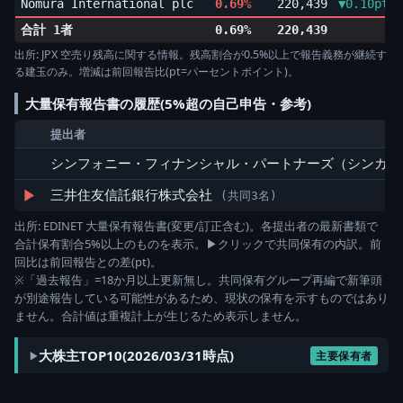
Nomura International plc
0.69%
220,439
▼0.10pt
合計 1者
0.69%
220,439
出所: JPX 空売り残高に関する情報。残高割合が0.5%以上で報告義務が継続す
る建玉のみ。増減は前回報告比(pt=パーセントポイント)。
大量保有報告書の履歴(5%超の自己申告・参考)
提出者
シンフォニー・フィナンシャル・パートナーズ（シンガポ
▶
三井住友信託銀行株式会社
(共同3名)
出所: EDINET 大量保有報告書(変更/訂正含む)。各提出者の最新書類で
合計保有割合5%以上のものを表示。▶クリックで共同保有の内訳。前
回比は前回報告との差(pt)。
※「過去報告」=18か月以上更新無し。共同保有グループ再編で新筆頭
が別途報告している可能性があるため、現状の保有を示すものではあり
ません。合計値は重複計上が生じるため表示しません。
大株主TOP10(2026/03/31時点)
主要保有者