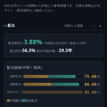
AIが公式サイトの情報から作成した参考情報です。正確な情報は公式
サイト・開示資料をご確認ください。
配当
利回りと推移
×
dv
↑
↓
3.88%
配当利回り
= 予想配当 85.00円 ÷ 株価 2,190円
56.3%
29.3年
配当性向
配当可能年数
⊙
配当推移(中間 + 期末)
75.00
2025/3
円
80.00
2026/3
円
85.00
2027/3
円
中間配当
期末配当