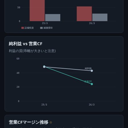
50
0
25/3
26/3
設備投資
減価償却
純利益 vs 営業CF
利益の質(乖離が大きいと注意)
60
純利益
40
営業CF
20
0
25/3
26/3
営業CFマージン推移
⊙