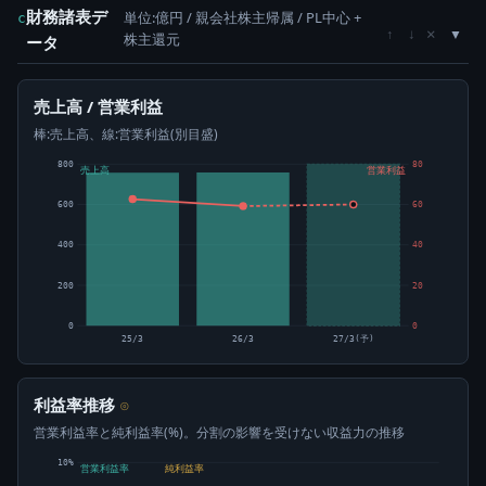
財務諸表デ
単位:億円 / 親会社株主帰属 / PL中心 +
c
×
↑
↓
株主還元
ータ
売上高 / 営業利益
棒:売上高、線:営業利益(別目盛)
800
80
売上高
営業利益
600
60
400
40
200
20
0
0
25/3
26/3
27/3(予)
利益率推移
⊙
営業利益率と純利益率(%)。分割の影響を受けない収益力の推移
10%
営業利益率
純利益率