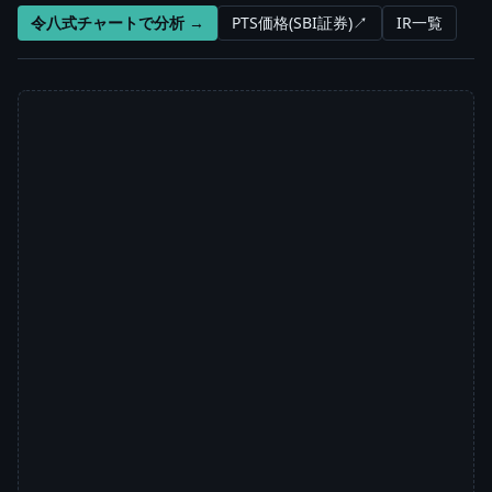
令八式チャートで分析 →
PTS価格(SBI証券)↗
IR一覧