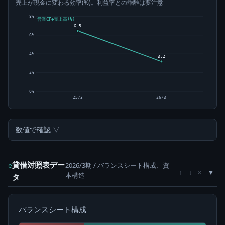
売上が現金に変わる効率(%)。利益率との乖離は要注意
8%
営業CF÷売上高(%)
6.5
6%
4%
3.2
2%
0%
25/3
26/3
数値で確認 ▽
貸借対照表デー
2026/3期 / バランスシート構成、資
e
×
↑
↓
本構造
タ
バランスシート構成