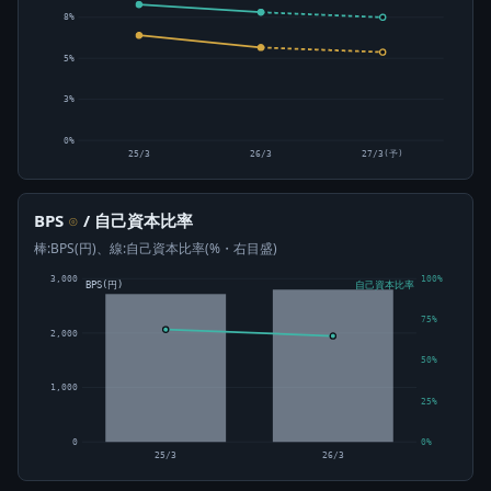
8%
5%
3%
0%
25/3
26/3
27/3(予)
BPS
/ 自己資本比率
⊙
棒:BPS(円)、線:自己資本比率(%・右目盛)
3,000
100%
BPS(円)
自己資本比率
75%
2,000
50%
1,000
25%
0
0%
25/3
26/3