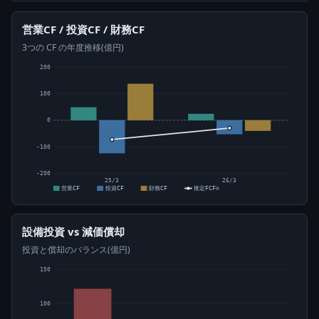
営業CF / 投資CF / 財務CF
3つの CF の年度推移(億円)
200
100
0
-100
-200
25/3
26/3
営業CF
投資CF
財務CF
推定FCF⊙
設備投資 vs 減価償却
投資と償却のバランス(億円)
150
100