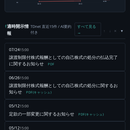
10.20%
0株
25/3
26/3
適時開示情
TDnet 直近15件 / AI要約
すべて見る
f
×
↑
↓
付き
→
報
07/24
15:00
譲渡制限付株式報酬としての自己株式の処分の払込完了
に関するお知らせ
PDF
06/26
15:00
譲渡制限付株式報酬としての自己株式の処分に関するお
知らせ
PDF(キャッシュ)
05/12
15:00
定款の一部変更に関するお知らせ
PDF(キャッシュ)
05/12
15:00