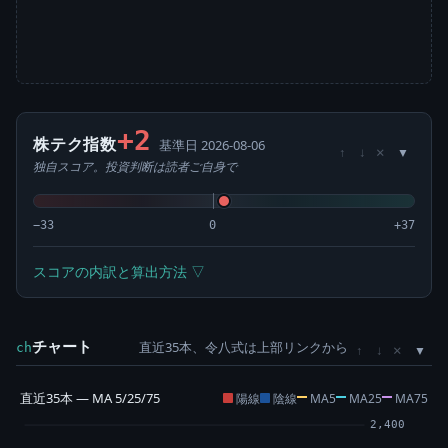
+2
株テク指数
基準日 2026-08-06
×
↑
↓
独自スコア。投資判断は読者ご自身で
−33
0
+37
スコアの内訳と算出方法 ▽
チャート
直近35本、令八式は上部リンクから
×
ch
↑
↓
直近35本 — MA 5/25/75
陽線
陰線
MA5
MA25
MA75
2,400