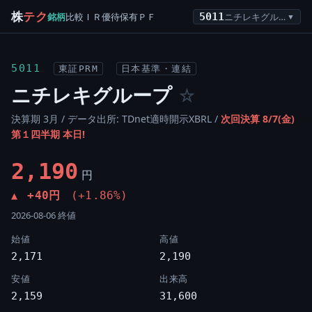
株
テク
銘柄
比較
ＩＲ
優待
保有
ＰＦ
5011
ニチレキグループ
▼
5011
東証PRM
日本基準・連結
ニチレキグループ
☆
決算期 3月 / データ出所: TDnet適時開示XBRL /
次回決算 8/7(金)
第１四半期 本日!
2,190
円
+40円
(+1.86%)
▲
2026-08-06 終値
始値
高値
2,171
2,190
安値
出来高
2,159
31,600