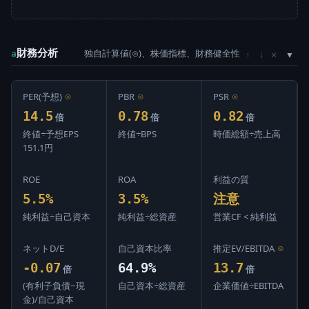
財務分析
独自計算値(⊙)、株価指標、財務健全性
×
a
↑
↓
PER(予想)
⊙
PBR
⊙
PSR
⊙
14.5
0.78
0.82
倍
倍
倍
終値÷予想EPS
終値÷BPS
時価総額÷売上高
151.1円
ROE
ROA
利益の質
5.5%
3.5%
注意
純利益÷自己資本
純利益÷総資産
営業CF < 純利益
ネットD/E
自己資本比率
推定EV/EBITDA
⊙
-0.07
64.9%
13.7
倍
倍
(有利子負債−現
自己資本÷総資産
企業価値÷EBITDA
金)/自己資本