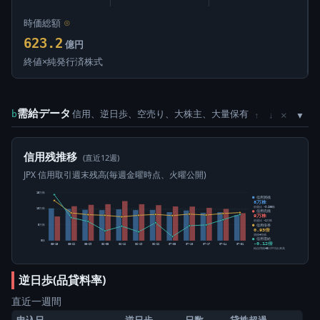
時価総額
⊙
623.2
億円
終値×純発行済株式
需給データ
信用、逆日歩、空売り、大株主、大量保有
×
b
↑
↓
信用残推移
(直近12週)
JPX 信用取引週末残高(毎週金曜時点、火曜公開)
15万株
信用買残
8万株
前週比 -9,200株
10万株
信用売残
9万株
前週比 -1万株
信用倍率
5万株
0.93倍
買残÷売残
信用需給
0株
-0.12倍
05-15
05-22
05-29
06-05
06-12
06-19
06-26
07-03
07-10
07-17
07-24
07-31
純信用残÷5日平均出来高
逆日歩(品貸料率)
直近一週間