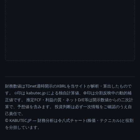
財務数値はTDnet適時開示のXBRLを当サイトが解析・算出したもので
す。 ⊙印は kabutec.jp による独自計算値、⚙印は分割反映中の動的補
正値です。 推定FCF・利益の質・ネットD/E等は開示数値からの二次計
算で、予想値を含みます。 投資判断は必ず一次情報をご確認のうえ自
己責任で。
© KABUTEC.JP — 財務分析は令八式チャート(株価・テクニカル)と役割
を分担しています。