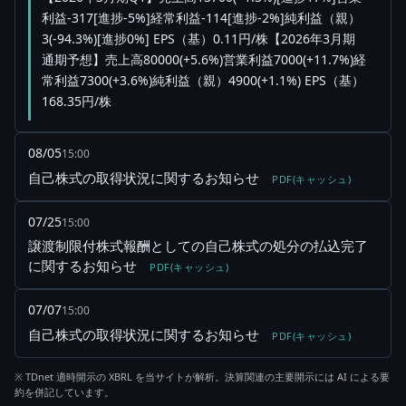
利益-317[進捗-5%]経常利益-114[進捗-2%]純利益（親）
3(-94.3%)[進捗0%] EPS（基）0.11円/株【2026年3月期
通期予想】売上高80000(+5.6%)営業利益7000(+11.7%)経
常利益7300(+3.6%)純利益（親）4900(+1.1%) EPS（基）
168.35円/株
08/05
15:00
自己株式の取得状況に関するお知らせ
PDF(キャッシュ)
07/25
15:00
譲渡制限付株式報酬としての自己株式の処分の払込完了
に関するお知らせ
PDF(キャッシュ)
07/07
15:00
自己株式の取得状況に関するお知らせ
PDF(キャッシュ)
※ TDnet 適時開示の XBRL を当サイトが解析。決算関連の主要開示には AI による要
約を併記しています。