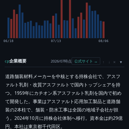
06/18
07/13
08/06
企業概要
2026/07時点
公式サイト →
cp
×
↑
↓
道路舗装材料メーカーを中核とする持株会社で、アスフ
ァルト乳剤・改質アスファルトで国内トップシェアを持
つ。1959年にカチオン系アスファルト乳剤を国内で初め
て開発した。事業はアスファルト応用加工製品と道路舗
装の2本柱で、舗装・防水工事は全国の地域子会社が担
う。2024年10月に持株会社体制へ移行。資本金は約29億
円、本社は東京都千代田区。