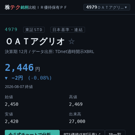
株
テク
銘柄
比較
ＩＲ
優待
保有
ＰＦ
4979
ＯＡＴアグリオ
▼
4979
東証STD
日本基準・連結
ＯＡＴアグリオ
☆
決算期 12月 / データ出所: TDnet適時開示XBRL
2,446
円
−2円
(-0.08%)
▼
2026-08-07 終値
始値
高値
2,450
2,469
安値
出来高
2,420
27,000
令八式チャートで分析 →
PTS価格(SBI証券)↗
IR一覧