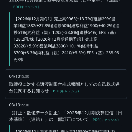
PDF(キャッシュ)
【2026年12月期Q1】売上高9963(+13.7%)[進捗29%]営
業利益1882(+27.3%)[進捗50%]経常利益1900(+40.2%)[進
捗51%]純利益（親）1293(+38.8%)[進捗54%] EPS（基）
128.2円/株【2026年12月期通期予想】売上高
33820(+5.9%)営業利益3800(+10.1%)経常利益
3700(+3.3%)純利益（親）2410(+3.5%) EPS（基）238.93
円/株
04/10
15:30
取締役に対する譲渡制限付株式報酬としての自己株式処
分に関するお知らせ
PDF(キャッシュ)
03/13
15:30
（訂正・数値データ訂正）「2025年12月期決算短信〔日
本基準〕（連結）」の一部訂正について
PDF(キャッシュ)
【2025年12月期本決算】売上高31950(+7.3%)営業利益