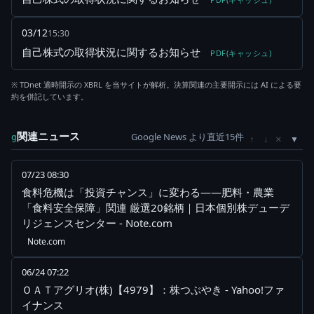
03/12
15:30
自己株式の取得状況に関するお知らせ
PDF(キャッシュ)
※ TDnet 適時開示の XBRL を当サイトが解析。決算関連の主要開示には AI による要
約を併記しています。
関連ニュース
Google News より直近15件
×
g
↑
↓
07/23 08:30
食料危機は「投資チャンス」に変わる——肥料・農業
「食料安全保障」関連 厳選20銘柄｜日本個別株デューデ
リジェンスセンター - Note.com
Note.com
06/24 07:22
ＯＡＴアグリオ(株)【4979】：株つぶやき - Yahoo!ファ
イナンス