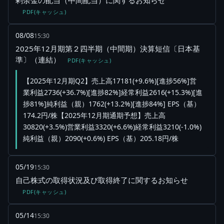
剰余金の配当（中間配当）に関するお知らせ
PDF(キャッシュ)
08/08
15:30
2025年12月期第２四半期（中間期）決算短信〔日本基
準〕（連結）
PDF(キャッシュ)
【2025年12月期Q2】売上高17181(+9.6%)[進捗56%]営
業利益2736(+36.7%)[進捗82%]経常利益2616(+15.3%)[進
捗81%]純利益（親）1762(+13.2%)[進捗84%] EPS（基）
174.2円/株【2025年12月期通期予想】売上高
30820(+3.5%)営業利益3320(+6.6%)経常利益3210(-1.0%)
純利益（親）2090(+0.6%) EPS（基）205.18円/株
05/19
15:30
自己株式の取得状況及び取得終了に関するお知らせ
PDF(キャッシュ)
05/14
15:30