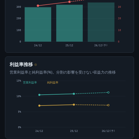
300
30
200
20
100
10
0
0
24/12
25/12
26/12(予)
利益率推移
⊙
営業利益率と純利益率(%)。分割の影響を受けない収益力の推移
15%
営業利益率
純利益率
10%
5%
0%
24/12
25/12
26/12(予)