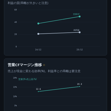
利益の質(乖離が大きいと注意)
60
営業CF
40
純利益
20
0
24/12
25/12
営業CFマージン推移
⊙
売上が現金に変わる効率(%)。利益率との乖離は要注意
20%
営業CF÷売上高(%)
15.3
15%
12.6
10%
5%