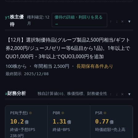
株主優
権利確定: 12
優待の詳細・利回りを見る
yt
×
↑
↓
月
→
待
【12月】選択制優待品(グループ製品2,500円相当/ギフト
券2,000円/ジュース/ゼリー等6品目から1品)。1年以上で
QUO1,000円・3年以上でQUO3,000円を追加
100株から ・ 年間相当 2,500円 ・
長期保有条件あり
最終開示 2025/12/08
財務分析
独自計算値(⊙)、株価指標、財務健全性
×
a
↑
↓
PER(予想)
⊙
PBR
⊙
PSR
⊙
10.2
1.31
0.77
倍
倍
倍
終値÷予想EPS
終値÷BPS
時価総額÷売上高
238.9円