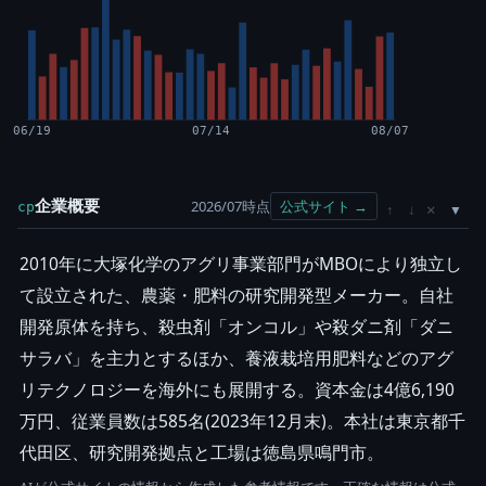
06/19
07/14
08/07
企業概要
2026/07時点
公式サイト →
cp
×
↑
↓
2010年に大塚化学のアグリ事業部門がMBOにより独立し
て設立された、農薬・肥料の研究開発型メーカー。自社
開発原体を持ち、殺虫剤「オンコル」や殺ダニ剤「ダニ
サラバ」を主力とするほか、養液栽培用肥料などのアグ
リテクノロジーを海外にも展開する。資本金は4億6,190
万円、従業員数は585名(2023年12月末)。本社は東京都千
代田区、研究開発拠点と工場は徳島県鳴門市。