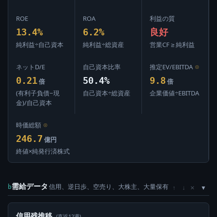
ROE
ROA
利益の質
13.4%
6.2%
良好
純利益÷自己資本
純利益÷総資産
営業CF ≥ 純利益
ネットD/E
自己資本比率
推定EV/EBITDA
⊙
0.21
50.4%
9.8
倍
倍
(有利子負債−現
自己資本÷総資産
企業価値÷EBITDA
金)/自己資本
時価総額
⊙
246.7
億円
終値×純発行済株式
需給データ
信用、逆日歩、空売り、大株主、大量保有
×
b
↑
↓
信用残推移
(直近12週)