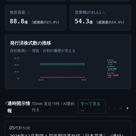
無形資産
⚠
営業権(のれん)
⚠
88.8
54.3
億
(総資産の23.8%)
億
(総資産の14.6%)
発行済株式数の推移
自社株買い・増資・分割の履歴が見える
15百万株
発行済
11百万株
株式総数
10百万株
純発行済
10百万株
総数-自己株
5百万株
自己株
985,165株
8.90%
0株
24/12
25/12
適時開示情
TDnet 直近15件 / AI要約
すべて見る
f
×
↑
↓
付き
→
報
05/13
15:30
2026年12月期第１四半期決算短信〔日本基準〕（連結）