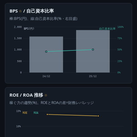
BPS
/ 自己資本比率
⊙
棒:BPS(円)、線:自己資本比率(%・右目盛)
2,000
100%
BPS(円)
自己資本比率
1,500
75%
1,000
50%
500
25%
0
0%
24/12
25/12
ROE / ROA 推移
⊙
稼ぐ力の趨勢(%)。ROEとROAの差=財務レバレッジ
15%
ROE
ROA
10%