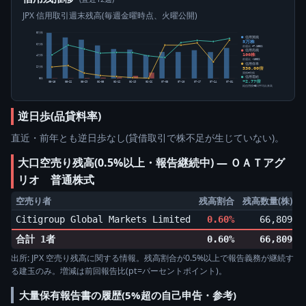
JPX 信用取引週末残高(毎週金曜時点、火曜公開)
8万株
信用買残
5万株
6万株
前週比 +7,100株
信用売残
100株
4万株
前週比 -100株
信用倍率
530.00倍
2万株
買残÷売残
信用需給
0株
+2.77倍
05-15
05-22
05-29
06-05
06-12
06-19
06-26
07-03
07-10
07-17
07-24
07-31
純信用残÷5日平均出来高
逆日歩(品貸料率)
直近・前年とも逆日歩なし(貸借取引で株不足が生じていない)。
大口空売り残高(0.5%以上・報告継続中) ― ＯＡＴアグ
リオ 普通株式
空売り者
残高割合
残高数量(株)
Citigroup Global Markets Limited
0.60%
66,809
▲
合計 1者
0.60%
66,809
出所: JPX 空売り残高に関する情報。残高割合が0.5%以上で報告義務が継続す
る建玉のみ。増減は前回報告比(pt=パーセントポイント)。
大量保有報告書の履歴(5%超の自己申告・参考)