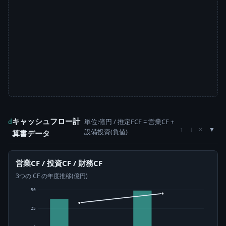
キャッシュフロー計
単位:億円 / 推定FCF = 営業CF +
d
×
↑
↓
設備投資(負値)
算書データ
営業CF / 投資CF / 財務CF
3つの CF の年度推移(億円)
50
25