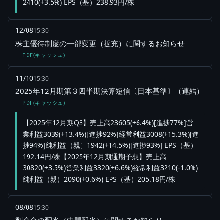
2410(+3.5%) EPS（基）238.93円/株
12/08
15:30
株主優待制度の一部変更（拡充）に関するお知らせ
PDF(キャッシュ)
11/10
15:30
2025年12月期第３四半期決算短信〔日本基準〕（連結）
PDF(キャッシュ)
【2025年12月期Q3】売上高23605(+6.4%)[進捗77%]営
業利益3039(+13.4%)[進捗92%]経常利益3008(+15.3%)[進
捗94%]純利益（親）1942(+14.5%)[進捗93%] EPS（基）
192.14円/株【2025年12月期通期予想】売上高
30820(+3.5%)営業利益3320(+6.6%)経常利益3210(-1.0%)
純利益（親）2090(+0.6%) EPS（基）205.18円/株
08/08
15:30