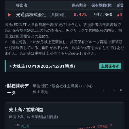
提出者
保有割合
保有株数(株)
前回比
▶
光通信株式会社
8.42%
932,300
▲0.3
(共同3名)
出所: EDINET 大量保有報告書(変更/訂正含む)。各提出者の最新書類で
合計保有割合5%以上のものを表示。▶クリックで共同保有の内訳。前
回比は前回報告との差(pt)。
※「過去報告」=18か月以上更新無し。共同保有グループ再編で新筆頭
が別途報告している可能性があるため、現状の保有を示すものではあり
ません。合計値は重複計上が生じるため表示しません。
大株主TOP10(2025/12/31時点)
主要保有者
財務諸表デ
単位:億円 / 親会社株主帰属 / PL中心 +
c
×
↑
↓
株主還元
ータ
売上高 / 営業利益
棒:売上高、線:営業利益(別目盛)
400
40
売上高
営業利益