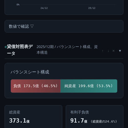
0%
24/12
25/12
数値で確認 ▽
貸借対照表デ
2025/12期 / バランスシート構成、資
e
×
↑
↓
本構造
ータ
バランスシート構成
負債 173.5億 (46.5%)
純資産 199.6億 (53.5%)
総資産
有利子負債
373.1
91.7
億
億
(総資産の24.6%)