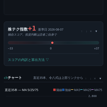
+1
株テク指数
基準日 2026-08-07
×
↑
↓
独自スコア。投資判断は読者ご自身で
−33
0
+37
スコアの内訳と算出方法 ▽
チャート
直近35本、令八式は上部リンクから
×
ch
↑
↓
直近35本 — MA 5/25/75
陽線
陰線
MA5
MA25
MA75
2,800