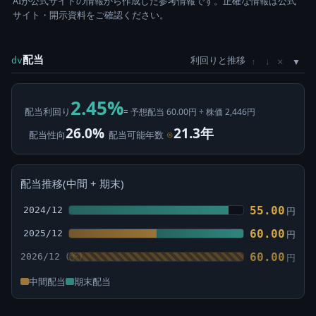
AIが公式サイトの情報から作成した参考情報です。正確な情報は公式
サイト・開示資料をご確認ください。
配当
利回りと推移
×
dv
↑
↓
2.45%
配当利回り
= 予想配当 60.00円 ÷ 株価 2,446円
26.0%
21.3年
配当性向
配当可能年数
⊙
配当推移(中間 + 期末)
55.00
2024/12
円
60.00
2025/12
円
60.00
2026/12
円
中間配当
期末配当