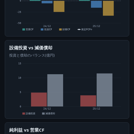
0
-25
-50
24/12
25/12
営業CF
投資CF
財務CF
推定FCF⊙
設備投資 vs 減価償却
投資と償却のバランス(億円)
15
10
5
0
24/12
25/12
設備投資
減価償却
純利益 vs 営業CF