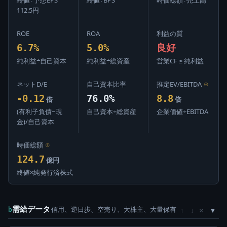
112.5円
ROE
ROA
利益の質
6.7%
5.0%
良好
純利益÷自己資本
純利益÷総資産
営業CF ≥ 純利益
ネットD/E
自己資本比率
推定EV/EBITDA
⊙
-0.12
76.0%
8.8
倍
倍
(有利子負債−現
自己資本÷総資産
企業価値÷EBITDA
金)/自己資本
時価総額
⊙
124.7
億円
終値×純発行済株式
需給データ
信用、逆日歩、空売り、大株主、大量保有
×
b
↑
↓