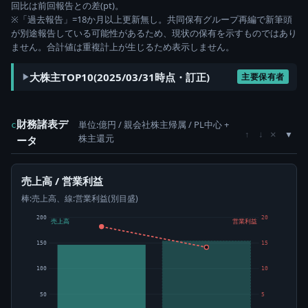
回比は前回報告との差(pt)。
※「過去報告」=18か月以上更新無し。共同保有グループ再編で新筆頭
が別途報告している可能性があるため、現状の保有を示すものではあり
ません。合計値は重複計上が生じるため表示しません。
大株主TOP10(2025/03/31時点・訂正)
主要保有者
財務諸表デ
単位:億円 / 親会社株主帰属 / PL中心 +
c
×
↑
↓
株主還元
ータ
売上高 / 営業利益
棒:売上高、線:営業利益(別目盛)
200
20
売上高
営業利益
150
15
100
10
50
5