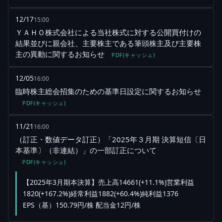
12/17
15:00
ＹＡＨＯ株式会社による当社株式に対する公開買付けの
結果並びに親会社、主要株主である筆頭株主及び主要株
主の異動に関するお知らせ
PDF(キャッシュ)
12/05
16:00
臨時株主総会招集のための基準日設定に関するお知らせ
PDF(キャッシュ)
11/21
16:00
（訂正・数値データ訂正）「2025年３月期 決算短信〔日
本基準〕（非連結）」の一部訂正について
PDF(キャッシュ)
【2025年3月期本決算】売上高14661(+11.1%)営業利益
1820(+167.2%)経常利益1882(+60.4%)純利益1376
EPS（基）150.79円/株 配当金12円/株