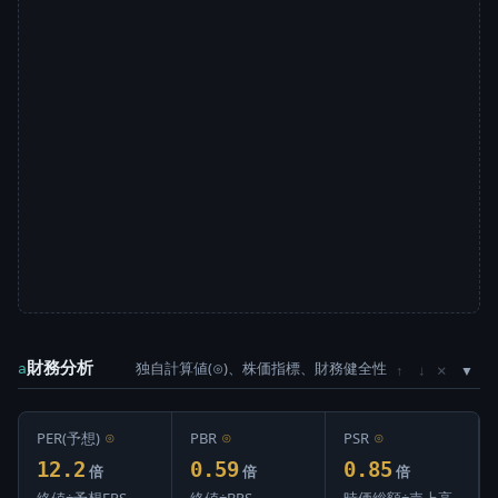
財務分析
独自計算値(⊙)、株価指標、財務健全性
×
a
↑
↓
PER(予想)
⊙
PBR
⊙
PSR
⊙
12.2
0.59
0.85
倍
倍
倍
終値÷予想EPS
終値÷BPS
時価総額÷売上高