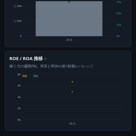
75%
2,000
50%
1,000
25%
0
0%
25/3
ROE / ROA 推移
⊙
稼ぐ力の趨勢(%)。ROEとROAの差=財務レバレッジ
8%
ROE
ROA
6%
4%
2%
0%
25/3