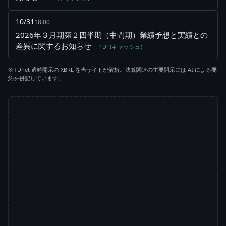
10/31
18:00
2026年３月期第２四半期（中間期）業績予想と実績との
差異に関するお知らせ
PDF(キャッシュ)
※ TDnet 適時開示の XBRL を当サイトが解析。決算関連の主要開示には AI による要
約を併記しています。