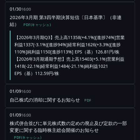
01/30
16:00
2026年3月期 第3四半期決算短信〔日本基準〕（非連
結）
PDF(キャッシュ)
【2026年3月期Q3】売上高11358(+4.1%)[進捗74%]営業
利益1337(-3.1%)[進捗94%]経常利益1626(+3.3%)[進捗
110%]純利益1150[進捗113%] EPS（基）126.81円/株
【2026年3月期通期予想】売上高15403(+5.1%)営業利益
1418(-22.1%)経常利益1484(-21.1%)純利益1021
EPS（基）112.59円/株
01/09
16:00
自己株式の消却に関するお知らせ
PDF
01/09
16:00
株式併合並びに単元株式数の定めの廃止及び定款の一部
変更に関する臨時株主総会開催のお知らせ
PDF(キャッシュ)