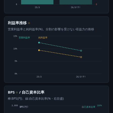
0
0
25/3
26/3(予)
利益率推移
⊙
営業利益率と純利益率(%)。分割の影響を受けない収益力の推移
15%
営業利益率
純利益率
10%
5%
0%
25/3
26/3(予)
BPS
/ 自己資本比率
⊙
棒:BPS(円)、線:自己資本比率(%・右目盛)
3,000
100%
BPS(円)
自己資本比率