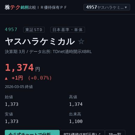
株
テク
銘柄
比較
ＩＲ
優待
保有
ＰＦ
4957
ヤスハラケミカル
▼
4957
東証STD
日本基準・単体
ヤスハラケミカル
☆
決算期 3月 / データ出所: TDnet適時開示XBRL
1,374
円
+1円
(+0.07%)
▲
2026-03-05 終値
始値
高値
1,373
1,374
安値
出来高
1,373
1,100
令八式チャートで分析 →
PTS価格(SBI証券)↗
IR一覧