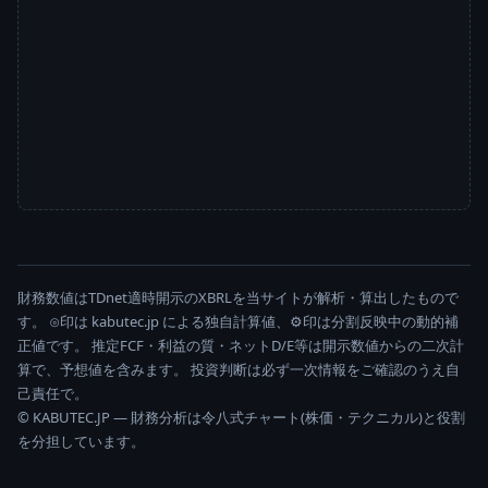
財務数値はTDnet適時開示のXBRLを当サイトが解析・算出したもので
す。 ⊙印は kabutec.jp による独自計算値、⚙印は分割反映中の動的補
正値です。 推定FCF・利益の質・ネットD/E等は開示数値からの二次計
算で、予想値を含みます。 投資判断は必ず一次情報をご確認のうえ自
己責任で。
© KABUTEC.JP — 財務分析は令八式チャート(株価・テクニカル)と役割
を分担しています。