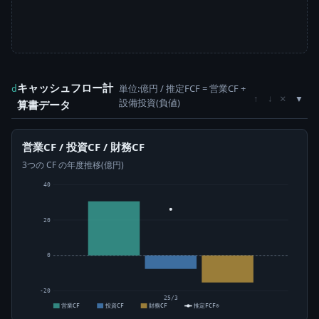
キャッシュフロー計
単位:億円 / 推定FCF = 営業CF +
d
×
↑
↓
設備投資(負値)
算書データ
営業CF / 投資CF / 財務CF
3つの CF の年度推移(億円)
40
20
0
-20
25/3
営業CF
投資CF
財務CF
推定FCF⊙