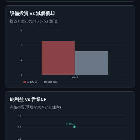
設備投資 vs 減価償却
投資と償却のバランス(億円)
6
4
2
0
25/3
設備投資
減価償却
純利益 vs 営業CF
利益の質(乖離が大きいと注意)
40
営業CF
30
20