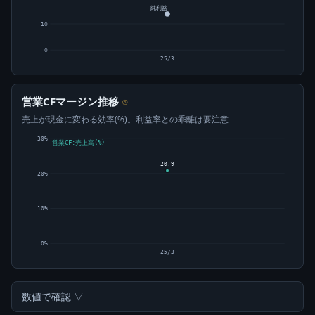
純利益
10
0
25/3
営業CFマージン推移
⊙
売上が現金に変わる効率(%)。利益率との乖離は要注意
30%
営業CF÷売上高(%)
20.9
20%
10%
0%
25/3
数値で確認 ▽