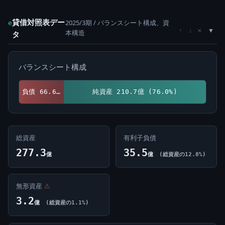
貸借対照表デー
2025/3期 / バランスシート構成、資
e
×
↑
↓
本構造
タ
バランスシート構成
負債 66.6億 (24.0%)
純資産 210.7億 (76.0%)
総資産
有利子負債
277.3
35.5
億
億
(総資産の12.8%)
無形資産
⚠
3.2
億
(総資産の1.1%)