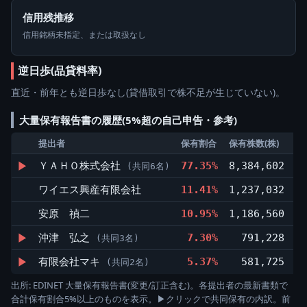
信用残推移
信用銘柄未指定、または取扱なし
逆日歩(品貸料率)
直近・前年とも逆日歩なし(貸借取引で株不足が生じていない)。
大量保有報告書の履歴(5%超の自己申告・参考)
提出者
保有割合
保有株数(株)
前
▶
ＹＡＨＯ株式会社
77.35%
8,384,602
(共同6名)
ワイエス興産有限会社
11.41%
1,237,032
▼
安原 禎二
10.95%
1,186,560
▼
▶
沖津 弘之
7.30%
791,228
▲
(共同3名)
▶
有限会社マキ
5.37%
581,725
(共同2名)
出所: EDINET 大量保有報告書(変更/訂正含む)。各提出者の最新書類で
合計保有割合5%以上のものを表示。▶クリックで共同保有の内訳。前