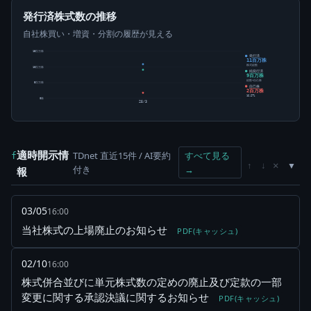
発行済株式数の推移
自社株買い・増資・分割の履歴が見える
15百万株
発行済
11百万株
株式総数
10百万株
純発行済
9百万株
総数-自己株
5百万株
自己株
2百万株
16.27%
0株
25/3
適時開示情
TDnet 直近15件 / AI要約
すべて見る
f
×
↑
↓
付き
→
報
03/05
16:00
当社株式の上場廃止のお知らせ
PDF(キャッシュ)
02/10
16:00
株式併合並びに単元株式数の定めの廃止及び定款の一部
変更に関する承認決議に関するお知らせ
PDF(キャッシュ)