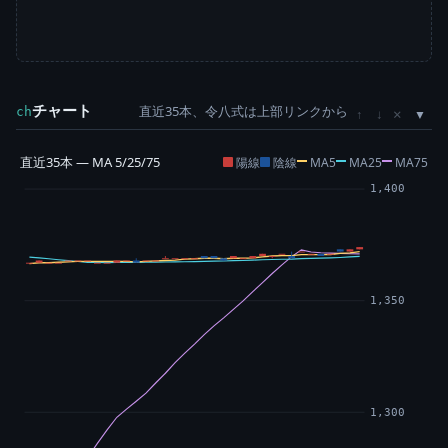
チャート
直近35本、令八式は上部リンクから
×
ch
↑
↓
直近35本 — MA 5/25/75
陽線
陰線
MA5
MA25
MA75
1,400
1,350
1,300