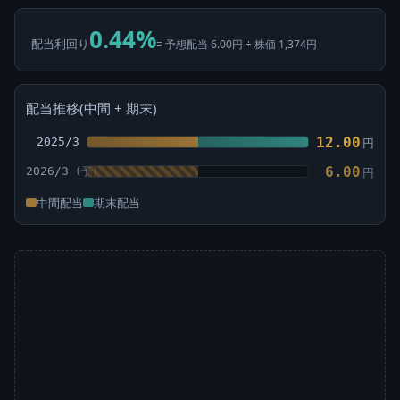
0.44%
配当利回り
= 予想配当 6.00円 ÷ 株価 1,374円
配当推移(中間 + 期末)
12.00
2025/3
円
6.00
2026/3
円
中間配当
期末配当