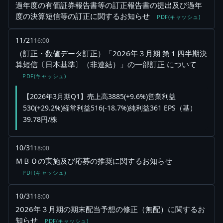
過年度の有価証券報告書等の訂正報告書の提出及び過年
度の決算短信等の訂正に関するお知らせ
PDF(キャッシュ)
11/21
16:00
（訂正・数値データ訂正）「2026年３月期 第１四半期決
算短信〔日本基準〕（非連結）」の一部訂正 について
PDF(キャッシュ)
【2026年3月期Q1】売上高3885(+9.6%)営業利益
530(+29.2%)経常利益516(-18.7%)純利益361 EPS（基）
39.78円/株
10/31
18:00
ＭＢＯの実施及び応募の推奨に関するお知らせ
PDF(キャッシュ)
10/31
18:00
2026年３月期の期末配当予想の修正（無配）に関するお
知らせ
PDF(キャッシュ)