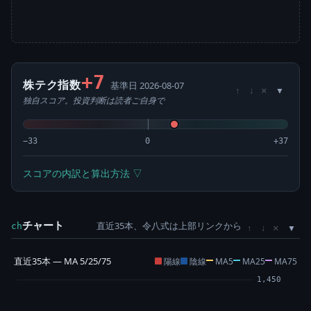
+7
株テク指数
基準日 2026-08-07
×
↑
↓
独自スコア。投資判断は読者ご自身で
−33
0
+37
スコアの内訳と算出方法 ▽
チャート
直近35本、令八式は上部リンクから
×
ch
↑
↓
直近35本 — MA 5/25/75
陽線
陰線
MA5
MA25
MA75
1,450