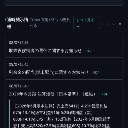
適時開示情
TDnet 直近15件 / AI要約
すべて見る
f
×
↑
↓
付き
→
報
08/07
15:45
取締役候補者の選任に関するお知らせ
PDF
08/07
15:45
剰余金の配当(期末配当)に関するお知らせ
PDF
08/07
15:45
2026年６月期 決算短信〔日本基準〕（連結）
PDF
【2026年6月期本決算】売上高5412(+4.2%)営業利益
675(-13.4%)経常利益916(-6.2%)純利益（親）
603(-14.1%) EPS（基）152円/株【2027年6月期業績予
想】売上高5820(+7.5%)営業利益603(-10.7%)経常利益