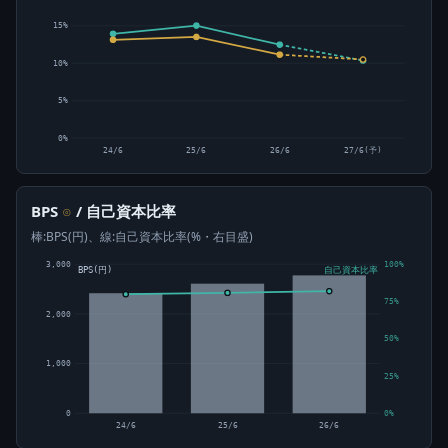
15%
10%
5%
0%
24/6
25/6
26/6
27/6(予)
BPS
/ 自己資本比率
⊙
棒:BPS(円)、線:自己資本比率(%・右目盛)
3,000
100%
BPS(円)
自己資本比率
75%
2,000
50%
1,000
25%
0
0%
24/6
25/6
26/6