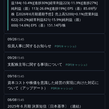
益184(-10.4%)[進捗30%]経常利益223(-11.9%)[進捗27%]
純利益（親）113(-26.6%)[進捗19%] EPS（基）85.69円/
株【2026年6月期通期予想】売上高5200(+0.1%)営業利益
622(-20.2%)経常利益821(-15.9%)純利益（親）
600(-14.6%) EPS（基）151.14円/株
09/26
15:45
役員人事に関するお知らせ
PDF(キャッシュ)
09/26
15:45
支配株主等に関する事項について
PDF(キャッシュ)
09/16
15:45
資本コストや株価を意識した経営の実現に向けた対応に
ついて（アップデート）
PDF(キャッシュ)
08/08
15:45
2025年６月期 決算短信〔日本基準〕（連結）