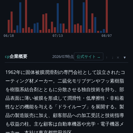
06/18
07/13
08/07
企業概要
2026/07時点
公式サイト →
cp
×
↑
↓
1962年に固体被膜潤滑剤の専門会社として設立されたコ
ーティング材メーカー。二硫化モリブデンやフッ素樹脂
を樹脂系結合剤とともに分散させる独自技術を持ち、部
品表面に薄い被膜を形成して潤滑性・低摩擦性・非粘着
性などの機能を与える「ドライルーブ」を展開する。製
品の製造販売に加え、顧客部品への加工受託と技術指導
も収益の柱。主な顧客は自動車機器や光学・電子機器メ
ーカー。本社は東京都世田谷区。