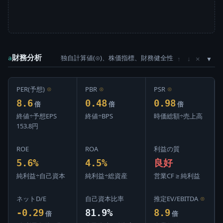
財務分析
独自計算値(⊙)、株価指標、財務健全性
×
a
↑
↓
PER(予想)
⊙
PBR
⊙
PSR
⊙
8.6
0.48
0.98
倍
倍
倍
終値÷予想EPS
終値÷BPS
時価総額÷売上高
153.8円
ROE
ROA
利益の質
5.6%
4.5%
良好
純利益÷自己資本
純利益÷総資産
営業CF ≥ 純利益
ネットD/E
自己資本比率
推定EV/EBITDA
⊙
-0.29
81.9%
8.9
倍
倍