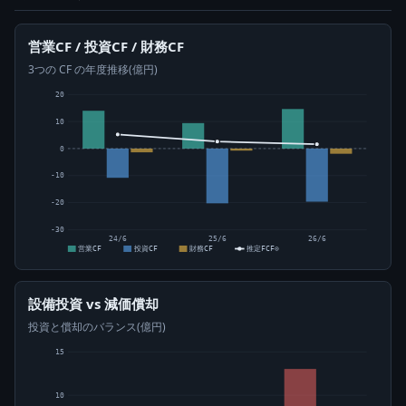
営業CF / 投資CF / 財務CF
3つの CF の年度推移(億円)
20
10
0
-10
-20
-30
24/6
25/6
26/6
営業CF
投資CF
財務CF
推定FCF⊙
設備投資 vs 減価償却
投資と償却のバランス(億円)
15
10