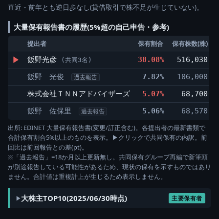
直近・前年とも逆日歩なし(貸借取引で株不足が生じていない)。
大量保有報告書の履歴(5%超の自己申告・参考)
提出者
保有割合
保有株数(株)
▶
飯野光彦
38.08%
516,030
(共同3名)
飯野 光俊
7.82%
106,000
過去報告
株式会社ＴＮＮアドバイザーズ
5.07%
68,700
飯野 佐保里
5.06%
68,570
過去報告
出所: EDINET 大量保有報告書(変更/訂正含む)。各提出者の最新書類で
合計保有割合5%以上のものを表示。▶クリックで共同保有の内訳。前
回比は前回報告との差(pt)。
※「過去報告」=18か月以上更新無し。共同保有グループ再編で新筆頭
が別途報告している可能性があるため、現状の保有を示すものではあり
ません。合計値は重複計上が生じるため表示しません。
大株主TOP10(2025/06/30時点)
主要保有者