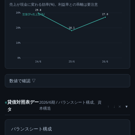
売上が現金に変わる効率(%)。利益率との乖離は要注意
29.8
30%
27.0
営業CF÷売上高(%)
18.1
20%
10%
0%
24/6
25/6
26/6
数値で確認 ▽
貸借対照表デー
2026/6期 / バランスシート構成、資
e
×
↑
↓
本構造
タ
バランスシート構成