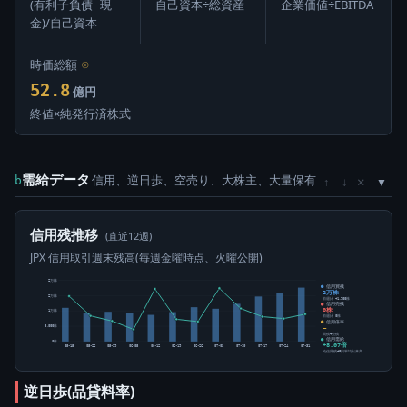
(有利子負債−現
自己資本÷総資産
企業価値÷EBITDA
金)/自己資本
時価総額
⊙
52.8
億円
終値×純発行済株式
需給データ
信用、逆日歩、空売り、大株主、大量保有
×
b
↑
↓
信用残推移
(直近12週)
JPX 信用取引週末残高(毎週金曜時点、火曜公開)
2万株
信用買残
2万株
2万株
前週比 +1,900株
信用売残
0株
1万株
前週比 0株
信用倍率
5,000株
―
買残÷売残
信用需給
0株
+8.07倍
05-15
05-22
05-29
06-05
06-12
06-19
06-26
07-03
07-10
07-17
07-24
07-31
純信用残÷5日平均出来高
逆日歩(品貸料率)