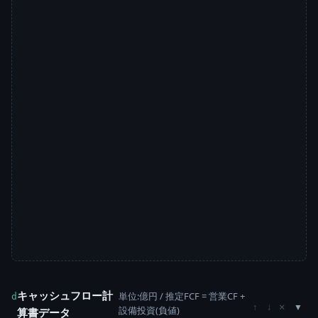
キャッシュフロー計
単位:億円 / 推定FCF = 営業CF +
d
×
↑
↓
設備投資(負値)
算書データ