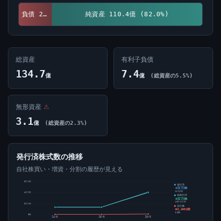
負債 24.3億 (18.0%)
純資産 110.4億 (82.0%)
総資産
有利子負債
134.7
7.4
億
億
(総資産の5.5%)
無形資産
⚠
3.1
億
(総資産の2.3%)
発行済株式数の推移
自社株買い・増資・分割の履歴が見える
6百万株
発行済
4百万株
株式総数
4百万株
純発行済
4百万株
総数-自己株
2百万株
自己株
92,901株
2.29%
0株
24/6
25/6
26/6