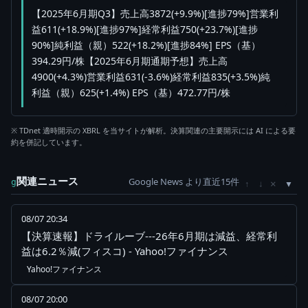
【2025年6月期Q3】売上高3872(+9.9%)[進捗79%]営業利
益611(+18.9%)[進捗97%]経常利益750(+23.7%)[進捗
90%]純利益（親）522(+18.2%)[進捗84%] EPS（基）
394.29円/株【2025年6月期通期予想】売上高
4900(+4.3%)営業利益631(-3.6%)経常利益835(+3.5%)純
利益（親）625(+1.4%) EPS（基）472.77円/株
※ TDnet 適時開示の XBRL を当サイトが解析。決算関連の主要開示には AI による要
約を併記しています。
関連ニュース
Google News より直近15件
×
g
↑
↓
08/07 20:34
【決算速報】ドライルーブ---26年6月期は減益、経常利
益は6.2％減(フィスコ) - Yahoo!ファイナンス
Yahoo!ファイナンス
08/07 20:00