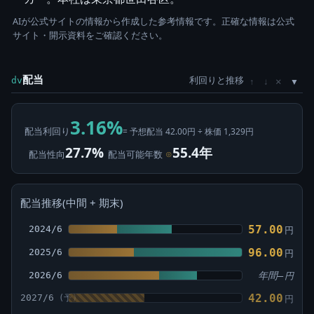
AIが公式サイトの情報から作成した参考情報です。正確な情報は公式
サイト・開示資料をご確認ください。
配当
利回りと推移
×
dv
↑
↓
3.16%
配当利回り
= 予想配当 42.00円 ÷ 株価 1,329円
27.7%
55.4年
配当性向
配当可能年数
⊙
配当推移(中間 + 期末)
57.00
2024/6
円
96.00
2025/6
円
2026/6
年間—
円
42.00
2027/6
円