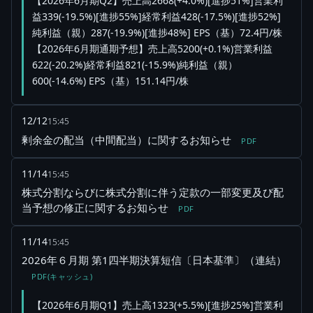
【2026年6月期Q2】売上高2668(+4.0%)[進捗51%]営業利
益339(-19.5%)[進捗55%]経常利益428(-17.5%)[進捗52%]
純利益（親）287(-19.9%)[進捗48%] EPS（基）72.4円/株
【2026年6月期通期予想】売上高5200(+0.1%)営業利益
622(-20.2%)経常利益821(-15.9%)純利益（親）
600(-14.6%) EPS（基）151.14円/株
12/12
15:45
剰余金の配当（中間配当）に関するお知らせ
PDF
11/14
15:45
株式分割ならびに株式分割に伴う定款の一部変更及び配
当予想の修正に関するお知らせ
PDF
11/14
15:45
2026年６月期 第1四半期決算短信〔日本基準〕（連結）
PDF(キャッシュ)
【2026年6月期Q1】売上高1323(+5.5%)[進捗25%]営業利