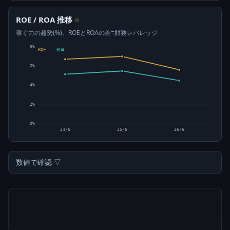
ROE / ROA 推移
⊙
稼ぐ力の趨勢(%)。ROEとROAの差=財務レバレッジ
8%
ROE
ROA
6%
4%
2%
0%
24/6
25/6
26/6
数値で確認 ▽