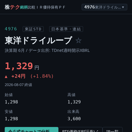
株
テク
銘柄
比較
ＩＲ
優待
保有
ＰＦ
4976
東洋ドライルーブ
▼
4976
東証STD
日本基準・連結
東洋ドライルーブ
☆
決算期 6月 / データ出所: TDnet適時開示XBRL
1,329
円
+24円
(+1.84%)
▲
2026-08-07 終値
始値
高値
1,298
1,329
安値
出来高
1,298
3,600
令八式チャートで分析 →
PTS価格(SBI証券)↗
IR一覧