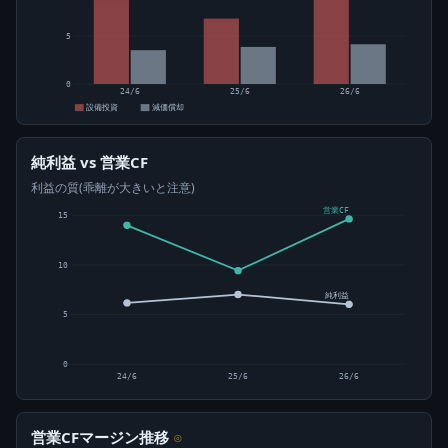
5
0
24/6
25/6
26/6
設備投資
減価償却
純利益 vs 営業CF
利益の質(乖離が大きいと注意)
営業CF
15
10
純利益
5
0
24/6
25/6
26/6
営業CFマージン推移
⊙