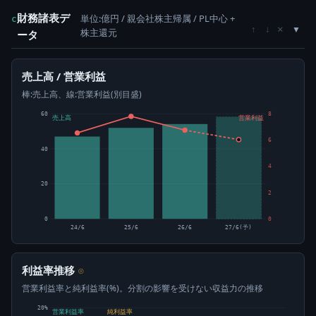
財務諸表デ
単位:億円 / 親会社株主帰属 / PL中心 +
c
×
↑
↓
株主還元
ータ
売上高 / 営業利益
棒:売上高、線:営業利益(別目盛)
60
8
売上高
営業利益
6
40
4
20
2
0
0
24/6
25/6
26/6
27/6(予)
利益率推移
⊙
営業利益率と純利益率(%)。分割の影響を受けない収益力の推移
20%
営業利益率
純利益率