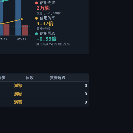
信用売残
2万株
前週比 -1,600株
信用倍率
4.37倍
買残÷売残
信用需給
+0.53倍
07-24
07-31
純信用残÷5日平均出来高
日歩
日数
貸株超過
満額
0
満額
0
満額
0