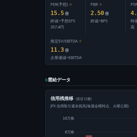
PER(予想)
⊙
PBR
⊙
PS
15.5
2.50
4
倍
倍
終値÷予想EPS
終値÷BPS
時
357.4円
高
推定EV/EBITDA
⊙
11.3
倍
企業価値÷EBITDA
需給データ
b
信用残推移
(直近12週)
JPX 信用取引週末残高(毎週金曜時点、火曜公開)
10万株
8万株