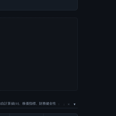
独自計算値(⊙)、株価指標、財務健全性
×
↑
↓