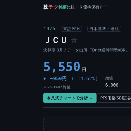
株
テク
銘柄
比較
ＩＲ
優待
保有
ＰＦ
4975
東証PRM
日本基準・連結
ＪＣＵ
☆
決算期 3月 / データ出所: TDnet適時開示XBRL
5,550
円
始値
−950円
(-14.62%)
▼
6,000
2026-08-07 終値
令八式チャートで分析 →
PTS価格(SBI証券