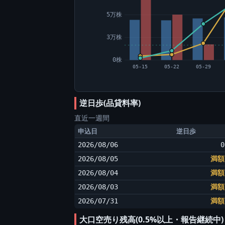
5万株
3万株
0株
05-15
05-22
05-29
逆日歩(品貸料率)
直近一週間
申込日
逆日歩
2026/08/06
0
2026/08/05
満額
2026/08/04
満額
2026/08/03
満額
2026/07/31
満額
大口空売り残高(0.5%以上・報告継続中)