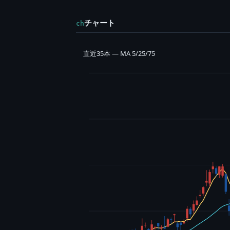
チャート
ch
直近35本 — MA 5/25/75