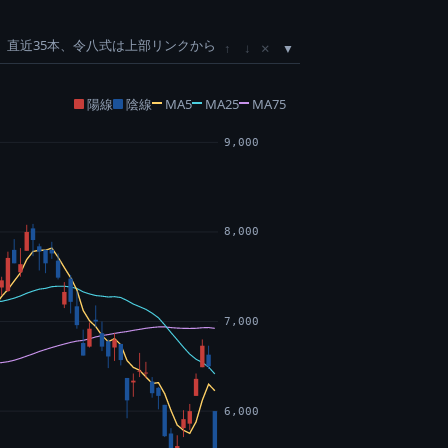
直近35本、令八式は上部リンクから
×
↑
↓
陽線
陰線
MA5
MA25
MA75
9,000
8,000
7,000
6,000