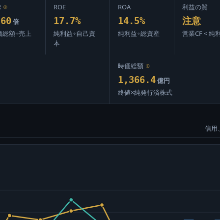
R
⊙
ROE
ROA
利益の質
.60
17.7%
14.5%
注意
倍
価総額÷売上
純利益÷自己資
純利益÷総資産
営業CF < 純
本
時価総額
⊙
1,366.4
億円
終値×純発行済株式
信用