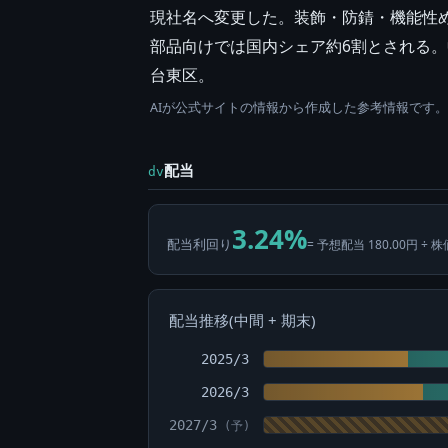
現社名へ変更した。装飾・防錆・機能性
部品向けでは国内シェア約6割とされる
台東区。
AIが公式サイトの情報から作成した参考情報です
配当
dv
3.24%
配当利回り
= 予想配当 180.00円 ÷ 株
配当推移(中間 + 期末)
2025/3
2026/3
2027/3