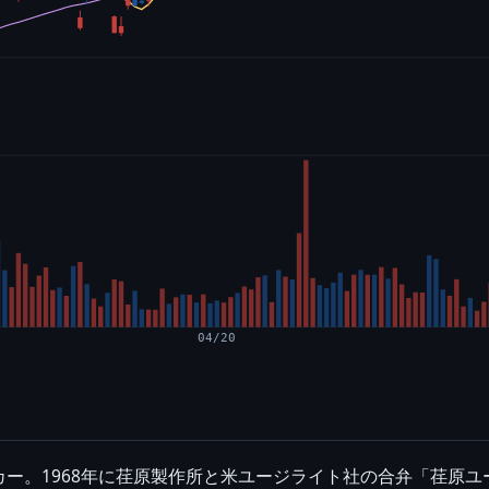
04/20
ー。1968年に荏原製作所と米ユージライト社の合弁「荏原ユー