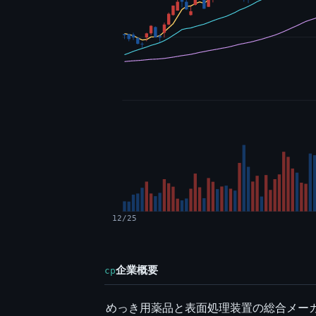
12/25
企業概要
cp
めっき用薬品と表面処理装置の総合メーカ