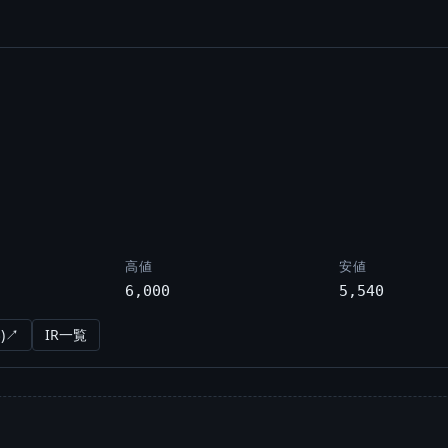
高値
安値
6,000
5,540
)↗
IR一覧