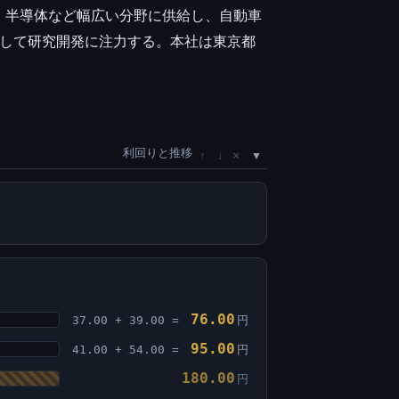
、半導体など幅広い分野に供給し、自動車
として研究開発に注力する。本社は東京都
利回りと推移
×
↑
↓
76.00
37.00 + 39.00 =
円
95.00
41.00 + 54.00 =
円
180.00
円