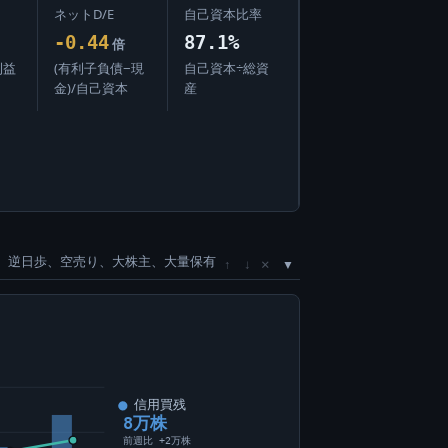
ネットD/E
自己資本比率
-0.44
87.1%
倍
利益
(有利子負債−現
自己資本÷総資
金)/自己資本
産
、逆日歩、空売り、大株主、大量保有
×
↑
↓
信用買残
8万株
前週比 +2万株