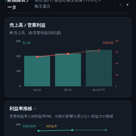
単位:億円 / 親会社株主帰属 / PL中心 +
c
×
↑
↓
株主還元
ータ
売上高 / 営業利益
棒:売上高、線:営業利益(別目盛)
300
80
売上高
営業利益
60
200
40
100
20
0
0
24/12
25/12
26/12(予)
利益率推移
⊙
営業利益率と純利益率(%)。分割の影響を受けない収益力の推移
30%
営業利益率
純利益率