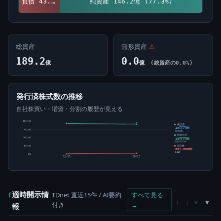
負債 43.0億 (22.7%)
純資産 146.2億 (77.3%)
総資産
無形資産
⚠
189.2
0.0
億
億
(総資産の0.0%)
発行済株式数の推移
自社株買い・増資・分割の履歴が見える
20百万株
発行済
19百万株
15百万株
株式総数
純発行済
18百万株
10百万株
総数-自己株
自己株
5百万株
667,806株
3.55%
0株
24/12
25/12
適時開示情
TDnet 直近15件 / AI要約
すべて見る
f
×
↑
↓
付き
→
報