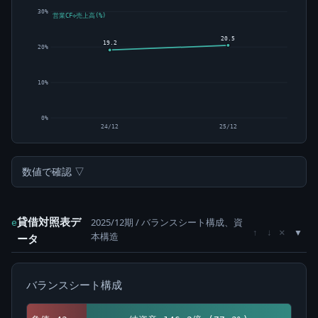
30%
営業CF÷売上高(%)
20.5
19.2
20%
10%
0%
24/12
25/12
数値で確認 ▽
貸借対照表デ
2025/12期 / バランスシート構成、資
e
×
↑
↓
本構造
ータ
バランスシート構成