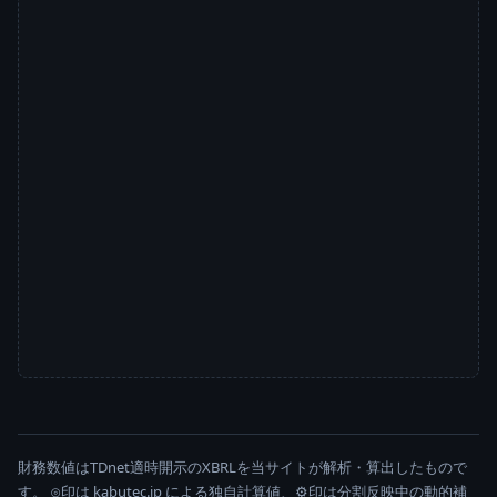
財務数値はTDnet適時開示のXBRLを当サイトが解析・算出したもので
す。 ⊙印は kabutec.jp による独自計算値、⚙印は分割反映中の動的補