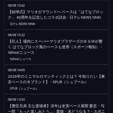
08/08 15:42
【始球式】マリオがマウンドへ ベースは「はてなブロッ
ク」 40周年を記念したコラボ試合 - 日テレNEWS NNN
日テレNEWS NNN
08/08 15:22
【巨人】場内にスーパーマリオブラザーズのＢＧＭが響
く はてなブロック風のベースも使用（スポーツ報知） -
Yahoo!ニュース
Yahoo!ニュース
08/08 14:00
2026年のミニマルロマンティックとは？ 今知りたい【東
京ベースの８ブランド】 - SPUR（シュプール）
SPUR（シュプール）
08/08 13:50
【豊臣兄弟 主な退場者】没年は史実ベース展開 愛息・与
一郎「もっと楽しみとう…」愛娘・末どうなる？ - スポニ