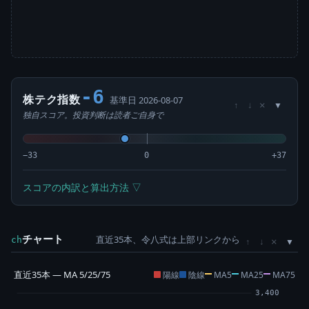
-6
株テク指数
基準日 2026-08-07
×
↑
↓
独自スコア。投資判断は読者ご自身で
−33
0
+37
スコアの内訳と算出方法 ▽
チャート
直近35本、令八式は上部リンクから
×
ch
↑
↓
直近35本 — MA 5/25/75
陽線
陰線
MA5
MA25
MA75
3,400