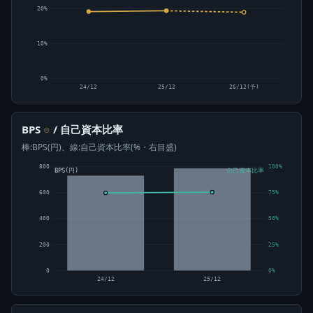
20%
10%
0%
24/12
25/12
26/12(予)
BPS
/ 自己資本比率
⊙
棒:BPS(円)、線:自己資本比率(%・右目盛)
800
100%
BPS(円)
自己資本比率
600
75%
400
50%
200
25%
0
0%
24/12
25/12