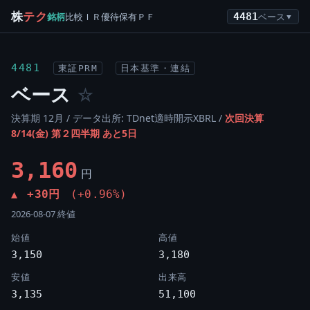
株
テク
銘柄
比較
ＩＲ
優待
保有
ＰＦ
4481
ベース
▼
4481
東証PRM
日本基準・連結
ベース
☆
決算期 12月 / データ出所: TDnet適時開示XBRL /
次回決算
8/14(金) 第２四半期 あと5日
3,160
円
+30円
(+0.96%)
▲
2026-08-07 終値
始値
高値
3,150
3,180
安値
出来高
3,135
51,100