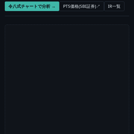
令八式チャートで分析 →
PTS価格(SBI証券)↗
IR一覧