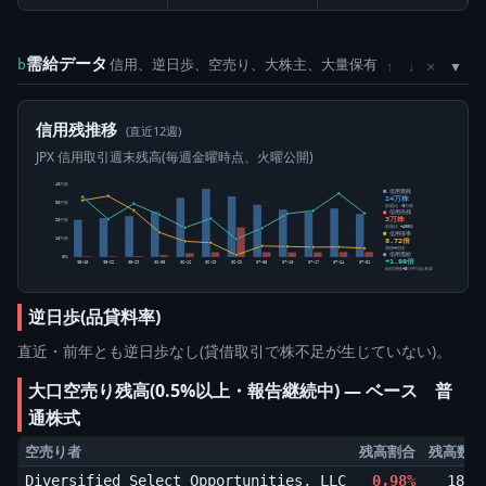
需給データ
信用、逆日歩、空売り、大株主、大量保有
×
b
↑
↓
信用残推移
(直近12週)
JPX 信用取引週末残高(毎週金曜時点、火曜公開)
40万株
信用買残
24万株
30万株
前週比 -3万株
信用売残
3万株
20万株
前週比 +400株
信用倍率
8.72倍
10万株
買残÷売残
信用需給
0株
+1.99倍
05-15
05-22
05-29
06-05
06-12
06-19
06-26
07-03
07-10
07-17
07-24
07-31
純信用残÷5日平均出来高
逆日歩(品貸料率)
直近・前年とも逆日歩なし(貸借取引で株不足が生じていない)。
大口空売り残高(0.5%以上・報告継続中) ― ベース 普
通株式
空売り者
残高割合
残高数量(
Diversified Select Opportunities, LLC
0.98%
185,