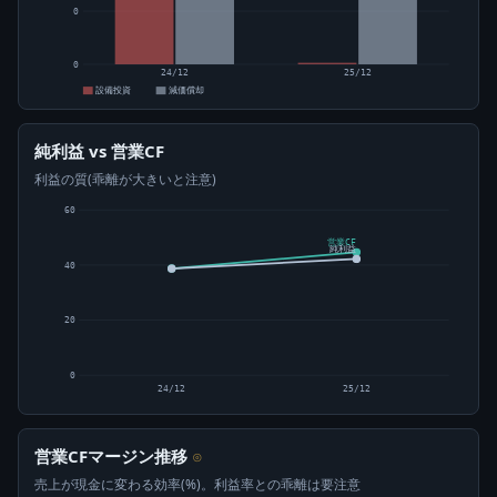
0
0
24/12
25/12
設備投資
減価償却
純利益 vs 営業CF
利益の質(乖離が大きいと注意)
60
営業CF
純利益
40
20
0
24/12
25/12
営業CFマージン推移
⊙
売上が現金に変わる効率(%)。利益率との乖離は要注意