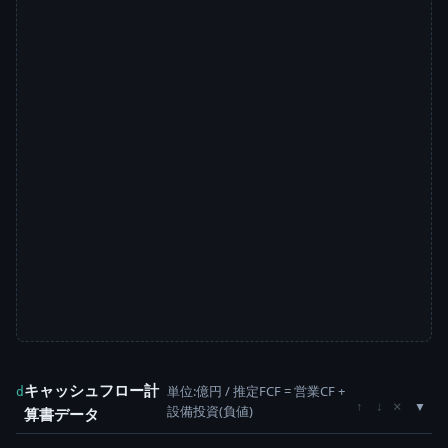
キャッシュフロー計
単位:億円 / 推定FCF = 営業CF +
d
×
↑
↓
設備投資(負値)
算書データ