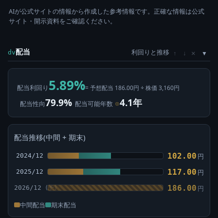
AIが公式サイトの情報から作成した参考情報です。正確な情報は公式
サイト・開示資料をご確認ください。
配当
利回りと推移
×
dv
↑
↓
5.89%
配当利回り
= 予想配当 186.00円 ÷ 株価 3,160円
79.9%
4.1年
配当性向
配当可能年数
⊙
配当推移(中間 + 期末)
102.00
2024/12
円
117.00
2025/12
円
186.00
2026/12
円
中間配当
期末配当