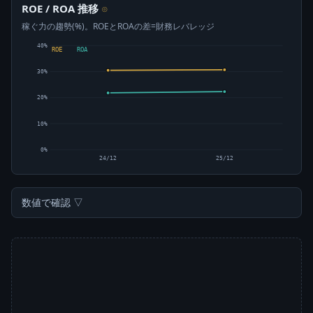
ROE / ROA 推移
⊙
稼ぐ力の趨勢(%)。ROEとROAの差=財務レバレッジ
40%
ROE
ROA
30%
20%
10%
0%
24/12
25/12
数値で確認 ▽