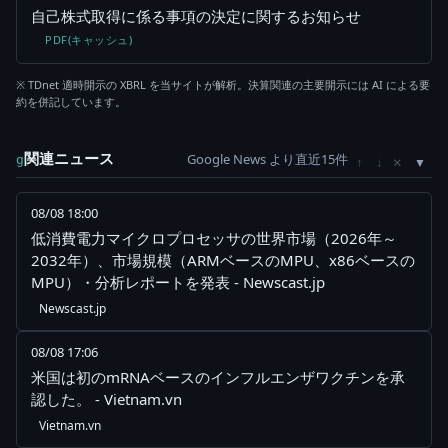
自己株式取得に係る事項の決定に関するお知らせ
PDF(キャッシュ)
※ TDnet 適時開示の XBRL を当サイトが解析。決算関連の主要開示には AI による要
約を併記しています。
関連ニュース
Google News より直近15件
×
g
↑
↓
08/08 18:00
低消費電力マイクロプロセッサの世界市場（2026年～
2032年）、市場規模（ARMベースのMPU、x86ベースの
MPU）・分析レポートを発表 - Newscast.jp
Newscast.jp
08/08 17:06
米国は初のmRNAベースのインフルエンザワクチンを承
認した。 - Vietnam.vn
Vietnam.vn