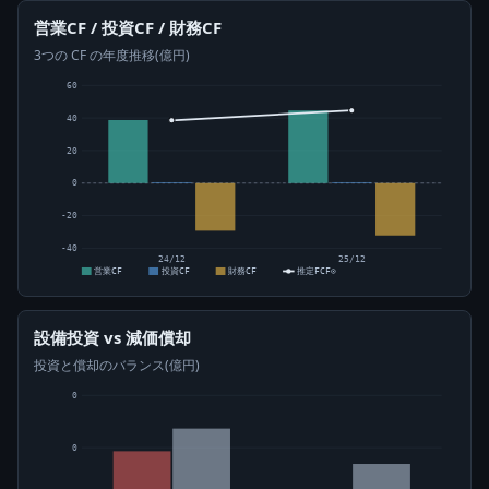
営業CF / 投資CF / 財務CF
3つの CF の年度推移(億円)
60
40
20
0
-20
-40
24/12
25/12
営業CF
投資CF
財務CF
推定FCF⊙
設備投資 vs 減価償却
投資と償却のバランス(億円)
0
0