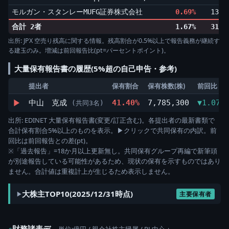
モルガン・スタンレーMUFG証券株式会社
0.69%
131,
合計 2者
1.67%
316,
出所: JPX 空売り残高に関する情報。残高割合が0.5%以上で報告義務が継続す
る建玉のみ。増減は前回報告比(pt=パーセントポイント)。
大量保有報告書の履歴(5%超の自己申告・参考)
提出者
保有割合
保有株数(株)
前回比
▶
中山 克成
41.40%
7,785,300
▼1.07p
(共同3名)
出所: EDINET 大量保有報告書(変更/訂正含む)。各提出者の最新書類で
合計保有割合5%以上のものを表示。▶クリックで共同保有の内訳。前
回比は前回報告との差(pt)。
※「過去報告」=18か月以上更新無し。共同保有グループ再編で新筆頭
が別途報告している可能性があるため、現状の保有を示すものではあり
ません。合計値は重複計上が生じるため表示しません。
大株主TOP10(2025/12/31時点)
主要保有者
財務諸表デ