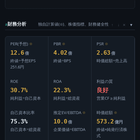
財務分析
独自計算値(⊙)、株価指標、財務健全性
×
a
↑
↓
PER(予想)
⊙
PBR
⊙
PSR
⊙
12.6
4.02
2.63
倍
倍
倍
終値÷予想EPS
終値÷BPS
時価総額÷売上高
251.6円
ROE
ROA
利益の質
30.7%
22.3%
良好
純利益÷自己資本
純利益÷総資産
営業CF ≥ 純利益
自己資本比率
推定EV/EBITDA
⊙
時価総額
⊙
75.3%
10.0
573.2
倍
億円
自己資本÷総資産
企業価値÷EBITDA
終値×純発行済株
式