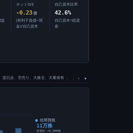
ネットD/E
自己資本比率
-0.23
42.6%
倍
利益
(有利子負債−現
自己資本÷総資
金)/自己資本
産
、逆日歩、空売り、大株主、大量保有
×
↑
↓
信用買残
11万株
前週比 +6,000株