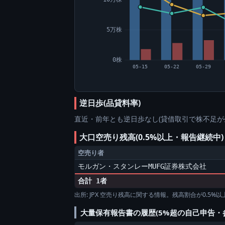
5万株
0株
05-15
05-22
05-29
逆日歩(品貸料率)
直近・前年とも逆日歩なし(貸借取引で株不足が
大口空売り残高(0.5%以上・報告継続
空売り者
モルガン・スタンレーMUFG証券株式会社
合計 1者
出所: JPX 空売り残高に関する情報。残高割合が0.5
大量保有報告書の履歴(5%超の自己申告・