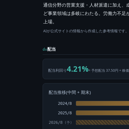
通信分野の営業支援・人材派遣に加え、成
ど事業領域は多岐にわたる。労働力不足が
上場。
AIが公式サイトの情報から作成した参考情報です
配当
dv
4.21%
配当利回り
= 予想配当 37.50円 ÷ 株価
配当推移(中間 + 期末)
2024/8
2025/8
2026/8