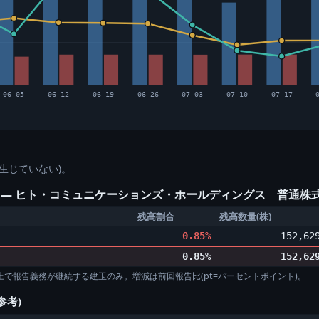
06-05
06-12
06-19
06-26
07-03
07-10
07-17
生じていない)。
中) ― ヒト・コミュニケーションズ・ホールディングス 普通株
残高割合
残高数量(株)
0.85%
152,62
0.85%
152,62
%以上で報告義務が継続する建玉のみ。増減は前回報告比(pt=パーセントポイント)。
参考)