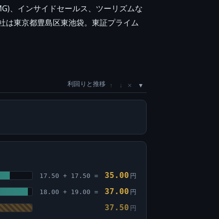
MG)、インサイドセールス、ツーリズムな
本社は東京都豊島区東池袋。東証プライム
利回りと推移
×
↑
↓
35.00
17.50 + 17.50 =
円
37.00
18.00 + 19.00 =
円
37.50
円