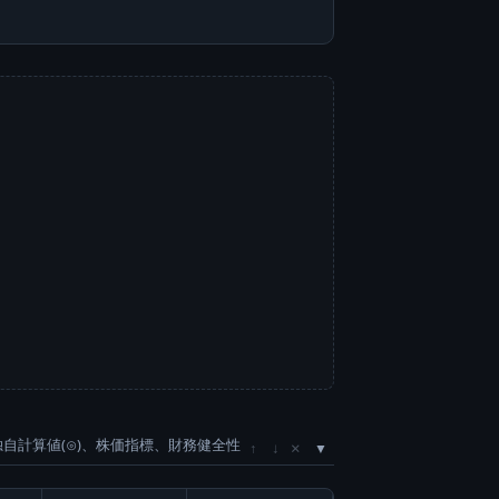
独自計算値(⊙)、株価指標、財務健全性
×
↑
↓