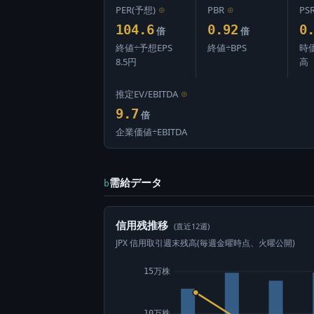
PER(予想)
⊙
PBR
⊙
PS
104.6
0.92
0
倍
倍
終値÷予想EPS
終値÷BPS
時
8.5円
高
推定EV/EBITDA
⊙
9.7
倍
企業価値÷EBITDA
需給データ
b
信用残推移
(直近12週)
JPX 信用取引週末残高(毎週金曜時点、火曜公開)
15万株
10万株