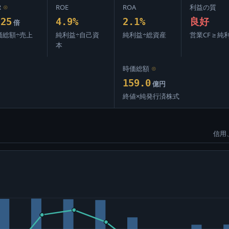
R
⊙
ROE
ROA
利益の質
.25
4.9%
2.1%
良好
倍
価総額÷売上
純利益÷自己資
純利益÷総資産
営業CF ≥ 純
本
時価総額
⊙
159.0
億円
終値×純発行済株式
信用