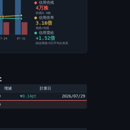
信用売残
4万株
前週比 0株
信用倍率
3.16倍
買残÷売残
信用需給
+1.52倍
07-24
07-31
純信用残÷5日平均出来高
式
増減
計算日
9
▼0.14pt
2026/07/29
9