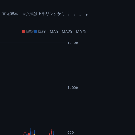
直近35本、令八式は上部リンクから
×
↑
↓
陽線
陰線
MA5
MA25
MA75
1,100
1,000
900