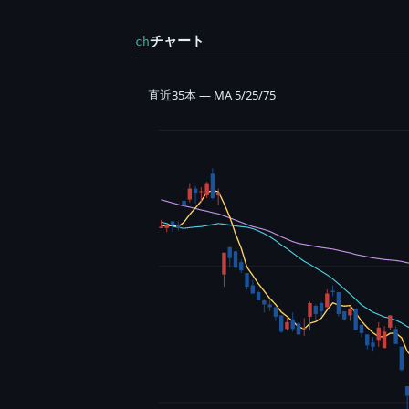
チャート
ch
直近35本 — MA 5/25/75