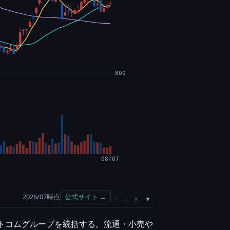
800
08/07
2026/07時点
公式サイト →
×
↑
↓
ヒトコムグループを統括する。流通・小売や