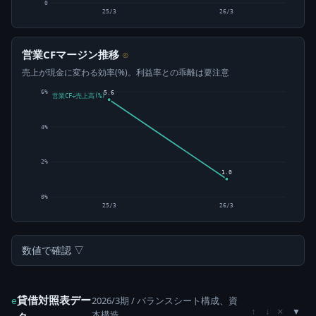
0
25/3
26/3
営業CFマージン推移
⊙
売上が現金に変わる効率(%)。利益率との乖離は要注意
6%
5.6
営業CF÷売上高(%)
4%
2%
1.0
0%
25/3
26/3
数値で確認 ▽
貸借対照表デー
2026/3期 / バランスシート構成、資
e
×
↑
↓
本構造