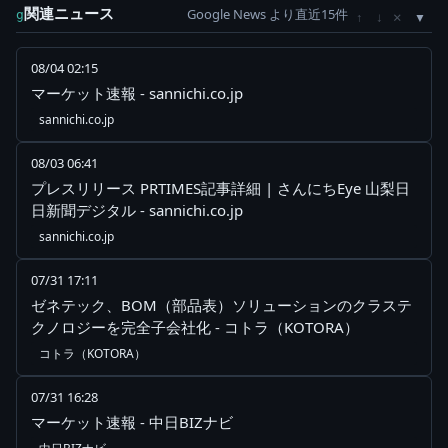
関連ニュース
Google News より直近15件
×
g
↑
↓
08/04 02:15
マーケット速報 - sannichi.co.jp
sannichi.co.jp
08/03 06:41
プレスリリース PRTIMES記事詳細 | さんにちEye 山梨日
日新聞デジタル - sannichi.co.jp
sannichi.co.jp
07/31 17:11
ゼネテック、BOM（部品表）ソリューションのクラステ
クノロジーを完全子会社化 - コトラ（KOTORA）
コトラ（KOTORA）
07/31 16:28
マーケット速報 - 中日BIZナビ