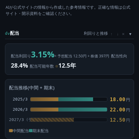
AIが公式サイトの情報から作成した参考情報です。正確な情報は公式
サイト・開示資料をご確認ください。
配当
利回りと推移
×
dv
↑
↓
3.15%
配当利回り
配当性向
= 予想配当 12.50円 ÷ 株価 397円
28.4%
12.5年
配当可能年数
⊙
配当推移(中間 + 期末)
18.00
2025/3
円
22.00
2026/3
円
12.50
2027/3
円
中間配当
期末配当