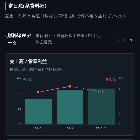
逆日歩(品貸料率)
直近・前年とも逆日歩なし(貸借取引で株不足が生じていない)。
財務諸表デ
単位:億円 / 親会社株主帰属 / PL中心 +
c
×
↑
↓
株主還元
ータ
売上高 / 営業利益
棒:売上高、線:営業利益(別目盛)
150
10
売上高
営業利益
8
100
5
50
3
0
0
25/3
26/3
27/3(予)