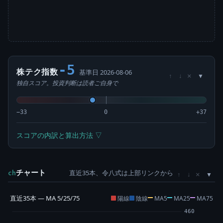
-5
株テク指数
基準日 2026-08-06
×
↑
↓
独自スコア。投資判断は読者ご自身で
−33
0
+37
スコアの内訳と算出方法 ▽
チャート
直近35本、令八式は上部リンクから
×
ch
↑
↓
直近35本 — MA 5/25/75
陽線
陰線
MA5
MA25
MA75
460