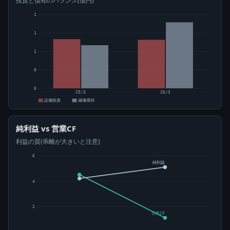
投資と償却のバランス(億円)
1
1
1
0
0
25/3
26/3
設備投資
減価償却
純利益 vs 営業CF
利益の質(乖離が大きいと注意)
6
純利益
4
2
営業CF