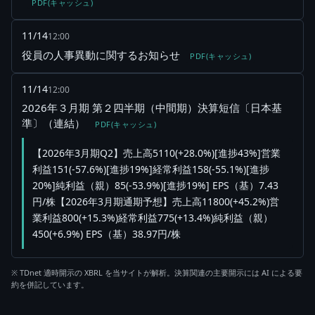
PDF(キャッシュ)
11/14
12:00
役員の人事異動に関するお知らせ
PDF(キャッシュ)
11/14
12:00
2026年３月期 第２四半期（中間期）決算短信〔日本基
準〕（連結）
PDF(キャッシュ)
【2026年3月期Q2】売上高5110(+28.0%)[進捗43%]営業
利益151(-57.6%)[進捗19%]経常利益158(-55.1%)[進捗
20%]純利益（親）85(-53.9%)[進捗19%] EPS（基）7.43
円/株【2026年3月期通期予想】売上高11800(+45.2%)営
業利益800(+15.3%)経常利益775(+13.4%)純利益（親）
450(+6.9%) EPS（基）38.97円/株
※ TDnet 適時開示の XBRL を当サイトが解析。決算関連の主要開示には AI による要
約を併記しています。