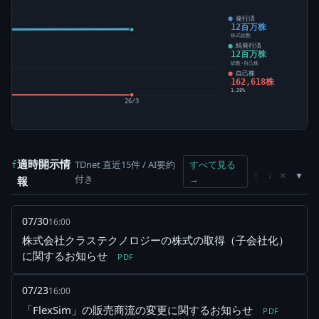
発行済
12百万株
株式総数
純発行済
12百万株
総数-自己株
自己株
162,618株
1.39%
26/3
適時開示情
TDnet 直近15件 / AI要約
すべて見る
f
×
↑
↓
付き
→
報
07/30
16:00
株式会社クラステクノロジーの株式の取得（子会社化）
に関するお知らせ
PDF
07/23
16:00
「FlexSim」の販売商流の変更に関するお知らせ
PDF