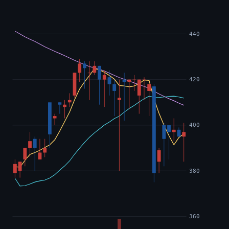
440
420
400
380
360