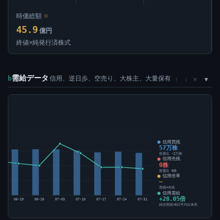
時価総額
⊙
45.9
億円
終値×純発行済株式
需給データ
信用、逆日歩、空売り、大株主、大量保有
×
b
↑
↓
)
信用買残
57万株
前週比 -2万株
信用売残
0株
前週比 0株
信用倍率
―
買残÷売残
信用需給
+28.05倍
12
06-19
06-26
07-03
07-10
07-17
07-24
07-31
純信用残÷5日平均出来高