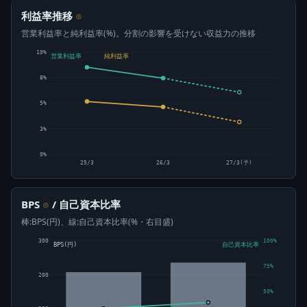
利益率推移
⊙
営業利益率と純利益率(%)。分割の影響を受けない収益力の推移
10%
営業利益率
純利益率
8%
5%
3%
0%
25/3
26/3
27/3(予)
BPS
/ 自己資本比率
⊙
棒:BPS(円)、線:自己資本比率(%・右目盛)
300
100%
BPS(円)
自己資本比率
75%
200
50%