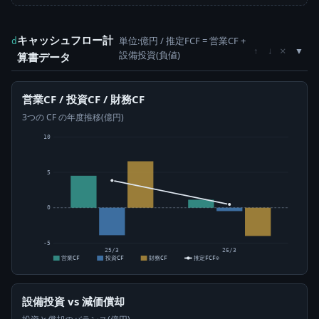
キャッシュフロー計
単位:億円 / 推定FCF = 営業CF +
d
×
↑
↓
設備投資(負値)
算書データ
営業CF / 投資CF / 財務CF
3つの CF の年度推移(億円)
10
5
0
-5
25/3
26/3
営業CF
投資CF
財務CF
推定FCF⊙
設備投資 vs 減価償却