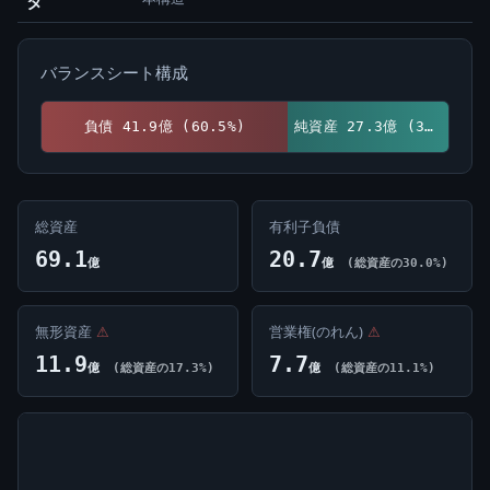
タ
バランスシート構成
負債 41.9億 (60.5%)
純資産 27.3億 (39.5%)
総資産
有利子負債
69.1
20.7
億
億
(総資産の30.0%)
無形資産
⚠
営業権(のれん)
⚠
11.9
7.7
億
(総資産の17.3%)
億
(総資産の11.1%)