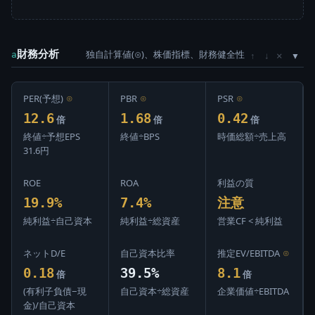
財務分析
独自計算値(⊙)、株価指標、財務健全性
×
a
↑
↓
PER(予想)
⊙
PBR
⊙
PSR
⊙
12.6
1.68
0.42
倍
倍
倍
終値÷予想EPS
終値÷BPS
時価総額÷売上高
31.6円
ROE
ROA
利益の質
19.9%
7.4%
注意
純利益÷自己資本
純利益÷総資産
営業CF < 純利益
ネットD/E
自己資本比率
推定EV/EBITDA
⊙
0.18
39.5%
8.1
倍
倍
(有利子負債−現
自己資本÷総資産
企業価値÷EBITDA
金)/自己資本