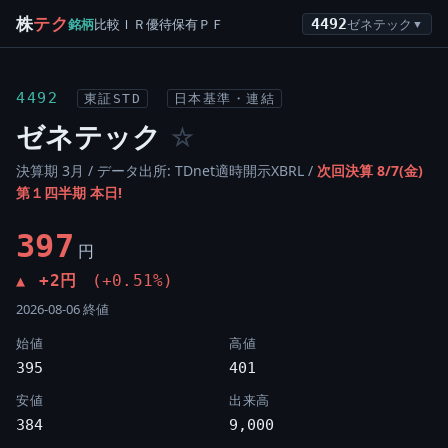
株
テク
銘柄
比較
ＩＲ
優待
保有
ＰＦ
4492
ゼネテック
▼
4492
東証STD
日本基準・連結
ゼネテック
☆
決算期 3月 / データ出所: TDnet適時開示XBRL /
次回決算 8/7(金)
第１四半期 本日!
397
円
+2円
(+0.51%)
▲
2026-08-06 終値
始値
高値
395
401
安値
出来高
384
9,000