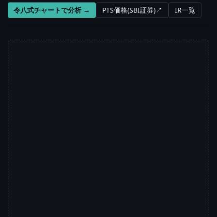
令八式チャートで分析 →
PTS価格(SBI証券)↗
IR一覧