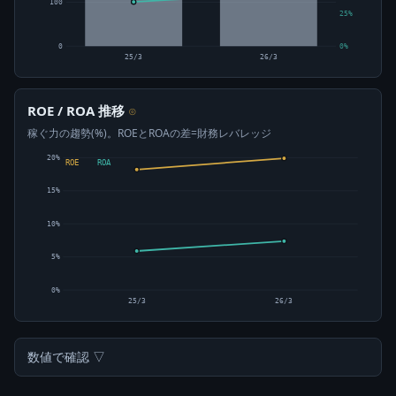
100
25%
0
0%
25/3
26/3
ROE / ROA 推移
⊙
稼ぐ力の趨勢(%)。ROEとROAの差=財務レバレッジ
20%
ROE
ROA
15%
10%
5%
0%
25/3
26/3
数値で確認 ▽