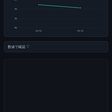
5%
3%
0%
24/12
25/12
数値で確認 ▽