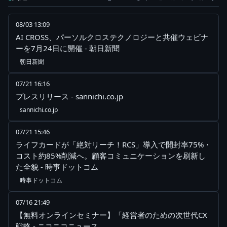
08/03 13:09
AI CROSS、パーソルクロステクノロジーと共催ウェビナ
ーを7月24日に開催 - 朝日新聞
朝日新聞
07/21 16:16
プレスリリース - sannichi.co.jp
sannichi.co.jp
07/21 15:46
ライフカードが「絶対リーチ！RCS」導入で開封率75%・
コスト約85%削減へ。顧客コミュニケーションを刷新し
た全貌 - 時事ドットコム
時事ドットコム
07/16 21:49
【無料オンラインセミナー】「経営者のための次世代CX
戦略 - ニコニコニュース