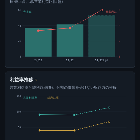
棒:売上高、線:営業利益(別目盛)
60
6
売上高
営業利益
40
4
20
2
0
0
24/12
25/12
26/12(予)
利益率推移
⊙
営業利益率と純利益率(%)。分割の影響を受けない収益力の推移
15%
営業利益率
純利益率
10%
5%