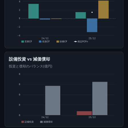
4
2
0
-2
-4
24/12
25/12
営業CF
投資CF
財務CF
推定FCF⊙
設備投資 vs 減価償却
投資と償却のバランス(億円)
0
0
0
0
0
24/12
25/12
設備投資
減価償却