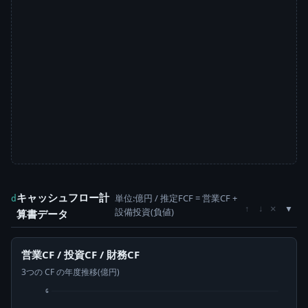
キャッシュフロー計
単位:億円 / 推定FCF = 営業CF +
d
×
↑
↓
設備投資(負値)
算書データ
営業CF / 投資CF / 財務CF
3つの CF の年度推移(億円)
6