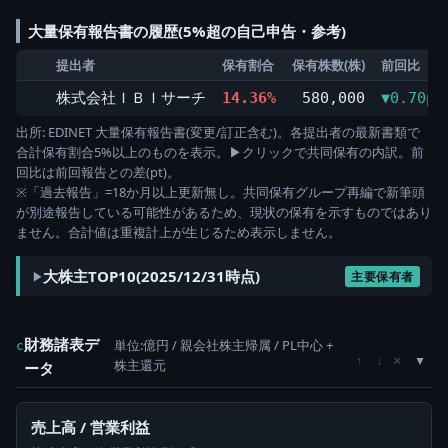
大量保有報告書の履歴(5%超の自己申告・参考)
提出者
保有割合
保有株数(株)
前回比
株式会社ＩＢＩサーチ
14.36%
580,000
▼0.70pt
出所: EDINET 大量保有報告書(変更/訂正含む)。各提出者の最新書類で
合計保有割合5%以上のものを表示。▶クリックで共同保有の内訳。前
回比は前回報告との差(pt)。
※「過去報告」=18か月以上更新無し。共同保有グループ再編で新筆頭
が別途報告している可能性があるため、現状の保有を示すものではあり
ません。合計値は重複計上が生じるため表示しません。
大株主TOP10(2025/12/31時点)
主要保有者
財務諸表デ
単位:億円 / 親会社株主帰属 / PL中心 +
c
×
↑
↓
株主還元
ータ
売上高 / 営業利益