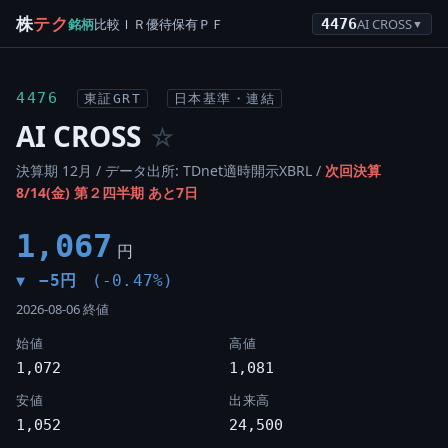
株
テク
銘柄
比較
ＩＲ
優待
保有
ＰＦ
4476
AI CROSS
▼
4476
東証GRT
日本基準・連結
AI CROSS
☆
決算期 12月 / データ出所: TDnet適時開示XBRL /
次回決算
8/14(金) 第２四半期 あと7日
1,067
円
−5円
(-0.47%)
▼
2026-08-06 終値
始値
高値
1,072
1,081
安値
出来高
1,052
24,500