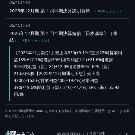
05/15
15:30
2025年12月期 第１四半期決算説明資料
PDF(キャッシュ)
05/15
15:30
2025年12月期 第１四半期決算短信〔日本基準〕（連
結）
PDF(キャッシュ)
【2025年12月期Q1】売上高930(+5.1%)[進捗22%]営業利
益139(+17.7%)[進捗35%]経常利益141(+21.6%)[進捗
36%]純利益（親）81(+12.0%)[進捗39%] EPS（基）
21.68円/株【2025年12月期通期予想】売上高
4300(+16.0%)営業利益400(+19.4%)経常利益
390(+19.6%)純利益（親）210(+41.4%) EPS（基）55.92
円/株
※ TDnet 適時開示の XBRL を当サイトが解析。決算関連の主要開示には AI による要
約を併記しています。
関連ニュース
Google News より直近15件
×
g
↑
↓