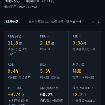
300株から ・ 年間相当 30,000円
最終開示 2024/12/02
財務分析
独自計算値(⊙)、株価指標、財務健全性
×
a
↑
↓
PER(予想)
⊙
PBR
⊙
PSR
⊙
11.3
2.19
0.98
倍
倍
倍
終値÷予想EPS
終値÷BPS
時価総額÷売上高
94.6円
ROE
ROA
利益の質
9.4%
5.3%
注意
純利益÷自己資本
純利益÷総資産
営業CF < 純利益
ネットD/E
自己資本比率
推定EV/EBITDA
⊙
-0.74
60.2%
12.2
倍
倍
(有利子負債−現
自己資本÷総資産
企業価値÷EBITDA