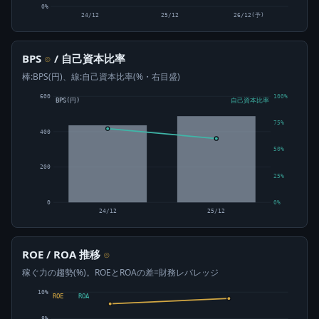
0%
24/12
25/12
26/12(予)
BPS
/ 自己資本比率
⊙
棒:BPS(円)、線:自己資本比率(%・右目盛)
600
100%
BPS(円)
自己資本比率
75%
400
50%
200
25%
0
0%
24/12
25/12
ROE / ROA 推移
⊙
稼ぐ力の趨勢(%)。ROEとROAの差=財務レバレッジ
10%
ROE
ROA
8%