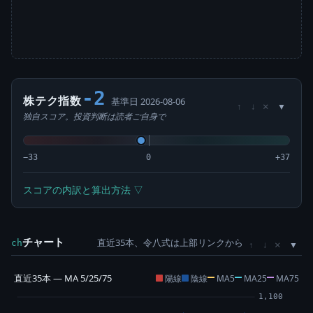
-2
株テク指数
基準日 2026-08-06
×
↑
↓
独自スコア。投資判断は読者ご自身で
−33
0
+37
スコアの内訳と算出方法 ▽
チャート
直近35本、令八式は上部リンクから
×
ch
↑
↓
直近35本 — MA 5/25/75
陽線
陰線
MA5
MA25
MA75
1,100