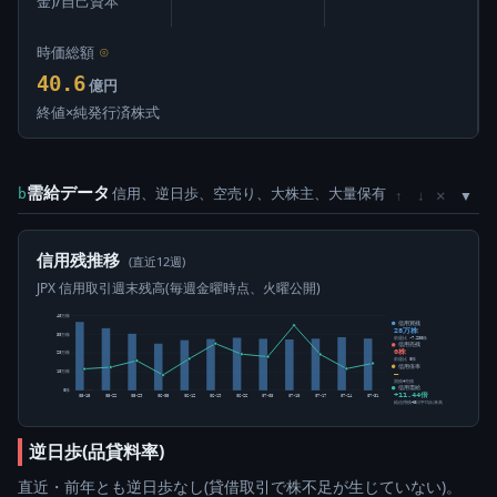
金)/自己資本
時価総額
⊙
40.6
億円
終値×純発行済株式
需給データ
信用、逆日歩、空売り、大株主、大量保有
×
b
↑
↓
信用残推移
(直近12週)
JPX 信用取引週末残高(毎週金曜時点、火曜公開)
40万株
信用買残
28万株
30万株
前週比 -7,200株
信用売残
0株
20万株
前週比 0株
信用倍率
10万株
―
買残÷売残
信用需給
0株
+11.44倍
05-15
05-22
05-29
06-05
06-12
06-19
06-26
07-03
07-10
07-17
07-24
07-31
純信用残÷5日平均出来高
逆日歩(品貸料率)
直近・前年とも逆日歩なし(貸借取引で株不足が生じていない)。