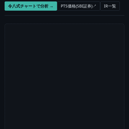
令八式チャートで分析 →
PTS価格(SBI証券)↗
IR一覧