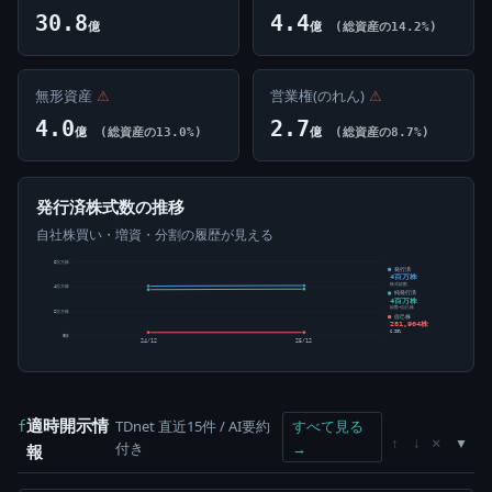
30.8
4.4
億
億
(総資産の14.2%)
無形資産
⚠
営業権(のれん)
⚠
4.0
2.7
億
(総資産の13.0%)
億
(総資産の8.7%)
発行済株式数の推移
自社株買い・増資・分割の履歴が見える
6百万株
発行済
4百万株
株式総数
4百万株
純発行済
4百万株
総数-自己株
2百万株
自己株
281,904株
6.90%
0株
24/12
25/12
適時開示情
TDnet 直近15件 / AI要約
すべて見る
f
×
↑
↓
付き
→
報