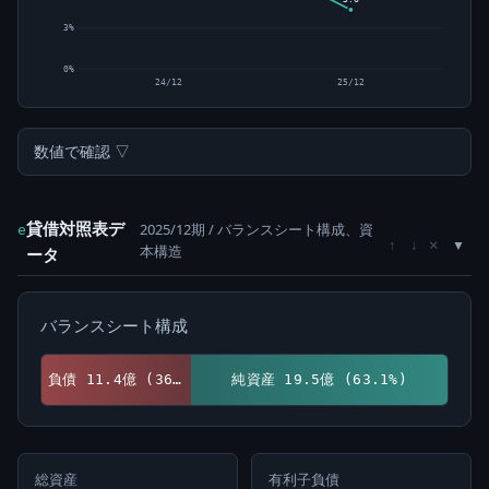
3%
0%
24/12
25/12
数値で確認 ▽
貸借対照表デ
2025/12期 / バランスシート構成、資
e
×
↑
↓
本構造
ータ
バランスシート構成
負債 11.4億 (36.9%)
純資産 19.5億 (63.1%)
総資産
有利子負債