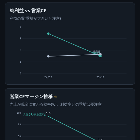
純利益 vs 営業CF
利益の質(乖離が大きいと注意)
4
3
2
純利益
営業CF
1
0
24/12
25/12
営業CFマージン推移
⊙
売上が現金に変わる効率(%)。利益率との乖離は要注意
10%
9.3
営業CF÷売上高(%)
8%
5%
3.6