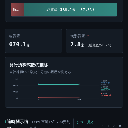
負債 81.6億 (12.2%)
純資産 588.5億 (87.8%)
総資産
無形資産
⚠
670.1
7.8
億
億
(総資産の1.2%)
発行済株式数の推移
自社株買い・増資・分割の履歴が見える
30百万株
発行済
22百万株
株式総数
20百万株
純発行済
22百万株
総数-自己株
10百万株
自己株
679,524株
3.05%
0株
25/3
26/3
適時開示情
TDnet 直近15件 / AI要約
すべて見る
f
×
↑
↓
付き
→