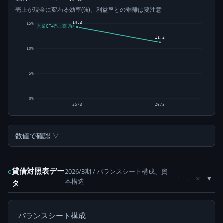
売上が現金に変わる効率(%)。利益率との乖離は要注意
14.3
15%
営業CF÷売上高(%)
11.2
10%
5%
0%
25/3
26/3
数値で確認 ▽
貸借対照表デー
2026/3期 / バランスシート構成、資
e
×
↑
↓
本構造
タ
バランスシート構成