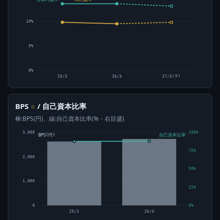
10%
5%
0%
25/3
26/3
27/3(予)
BPS
/ 自己資本比率
⊙
棒:BPS(円)、線:自己資本比率(%・右目盛)
3,000
100%
BPS(円)
自己資本比率
75%
2,000
50%
1,000
25%
0
0%
25/3
26/3