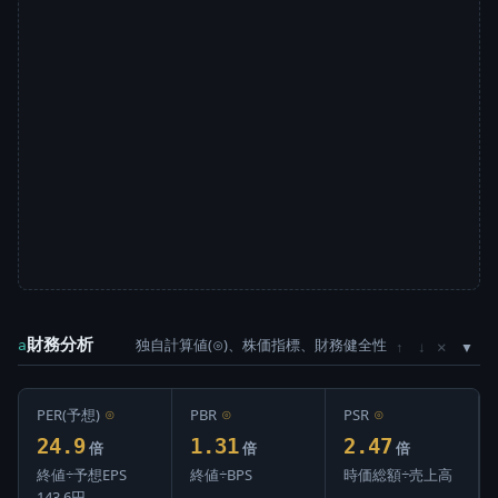
財務分析
独自計算値(⊙)、株価指標、財務健全性
×
a
↑
↓
PER(予想)
⊙
PBR
⊙
PSR
⊙
24.9
1.31
2.47
倍
倍
倍
終値÷予想EPS
終値÷BPS
時価総額÷売上高
143.6円