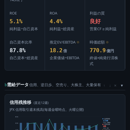
ROE
ROA
利益の質
5.1%
4.4%
良好
純利益÷自己資本
純利益÷総資産
営業CF ≥ 純利益
自己資本比率
推定EV/EBITDA
⊙
時価総額
⊙
87.8%
18.2
770.9
倍
億円
自己資本÷総資産
企業価値÷EBITDA
終値×純発行済株
式
需給データ
信用、逆日歩、空売り、大株主、大量保有
×
b
↑
↓
信用残推移
(直近12週)
JPX 信用取引週末残高(毎週金曜時点、火曜公開)
3万株
信用買残
2万株
前週比 +200株
2万株
信用売残
0株
前週比 0株
信用倍率
1万株