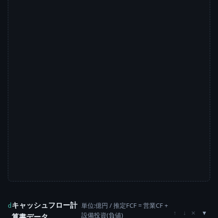
キャッシュフロー計
単位:億円 / 推定FCF = 営業CF +
d
×
↑
↓
設備投資(負値)
算書データ