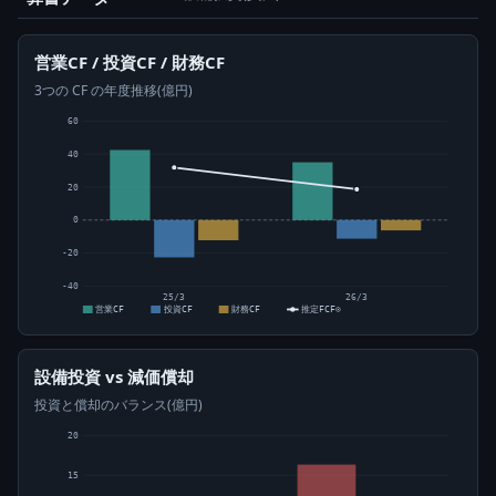
営業CF / 投資CF / 財務CF
3つの CF の年度推移(億円)
60
40
20
0
-20
-40
25/3
26/3
営業CF
投資CF
財務CF
推定FCF⊙
設備投資 vs 減価償却
投資と償却のバランス(億円)
20
15