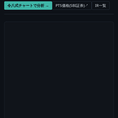
令八式チャートで分析 →
PTS価格(SBI証券)↗
IR一覧