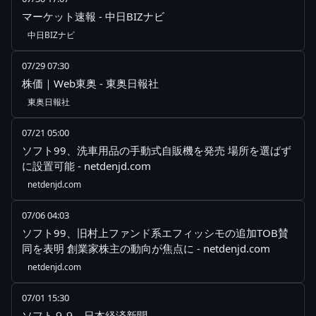
マーケット速報 - 中日BIZナビ
中日BIZナビ
07/29 07:30
株価｜Web東奥 - 東奥日報社
東奥日報社
07/21 05:00
ソフト99、洗車用品の手動式自販機を発売 場所を選ばず
に設置可能 - netdenjd.com
netdenjd.com
07/06 04:03
ソフト99、旧村上ファンド系エフィッシモの追加TOB賛
同を表明 創業家株主の動向が焦点に - netdenjd.com
netdenjd.com
07/01 15:30
ソフト９９ - 日本経済新聞