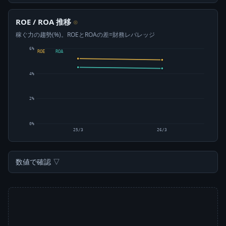
ROE / ROA 推移
⊙
稼ぐ力の趨勢(%)。ROEとROAの差=財務レバレッジ
6%
ROE
ROA
4%
2%
0%
25/3
26/3
数値で確認 ▽