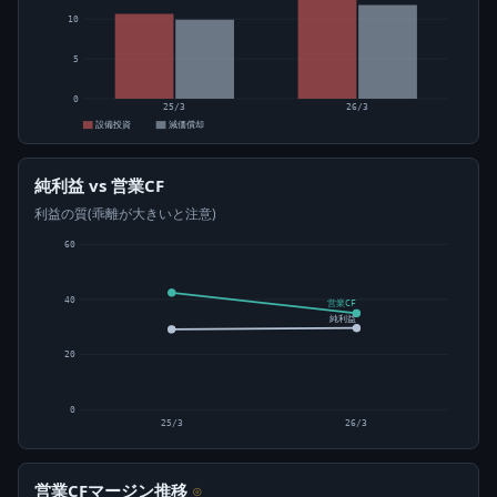
10
5
0
25/3
26/3
設備投資
減価償却
純利益 vs 営業CF
利益の質(乖離が大きいと注意)
60
40
営業CF
純利益
20
0
25/3
26/3
営業CFマージン推移
⊙