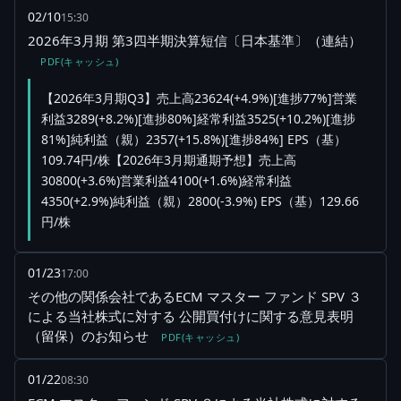
02/10
15:30
2026年3月期 第3四半期決算短信〔日本基準〕（連結）
PDF(キャッシュ)
【2026年3月期Q3】売上高23624(+4.9%)[進捗77%]営業
利益3289(+8.2%)[進捗80%]経常利益3525(+10.2%)[進捗
81%]純利益（親）2357(+15.8%)[進捗84%] EPS（基）
109.74円/株【2026年3月期通期予想】売上高
30800(+3.6%)営業利益4100(+1.6%)経常利益
4350(+2.9%)純利益（親）2800(-3.9%) EPS（基）129.66
円/株
01/23
17:00
その他の関係会社であるECM マスター ファンド SPV ３
による当社株式に対する 公開買付けに関する意見表明
（留保）のお知らせ
PDF(キャッシュ)
01/22
08:30