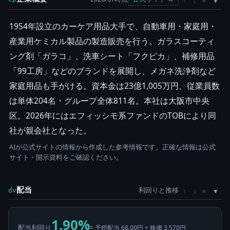
×
↑
↓
1954年設立のカーケア用品大手で、自動車用・家庭用・
産業用ケミカル製品の製造販売を行う。ガラスコーティ
ング剤「ガラコ」、洗車シート「フクピカ」、補修用品
「99工房」などのブランドを展開し、メガネ洗浄剤など
家庭用品も手がける。資本金は23億1,005万円、従業員数
は単体204名・グループ全体811名。本社は大阪市中央
区。2026年にはエフィッシモ系ファンドのTOBにより同
社が親会社となった。
AIが公式サイトの情報から作成した参考情報です。正確な情報は公式
サイト・開示資料をご確認ください。
配当
利回りと推移
×
dv
↑
↓
1.90%
配当利回り
= 予想配当 68.00円 ÷ 株価 3,570円