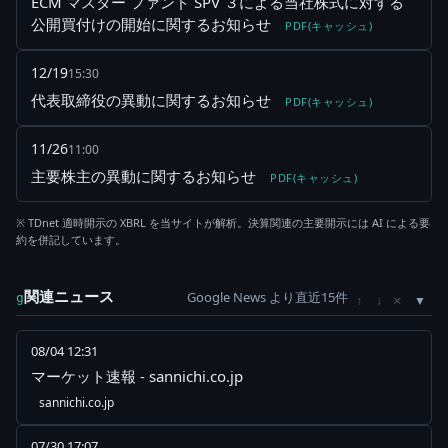
ECM マスター ファンド SPV ３による当社株式に対する
公開買付けの開始に関するお知らせ
PDF(キャッシュ)
12/19
15:30
代表取締役の異動に関するお知らせ
PDF(キャッシュ)
11/26
11:00
主要株主の異動に関するお知らせ
PDF(キャッシュ)
※ TDnet 適時開示の XBRL を当サイトが解析。決算関連の主要開示には AI による要
約を併記しています。
関連ニュース
Google News より直近15件
×
g
↑
↓
08/04 12:31
マーケット速報 - sannichi.co.jp
sannichi.co.jp
07/30 17:07