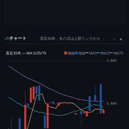
チャート
直近35本、令八式は上部リンクから
×
ch
↑
↓
直近35本 — MA 5/25/75
陽線
陰線
MA5
MA25
MA75
3,800
3,600