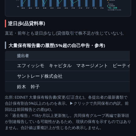
―
買残÷売残
信用需給
0株
+52.19倍
05-15
05-22
05-29
06-05
06-12
06-19
06-26
07-03
07-10
07-17
07-24
07-31
純信用残÷5日平均出来高
逆日歩(品貸料率)
直近・前年とも逆日歩なし(貸借取引で株不足が生じていない)。
大量保有報告書の履歴(5%超の自己申告・参考)
提出者
エフィッシモ キャピタル マネージメント ピーティー
サントレード株式会社
鈴木 幹子
出所: EDINET 大量保有報告書(変更/訂正含む)。各提出者の最新書類で
合計保有割合5%以上のものを表示。▶クリックで共同保有の内訳。前
回比は前回報告との差(pt)。
※「過去報告」=18か月以上更新無し。共同保有グループ再編で新筆頭
が別途報告している可能性があるため、現状の保有を示すものではあり
ません。合計値は重複計上が生じるため表示しません。