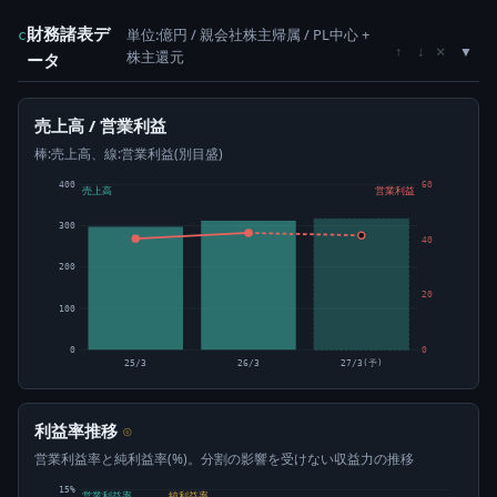
財務諸表デ
単位:億円 / 親会社株主帰属 / PL中心 +
c
×
↑
↓
株主還元
ータ
売上高 / 営業利益
棒:売上高、線:営業利益(別目盛)
400
60
売上高
営業利益
300
40
200
20
100
0
0
25/3
26/3
27/3(予)
利益率推移
⊙
営業利益率と純利益率(%)。分割の影響を受けない収益力の推移
15%
営業利益率
純利益率