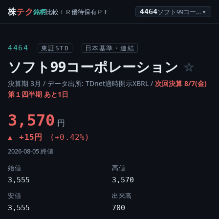
株
テク
銘柄
比較
ＩＲ
優待
保有
ＰＦ
4464
ソフト99コーポレーション
▼
4464
東証STD
日本基準・連結
ソフト99コーポレーション
☆
決算期 3月 / データ出所: TDnet適時開示XBRL /
次回決算 8/7(金)
第１四半期 あと1日
3,570
円
+15円
(+0.42%)
▲
2026-08-05 終値
始値
高値
3,555
3,570
安値
出来高
3,555
700