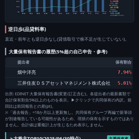
3,000株
5万株
前週比 -100株
信用倍率
28.27倍
3万株
買残÷売残
信用需給
0株
+23.11倍
05-15
05-22
05-29
06-05
06-12
06-19
06-26
07-03
07-10
07-17
07-24
07-31
純信用残÷5日平均出来高
逆日歩(品貸料率)
直近・前年とも逆日歩なし(貸借取引で株不足が生じていない)。
大量保有報告書の履歴(5%超の自己申告・参考)
提出者
保有割合
畑中洋亮
7.94%
三井住友ＤＳアセットマネジメント株式会社
5.01%
出所: EDINET 大量保有報告書(変更/訂正含む)。各提出者の最新書類で
合計保有割合5%以上のものを表示。▶クリックで共同保有の内訳。前
回比は前回報告との差(pt)。
※「過去報告」=18か月以上更新無し。共同保有グループ再編で新筆頭
が別途報告している可能性があるため、現状の保有を示すものではあり
ません。合計値は重複計上が生じるため表示しません。
大株主TOP10(2025/06/30時点)
主要保有者