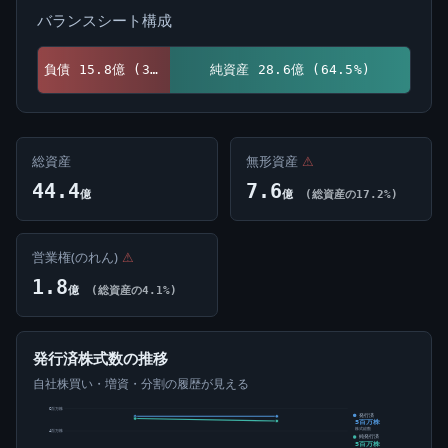
バランスシート構成
負債 15.8億 (35.5%)
純資産 28.6億 (64.5%)
総資産
無形資産
⚠
44.4
7.6
億
億
(総資産の17.2%)
営業権(のれん)
⚠
1.8
億
(総資産の4.1%)
発行済株式数の推移
自社株買い・増資・分割の履歴が見える
6百万株
発行済
5百万株
株式総数
4百万株
純発行済
5百万株