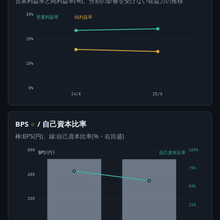
営業利益率と純利益率(%)。分割の影響を受けない収益力の推移
30%
営業利益率
純利益率
20%
10%
0%
24/6
25/6
BPS
/ 自己資本比率
⊙
棒:BPS(円)、線:自己資本比率(%・右目盛)
600
100%
BPS(円)
自己資本比率
75%
400
50%
200
25%