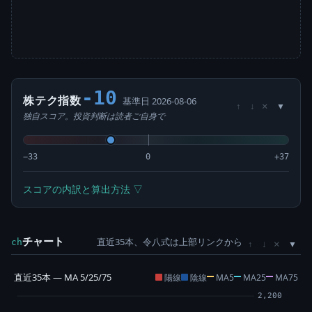
-10
株テク指数
基準日 2026-08-06
×
↑
↓
独自スコア。投資判断は読者ご自身で
−33
0
+37
スコアの内訳と算出方法 ▽
チャート
直近35本、令八式は上部リンクから
×
ch
↑
↓
直近35本 — MA 5/25/75
陽線
陰線
MA5
MA25
MA75
2,200