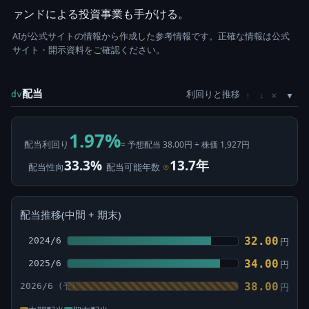
ァンドによる投資事業も手がける。
AIが公式サイトの情報から作成した参考情報です。正確な情報は公式
サイト・開示資料をご確認ください。
配当
利回りと推移
×
dv
↑
↓
1.97%
配当利回り
= 予想配当 38.00円 ÷ 株価 1,927円
33.3%
13.7年
配当性向
配当可能年数
⊙
配当推移(中間 + 期末)
32.00
2024/6
円
34.00
2025/6
円
38.00
2026/6
円