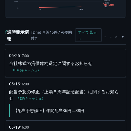
総数-自己株
2百万株
自己株
420,168株
7.92%
0株
24/6
25/6
適時開示情
TDnet 直近15件 / AI要約
すべて見る
f
×
↑
↓
付き
→
報
06/26
17:00
当社株式の貸借銘柄選定に関するお知らせ
PDF(キャッシュ)
06/16
16:00
配当予想の修正（上場５周年記念配当）に関するお知ら
せ
PDF(キャッシュ)
【配当予想修正】年間配当36円→38円
05/19
16:00