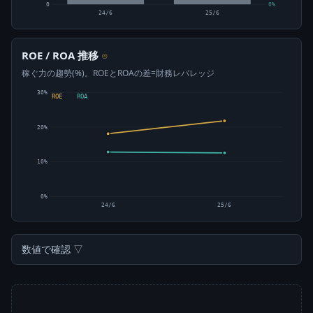
0
0%
24/6
25/6
ROE / ROA 推移
⊙
稼ぐ力の趨勢(%)。ROEとROAの差=財務レバレッジ
30%
ROE
ROA
20%
10%
0%
24/6
25/6
数値で確認 ▽