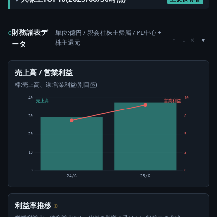
財務諸表デ
単位:億円 / 親会社株主帰属 / PL中心 +
c
×
↑
↓
株主還元
ータ
売上高 / 営業利益
棒:売上高、線:営業利益(別目盛)
40
10
売上高
営業利益
30
8
20
5
10
3
0
0
24/6
25/6
利益率推移
⊙