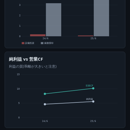
3
2
1
0
24/6
25/6
設備投資
減価償却
純利益 vs 営業CF
利益の質(乖離が大きいと注意)
15
営業CF
10
純利益
5
0
24/6
25/6