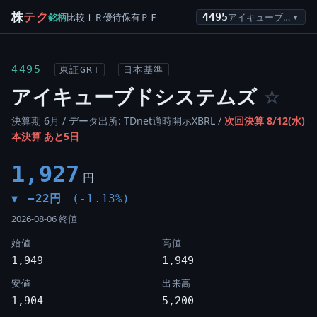
株
テク
銘柄
比較
ＩＲ
優待
保有
ＰＦ
4495
アイキューブドシステムズ
▼
4495
東証GRT
日本基準
アイキューブドシステムズ
☆
決算期 6月 / データ出所: TDnet適時開示XBRL /
次回決算 8/12(水)
本決算 あと5日
1,927
円
−22円
(-1.13%)
▼
2026-08-06 終値
始値
高値
1,949
1,949
安値
出来高
1,904
5,200