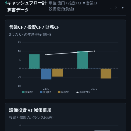
キャッシュフロー計
単位:億円 / 推定FCF = 営業CF +
d
×
↑
↓
設備投資(負値)
算書データ
営業CF / 投資CF / 財務CF
3つの CF の年度推移(億円)
15
10
5
0
-5
-10
24/6
25/6
営業CF
投資CF
財務CF
推定FCF⊙
設備投資 vs 減価償却
投資と償却のバランス(億円)
4