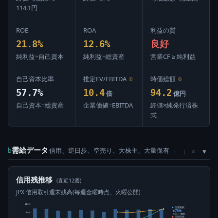
114.1円
ROE
ROA
利益の質
21.8%
12.6%
良好
純利益÷自己資本
純利益÷総資産
営業CF ≥ 純利益
自己資本比率
推定EV/EBITDA
⊙
時価総額
⊙
57.7%
10.4
94.2
倍
億円
自己資本÷総資産
企業価値÷EBITDA
終値×純発行済株
式
需給データ
信用、逆日歩、空売り、大株主、大量保有
×
b
↑
↓
信用残推移
(直近12週)
JPX 信用取引週末残高(毎週金曜時点、火曜公開)
10万株
信用買残
8万株
8万株
前週比 -500株
信用売残