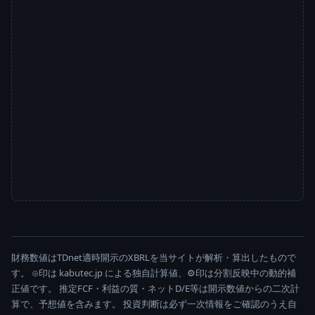
財務数値はTDnet適時開示のXBRLを当サイトが解析・算出したもので
す。 ⊙印は kabutec.jp による独自計算値、⚙印は分割反映中の動的補
正値です。 推定FCF・利益の質・ネットD/E等は開示数値からの二次計
算で、予想値を含みます。 投資判断は必ず一次情報をご確認のうえ自