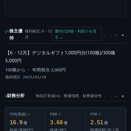
株主優
権利確定: 6・12
優待の詳細・利回りを見
yt
×
↑
↓
月
る →
待
【6・12月】デジタルギフト1,000円分(100株)/300株
5,000円
100株から ・ 年間相当 2,000円
最終開示 2025/03/19
財務分析
独自計算値(⊙)、株価指標、財務健全性
×
a
↑
↓
PER(実績)
⊙
PBR
⊙
PSR
⊙
16.9
3.68
2.51
倍
倍
倍
終値÷実績EPS
終値÷BPS
時価総額÷売上高