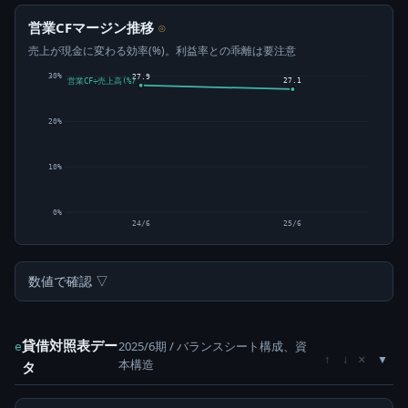
営業CFマージン推移
⊙
売上が現金に変わる効率(%)。利益率との乖離は要注意
30%
27.9
27.1
営業CF÷売上高(%)
20%
10%
0%
24/6
25/6
数値で確認 ▽
貸借対照表デー
2025/6期 / バランスシート構成、資
e
×
↑
↓
本構造
タ