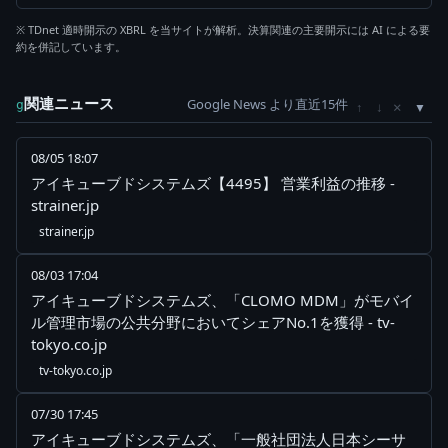
※ TDnet 適時開示の XBRL を当サイトが解析。決算関連の主要開示には AI による要
約を併記しています。
関連ニュース
Google News より直近15件
×
g
↑
↓
08/05 18:07
アイキューブドシステムズ【4495】 営業利益の推移 -
strainer.jp
strainer.jp
08/03 17:04
アイキューブドシステムズ、「CLOMO MDM」がモバイ
ル管理市場の公共分野においてシェアNo.1を獲得 - tv-
tokyo.co.jp
tv-tokyo.co.jp
07/30 17:45
アイキューブドシステムズ、「一般社団法人日本シーサ