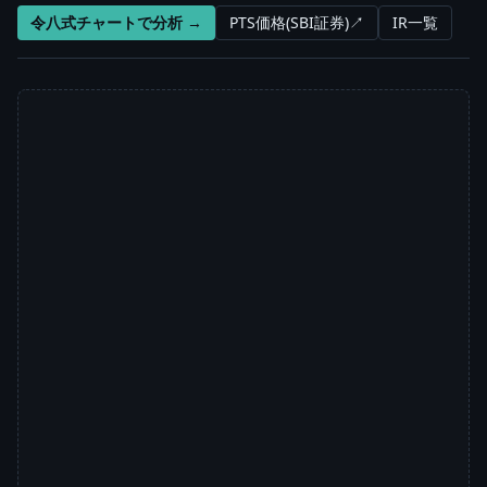
令八式チャートで分析 →
PTS価格(SBI証券)↗
IR一覧