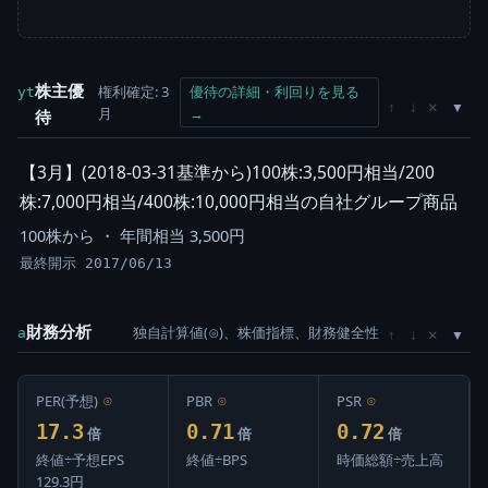
株主優
権利確定: 3
優待の詳細・利回りを見る
yt
×
↑
↓
月
→
待
【3月】(2018-03-31基準から)100株:3,500円相当/200
株:7,000円相当/400株:10,000円相当の自社グループ商品
100株から ・ 年間相当 3,500円
最終開示 2017/06/13
財務分析
独自計算値(⊙)、株価指標、財務健全性
×
a
↑
↓
PER(予想)
⊙
PBR
⊙
PSR
⊙
17.3
0.71
0.72
倍
倍
倍
終値÷予想EPS
終値÷BPS
時価総額÷売上高
129.3円