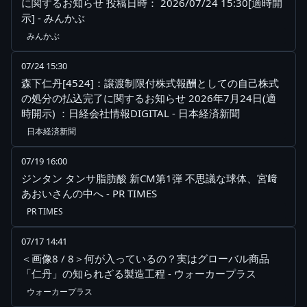
に関するお知らせ 投稿日時： 2026/07/24 15:30[適時開
示] - みんかぶ
みんかぶ
07/24 15:30
森下仁丹[4524]：譲渡制限付株式報酬としての自己株式
の処分の払込完了に関するお知らせ 2026年7月24日(適
時開示) ：日経会社情報DIGITAL - 日本経済新聞
日本経済新聞
07/19 16:00
ジンタン タンサ脂肪酸 新CM第1弾 不思議な球体、宮﨑
あおいさんの中へ - PR TIMES
PR TIMES
07/17 14:41
＜画像8 / 8＞何が入っているの？実はグローバル商品
「仁丹」の知られざる製造工程 - ウォーカープラス
ウォーカープラス