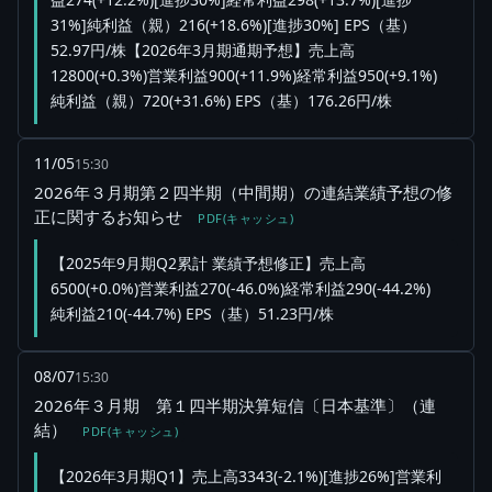
31%]純利益（親）216(+18.6%)[進捗30%] EPS（基）
52.97円/株【2026年3月期通期予想】売上高
12800(+0.3%)営業利益900(+11.9%)経常利益950(+9.1%)
純利益（親）720(+31.6%) EPS（基）176.26円/株
11/05
15:30
2026年３月期第２四半期（中間期）の連結業績予想の修
正に関するお知らせ
PDF(キャッシュ)
【2025年9月期Q2累計 業績予想修正】売上高
6500(+0.0%)営業利益270(-46.0%)経常利益290(-44.2%)
純利益210(-44.7%) EPS（基）51.23円/株
08/07
15:30
2026年３月期 第１四半期決算短信〔日本基準〕（連
結）
PDF(キャッシュ)
【2026年3月期Q1】売上高3343(-2.1%)[進捗26%]営業利