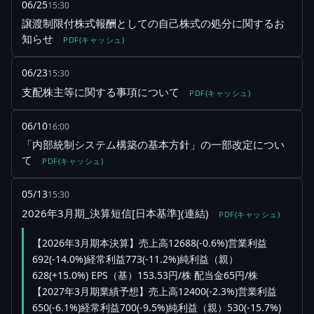
06/25
15:30
譲渡制限付株式報酬としての自己株式の処分に関するお
知らせ
PDF(キャッシュ)
06/23
15:30
支配株主等に関する事項について
PDF(キャッシュ)
06/10
16:00
「内部統制システム構築の基本方針」の一部改定につい
て
PDF(キャッシュ)
05/13
15:30
2026年3月期_決算短信[日本基準](連結)
PDF(キャッシュ)
【2026年3月期本決算】売上高12688(-0.6%)営業利益
692(-14.0%)経常利益773(-11.2%)純利益（親）
628(+15.0%) EPS（基）153.53円/株 配当金65円/株
【2027年3月期業績予想】売上高12400(-2.3%)営業利益
650(-6.1%)経常利益700(-9.5%)純利益（親）530(-15.7%)