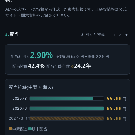
AIが公式サイトの情報から作成した参考情報です。正確な情報は公式
サイト・開示資料をご確認ください。
配当
利回りと推移
×
dv
↑
↓
2.90%
配当利回り
= 予想配当 65.00円 ÷ 株価 2,240円
42.4%
24.2年
配当性向
配当可能年数
⊙
配当推移(中間 + 期末)
55.00
2025/3
円
65.00
2026/3
円
65.00
2027/3
円
中間配当
期末配当