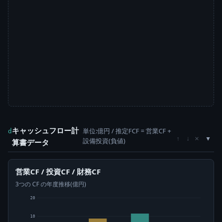
キャッシュフロー計
単位:億円 / 推定FCF = 営業CF +
d
×
↑
↓
設備投資(負値)
算書データ
営業CF / 投資CF / 財務CF
3つの CF の年度推移(億円)
20
10