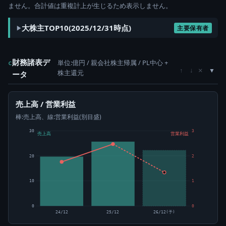
ません。合計値は重複計上が生じるため表示しません。
大株主TOP10(2025/12/31時点)
主要保有者
財務諸表デ
単位:億円 / 親会社株主帰属 / PL中心 +
c
×
↑
↓
株主還元
ータ
売上高 / 営業利益
棒:売上高、線:営業利益(別目盛)
30
3
売上高
営業利益
20
2
10
1
0
0
24/12
25/12
26/12(予)