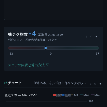
-4
株テク指数
基準日 2026-08-06
×
↑
↓
独自スコア。投資判断は読者ご自身で
−33
0
+37
スコアの内訳と算出方法 ▽
チャート
直近35本、令八式は上部リンクから
×
ch
↑
↓
直近35本 — MA 5/25/75
陽線
陰線
MA5
MA25
MA75
300