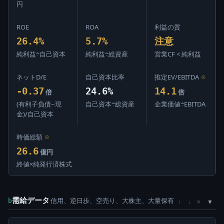
円
ROE
ROA
利益の質
26.4%
5.7%
注意
純利益÷自己資本
純利益÷総資産
営業CF < 純利益
ネットD/E
自己資本比率
推定EV/EBITDA
⊙
-0.37
24.6%
14.1
倍
倍
(有利子負債−現
自己資本÷総資産
企業価値÷EBITDA
金)/自己資本
時価総額
⊙
26.6
億円
終値×純発行済株式
需給データ
信用、逆日歩、空売り、大株主、大量保有
×
b
↑
↓