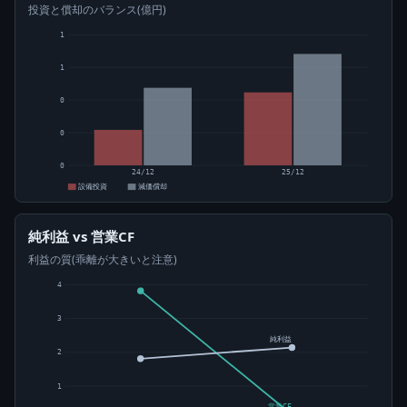
投資と償却のバランス(億円)
1
1
0
0
0
24/12
25/12
設備投資
減価償却
純利益 vs 営業CF
利益の質(乖離が大きいと注意)
4
3
純利益
2
1