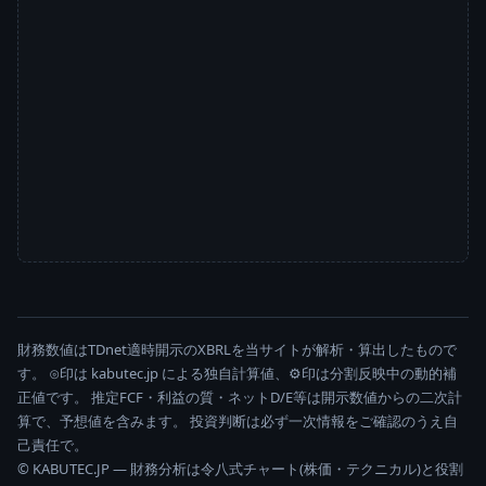
財務数値はTDnet適時開示のXBRLを当サイトが解析・算出したもので
す。 ⊙印は kabutec.jp による独自計算値、⚙印は分割反映中の動的補
正値です。 推定FCF・利益の質・ネットD/E等は開示数値からの二次計
算で、予想値を含みます。 投資判断は必ず一次情報をご確認のうえ自
己責任で。
© KABUTEC.JP — 財務分析は令八式チャート(株価・テクニカル)と役割