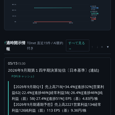
15百万株
発行済
12百万株
株式総数
10百万株
純発行済
12百万株
総数-自己株
5百万株
自己株
110株
0.00%
0株
24/12
25/12
適時開示情
TDnet 直近15件 / AI要約
すべて見る
f
×
↑
↓
付き
→
報
05/15
15:30
2026年9月期第１四半期決算短信〔日本基準〕(連結)
PDF(キャッシュ)
【2026年9月期Q1】売上高718(+34.4%)[進捗32%]営業利
益62(-22.4%)[進捗46%]経常利益58(-26.4%)[進捗46%]純
利益（親）58(-27.4%)[進捗51%] EPS（基）4.83円/株
【2026年9月期通期予想】売上高2221営業利益134経常
利益126純利益（親）113 EPS（基）9.36円/株