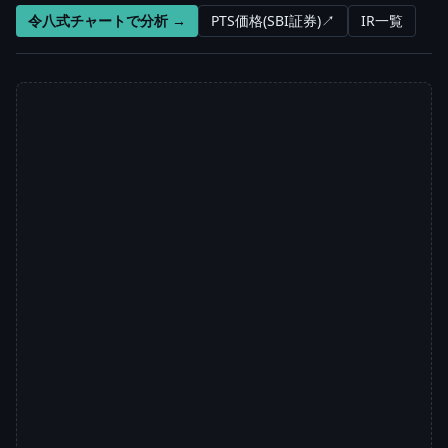
令八式チャートで分析 →
PTS価格(SBI証券)↗
IR一覧