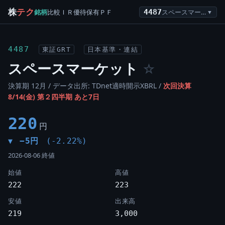
株
テク
銘柄
比較
ＩＲ
優待
保有
ＰＦ
4487
スペースマーケット
▼
4487
東証GRT
日本基準・連結
スペースマーケット
☆
決算期 12月 / データ出所: TDnet適時開示XBRL /
次回決算
8/14(金) 第２四半期 あと7日
220
円
−5円
(-2.22%)
▼
2026-08-06 終値
始値
高値
222
223
安値
出来高
219
3,000