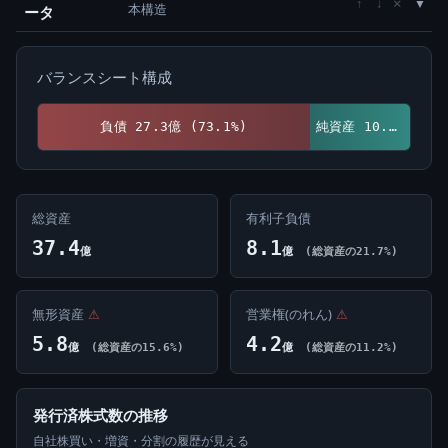
×
↑
↓
本構造
ータ
バランスシート構成
負債 27.3億 (73.1%)
純資産 10.1億 (26.9%)
総資産
有利子負債
37.4
8.1
億
億
(総資産の21.7%)
無形資産
⚠
営業権(のれん)
⚠
5.8
4.2
億
(総資産の15.6%)
億
(総資産の11.2%)
発行済株式数の推移
自社株買い・増資・分割の履歴が見える