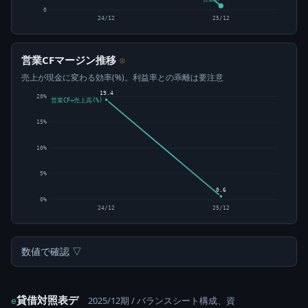
営業CF
0
24/12
25/12
営業CFマージン推移
⊙
売上が現金に変わる効率(%)。利益率との乖離は要注意
19.4
20%
営業CF÷売上高(%)
15%
10%
5%
0.6
0%
24/12
25/12
数値で確認 ▽
貸借対照表デ
2025/12期 / バランスシート構成、資
e