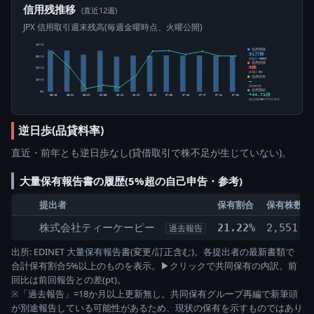
信用残推移
(直近12週)
JPX 信用取引週末残高(毎週金曜時点、火曜公開)
40万株
信用買残
31万株
30万株
前週比 +900株
信用売残
0株
20万株
前週比 0株
信用倍率
10万株
―
買残÷売残
信用需給
0株
+44.71倍
05-15
05-22
05-29
06-05
06-12
06-19
06-26
07-03
07-10
07-17
07-24
07-31
純信用残÷5日平均出来高
逆日歩(品貸料率)
直近・前年とも逆日歩なし(貸借取引で株不足が生じていない)。
大量保有報告書の履歴(5%超の自己申告・参考)
提出者
保有割合
保有株数(株
株式会社ティーケーピー
21.22%
2,551,3
過去報告
出所: EDINET 大量保有報告書(変更/訂正含む)。各提出者の最新書類で
合計保有割合5%以上のものを表示。▶クリックで共同保有の内訳。前
回比は前回報告との差(pt)。
※「過去報告」=18か月以上更新無し。共同保有グループ再編で新筆頭
が別途報告している可能性があるため、現状の保有を示すものではあり