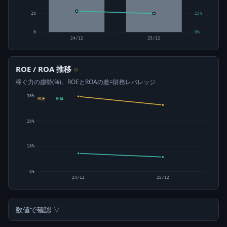
20
25%
0
0%
24/12
25/12
ROE / ROA 推移
⊙
稼ぐ力の趨勢(%)。ROEとROAの差=財務レバレッジ
30%
ROE
ROA
20%
10%
0%
24/12
25/12
数値で確認 ▽