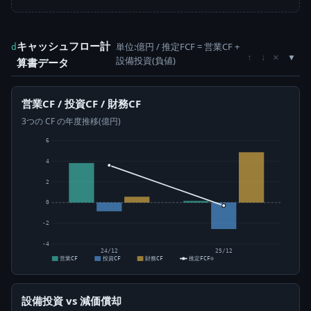
キャッシュフロー計
単位:億円 / 推定FCF = 営業CF +
d
×
↑
↓
設備投資(負値)
算書データ
営業CF / 投資CF / 財務CF
3つの CF の年度推移(億円)
6
4
2
0
-2
-4
24/12
25/12
営業CF
投資CF
財務CF
推定FCF⊙
設備投資 vs 減価償却