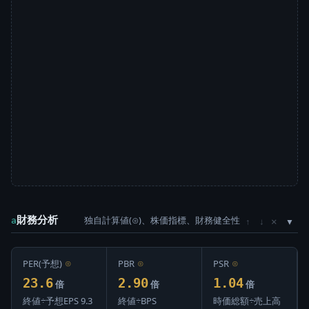
財務分析
独自計算値(⊙)、株価指標、財務健全性
×
a
↑
↓
PER(予想)
⊙
PBR
⊙
PSR
⊙
23.6
2.90
1.04
倍
倍
倍
終値÷予想EPS 9.3
終値÷BPS
時価総額÷売上高