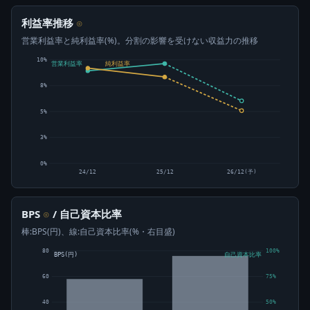
利益率推移
⊙
営業利益率と純利益率(%)。分割の影響を受けない収益力の推移
10%
営業利益率
純利益率
8%
5%
3%
0%
24/12
25/12
26/12(予)
BPS
/ 自己資本比率
⊙
棒:BPS(円)、線:自己資本比率(%・右目盛)
80
100%
BPS(円)
自己資本比率
60
75%
40
50%