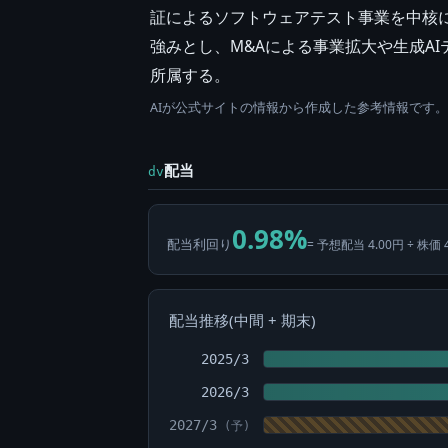
証によるソフトウェアテスト事業を中核
強みとし、M&Aによる事業拡大や生成AI
所属する。
AIが公式サイトの情報から作成した参考情報です
配当
dv
0.98%
配当利回り
= 予想配当 4.00円 ÷ 株価 
配当推移(中間 + 期末)
2025/3
2026/3
2027/3