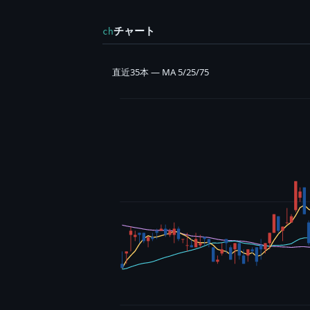
チャート
ch
直近35本 — MA 5/25/75