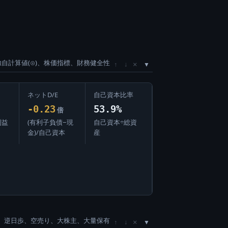
独自計算値(⊙)、株価指標、財務健全性
×
↑
↓
ネットD/E
自己資本比率
-0.23
53.9%
倍
利益
(有利子負債−現
自己資本÷総資
金)/自己資本
産
、逆日歩、空売り、大株主、大量保有
×
↑
↓