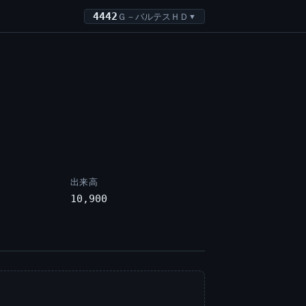
4442
Ｇ－バルテスＨＤ
▼
出来高
10,900