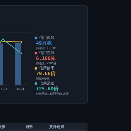
信用買残
49万株
前週比 +1万株
信用売残
6,100株
前週比 +200株
信用倍率
79.66倍
買残÷売残
信用需給
+25.60倍
07-24
07-31
純信用残÷5日平均出来高
日歩
日数
貸株超過