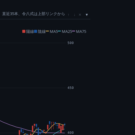
直近35本、令八式は上部リンクから
×
↑
↓
陽線
陰線
MA5
MA25
MA75
500
450
400