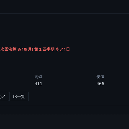
/
次回決算 8/10(月) 第１四半期 あと1日
高値
安値
411
406
)↗
IR一覧