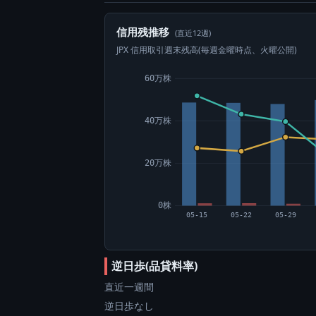
信用残推移
(直近12週)
JPX 信用取引週末残高(毎週金曜時点、火曜公開)
60万株
40万株
20万株
0株
05-15
05-22
05-29
逆日歩(品貸料率)
直近一週間
逆日歩なし