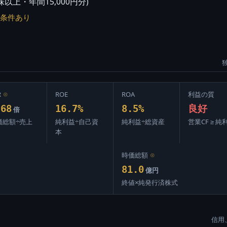
株以上・年間15,000円分)
条件あり
R
⊙
ROE
ROA
利益の質
.68
16.7%
8.5%
良好
倍
価総額÷売上
純利益÷自己資
純利益÷総資産
営業CF ≥ 純
本
時価総額
⊙
81.0
億円
終値×純発行済株式
信用