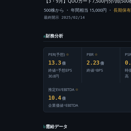
【3・9月】QUOカード7,500円分/回(500
500株から ・ 年間相当 15,000円 ・
長期保有
最終開示 2025/02/14
財務分析
a
PER(予想)
⊙
PBR
⊙
PS
13.3
2.23
0
倍
倍
終値÷予想EPS
終値÷BPS
時
30.8円
高
推定EV/EBITDA
⊙
10.4
倍
企業価値÷EBITDA
需給データ
b