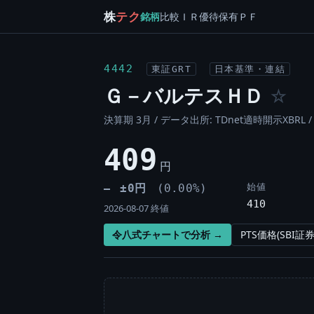
株
テク
銘柄
比較
ＩＲ
優待
保有
ＰＦ
4442
東証GRT
日本基準・連結
Ｇ－バルテスＨＤ
☆
決算期 3月 / データ出所: TDnet適時開示XBRL 
409
円
始値
±0円
(0.00%)
―
410
2026-08-07 終値
令八式チャートで分析 →
PTS価格(SBI証券