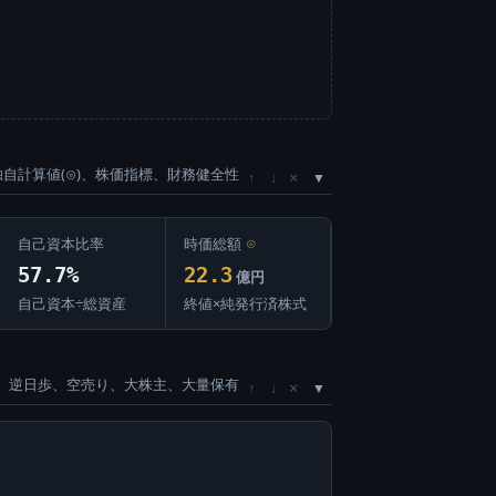
独自計算値(⊙)、株価指標、財務健全性
×
↑
↓
自己資本比率
時価総額
⊙
57.7%
22.3
億円
自己資本÷総資産
終値×純発行済株式
、逆日歩、空売り、大株主、大量保有
×
↑
↓