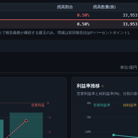
残高割合
残高数量(株)
0.50%
33,953
0.50%
33,953
%以上で報告義務が継続する建玉のみ。増減は前回報告比(pt=パーセントポイント)。
単位:億円 
利益率推移
⊙
営業利益率と純利益率(%)。分割の
0
0%
営業利益
営業利益率
純利益率
-1
-5%
-2
-10%