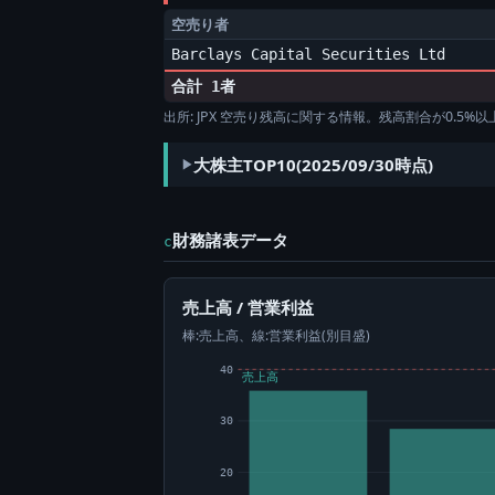
空売り者
Barclays Capital Securities Ltd
合計 1者
出所: JPX 空売り残高に関する情報。残高割合が0.5
大株主TOP10(2025/09/30時点)
財務諸表データ
c
売上高 / 営業利益
棒:売上高、線:営業利益(別目盛)
40
売上高
30
20