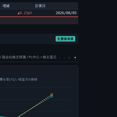
増減
計算日
▲0.23pt
2026/08/05
主要保有者
/ 親会社株主帰属 / PL中心 + 株主還元
×
↑
↓
影響を受けない収益力の推移