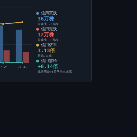
信用買残
36万株
前週比 -5万株
信用売残
12万株
前週比 -2万株
信用倍率
3.13倍
買残÷売残
信用需給
+0.14倍
07-24
07-31
純信用残÷5日平均出来高