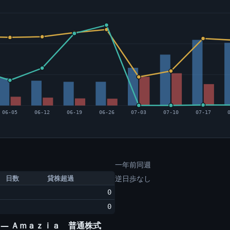
06-05
06-12
06-19
06-26
07-03
07-10
07-17
一年前同週
日数
貸株超過
逆日歩なし
0
0
) ― Ａｍａｚｉａ 普通株式