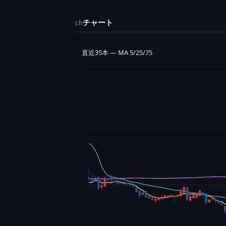
チャート
ch
直近35本 — MA 5/25/75