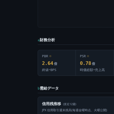
財務分析
a
PBR
⊙
PSR
⊙
2.64
0.78
倍
倍
終値÷BPS
時価総額÷売上高
需給データ
b
信用残推移
(直近12週)
JPX 信用取引週末残高(毎週金曜時点、火曜公開)