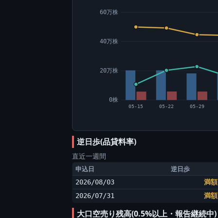
60万株
40万株
20万株
0株
05-15
05-22
05-29
逆日歩(品貸料率)
直近一週間
申込日
逆日歩
2026/08/03
満額
2026/07/31
満額
大口空売り残高(0.5%以上・報告継続中