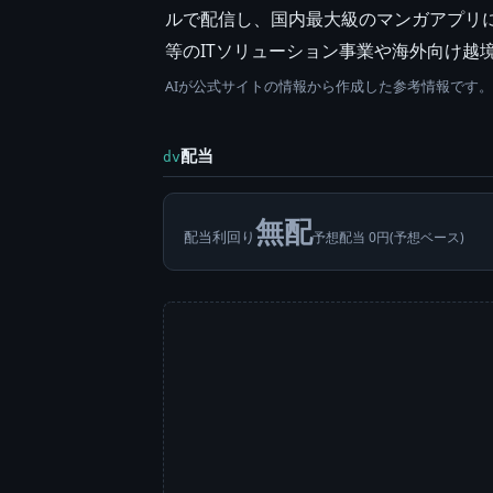
ルで配信し、国内最大級のマンガアプリに
等のITソリューション事業や海外向け越境
AIが公式サイトの情報から作成した参考情報です
配当
dv
無配
配当利回り
予想配当 0円(予想ベース)