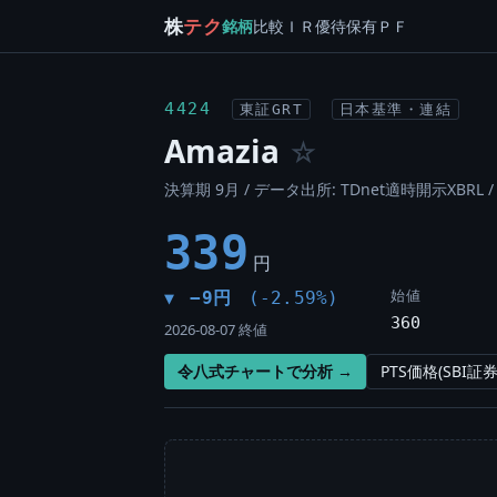
株
テク
銘柄
比較
ＩＲ
優待
保有
ＰＦ
4424
東証GRT
日本基準・連結
Amazia
☆
決算期 9月 / データ出所: TDnet適時開示XBRL 
339
円
始値
−9円
(-2.59%)
▼
360
2026-08-07 終値
令八式チャートで分析 →
PTS価格(SBI証券