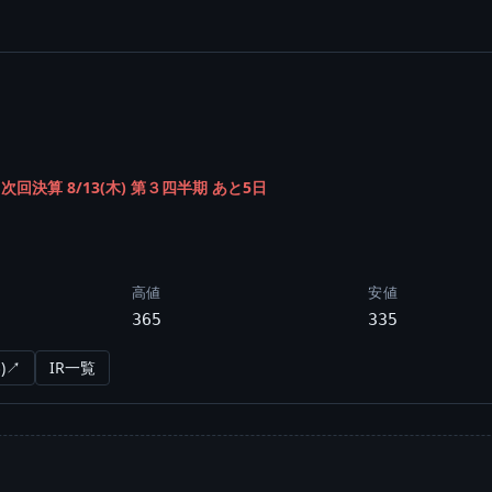
/
次回決算 8/13(木) 第３四半期 あと5日
高値
安値
365
335
)↗
IR一覧