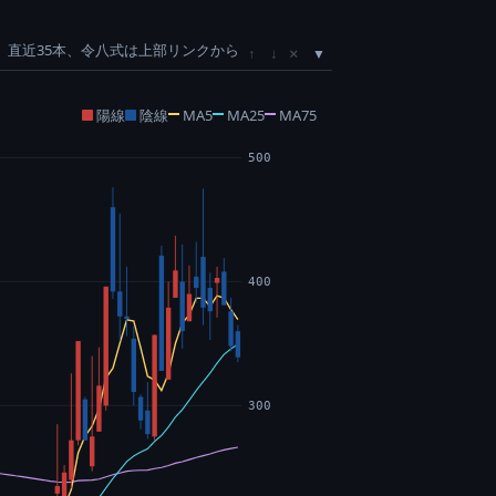
直近35本、令八式は上部リンクから
×
↑
↓
陽線
陰線
MA5
MA25
MA75
500
400
300