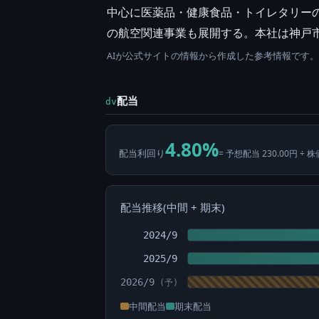
中心に医薬品・健康食品・トイレタリー
の航空関連事業も展開する。本社は神戸
AIが公式サイトの情報から作成した参考情報です
配当
dv
4.80%
配当利回り
= 予想配当 230.00円 ÷ 株
配当推移(中間 + 期末)
2024/9
2025/9
2026/9
中間配当
期末配当