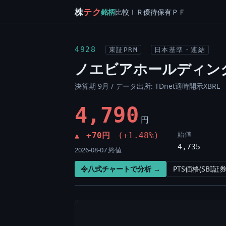
株
テク
銘柄
比較
ＩＲ
優待
保有
ＰＦ
4928
東証PRM
日本基準・連結
ノエビアホールディン
決算期 9月 / データ出所: TDnet適時開示XBRL
4,790
円
始値
+70円
(+1.48%)
▲
4,735
2026-08-07 終値
令八式チャートで分析 →
PTS価格(SBI証券