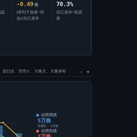
-0.49
70.3%
倍
利益
(有利子負債−現
自己資本÷総資
金)/自己資本
産
、逆日歩、空売り、大株主、大量保有
×
↑
↓
信用買残
5万株
前週比 -1万株
信用売残
3万株