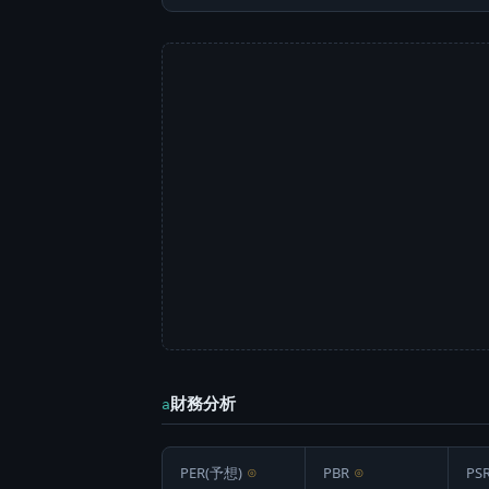
財務分析
a
PER(予想)
⊙
PBR
⊙
PS