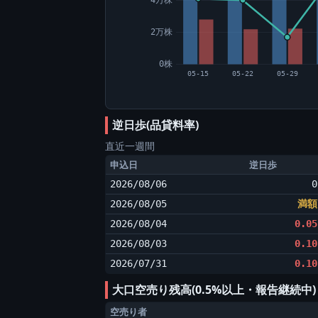
2万株
0株
05-15
05-22
05-29
逆日歩(品貸料率)
直近一週間
申込日
逆日歩
2026/08/06
0
2026/08/05
満額
2026/08/04
0.05
2026/08/03
0.10
2026/07/31
0.10
大口空売り残高(0.5%以上・報告継続中
空売り者