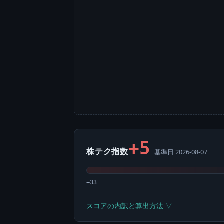
+5
株テク指数
基準日 2026-08-07
−33
スコアの内訳と算出方法 ▽