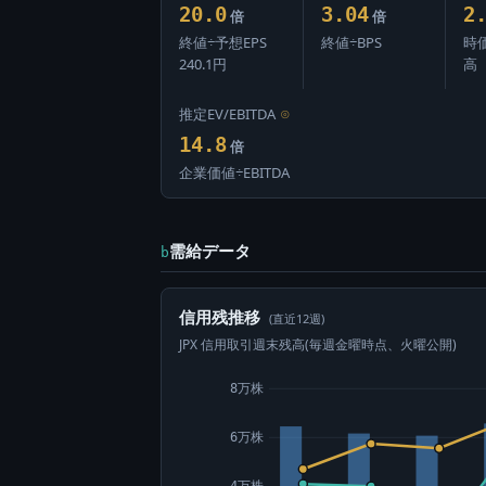
20.0
3.04
2
倍
倍
終値÷予想EPS
終値÷BPS
時
240.1円
高
推定EV/EBITDA
⊙
14.8
倍
企業価値÷EBITDA
需給データ
b
信用残推移
(直近12週)
JPX 信用取引週末残高(毎週金曜時点、火曜公開)
8万株
6万株
4万株