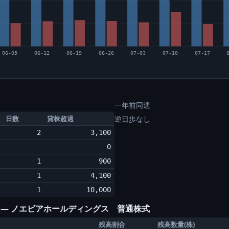
06-05
06-12
06-19
06-26
07-03
07-10
07-17
一年前同週
日数
貸株超過
逆日歩なし
2
3,100
0
1
900
1
4,100
1
10,000
) ― ノエビアホールディングス 普通株式
残高割合
残高数量(株)