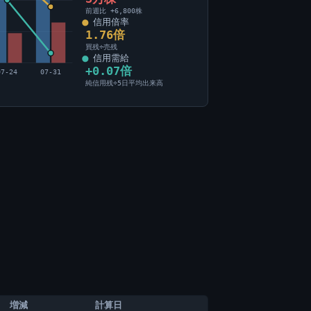
前週比 +6,800株
信用倍率
1.76倍
買残÷売残
信用需給
+0.07倍
07-24
07-31
純信用残÷5日平均出来高
増減
計算日