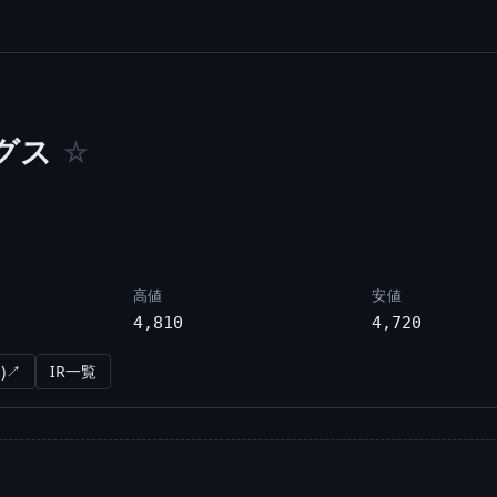
グス
☆
高値
安値
4,810
4,720
)↗
IR一覧