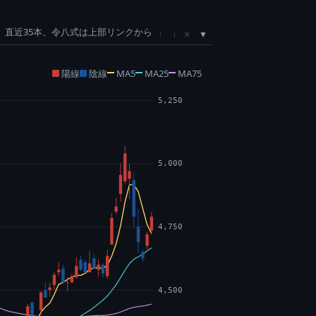
直近35本、令八式は上部リンクから
×
↑
↓
陽線
陰線
MA5
MA25
MA75
5,250
5,000
4,750
4,500