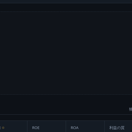
R
⊙
ROE
ROA
利益の質