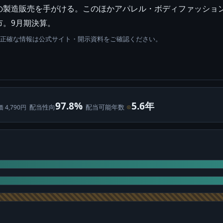
の製造販売を手がける。このほかアパレル・ボディファッショ
市。9月期決算。
。正確な情報は公式サイト・開示資料をご確認ください。
97.8%
5.6年
配当性向
配当可能年数
⊙
価 4,790円