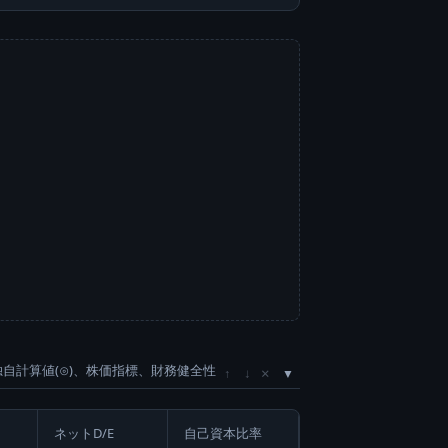
独自計算値(⊙)、株価指標、財務健全性
×
↑
↓
ネットD/E
自己資本比率