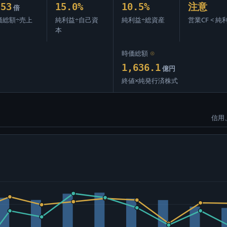
.53
15.0%
10.5%
注意
倍
価総額÷売上
純利益÷自己資
純利益÷総資産
営業CF < 純
本
時価総額
⊙
1,636.1
億円
終値×純発行済株式
信用