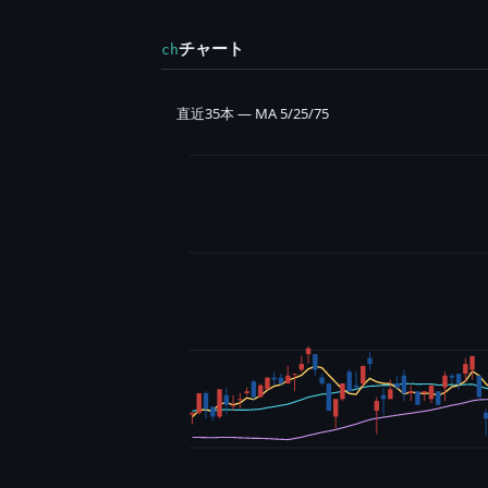
チャート
ch
直近35本 — MA 5/25/75