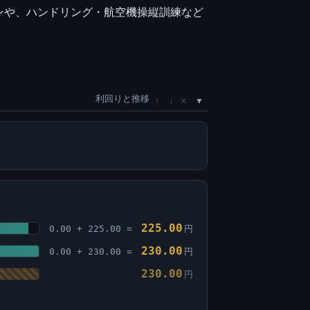
ンや、ハンドリング・航空機操縦訓練など
利回りと推移
×
↑
↓
225.00
0.00 + 225.00 =
円
230.00
0.00 + 230.00 =
円
230.00
円