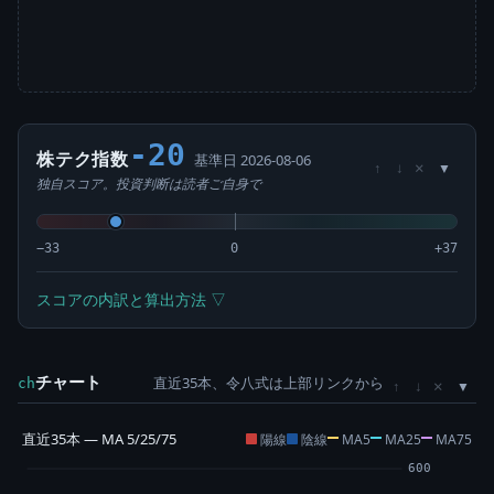
-20
株テク指数
基準日 2026-08-06
×
↑
↓
独自スコア。投資判断は読者ご自身で
−33
0
+37
スコアの内訳と算出方法 ▽
チャート
直近35本、令八式は上部リンクから
×
ch
↑
↓
直近35本 — MA 5/25/75
陽線
陰線
MA5
MA25
MA75
600