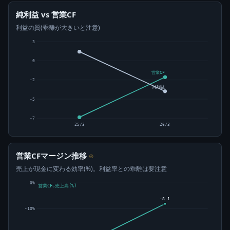
純利益 vs 営業CF
利益の質(乖離が大きいと注意)
3
0
営業CF
-2
純利益
-5
-7
25/3
26/3
営業CFマージン推移
⊙
売上が現金に変わる効率(%)。利益率との乖離は要注意
0%
営業CF÷売上高(%)
-8.1
-10%