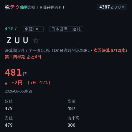
株
テク
銘柄
比較
ＩＲ
優待
保有
ＰＦ
4387
ＺＵＵ
▼
4387
東証GRT
日本基準・連結
ＺＵＵ
☆
決算期 3月 / データ出所: TDnet適時開示XBRL /
次回決算 8/12(水)
第１四半期 あと6日
481
円
+2円
(+0.42%)
▲
2026-08-06 終値
始値
高値
479
487
安値
出来高
479
800