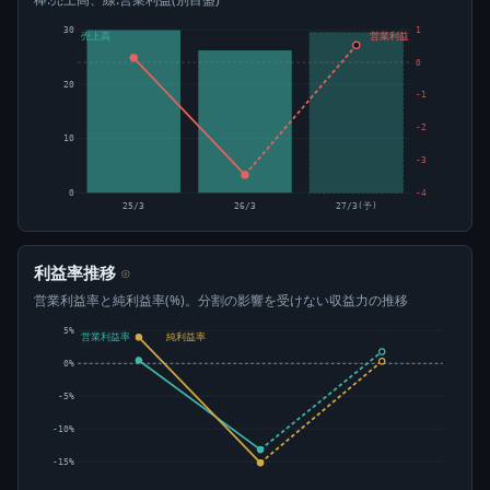
30
1
売上高
営業利益
0
20
-1
-2
10
-3
0
-4
25/3
26/3
27/3(予)
利益率推移
⊙
営業利益率と純利益率(%)。分割の影響を受けない収益力の推移
5%
営業利益率
純利益率
0%
-5%
-10%
-15%