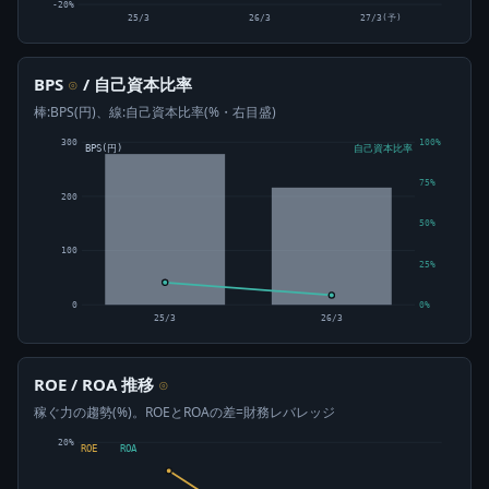
-20%
25/3
26/3
27/3(予)
BPS
/ 自己資本比率
⊙
棒:BPS(円)、線:自己資本比率(%・右目盛)
300
100%
BPS(円)
自己資本比率
75%
200
50%
100
25%
0
0%
25/3
26/3
ROE / ROA 推移
⊙
稼ぐ力の趨勢(%)。ROEとROAの差=財務レバレッジ
20%
ROE
ROA