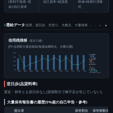
(有利子負債−現
自己資本÷総資産
終値×純発行済株
金)/自己資本
式
需給データ
信用、逆日歩、空売り、大株主、大量保有
×
b
↑
↓
信用残推移
(直近12週)
JPX 信用取引週末残高(毎週金曜時点、火曜公開)
8万株
信用買残
7万株
6万株
前週比 +500株
信用売残
0株
4万株
前週比 0株
信用倍率
2万株
―
買残÷売残
信用需給
0株
+25.07倍
05-15
05-22
05-29
06-05
06-12
06-19
06-26
07-03
07-10
07-17
07-24
07-31
純信用残÷5日平均出来高
逆日歩(品貸料率)
直近・前年とも逆日歩なし(貸借取引で株不足が生じていない)。
大量保有報告書の履歴(5%超の自己申告・参考)
提出者
保有割合
保有株数(株)