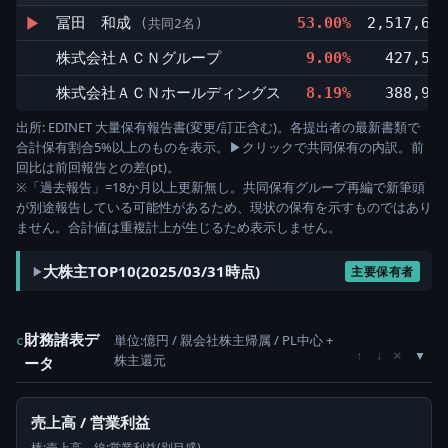
▶
冨田 和成
53.00%
2,517,600
(共同2名)
株式会社ＡＣＮグループ
9.00%
427,500
株式会社ＡＣＮホールディングス
8.19%
388,900
出所: EDINET 大量保有報告書(変更/訂正含む)。各提出者の最新書類で
合計保有割合5%以上のものを表示。▶クリックで共同保有の内訳。前
回比は前回報告との差(pt)。
※「過去報告」=18か月以上更新無し。共同保有グループ再編で新筆頭
が別途報告している可能性があるため、現状の保有を示すものではあり
ません。合計値は重複計上が生じるため表示しません。
大株主TOP10(2025/03/31時点)
主要保有者
財務諸表デ
単位:億円 / 親会社株主帰属 / PL中心 +
c
×
↑
↓
株主還元
ータ
売上高 / 営業利益
棒:売上高、線:営業利益(別目盛)