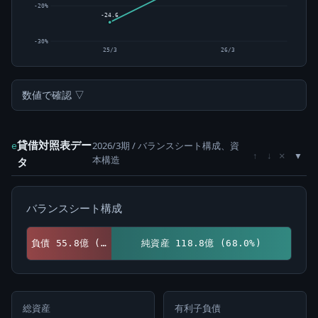
-20%
-24.6
-30%
25/3
26/3
数値で確認 ▽
貸借対照表デー
2026/3期 / バランスシート構成、資
e
×
↑
↓
本構造
タ
バランスシート構成
負債 55.8億 (32.0%)
純資産 118.8億 (68.0%)
総資産
有利子負債