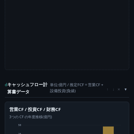
キャッシュフロー計
単位:億円 / 推定FCF = 営業CF +
d
×
↑
↓
設備投資(負値)
算書データ
営業CF / 投資CF / 財務CF
3つの CF の年度推移(億円)
50