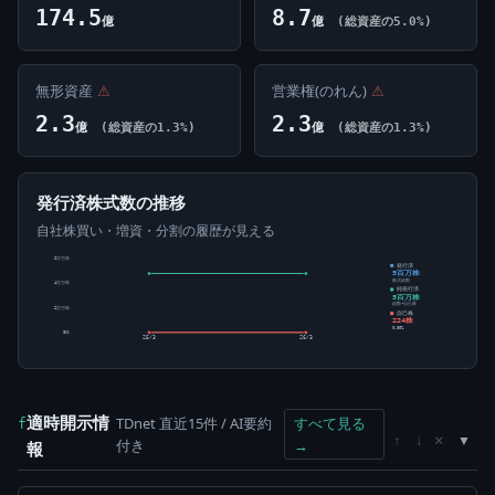
174.5
8.7
億
億
(総資産の5.0%)
無形資産
⚠
営業権(のれん)
⚠
2.3
2.3
億
(総資産の1.3%)
億
(総資産の1.3%)
発行済株式数の推移
自社株買い・増資・分割の履歴が見える
6百万株
発行済
5百万株
株式総数
4百万株
純発行済
5百万株
総数-自己株
2百万株
自己株
224株
0.00%
0株
25/3
26/3
適時開示情
TDnet 直近15件 / AI要約
すべて見る
f
×
↑
↓
付き
→
報