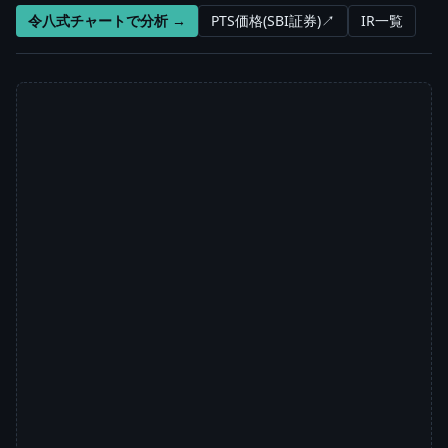
令八式チャートで分析 →
PTS価格(SBI証券)↗
IR一覧