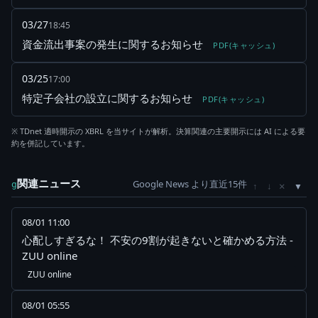
03/27
18:45
資金流出事案の発生に関するお知らせ
PDF(キャッシュ)
03/25
17:00
特定子会社の設立に関するお知らせ
PDF(キャッシュ)
※ TDnet 適時開示の XBRL を当サイトが解析。決算関連の主要開示には AI による要
約を併記しています。
関連ニュース
Google News より直近15件
×
g
↑
↓
08/01 11:00
心配しすぎるな！ 不安の9割が起きないと確かめる方法 -
ZUU online
ZUU online
08/01 05:55