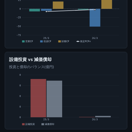
25
0
-25
-50
-75
25/3
26/3
営業CF
投資CF
財務CF
推定FCF⊙
設備投資 vs 減価償却
投資と償却のバランス(億円)
0
0
0
0
0
25/3
26/3
設備投資
減価償却