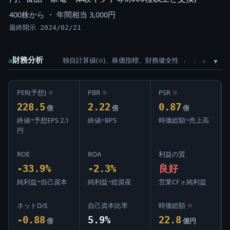
400株から ・ 年間相当 3,000円
最終開示 2024/02/21
財務分析
独自計算値(⊙)、株価指標、財務健全性
×
a
↑
↓
PER(予想)
⊙
PBR
⊙
PSR
⊙
228.5
2.22
0.87
倍
倍
倍
終値÷予想EPS 2.1
終値÷BPS
時価総額÷売上高
円
ROE
ROA
利益の質
-33.9%
-2.3%
良好
純利益÷自己資本
純利益÷総資産
営業CF ≥ 純利益
ネットD/E
自己資本比率
時価総額
⊙
-0.88
5.9%
22.8
倍
億円