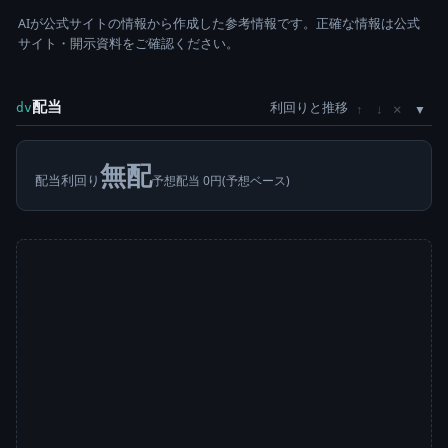
AIが公式サイトの情報から作成した参考情報です。正確な情報は公式
サイト・開示資料をご確認ください。
配当
利回りと推移
×
dv
↑
↓
無配
配当利回り
予想配当 0円(予想ベース)