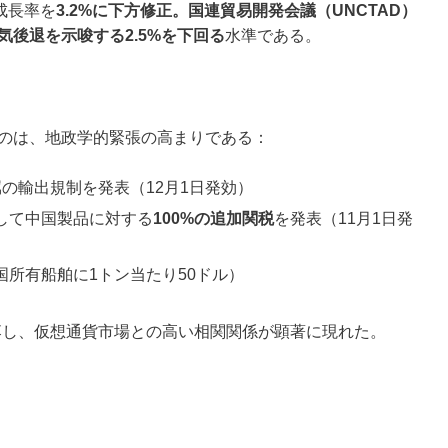
成長率を
3.2%に下方修正。国連貿易開発会議（UNCTAD）
気後退を示唆する2.5%を下回る
水準である。
たのは、地政学的緊張の高まりである：
属の輸出規制を発表（12月1日発効）
として中国製品に対する
100%の追加関税
を発表（11月1日発
国所有船舶に1トン当たり50ドル）
%下落し、仮想通貨市場との高い相関関係が顕著に現れた。