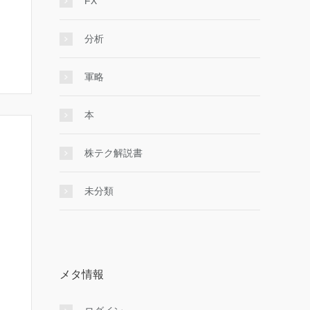
FX
分析
軍略
本
株テク解説書
未分類
メタ情報