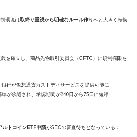
規制環境は
取締り重視から明確なルール作り
へと大きく転換
定義を確立し、商品先物取引委員会（CFTC）に規制権限を
により、銀行が仮想通貨カストディサービスを提供可能に
場基準が承認され、承認期間が240日から75日に短縮
アルトコインETF申請
がSECの審査待ちとなっている：