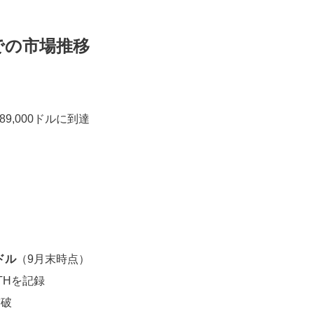
までの市場推移
9,000ドルに到達
ドル
（9月末時点）
THを記録
突破