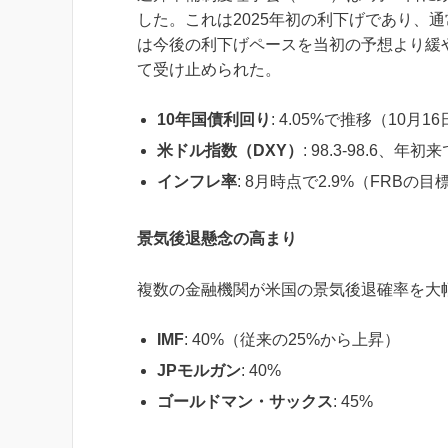
した。これは2025年初の利下げであり、
は今後の利下げペースを当初の予想より緩
て受け止められた。
10年国債利回り
: 4.05%で推移（10月1
米ドル指数（DXY）
: 98.3-98.6
インフレ率
: 8月時点で2.9%（FRBの
景気後退懸念の高まり
複数の金融機関が米国の景気後退確率を大
IMF
: 40%（従来の25%から上昇）
JPモルガン
: 40%
ゴールドマン・サックス
: 45%