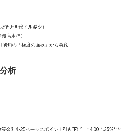
から約5,600億ドル減少）
以降最高水準）
10月初旬の「極度の強欲」から急変
分析
金利を25ベーシスポイント引き下げ、**4.00-4.25%**と